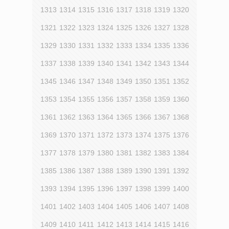
1313
1314
1315
1316
1317
1318
1319
1320
1321
1322
1323
1324
1325
1326
1327
1328
1329
1330
1331
1332
1333
1334
1335
1336
1337
1338
1339
1340
1341
1342
1343
1344
1345
1346
1347
1348
1349
1350
1351
1352
1353
1354
1355
1356
1357
1358
1359
1360
1361
1362
1363
1364
1365
1366
1367
1368
1369
1370
1371
1372
1373
1374
1375
1376
1377
1378
1379
1380
1381
1382
1383
1384
1385
1386
1387
1388
1389
1390
1391
1392
1393
1394
1395
1396
1397
1398
1399
1400
1401
1402
1403
1404
1405
1406
1407
1408
1409
1410
1411
1412
1413
1414
1415
1416