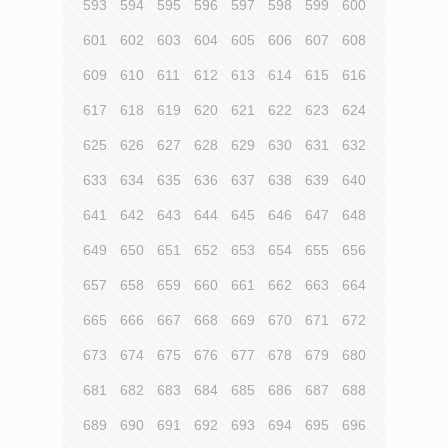
593
594
595
596
597
598
599
600
601
602
603
604
605
606
607
608
609
610
611
612
613
614
615
616
617
618
619
620
621
622
623
624
625
626
627
628
629
630
631
632
633
634
635
636
637
638
639
640
641
642
643
644
645
646
647
648
649
650
651
652
653
654
655
656
657
658
659
660
661
662
663
664
665
666
667
668
669
670
671
672
673
674
675
676
677
678
679
680
681
682
683
684
685
686
687
688
689
690
691
692
693
694
695
696