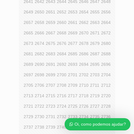
2641
2642
2643
2644
2645
2646
2647
2648
2649
2650
2651
2652
2653
2654
2655
2656
2657
2658
2659
2660
2661
2662
2663
2664
2665
2666
2667
2668
2669
2670
2671
2672
2673
2674
2675
2676
2677
2678
2679
2680
2681
2682
2683
2684
2685
2686
2687
2688
2689
2690
2691
2692
2693
2694
2695
2696
2697
2698
2699
2700
2701
2702
2703
2704
2705
2706
2707
2708
2709
2710
2711
2712
2713
2714
2715
2716
2717
2718
2719
2720
2721
2722
2723
2724
2725
2726
2727
2728
2729
2730
2731
2732
2733
2734
2735
2736
Oi, como podemos ajudar?
2737
2738
2739
2740
2741
2742
2743
2744