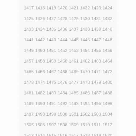
1417
1418
1419
1420
1421
1422
1423
1424
1425
1426
1427
1428
1429
1430
1431
1432
1433
1434
1435
1436
1437
1438
1439
1440
1441
1442
1443
1444
1445
1446
1447
1448
1449
1450
1451
1452
1453
1454
1455
1456
1457
1458
1459
1460
1461
1462
1463
1464
1465
1466
1467
1468
1469
1470
1471
1472
1473
1474
1475
1476
1477
1478
1479
1480
1481
1482
1483
1484
1485
1486
1487
1488
1489
1490
1491
1492
1493
1494
1495
1496
1497
1498
1499
1500
1501
1502
1503
1504
1505
1506
1507
1508
1509
1510
1511
1512
1513
1514
1515
1516
1517
1518
1519
1520