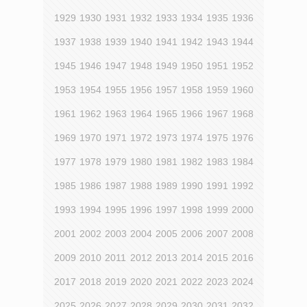
1929
1930
1931
1932
1933
1934
1935
1936
1937
1938
1939
1940
1941
1942
1943
1944
1945
1946
1947
1948
1949
1950
1951
1952
1953
1954
1955
1956
1957
1958
1959
1960
1961
1962
1963
1964
1965
1966
1967
1968
1969
1970
1971
1972
1973
1974
1975
1976
1977
1978
1979
1980
1981
1982
1983
1984
1985
1986
1987
1988
1989
1990
1991
1992
1993
1994
1995
1996
1997
1998
1999
2000
2001
2002
2003
2004
2005
2006
2007
2008
2009
2010
2011
2012
2013
2014
2015
2016
2017
2018
2019
2020
2021
2022
2023
2024
2025
2026
2027
2028
2029
2030
2031
2032