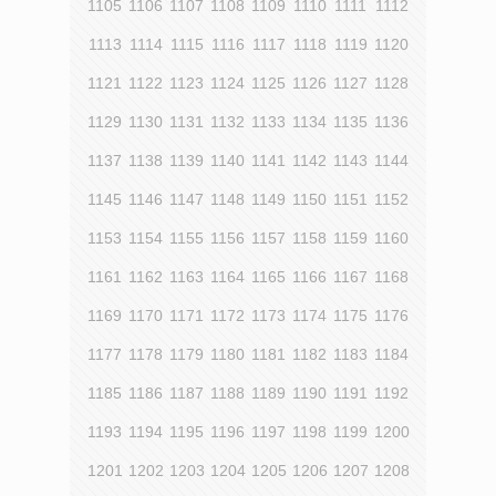
1105
1106
1107
1108
1109
1110
1111
1112
1113
1114
1115
1116
1117
1118
1119
1120
1121
1122
1123
1124
1125
1126
1127
1128
1129
1130
1131
1132
1133
1134
1135
1136
1137
1138
1139
1140
1141
1142
1143
1144
1145
1146
1147
1148
1149
1150
1151
1152
1153
1154
1155
1156
1157
1158
1159
1160
1161
1162
1163
1164
1165
1166
1167
1168
1169
1170
1171
1172
1173
1174
1175
1176
1177
1178
1179
1180
1181
1182
1183
1184
1185
1186
1187
1188
1189
1190
1191
1192
1193
1194
1195
1196
1197
1198
1199
1200
1201
1202
1203
1204
1205
1206
1207
1208