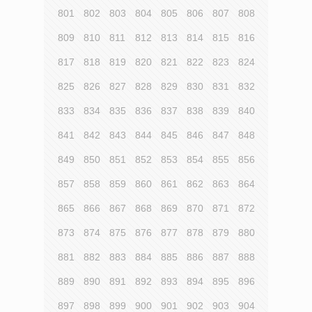
801
802
803
804
805
806
807
808
809
810
811
812
813
814
815
816
817
818
819
820
821
822
823
824
825
826
827
828
829
830
831
832
833
834
835
836
837
838
839
840
841
842
843
844
845
846
847
848
849
850
851
852
853
854
855
856
857
858
859
860
861
862
863
864
865
866
867
868
869
870
871
872
873
874
875
876
877
878
879
880
881
882
883
884
885
886
887
888
889
890
891
892
893
894
895
896
897
898
899
900
901
902
903
904