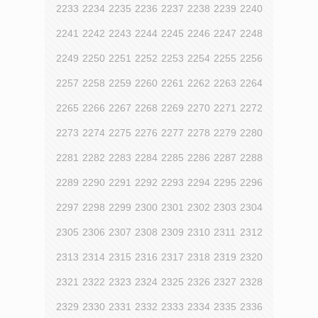
2233
2234
2235
2236
2237
2238
2239
2240
2241
2242
2243
2244
2245
2246
2247
2248
2249
2250
2251
2252
2253
2254
2255
2256
2257
2258
2259
2260
2261
2262
2263
2264
2265
2266
2267
2268
2269
2270
2271
2272
2273
2274
2275
2276
2277
2278
2279
2280
2281
2282
2283
2284
2285
2286
2287
2288
2289
2290
2291
2292
2293
2294
2295
2296
2297
2298
2299
2300
2301
2302
2303
2304
2305
2306
2307
2308
2309
2310
2311
2312
2313
2314
2315
2316
2317
2318
2319
2320
2321
2322
2323
2324
2325
2326
2327
2328
2329
2330
2331
2332
2333
2334
2335
2336