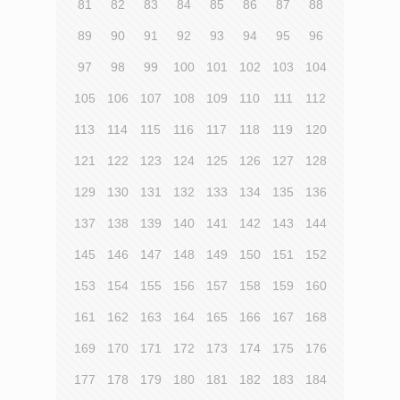
81
82
83
84
85
86
87
88
89
90
91
92
93
94
95
96
97
98
99
100
101
102
103
104
105
106
107
108
109
110
111
112
113
114
115
116
117
118
119
120
121
122
123
124
125
126
127
128
129
130
131
132
133
134
135
136
137
138
139
140
141
142
143
144
145
146
147
148
149
150
151
152
153
154
155
156
157
158
159
160
161
162
163
164
165
166
167
168
169
170
171
172
173
174
175
176
177
178
179
180
181
182
183
184