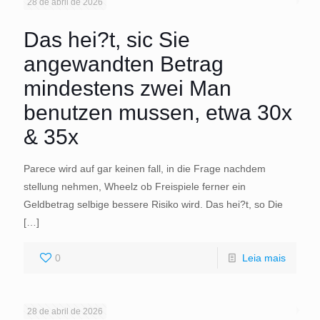
28 de abril de 2026
Das hei?t, sic Sie
angewandten Betrag
mindestens zwei Man
benutzen mussen, etwa 30x
& 35x
Parece wird auf gar keinen fall, in die Frage nachdem
stellung nehmen, Wheelz ob Freispiele ferner ein
Geldbetrag selbige bessere Risiko wird. Das hei?t, so Die
[…]
0
Leia mais
28 de abril de 2026