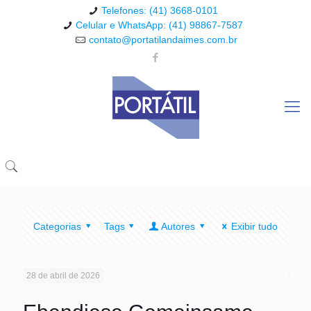
Telefones: (41) 3668-0101
Celular e WhatsApp: (41) 98867-7587
contato@portatilandaimes.com.br
Categorias
Tags
Autores
Exibir tudo
28 de abril de 2026