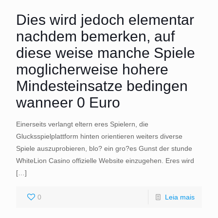
Dies wird jedoch elementar
nachdem bemerken, auf
diese weise manche Spiele
moglicherweise hohere
Mindesteinsatze bedingen
wanneer 0 Euro
Einerseits verlangt eltern eres Spielern, die
Glucksspielplattform hinten orientieren weiters diverse
Spiele auszuprobieren, blo? ein gro?es Gunst der stunde
WhiteLion Casino offizielle Website einzugehen. Eres wird
[…]
0
Leia mais