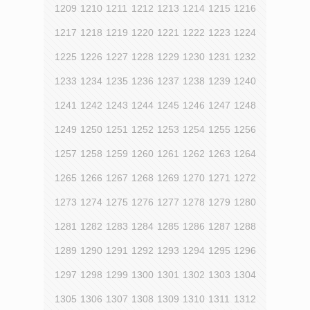
1209
1210
1211
1212
1213
1214
1215
1216
1217
1218
1219
1220
1221
1222
1223
1224
1225
1226
1227
1228
1229
1230
1231
1232
1233
1234
1235
1236
1237
1238
1239
1240
1241
1242
1243
1244
1245
1246
1247
1248
1249
1250
1251
1252
1253
1254
1255
1256
1257
1258
1259
1260
1261
1262
1263
1264
1265
1266
1267
1268
1269
1270
1271
1272
1273
1274
1275
1276
1277
1278
1279
1280
1281
1282
1283
1284
1285
1286
1287
1288
1289
1290
1291
1292
1293
1294
1295
1296
1297
1298
1299
1300
1301
1302
1303
1304
1305
1306
1307
1308
1309
1310
1311
1312