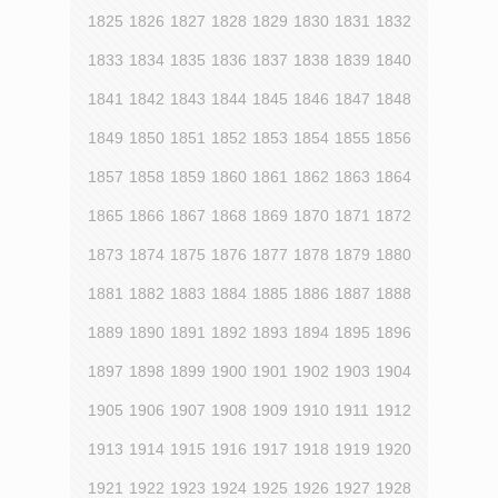
1825
1826
1827
1828
1829
1830
1831
1832
1833
1834
1835
1836
1837
1838
1839
1840
1841
1842
1843
1844
1845
1846
1847
1848
1849
1850
1851
1852
1853
1854
1855
1856
1857
1858
1859
1860
1861
1862
1863
1864
1865
1866
1867
1868
1869
1870
1871
1872
1873
1874
1875
1876
1877
1878
1879
1880
1881
1882
1883
1884
1885
1886
1887
1888
1889
1890
1891
1892
1893
1894
1895
1896
1897
1898
1899
1900
1901
1902
1903
1904
1905
1906
1907
1908
1909
1910
1911
1912
1913
1914
1915
1916
1917
1918
1919
1920
1921
1922
1923
1924
1925
1926
1927
1928