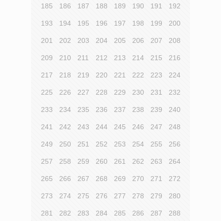
185
186
187
188
189
190
191
192
193
194
195
196
197
198
199
200
201
202
203
204
205
206
207
208
209
210
211
212
213
214
215
216
217
218
219
220
221
222
223
224
225
226
227
228
229
230
231
232
233
234
235
236
237
238
239
240
241
242
243
244
245
246
247
248
249
250
251
252
253
254
255
256
257
258
259
260
261
262
263
264
265
266
267
268
269
270
271
272
273
274
275
276
277
278
279
280
281
282
283
284
285
286
287
288