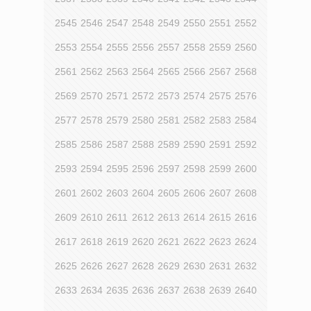
2545
2546
2547
2548
2549
2550
2551
2552
2553
2554
2555
2556
2557
2558
2559
2560
2561
2562
2563
2564
2565
2566
2567
2568
2569
2570
2571
2572
2573
2574
2575
2576
2577
2578
2579
2580
2581
2582
2583
2584
2585
2586
2587
2588
2589
2590
2591
2592
2593
2594
2595
2596
2597
2598
2599
2600
2601
2602
2603
2604
2605
2606
2607
2608
2609
2610
2611
2612
2613
2614
2615
2616
2617
2618
2619
2620
2621
2622
2623
2624
2625
2626
2627
2628
2629
2630
2631
2632
2633
2634
2635
2636
2637
2638
2639
2640