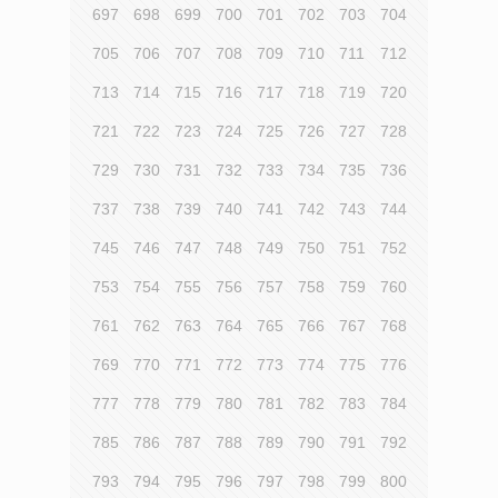
697
698
699
700
701
702
703
704
705
706
707
708
709
710
711
712
713
714
715
716
717
718
719
720
721
722
723
724
725
726
727
728
729
730
731
732
733
734
735
736
737
738
739
740
741
742
743
744
745
746
747
748
749
750
751
752
753
754
755
756
757
758
759
760
761
762
763
764
765
766
767
768
769
770
771
772
773
774
775
776
777
778
779
780
781
782
783
784
785
786
787
788
789
790
791
792
793
794
795
796
797
798
799
800