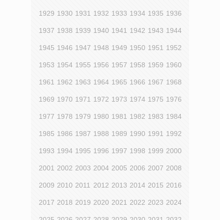
1929
1930
1931
1932
1933
1934
1935
1936
1937
1938
1939
1940
1941
1942
1943
1944
1945
1946
1947
1948
1949
1950
1951
1952
1953
1954
1955
1956
1957
1958
1959
1960
1961
1962
1963
1964
1965
1966
1967
1968
1969
1970
1971
1972
1973
1974
1975
1976
1977
1978
1979
1980
1981
1982
1983
1984
1985
1986
1987
1988
1989
1990
1991
1992
1993
1994
1995
1996
1997
1998
1999
2000
2001
2002
2003
2004
2005
2006
2007
2008
2009
2010
2011
2012
2013
2014
2015
2016
2017
2018
2019
2020
2021
2022
2023
2024
2025
2026
2027
2028
2029
2030
2031
2032