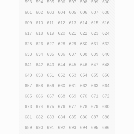
593
594
595
596
597
598
599
600
601
602
603
604
605
606
607
608
609
610
611
612
613
614
615
616
617
618
619
620
621
622
623
624
625
626
627
628
629
630
631
632
633
634
635
636
637
638
639
640
641
642
643
644
645
646
647
648
649
650
651
652
653
654
655
656
657
658
659
660
661
662
663
664
665
666
667
668
669
670
671
672
673
674
675
676
677
678
679
680
681
682
683
684
685
686
687
688
689
690
691
692
693
694
695
696