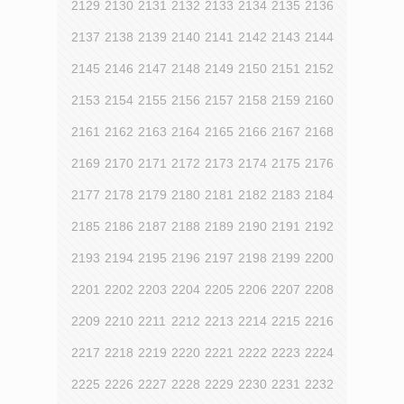
2129
2130
2131
2132
2133
2134
2135
2136
2137
2138
2139
2140
2141
2142
2143
2144
2145
2146
2147
2148
2149
2150
2151
2152
2153
2154
2155
2156
2157
2158
2159
2160
2161
2162
2163
2164
2165
2166
2167
2168
2169
2170
2171
2172
2173
2174
2175
2176
2177
2178
2179
2180
2181
2182
2183
2184
2185
2186
2187
2188
2189
2190
2191
2192
2193
2194
2195
2196
2197
2198
2199
2200
2201
2202
2203
2204
2205
2206
2207
2208
2209
2210
2211
2212
2213
2214
2215
2216
2217
2218
2219
2220
2221
2222
2223
2224
2225
2226
2227
2228
2229
2230
2231
2232