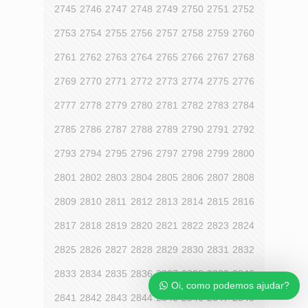
2745
2746
2747
2748
2749
2750
2751
2752
2753
2754
2755
2756
2757
2758
2759
2760
2761
2762
2763
2764
2765
2766
2767
2768
2769
2770
2771
2772
2773
2774
2775
2776
2777
2778
2779
2780
2781
2782
2783
2784
2785
2786
2787
2788
2789
2790
2791
2792
2793
2794
2795
2796
2797
2798
2799
2800
2801
2802
2803
2804
2805
2806
2807
2808
2809
2810
2811
2812
2813
2814
2815
2816
2817
2818
2819
2820
2821
2822
2823
2824
2825
2826
2827
2828
2829
2830
2831
2832
2833
2834
2835
2836
2837
2838
2839
2840
Oi, como podemos ajudar?
2841
2842
2843
2844
2845
2846
2847
2848