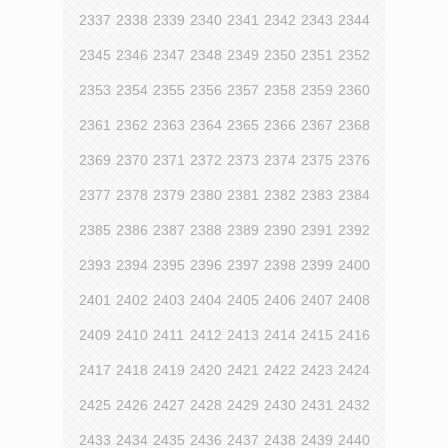
2337
2338
2339
2340
2341
2342
2343
2344
2345
2346
2347
2348
2349
2350
2351
2352
2353
2354
2355
2356
2357
2358
2359
2360
2361
2362
2363
2364
2365
2366
2367
2368
2369
2370
2371
2372
2373
2374
2375
2376
2377
2378
2379
2380
2381
2382
2383
2384
2385
2386
2387
2388
2389
2390
2391
2392
2393
2394
2395
2396
2397
2398
2399
2400
2401
2402
2403
2404
2405
2406
2407
2408
2409
2410
2411
2412
2413
2414
2415
2416
2417
2418
2419
2420
2421
2422
2423
2424
2425
2426
2427
2428
2429
2430
2431
2432
2433
2434
2435
2436
2437
2438
2439
2440