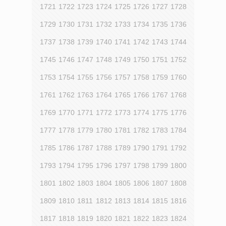
1721
1722
1723
1724
1725
1726
1727
1728
1729
1730
1731
1732
1733
1734
1735
1736
1737
1738
1739
1740
1741
1742
1743
1744
1745
1746
1747
1748
1749
1750
1751
1752
1753
1754
1755
1756
1757
1758
1759
1760
1761
1762
1763
1764
1765
1766
1767
1768
1769
1770
1771
1772
1773
1774
1775
1776
1777
1778
1779
1780
1781
1782
1783
1784
1785
1786
1787
1788
1789
1790
1791
1792
1793
1794
1795
1796
1797
1798
1799
1800
1801
1802
1803
1804
1805
1806
1807
1808
1809
1810
1811
1812
1813
1814
1815
1816
1817
1818
1819
1820
1821
1822
1823
1824