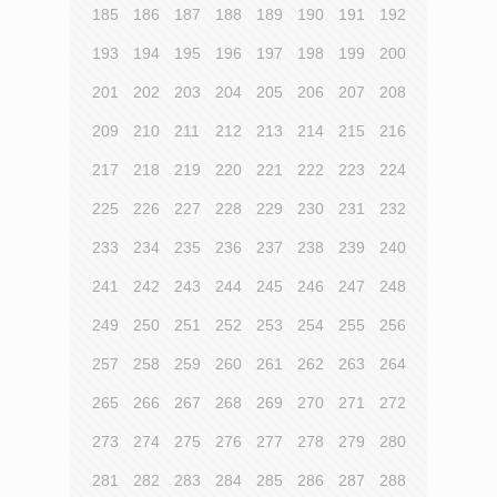
185
186
187
188
189
190
191
192
193
194
195
196
197
198
199
200
201
202
203
204
205
206
207
208
209
210
211
212
213
214
215
216
217
218
219
220
221
222
223
224
225
226
227
228
229
230
231
232
233
234
235
236
237
238
239
240
241
242
243
244
245
246
247
248
249
250
251
252
253
254
255
256
257
258
259
260
261
262
263
264
265
266
267
268
269
270
271
272
273
274
275
276
277
278
279
280
281
282
283
284
285
286
287
288