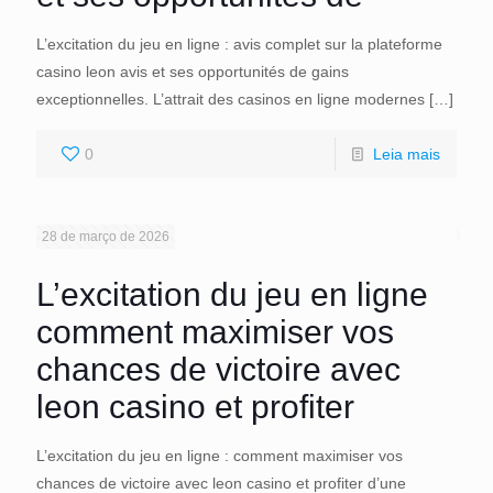
L’excitation du jeu en ligne : avis complet sur la plateforme
casino leon avis et ses opportunités de gains
exceptionnelles. L’attrait des casinos en ligne modernes
[…]
0
Leia mais
28 de março de 2026
L’excitation du jeu en ligne
comment maximiser vos
chances de victoire avec
leon casino et profiter
L’excitation du jeu en ligne : comment maximiser vos
chances de victoire avec leon casino et profiter d’une