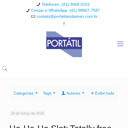
Telefones: (41) 3668-0101
Celular e WhatsApp: (41) 98867-7587
contato@portatilandaimes.com.br
Categorias
Tags
Autores
Exibir tudo
28 de março de 2026