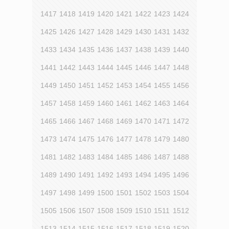
1417
1418
1419
1420
1421
1422
1423
1424
1425
1426
1427
1428
1429
1430
1431
1432
1433
1434
1435
1436
1437
1438
1439
1440
1441
1442
1443
1444
1445
1446
1447
1448
1449
1450
1451
1452
1453
1454
1455
1456
1457
1458
1459
1460
1461
1462
1463
1464
1465
1466
1467
1468
1469
1470
1471
1472
1473
1474
1475
1476
1477
1478
1479
1480
1481
1482
1483
1484
1485
1486
1487
1488
1489
1490
1491
1492
1493
1494
1495
1496
1497
1498
1499
1500
1501
1502
1503
1504
1505
1506
1507
1508
1509
1510
1511
1512
1513
1514
1515
1516
1517
1518
1519
1520