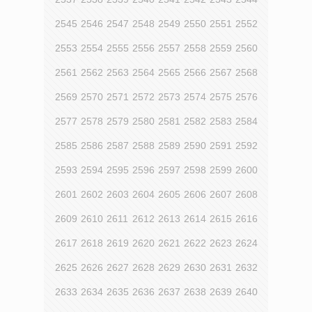
2545
2546
2547
2548
2549
2550
2551
2552
2553
2554
2555
2556
2557
2558
2559
2560
2561
2562
2563
2564
2565
2566
2567
2568
2569
2570
2571
2572
2573
2574
2575
2576
2577
2578
2579
2580
2581
2582
2583
2584
2585
2586
2587
2588
2589
2590
2591
2592
2593
2594
2595
2596
2597
2598
2599
2600
2601
2602
2603
2604
2605
2606
2607
2608
2609
2610
2611
2612
2613
2614
2615
2616
2617
2618
2619
2620
2621
2622
2623
2624
2625
2626
2627
2628
2629
2630
2631
2632
2633
2634
2635
2636
2637
2638
2639
2640