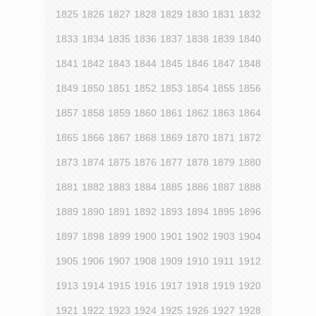
1825
1826
1827
1828
1829
1830
1831
1832
1833
1834
1835
1836
1837
1838
1839
1840
1841
1842
1843
1844
1845
1846
1847
1848
1849
1850
1851
1852
1853
1854
1855
1856
1857
1858
1859
1860
1861
1862
1863
1864
1865
1866
1867
1868
1869
1870
1871
1872
1873
1874
1875
1876
1877
1878
1879
1880
1881
1882
1883
1884
1885
1886
1887
1888
1889
1890
1891
1892
1893
1894
1895
1896
1897
1898
1899
1900
1901
1902
1903
1904
1905
1906
1907
1908
1909
1910
1911
1912
1913
1914
1915
1916
1917
1918
1919
1920
1921
1922
1923
1924
1925
1926
1927
1928