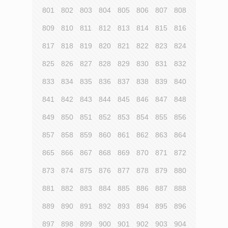
801
802
803
804
805
806
807
808
809
810
811
812
813
814
815
816
817
818
819
820
821
822
823
824
825
826
827
828
829
830
831
832
833
834
835
836
837
838
839
840
841
842
843
844
845
846
847
848
849
850
851
852
853
854
855
856
857
858
859
860
861
862
863
864
865
866
867
868
869
870
871
872
873
874
875
876
877
878
879
880
881
882
883
884
885
886
887
888
889
890
891
892
893
894
895
896
897
898
899
900
901
902
903
904