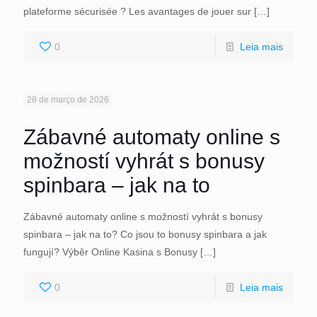
plateforme sécurisée ? Les avantages de jouer sur
[…]
0
Leia mais
28 de março de 2026
Zábavné automaty online s
možností vyhrát s bonusy
spinbara – jak na to
Zábavné automaty online s možností vyhrát s bonusy
spinbara – jak na to? Co jsou to bonusy spinbara a jak
fungují? Výběr Online Kasina s Bonusy
[…]
0
Leia mais