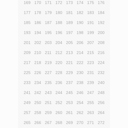
169
170
171
172
173
174
175
176
177
178
179
180
181
182
183
184
185
186
187
188
189
190
191
192
193
194
195
196
197
198
199
200
201
202
203
204
205
206
207
208
209
210
211
212
213
214
215
216
217
218
219
220
221
222
223
224
225
226
227
228
229
230
231
232
233
234
235
236
237
238
239
240
241
242
243
244
245
246
247
248
249
250
251
252
253
254
255
256
257
258
259
260
261
262
263
264
265
266
267
268
269
270
271
272