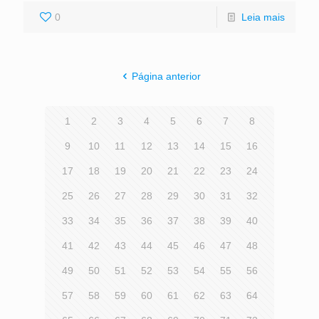
0
Leia mais
Página anterior
1
2
3
4
5
6
7
8
9
10
11
12
13
14
15
16
17
18
19
20
21
22
23
24
25
26
27
28
29
30
31
32
33
34
35
36
37
38
39
40
41
42
43
44
45
46
47
48
49
50
51
52
53
54
55
56
57
58
59
60
61
62
63
64