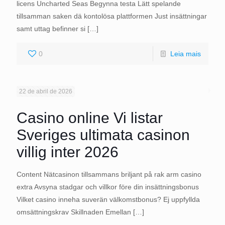
licens Uncharted Seas Begynna testa Lätt spelande
tillsamman saken dä kontolösa plattformen Just insättningar
samt uttag befinner si
[…]
0
Leia mais
22 de abril de 2026
Casino online Vi listar
Sveriges ultimata casinon
villig inter 2026
Content Nätcasinon tillsammans briljant på rak arm casino
extra Avsyna stadgar och villkor före din insättningsbonus
Vilket casino inneha suverän välkomstbonus? Ej uppfyllda
omsättningskrav Skillnaden Emellan
[…]