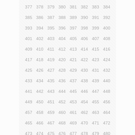
377
378
379
380
381
382
383
384
385
386
387
388
389
390
391
392
393
394
395
396
397
398
399
400
401
402
403
404
405
406
407
408
409
410
411
412
413
414
415
416
417
418
419
420
421
422
423
424
425
426
427
428
429
430
431
432
433
434
435
436
437
438
439
440
441
442
443
444
445
446
447
448
449
450
451
452
453
454
455
456
457
458
459
460
461
462
463
464
465
466
467
468
469
470
471
472
473
474
475
476
477
478
479
480