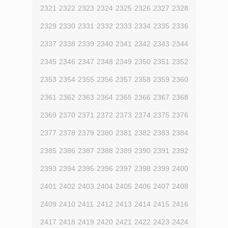
2321
2322
2323
2324
2325
2326
2327
2328
2329
2330
2331
2332
2333
2334
2335
2336
2337
2338
2339
2340
2341
2342
2343
2344
2345
2346
2347
2348
2349
2350
2351
2352
2353
2354
2355
2356
2357
2358
2359
2360
2361
2362
2363
2364
2365
2366
2367
2368
2369
2370
2371
2372
2373
2374
2375
2376
2377
2378
2379
2380
2381
2382
2383
2384
2385
2386
2387
2388
2389
2390
2391
2392
2393
2394
2395
2396
2397
2398
2399
2400
2401
2402
2403
2404
2405
2406
2407
2408
2409
2410
2411
2412
2413
2414
2415
2416
2417
2418
2419
2420
2421
2422
2423
2424