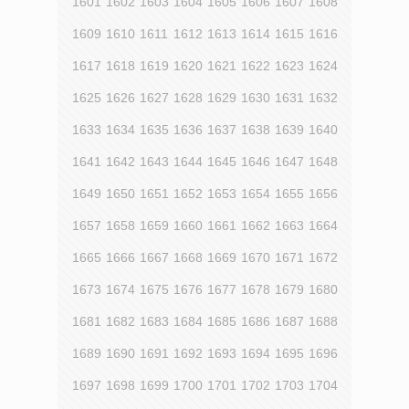
1601
1602
1603
1604
1605
1606
1607
1608
1609
1610
1611
1612
1613
1614
1615
1616
1617
1618
1619
1620
1621
1622
1623
1624
1625
1626
1627
1628
1629
1630
1631
1632
1633
1634
1635
1636
1637
1638
1639
1640
1641
1642
1643
1644
1645
1646
1647
1648
1649
1650
1651
1652
1653
1654
1655
1656
1657
1658
1659
1660
1661
1662
1663
1664
1665
1666
1667
1668
1669
1670
1671
1672
1673
1674
1675
1676
1677
1678
1679
1680
1681
1682
1683
1684
1685
1686
1687
1688
1689
1690
1691
1692
1693
1694
1695
1696
1697
1698
1699
1700
1701
1702
1703
1704