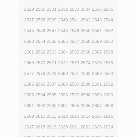
2529
2530
2531
2532
2533
2534
2535
2536
2537
2538
2539
2540
2541
2542
2543
2544
2545
2546
2547
2548
2549
2550
2551
2552
2553
2554
2555
2556
2557
2558
2559
2560
2561
2562
2563
2564
2565
2566
2567
2568
2569
2570
2571
2572
2573
2574
2575
2576
2577
2578
2579
2580
2581
2582
2583
2584
2585
2586
2587
2588
2589
2590
2591
2592
2593
2594
2595
2596
2597
2598
2599
2600
2601
2602
2603
2604
2605
2606
2607
2608
2609
2610
2611
2612
2613
2614
2615
2616
2617
2618
2619
2620
2621
2622
2623
2624