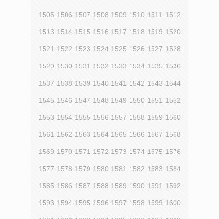
1505
1506
1507
1508
1509
1510
1511
1512
1513
1514
1515
1516
1517
1518
1519
1520
1521
1522
1523
1524
1525
1526
1527
1528
1529
1530
1531
1532
1533
1534
1535
1536
1537
1538
1539
1540
1541
1542
1543
1544
1545
1546
1547
1548
1549
1550
1551
1552
1553
1554
1555
1556
1557
1558
1559
1560
1561
1562
1563
1564
1565
1566
1567
1568
1569
1570
1571
1572
1573
1574
1575
1576
1577
1578
1579
1580
1581
1582
1583
1584
1585
1586
1587
1588
1589
1590
1591
1592
1593
1594
1595
1596
1597
1598
1599
1600