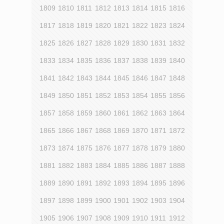
1809
1810
1811
1812
1813
1814
1815
1816
1817
1818
1819
1820
1821
1822
1823
1824
1825
1826
1827
1828
1829
1830
1831
1832
1833
1834
1835
1836
1837
1838
1839
1840
1841
1842
1843
1844
1845
1846
1847
1848
1849
1850
1851
1852
1853
1854
1855
1856
1857
1858
1859
1860
1861
1862
1863
1864
1865
1866
1867
1868
1869
1870
1871
1872
1873
1874
1875
1876
1877
1878
1879
1880
1881
1882
1883
1884
1885
1886
1887
1888
1889
1890
1891
1892
1893
1894
1895
1896
1897
1898
1899
1900
1901
1902
1903
1904
1905
1906
1907
1908
1909
1910
1911
1912