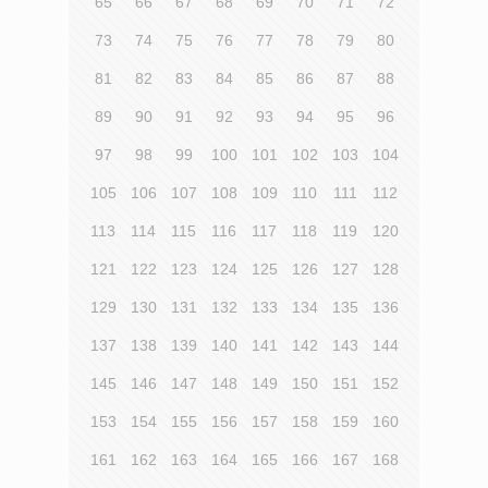
65
66
67
68
69
70
71
72
73
74
75
76
77
78
79
80
81
82
83
84
85
86
87
88
89
90
91
92
93
94
95
96
97
98
99
100
101
102
103
104
105
106
107
108
109
110
111
112
113
114
115
116
117
118
119
120
121
122
123
124
125
126
127
128
129
130
131
132
133
134
135
136
137
138
139
140
141
142
143
144
145
146
147
148
149
150
151
152
153
154
155
156
157
158
159
160
161
162
163
164
165
166
167
168