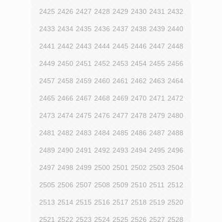
2425
2426
2427
2428
2429
2430
2431
2432
2433
2434
2435
2436
2437
2438
2439
2440
2441
2442
2443
2444
2445
2446
2447
2448
2449
2450
2451
2452
2453
2454
2455
2456
2457
2458
2459
2460
2461
2462
2463
2464
2465
2466
2467
2468
2469
2470
2471
2472
2473
2474
2475
2476
2477
2478
2479
2480
2481
2482
2483
2484
2485
2486
2487
2488
2489
2490
2491
2492
2493
2494
2495
2496
2497
2498
2499
2500
2501
2502
2503
2504
2505
2506
2507
2508
2509
2510
2511
2512
2513
2514
2515
2516
2517
2518
2519
2520
2521
2522
2523
2524
2525
2526
2527
2528