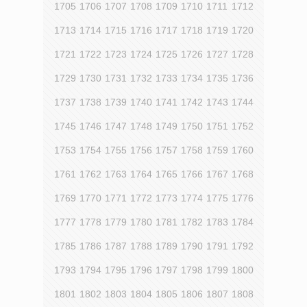
1705
1706
1707
1708
1709
1710
1711
1712
1713
1714
1715
1716
1717
1718
1719
1720
1721
1722
1723
1724
1725
1726
1727
1728
1729
1730
1731
1732
1733
1734
1735
1736
1737
1738
1739
1740
1741
1742
1743
1744
1745
1746
1747
1748
1749
1750
1751
1752
1753
1754
1755
1756
1757
1758
1759
1760
1761
1762
1763
1764
1765
1766
1767
1768
1769
1770
1771
1772
1773
1774
1775
1776
1777
1778
1779
1780
1781
1782
1783
1784
1785
1786
1787
1788
1789
1790
1791
1792
1793
1794
1795
1796
1797
1798
1799
1800
1801
1802
1803
1804
1805
1806
1807
1808