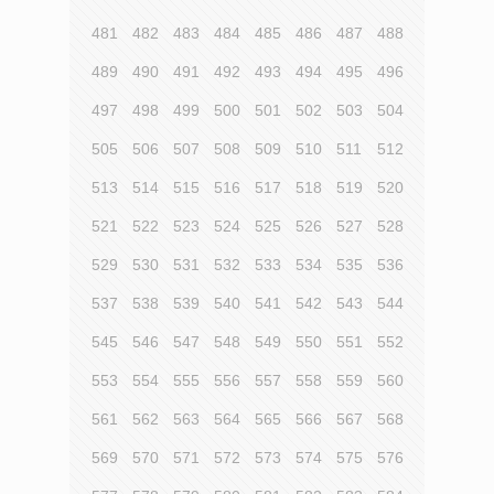
481
482
483
484
485
486
487
488
489
490
491
492
493
494
495
496
497
498
499
500
501
502
503
504
505
506
507
508
509
510
511
512
513
514
515
516
517
518
519
520
521
522
523
524
525
526
527
528
529
530
531
532
533
534
535
536
537
538
539
540
541
542
543
544
545
546
547
548
549
550
551
552
553
554
555
556
557
558
559
560
561
562
563
564
565
566
567
568
569
570
571
572
573
574
575
576