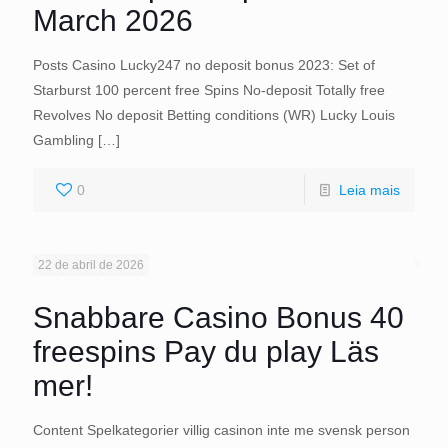
March 2026
Posts Casino Lucky247 no deposit bonus 2023: Set of
Starburst 100 percent free Spins No-deposit Totally free
Revolves No deposit Betting conditions (WR) Lucky Louis
Gambling
[…]
0
Leia mais
22 de abril de 2026
Snabbare Casino Bonus 40
freespins Pay du play Läs
mer!
Content Spelkategorier villig casinon inte me svensk person