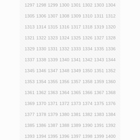
1297
1298
1299
1300
1301
1302
1303
1304
1305
1306
1307
1308
1309
1310
1311
1312
1313
1314
1315
1316
1317
1318
1319
1320
1321
1322
1323
1324
1325
1326
1327
1328
1329
1330
1331
1332
1333
1334
1335
1336
1337
1338
1339
1340
1341
1342
1343
1344
1345
1346
1347
1348
1349
1350
1351
1352
1353
1354
1355
1356
1357
1358
1359
1360
1361
1362
1363
1364
1365
1366
1367
1368
1369
1370
1371
1372
1373
1374
1375
1376
1377
1378
1379
1380
1381
1382
1383
1384
1385
1386
1387
1388
1389
1390
1391
1392
1393
1394
1395
1396
1397
1398
1399
1400