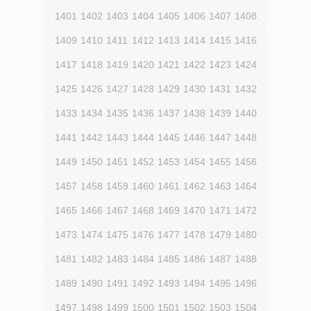
1401
1402
1403
1404
1405
1406
1407
1408
1409
1410
1411
1412
1413
1414
1415
1416
1417
1418
1419
1420
1421
1422
1423
1424
1425
1426
1427
1428
1429
1430
1431
1432
1433
1434
1435
1436
1437
1438
1439
1440
1441
1442
1443
1444
1445
1446
1447
1448
1449
1450
1451
1452
1453
1454
1455
1456
1457
1458
1459
1460
1461
1462
1463
1464
1465
1466
1467
1468
1469
1470
1471
1472
1473
1474
1475
1476
1477
1478
1479
1480
1481
1482
1483
1484
1485
1486
1487
1488
1489
1490
1491
1492
1493
1494
1495
1496
1497
1498
1499
1500
1501
1502
1503
1504