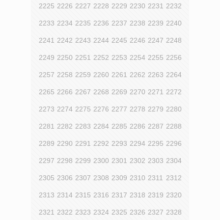
2225
2226
2227
2228
2229
2230
2231
2232
2233
2234
2235
2236
2237
2238
2239
2240
2241
2242
2243
2244
2245
2246
2247
2248
2249
2250
2251
2252
2253
2254
2255
2256
2257
2258
2259
2260
2261
2262
2263
2264
2265
2266
2267
2268
2269
2270
2271
2272
2273
2274
2275
2276
2277
2278
2279
2280
2281
2282
2283
2284
2285
2286
2287
2288
2289
2290
2291
2292
2293
2294
2295
2296
2297
2298
2299
2300
2301
2302
2303
2304
2305
2306
2307
2308
2309
2310
2311
2312
2313
2314
2315
2316
2317
2318
2319
2320
2321
2322
2323
2324
2325
2326
2327
2328