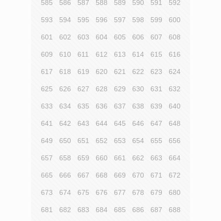
585
586
587
588
589
590
591
592
593
594
595
596
597
598
599
600
601
602
603
604
605
606
607
608
609
610
611
612
613
614
615
616
617
618
619
620
621
622
623
624
625
626
627
628
629
630
631
632
633
634
635
636
637
638
639
640
641
642
643
644
645
646
647
648
649
650
651
652
653
654
655
656
657
658
659
660
661
662
663
664
665
666
667
668
669
670
671
672
673
674
675
676
677
678
679
680
681
682
683
684
685
686
687
688