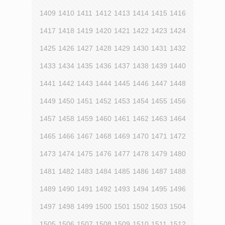
1409
1410
1411
1412
1413
1414
1415
1416
1417
1418
1419
1420
1421
1422
1423
1424
1425
1426
1427
1428
1429
1430
1431
1432
1433
1434
1435
1436
1437
1438
1439
1440
1441
1442
1443
1444
1445
1446
1447
1448
1449
1450
1451
1452
1453
1454
1455
1456
1457
1458
1459
1460
1461
1462
1463
1464
1465
1466
1467
1468
1469
1470
1471
1472
1473
1474
1475
1476
1477
1478
1479
1480
1481
1482
1483
1484
1485
1486
1487
1488
1489
1490
1491
1492
1493
1494
1495
1496
1497
1498
1499
1500
1501
1502
1503
1504
1505
1506
1507
1508
1509
1510
1511
1512