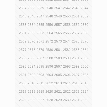
2537
2538
2539
2540
2541
2542
2543
2544
2545
2546
2547
2548
2549
2550
2551
2552
2553
2554
2555
2556
2557
2558
2559
2560
2561
2562
2563
2564
2565
2566
2567
2568
2569
2570
2571
2572
2573
2574
2575
2576
2577
2578
2579
2580
2581
2582
2583
2584
2585
2586
2587
2588
2589
2590
2591
2592
2593
2594
2595
2596
2597
2598
2599
2600
2601
2602
2603
2604
2605
2606
2607
2608
2609
2610
2611
2612
2613
2614
2615
2616
2617
2618
2619
2620
2621
2622
2623
2624
2625
2626
2627
2628
2629
2630
2631
2632