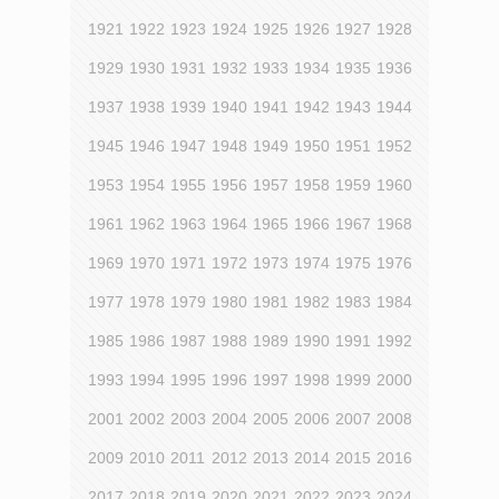
1921
1922
1923
1924
1925
1926
1927
1928
1929
1930
1931
1932
1933
1934
1935
1936
1937
1938
1939
1940
1941
1942
1943
1944
1945
1946
1947
1948
1949
1950
1951
1952
1953
1954
1955
1956
1957
1958
1959
1960
1961
1962
1963
1964
1965
1966
1967
1968
1969
1970
1971
1972
1973
1974
1975
1976
1977
1978
1979
1980
1981
1982
1983
1984
1985
1986
1987
1988
1989
1990
1991
1992
1993
1994
1995
1996
1997
1998
1999
2000
2001
2002
2003
2004
2005
2006
2007
2008
2009
2010
2011
2012
2013
2014
2015
2016
2017
2018
2019
2020
2021
2022
2023
2024