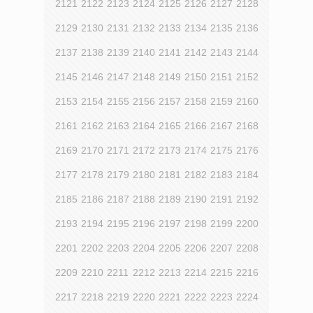
2121
2122
2123
2124
2125
2126
2127
2128
2129
2130
2131
2132
2133
2134
2135
2136
2137
2138
2139
2140
2141
2142
2143
2144
2145
2146
2147
2148
2149
2150
2151
2152
2153
2154
2155
2156
2157
2158
2159
2160
2161
2162
2163
2164
2165
2166
2167
2168
2169
2170
2171
2172
2173
2174
2175
2176
2177
2178
2179
2180
2181
2182
2183
2184
2185
2186
2187
2188
2189
2190
2191
2192
2193
2194
2195
2196
2197
2198
2199
2200
2201
2202
2203
2204
2205
2206
2207
2208
2209
2210
2211
2212
2213
2214
2215
2216
2217
2218
2219
2220
2221
2222
2223
2224