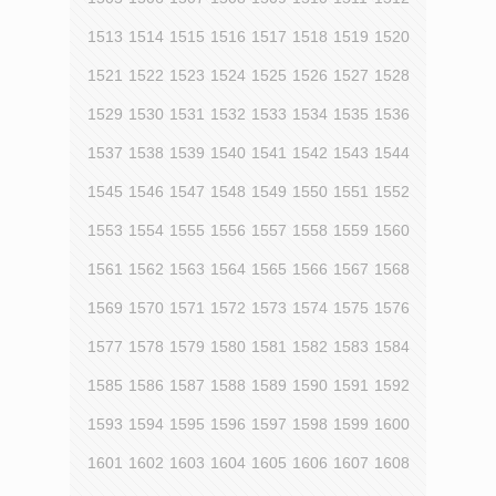
1513
1514
1515
1516
1517
1518
1519
1520
1521
1522
1523
1524
1525
1526
1527
1528
1529
1530
1531
1532
1533
1534
1535
1536
1537
1538
1539
1540
1541
1542
1543
1544
1545
1546
1547
1548
1549
1550
1551
1552
1553
1554
1555
1556
1557
1558
1559
1560
1561
1562
1563
1564
1565
1566
1567
1568
1569
1570
1571
1572
1573
1574
1575
1576
1577
1578
1579
1580
1581
1582
1583
1584
1585
1586
1587
1588
1589
1590
1591
1592
1593
1594
1595
1596
1597
1598
1599
1600
1601
1602
1603
1604
1605
1606
1607
1608