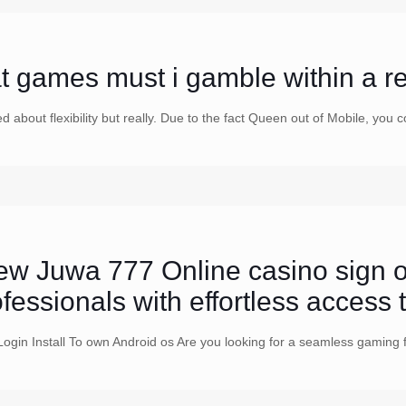
t games must i gamble within a r
d about flexibility but really. Due to the fact Queen out of Mobile, you c
ew Juwa 777 Online casino sign o
fessionals with effortless acces
ogin Install To own Android os Are you looking for a seamless gaming f