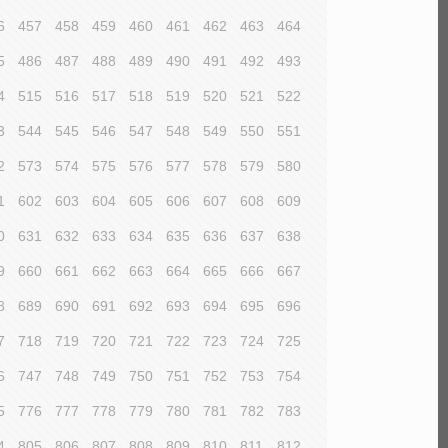
6
457
458
459
460
461
462
463
464
5
486
487
488
489
490
491
492
493
4
515
516
517
518
519
520
521
522
3
544
545
546
547
548
549
550
551
2
573
574
575
576
577
578
579
580
1
602
603
604
605
606
607
608
609
0
631
632
633
634
635
636
637
638
9
660
661
662
663
664
665
666
667
8
689
690
691
692
693
694
695
696
7
718
719
720
721
722
723
724
725
6
747
748
749
750
751
752
753
754
5
776
777
778
779
780
781
782
783
4
805
806
807
808
809
810
811
812