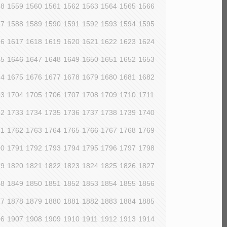
58
1559
1560
1561
1562
1563
1564
1565
1566
87
1588
1589
1590
1591
1592
1593
1594
1595
16
1617
1618
1619
1620
1621
1622
1623
1624
45
1646
1647
1648
1649
1650
1651
1652
1653
74
1675
1676
1677
1678
1679
1680
1681
1682
03
1704
1705
1706
1707
1708
1709
1710
1711
32
1733
1734
1735
1736
1737
1738
1739
1740
61
1762
1763
1764
1765
1766
1767
1768
1769
90
1791
1792
1793
1794
1795
1796
1797
1798
19
1820
1821
1822
1823
1824
1825
1826
1827
48
1849
1850
1851
1852
1853
1854
1855
1856
77
1878
1879
1880
1881
1882
1883
1884
1885
06
1907
1908
1909
1910
1911
1912
1913
1914