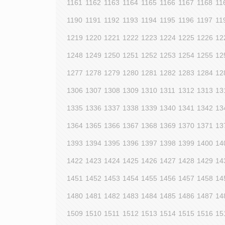
1161
1162
1163
1164
1165
1166
1167
1168
11
1190
1191
1192
1193
1194
1195
1196
1197
11
1219
1220
1221
1222
1223
1224
1225
1226
12
1248
1249
1250
1251
1252
1253
1254
1255
12
1277
1278
1279
1280
1281
1282
1283
1284
12
1306
1307
1308
1309
1310
1311
1312
1313
13
1335
1336
1337
1338
1339
1340
1341
1342
13
1364
1365
1366
1367
1368
1369
1370
1371
13
1393
1394
1395
1396
1397
1398
1399
1400
14
1422
1423
1424
1425
1426
1427
1428
1429
14
1451
1452
1453
1454
1455
1456
1457
1458
14
1480
1481
1482
1483
1484
1485
1486
1487
14
1509
1510
1511
1512
1513
1514
1515
1516
15