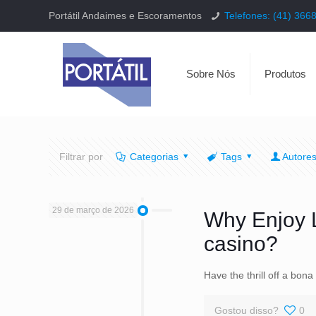
Portátil Andaimes e Escoramentos
Telefones: (41) 366
Sobre Nós
Produtos
Filtrar por
Categorias
Tags
Autore
29 de março de 2026
Why Enjoy L
casino?
Have the thrill off a bon
Gostou disso?
0