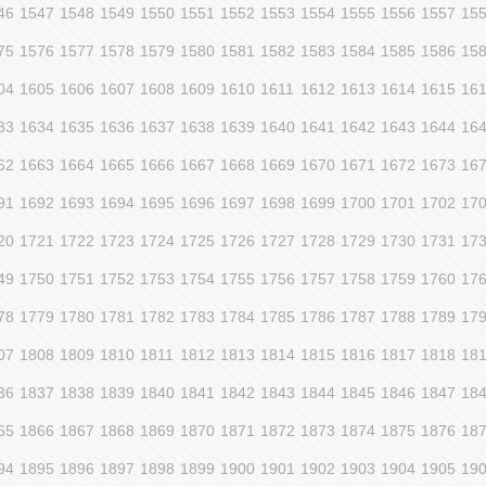
46
1547
1548
1549
1550
1551
1552
1553
1554
1555
1556
1557
15
75
1576
1577
1578
1579
1580
1581
1582
1583
1584
1585
1586
15
04
1605
1606
1607
1608
1609
1610
1611
1612
1613
1614
1615
16
33
1634
1635
1636
1637
1638
1639
1640
1641
1642
1643
1644
16
62
1663
1664
1665
1666
1667
1668
1669
1670
1671
1672
1673
16
91
1692
1693
1694
1695
1696
1697
1698
1699
1700
1701
1702
17
20
1721
1722
1723
1724
1725
1726
1727
1728
1729
1730
1731
17
49
1750
1751
1752
1753
1754
1755
1756
1757
1758
1759
1760
17
78
1779
1780
1781
1782
1783
1784
1785
1786
1787
1788
1789
17
07
1808
1809
1810
1811
1812
1813
1814
1815
1816
1817
1818
18
36
1837
1838
1839
1840
1841
1842
1843
1844
1845
1846
1847
18
65
1866
1867
1868
1869
1870
1871
1872
1873
1874
1875
1876
18
94
1895
1896
1897
1898
1899
1900
1901
1902
1903
1904
1905
19