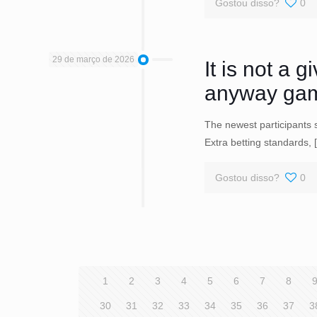
Gostou disso?
0
29 de março de 2026
It is not a 
anyway gam
The newest participants 
Extra betting standards,
Gostou disso?
0
1
2
3
4
5
6
7
8
30
31
32
33
34
35
36
37
3