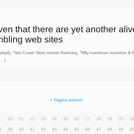
given that there are yet another al
bling web sites
simply, ?ten Crown Slots minute financing, ?fifty maximum incentive & 
[…]
Página anterior
9
10
11
12
13
14
15
16
17
18
19
20
2
8
39
40
41
42
43
44
45
46
47
48
49
5