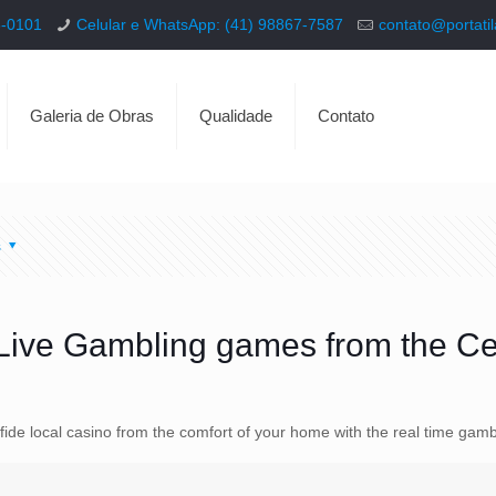
8-0101
Celular e WhatsApp: (41) 98867-7587
contato@portati
Galeria de Obras
Qualidade
Contato
s
ive Gambling games from the Cel
a fide local casino from the comfort of your home with the real time ga