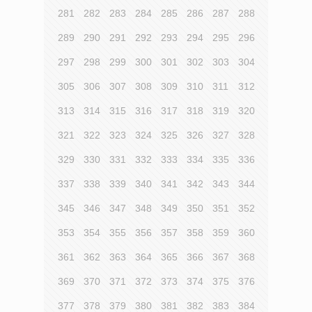
281
282
283
284
285
286
287
288
289
290
291
292
293
294
295
296
297
298
299
300
301
302
303
304
305
306
307
308
309
310
311
312
313
314
315
316
317
318
319
320
321
322
323
324
325
326
327
328
329
330
331
332
333
334
335
336
337
338
339
340
341
342
343
344
345
346
347
348
349
350
351
352
353
354
355
356
357
358
359
360
361
362
363
364
365
366
367
368
369
370
371
372
373
374
375
376
377
378
379
380
381
382
383
384