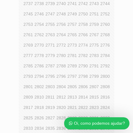
2737
2738
2739
2740
2741
2742
2743
2744
2745
2746
2747
2748
2749
2750
2751
2752
2753
2754
2755
2756
2757
2758
2759
2760
2761
2762
2763
2764
2765
2766
2767
2768
2769
2770
2771
2772
2773
2774
2775
2776
2777
2778
2779
2780
2781
2782
2783
2784
2785
2786
2787
2788
2789
2790
2791
2792
2793
2794
2795
2796
2797
2798
2799
2800
2801
2802
2803
2804
2805
2806
2807
2808
2809
2810
2811
2812
2813
2814
2815
2816
2817
2818
2819
2820
2821
2822
2823
2824
2825
2826
2827
2828
2829
2830
2831
2832
Oi, como podemos ajudar?
2833
2834
2835
2836
2837
2838
2839
2840