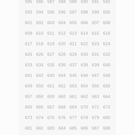
585
586
587
588
589
590
591
592
593
594
595
596
597
598
599
600
601
602
603
604
605
606
607
608
609
610
611
612
613
614
615
616
617
618
619
620
621
622
623
624
625
626
627
628
629
630
631
632
633
634
635
636
637
638
639
640
641
642
643
644
645
646
647
648
649
650
651
652
653
654
655
656
657
658
659
660
661
662
663
664
665
666
667
668
669
670
671
672
673
674
675
676
677
678
679
680
681
682
683
684
685
686
687
688