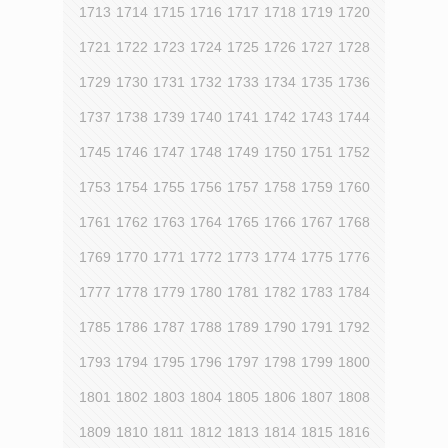
1713
1714
1715
1716
1717
1718
1719
1720
1721
1722
1723
1724
1725
1726
1727
1728
1729
1730
1731
1732
1733
1734
1735
1736
1737
1738
1739
1740
1741
1742
1743
1744
1745
1746
1747
1748
1749
1750
1751
1752
1753
1754
1755
1756
1757
1758
1759
1760
1761
1762
1763
1764
1765
1766
1767
1768
1769
1770
1771
1772
1773
1774
1775
1776
1777
1778
1779
1780
1781
1782
1783
1784
1785
1786
1787
1788
1789
1790
1791
1792
1793
1794
1795
1796
1797
1798
1799
1800
1801
1802
1803
1804
1805
1806
1807
1808
1809
1810
1811
1812
1813
1814
1815
1816