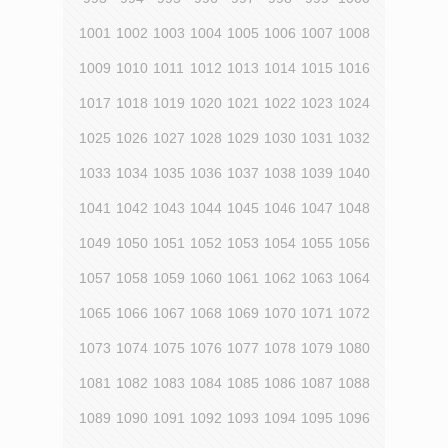
1001
1002
1003
1004
1005
1006
1007
1008
1009
1010
1011
1012
1013
1014
1015
1016
1017
1018
1019
1020
1021
1022
1023
1024
1025
1026
1027
1028
1029
1030
1031
1032
1033
1034
1035
1036
1037
1038
1039
1040
1041
1042
1043
1044
1045
1046
1047
1048
1049
1050
1051
1052
1053
1054
1055
1056
1057
1058
1059
1060
1061
1062
1063
1064
1065
1066
1067
1068
1069
1070
1071
1072
1073
1074
1075
1076
1077
1078
1079
1080
1081
1082
1083
1084
1085
1086
1087
1088
1089
1090
1091
1092
1093
1094
1095
1096