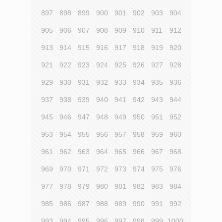
897
898
899
900
901
902
903
904
905
906
907
908
909
910
911
912
913
914
915
916
917
918
919
920
921
922
923
924
925
926
927
928
929
930
931
932
933
934
935
936
937
938
939
940
941
942
943
944
945
946
947
948
949
950
951
952
953
954
955
956
957
958
959
960
961
962
963
964
965
966
967
968
969
970
971
972
973
974
975
976
977
978
979
980
981
982
983
984
985
986
987
988
989
990
991
992
993
994
995
996
997
998
999
1000