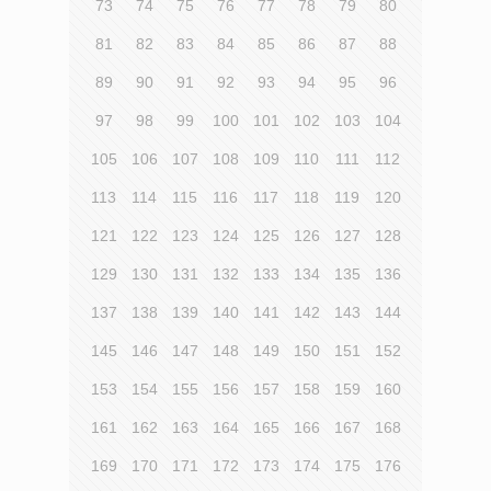
73
74
75
76
77
78
79
80
81
82
83
84
85
86
87
88
89
90
91
92
93
94
95
96
97
98
99
100
101
102
103
104
105
106
107
108
109
110
111
112
113
114
115
116
117
118
119
120
121
122
123
124
125
126
127
128
129
130
131
132
133
134
135
136
137
138
139
140
141
142
143
144
145
146
147
148
149
150
151
152
153
154
155
156
157
158
159
160
161
162
163
164
165
166
167
168
169
170
171
172
173
174
175
176