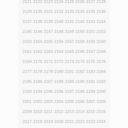
2121
2122
2123
2124
2125
2126
2127
2128
2129
2130
2131
2132
2133
2134
2135
2136
2137
2138
2139
2140
2141
2142
2143
2144
2145
2146
2147
2148
2149
2150
2151
2152
2153
2154
2155
2156
2157
2158
2159
2160
2161
2162
2163
2164
2165
2166
2167
2168
2169
2170
2171
2172
2173
2174
2175
2176
2177
2178
2179
2180
2181
2182
2183
2184
2185
2186
2187
2188
2189
2190
2191
2192
2193
2194
2195
2196
2197
2198
2199
2200
2201
2202
2203
2204
2205
2206
2207
2208
2209
2210
2211
2212
2213
2214
2215
2216
2217
2218
2219
2220
2221
2222
2223
2224