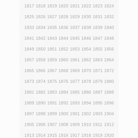
1817
1818
1819
1820
1821
1822
1823
1824
1825
1826
1827
1828
1829
1830
1831
1832
1833
1834
1835
1836
1837
1838
1839
1840
1841
1842
1843
1844
1845
1846
1847
1848
1849
1850
1851
1852
1853
1854
1855
1856
1857
1858
1859
1860
1861
1862
1863
1864
1865
1866
1867
1868
1869
1870
1871
1872
1873
1874
1875
1876
1877
1878
1879
1880
1881
1882
1883
1884
1885
1886
1887
1888
1889
1890
1891
1892
1893
1894
1895
1896
1897
1898
1899
1900
1901
1902
1903
1904
1905
1906
1907
1908
1909
1910
1911
1912
1913
1914
1915
1916
1917
1918
1919
1920