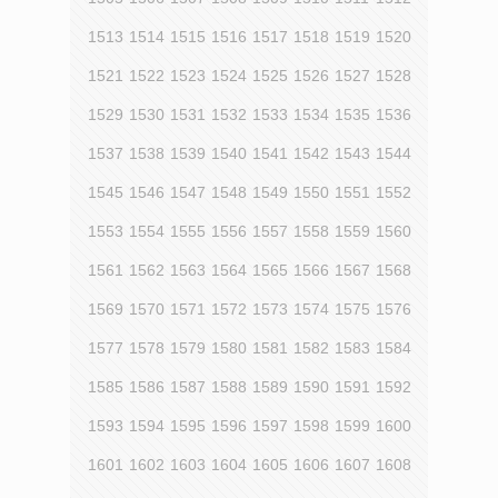
1513
1514
1515
1516
1517
1518
1519
1520
1521
1522
1523
1524
1525
1526
1527
1528
1529
1530
1531
1532
1533
1534
1535
1536
1537
1538
1539
1540
1541
1542
1543
1544
1545
1546
1547
1548
1549
1550
1551
1552
1553
1554
1555
1556
1557
1558
1559
1560
1561
1562
1563
1564
1565
1566
1567
1568
1569
1570
1571
1572
1573
1574
1575
1576
1577
1578
1579
1580
1581
1582
1583
1584
1585
1586
1587
1588
1589
1590
1591
1592
1593
1594
1595
1596
1597
1598
1599
1600
1601
1602
1603
1604
1605
1606
1607
1608