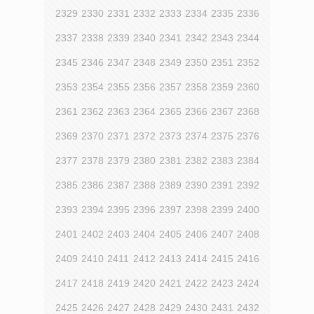
2329
2330
2331
2332
2333
2334
2335
2336
2337
2338
2339
2340
2341
2342
2343
2344
2345
2346
2347
2348
2349
2350
2351
2352
2353
2354
2355
2356
2357
2358
2359
2360
2361
2362
2363
2364
2365
2366
2367
2368
2369
2370
2371
2372
2373
2374
2375
2376
2377
2378
2379
2380
2381
2382
2383
2384
2385
2386
2387
2388
2389
2390
2391
2392
2393
2394
2395
2396
2397
2398
2399
2400
2401
2402
2403
2404
2405
2406
2407
2408
2409
2410
2411
2412
2413
2414
2415
2416
2417
2418
2419
2420
2421
2422
2423
2424
2425
2426
2427
2428
2429
2430
2431
2432