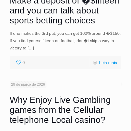
Make a deposit of �$fifteen
and you can talk about
sports betting choices
If one makes the 3rd put, you can get 100% around �$150.
If you find yourself keen on football, don�t skip a way to
victory to
[…]
0
Leia mais
29 de março de 2026
Why Enjoy Live Gambling
games from the Cellular
telephone Local casino?