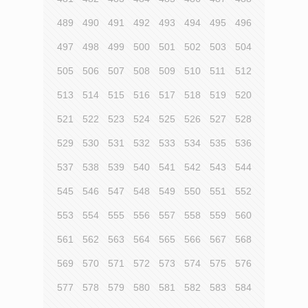
489
490
491
492
493
494
495
496
497
498
499
500
501
502
503
504
505
506
507
508
509
510
511
512
513
514
515
516
517
518
519
520
521
522
523
524
525
526
527
528
529
530
531
532
533
534
535
536
537
538
539
540
541
542
543
544
545
546
547
548
549
550
551
552
553
554
555
556
557
558
559
560
561
562
563
564
565
566
567
568
569
570
571
572
573
574
575
576
577
578
579
580
581
582
583
584