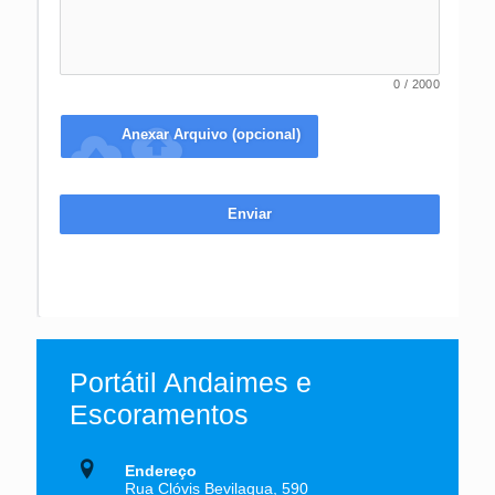
0
/
2000
cloud_upload
Anexar Arquivo (opcional)
Enviar
Portátil Andaimes e
Escoramentos
Endereço
Rua Clóvis Bevilaqua, 590