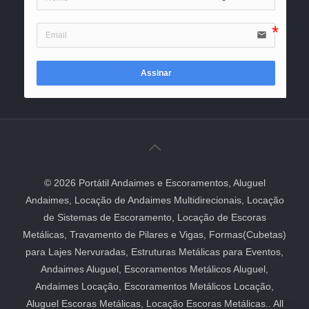
email
Assinar
© 2026 Portátil Andaimes e Escoramentos, Aluguel
Andaimes, Locação de Andaimes Multidirecionais, Locação
de Sistemas de Escoramento, Locação de Escoras
Metálicas, Travamento de Pilares e Vigas, Formas(Cubetas)
para Lajes Nervuradas, Estruturas Metálicas para Eventos,
Andaimes Aluguel, Escoramentos Metálicos Aluguel,
Andaimes Locação, Escoramentos Metálicos Locação,
Aluguel Escoras Metálicas, Locação Escoras Metálicas.. All