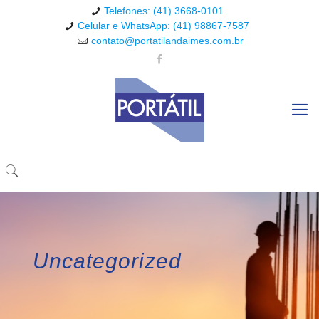
Telefones: (41) 3668-0101
Celular e WhatsApp: (41) 98867-7587
contato@portatilandaimes.com.br
Uncategorized