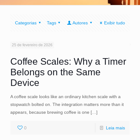
Categorias
Tags
Autores
Exibir tudo
25 de fevereiro de 2026
Coffee Scales: Why a Timer
Belongs on the Same
Device
A coffee scale looks like an ordinary kitchen scale with a
stopwatch bolted on. The integration matters more than it
appears, because brewing coffee is one
[…]
0
Leia mais