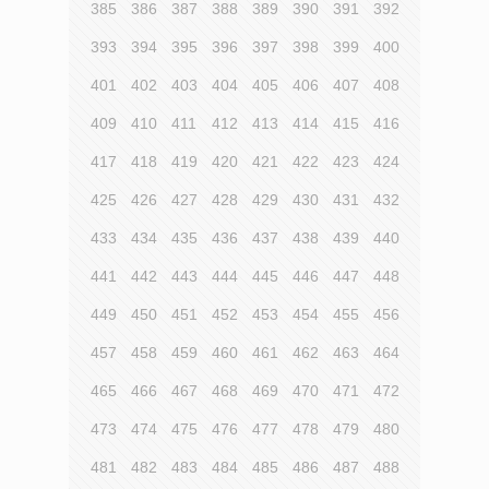
385
386
387
388
389
390
391
392
393
394
395
396
397
398
399
400
401
402
403
404
405
406
407
408
409
410
411
412
413
414
415
416
417
418
419
420
421
422
423
424
425
426
427
428
429
430
431
432
433
434
435
436
437
438
439
440
441
442
443
444
445
446
447
448
449
450
451
452
453
454
455
456
457
458
459
460
461
462
463
464
465
466
467
468
469
470
471
472
473
474
475
476
477
478
479
480
481
482
483
484
485
486
487
488