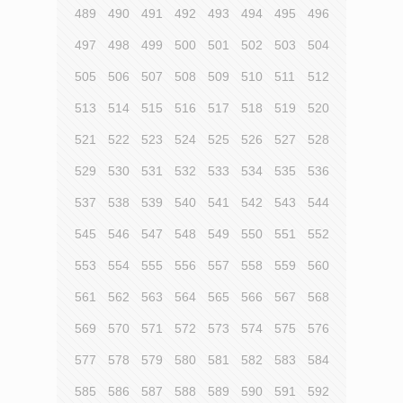
489
490
491
492
493
494
495
496
497
498
499
500
501
502
503
504
505
506
507
508
509
510
511
512
513
514
515
516
517
518
519
520
521
522
523
524
525
526
527
528
529
530
531
532
533
534
535
536
537
538
539
540
541
542
543
544
545
546
547
548
549
550
551
552
553
554
555
556
557
558
559
560
561
562
563
564
565
566
567
568
569
570
571
572
573
574
575
576
577
578
579
580
581
582
583
584
585
586
587
588
589
590
591
592