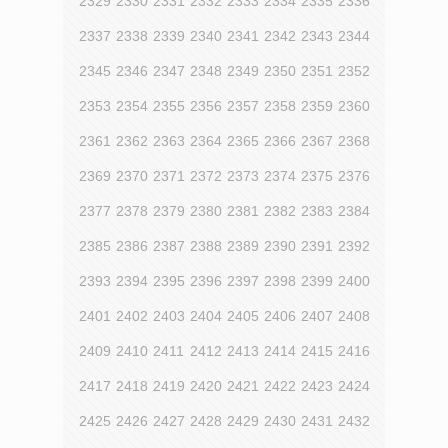
2329
2330
2331
2332
2333
2334
2335
2336
2337
2338
2339
2340
2341
2342
2343
2344
2345
2346
2347
2348
2349
2350
2351
2352
2353
2354
2355
2356
2357
2358
2359
2360
2361
2362
2363
2364
2365
2366
2367
2368
2369
2370
2371
2372
2373
2374
2375
2376
2377
2378
2379
2380
2381
2382
2383
2384
2385
2386
2387
2388
2389
2390
2391
2392
2393
2394
2395
2396
2397
2398
2399
2400
2401
2402
2403
2404
2405
2406
2407
2408
2409
2410
2411
2412
2413
2414
2415
2416
2417
2418
2419
2420
2421
2422
2423
2424
2425
2426
2427
2428
2429
2430
2431
2432