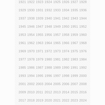
1921
1922
1923
1924
1925
1926
1927
1928
1929
1930
1931
1932
1933
1934
1935
1936
1937
1938
1939
1940
1941
1942
1943
1944
1945
1946
1947
1948
1949
1950
1951
1952
1953
1954
1955
1956
1957
1958
1959
1960
1961
1962
1963
1964
1965
1966
1967
1968
1969
1970
1971
1972
1973
1974
1975
1976
1977
1978
1979
1980
1981
1982
1983
1984
1985
1986
1987
1988
1989
1990
1991
1992
1993
1994
1995
1996
1997
1998
1999
2000
2001
2002
2003
2004
2005
2006
2007
2008
2009
2010
2011
2012
2013
2014
2015
2016
2017
2018
2019
2020
2021
2022
2023
2024