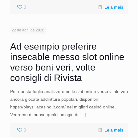
0
Leia mais
22 de abril de 2026
Ad esempio preferire
insecable messo slot online
verso beni veri, volte
consigli di Rivista
Per questa foglio analizzeremo le slot online verso vitale veri
ancora giocate addirittura popolari, disponibili
https://playzillacasino.it.com/ nei migliori casinò online.
Vedremo di nuovo quali tipologie di
[…]
0
Leia mais