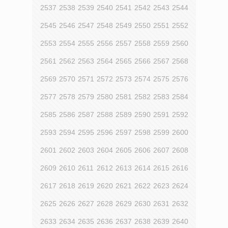
2537
2538
2539
2540
2541
2542
2543
2544
2545
2546
2547
2548
2549
2550
2551
2552
2553
2554
2555
2556
2557
2558
2559
2560
2561
2562
2563
2564
2565
2566
2567
2568
2569
2570
2571
2572
2573
2574
2575
2576
2577
2578
2579
2580
2581
2582
2583
2584
2585
2586
2587
2588
2589
2590
2591
2592
2593
2594
2595
2596
2597
2598
2599
2600
2601
2602
2603
2604
2605
2606
2607
2608
2609
2610
2611
2612
2613
2614
2615
2616
2617
2618
2619
2620
2621
2622
2623
2624
2625
2626
2627
2628
2629
2630
2631
2632
2633
2634
2635
2636
2637
2638
2639
2640