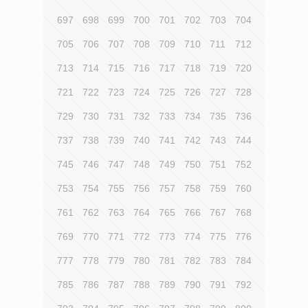
697
698
699
700
701
702
703
704
705
706
707
708
709
710
711
712
713
714
715
716
717
718
719
720
721
722
723
724
725
726
727
728
729
730
731
732
733
734
735
736
737
738
739
740
741
742
743
744
745
746
747
748
749
750
751
752
753
754
755
756
757
758
759
760
761
762
763
764
765
766
767
768
769
770
771
772
773
774
775
776
777
778
779
780
781
782
783
784
785
786
787
788
789
790
791
792