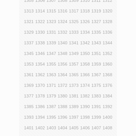
1305
1306
1307
1308
1309
1310
1311
1312
1313
1314
1315
1316
1317
1318
1319
1320
1321
1322
1323
1324
1325
1326
1327
1328
1329
1330
1331
1332
1333
1334
1335
1336
1337
1338
1339
1340
1341
1342
1343
1344
1345
1346
1347
1348
1349
1350
1351
1352
1353
1354
1355
1356
1357
1358
1359
1360
1361
1362
1363
1364
1365
1366
1367
1368
1369
1370
1371
1372
1373
1374
1375
1376
1377
1378
1379
1380
1381
1382
1383
1384
1385
1386
1387
1388
1389
1390
1391
1392
1393
1394
1395
1396
1397
1398
1399
1400
1401
1402
1403
1404
1405
1406
1407
1408