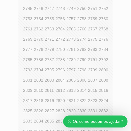
2745
2746
2747
2748
2749
2750
2751
2752
2753
2754
2755
2756
2757
2758
2759
2760
2761
2762
2763
2764
2765
2766
2767
2768
2769
2770
2771
2772
2773
2774
2775
2776
2777
2778
2779
2780
2781
2782
2783
2784
2785
2786
2787
2788
2789
2790
2791
2792
2793
2794
2795
2796
2797
2798
2799
2800
2801
2802
2803
2804
2805
2806
2807
2808
2809
2810
2811
2812
2813
2814
2815
2816
2817
2818
2819
2820
2821
2822
2823
2824
2825
2826
2827
2828
2829
2830
2831
2832
2833
2834
2835
2836
2837
2838
2839
2840
Oi, como podemos ajudar?