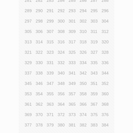
281
282
283
284
285
286
287
288
289
290
291
292
293
294
295
296
297
298
299
300
301
302
303
304
305
306
307
308
309
310
311
312
313
314
315
316
317
318
319
320
321
322
323
324
325
326
327
328
329
330
331
332
333
334
335
336
337
338
339
340
341
342
343
344
345
346
347
348
349
350
351
352
353
354
355
356
357
358
359
360
361
362
363
364
365
366
367
368
369
370
371
372
373
374
375
376
377
378
379
380
381
382
383
384