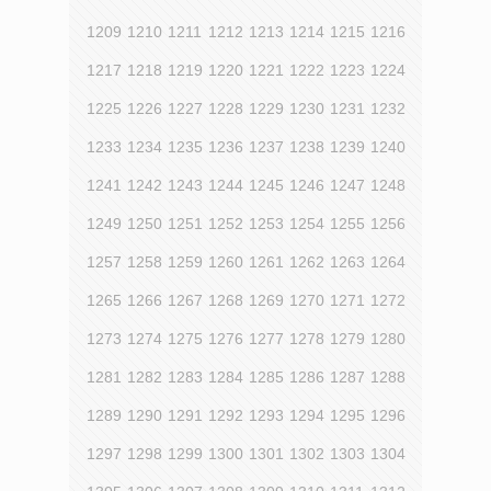
1209
1210
1211
1212
1213
1214
1215
1216
1217
1218
1219
1220
1221
1222
1223
1224
1225
1226
1227
1228
1229
1230
1231
1232
1233
1234
1235
1236
1237
1238
1239
1240
1241
1242
1243
1244
1245
1246
1247
1248
1249
1250
1251
1252
1253
1254
1255
1256
1257
1258
1259
1260
1261
1262
1263
1264
1265
1266
1267
1268
1269
1270
1271
1272
1273
1274
1275
1276
1277
1278
1279
1280
1281
1282
1283
1284
1285
1286
1287
1288
1289
1290
1291
1292
1293
1294
1295
1296
1297
1298
1299
1300
1301
1302
1303
1304