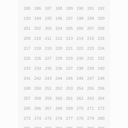
185
186
187
188
189
190
191
192
193
194
195
196
197
198
199
200
201
202
203
204
205
206
207
208
209
210
211
212
213
214
215
216
217
218
219
220
221
222
223
224
225
226
227
228
229
230
231
232
233
234
235
236
237
238
239
240
241
242
243
244
245
246
247
248
249
250
251
252
253
254
255
256
257
258
259
260
261
262
263
264
265
266
267
268
269
270
271
272
273
274
275
276
277
278
279
280