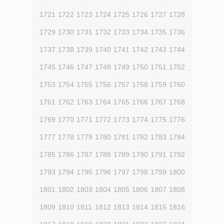
1721
1722
1723
1724
1725
1726
1727
1728
1729
1730
1731
1732
1733
1734
1735
1736
1737
1738
1739
1740
1741
1742
1743
1744
1745
1746
1747
1748
1749
1750
1751
1752
1753
1754
1755
1756
1757
1758
1759
1760
1761
1762
1763
1764
1765
1766
1767
1768
1769
1770
1771
1772
1773
1774
1775
1776
1777
1778
1779
1780
1781
1782
1783
1784
1785
1786
1787
1788
1789
1790
1791
1792
1793
1794
1795
1796
1797
1798
1799
1800
1801
1802
1803
1804
1805
1806
1807
1808
1809
1810
1811
1812
1813
1814
1815
1816