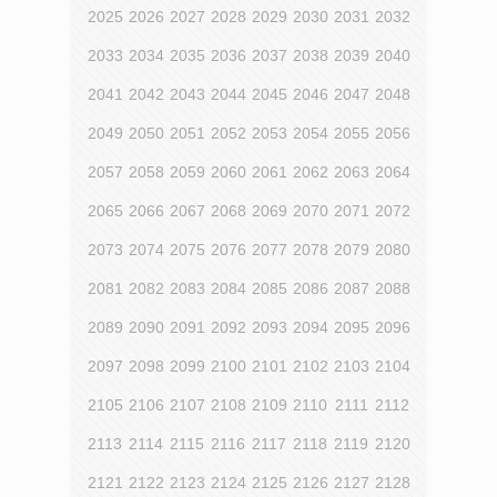
2025
2026
2027
2028
2029
2030
2031
2032
2033
2034
2035
2036
2037
2038
2039
2040
2041
2042
2043
2044
2045
2046
2047
2048
2049
2050
2051
2052
2053
2054
2055
2056
2057
2058
2059
2060
2061
2062
2063
2064
2065
2066
2067
2068
2069
2070
2071
2072
2073
2074
2075
2076
2077
2078
2079
2080
2081
2082
2083
2084
2085
2086
2087
2088
2089
2090
2091
2092
2093
2094
2095
2096
2097
2098
2099
2100
2101
2102
2103
2104
2105
2106
2107
2108
2109
2110
2111
2112
2113
2114
2115
2116
2117
2118
2119
2120
2121
2122
2123
2124
2125
2126
2127
2128