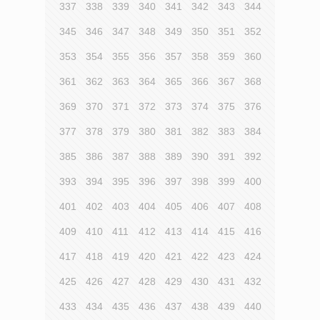
337
338
339
340
341
342
343
344
345
346
347
348
349
350
351
352
353
354
355
356
357
358
359
360
361
362
363
364
365
366
367
368
369
370
371
372
373
374
375
376
377
378
379
380
381
382
383
384
385
386
387
388
389
390
391
392
393
394
395
396
397
398
399
400
401
402
403
404
405
406
407
408
409
410
411
412
413
414
415
416
417
418
419
420
421
422
423
424
425
426
427
428
429
430
431
432
433
434
435
436
437
438
439
440