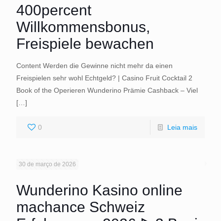
400percent
Willkommensbonus,
Freispiele bewachen
Content Werden die Gewinne nicht mehr da einen
Freispielen sehr wohl Echtgeld? | Casino Fruit Cocktail 2
Book of the Operieren Wunderino Prämie Cashback – Viel
[…]
0
Leia mais
30 de março de 2026
Wunderino Kasino online
machance Schweiz