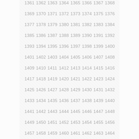
1361
1362
1363
1364
1365
1366
1367
1368
1369
1370
1371
1372
1373
1374
1375
1376
1377
1378
1379
1380
1381
1382
1383
1384
1385
1386
1387
1388
1389
1390
1391
1392
1393
1394
1395
1396
1397
1398
1399
1400
1401
1402
1403
1404
1405
1406
1407
1408
1409
1410
1411
1412
1413
1414
1415
1416
1417
1418
1419
1420
1421
1422
1423
1424
1425
1426
1427
1428
1429
1430
1431
1432
1433
1434
1435
1436
1437
1438
1439
1440
1441
1442
1443
1444
1445
1446
1447
1448
1449
1450
1451
1452
1453
1454
1455
1456
1457
1458
1459
1460
1461
1462
1463
1464