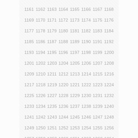
1161
1162
1163
1164
1165
1166
1167
1168
1169
1170
1171
1172
1173
1174
1175
1176
1177
1178
1179
1180
1181
1182
1183
1184
1185
1186
1187
1188
1189
1190
1191
1192
1193
1194
1195
1196
1197
1198
1199
1200
1201
1202
1203
1204
1205
1206
1207
1208
1209
1210
1211
1212
1213
1214
1215
1216
1217
1218
1219
1220
1221
1222
1223
1224
1225
1226
1227
1228
1229
1230
1231
1232
1233
1234
1235
1236
1237
1238
1239
1240
1241
1242
1243
1244
1245
1246
1247
1248
1249
1250
1251
1252
1253
1254
1255
1256