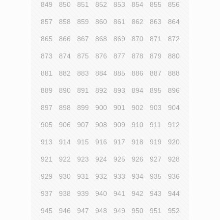
849
850
851
852
853
854
855
856
857
858
859
860
861
862
863
864
865
866
867
868
869
870
871
872
873
874
875
876
877
878
879
880
881
882
883
884
885
886
887
888
889
890
891
892
893
894
895
896
897
898
899
900
901
902
903
904
905
906
907
908
909
910
911
912
913
914
915
916
917
918
919
920
921
922
923
924
925
926
927
928
929
930
931
932
933
934
935
936
937
938
939
940
941
942
943
944
945
946
947
948
949
950
951
952