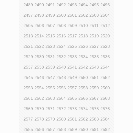
2489
2490
2491
2492
2493
2494
2495
2496
2497
2498
2499
2500
2501
2502
2503
2504
2505
2506
2507
2508
2509
2510
2511
2512
2513
2514
2515
2516
2517
2518
2519
2520
2521
2522
2523
2524
2525
2526
2527
2528
2529
2530
2531
2532
2533
2534
2535
2536
2537
2538
2539
2540
2541
2542
2543
2544
2545
2546
2547
2548
2549
2550
2551
2552
2553
2554
2555
2556
2557
2558
2559
2560
2561
2562
2563
2564
2565
2566
2567
2568
2569
2570
2571
2572
2573
2574
2575
2576
2577
2578
2579
2580
2581
2582
2583
2584
2585
2586
2587
2588
2589
2590
2591
2592