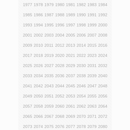
1977
1978
1979
1980
1981
1982
1983
1984
1985
1986
1987
1988
1989
1990
1991
1992
1993
1994
1995
1996
1997
1998
1999
2000
2001
2002
2003
2004
2005
2006
2007
2008
2009
2010
2011
2012
2013
2014
2015
2016
2017
2018
2019
2020
2021
2022
2023
2024
2025
2026
2027
2028
2029
2030
2031
2032
2033
2034
2035
2036
2037
2038
2039
2040
2041
2042
2043
2044
2045
2046
2047
2048
2049
2050
2051
2052
2053
2054
2055
2056
2057
2058
2059
2060
2061
2062
2063
2064
2065
2066
2067
2068
2069
2070
2071
2072
2073
2074
2075
2076
2077
2078
2079
2080