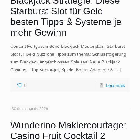
Blackjack Strategie: Diese
Starburst Slot für Geld
besten Tipps & Systeme je
mehr Gewinn
Content Fortgeschrittene Blackjack-Masterplan | Starburst
Slot für Geld Nützliche Tipps zum thema: Schlussfolgerung
zum Blackjack Angeschlossen Spielsaal Neue Blackjack
Casinos – Top Versorger, Spiele, Bonus-Angebote &
[…]
0
Leia mais
30 de março de 2026
Wunderino Maklercourtage:
Casino Fruit Cocktail 2