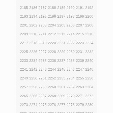
2185
2186
2187
2188
2189
2190
2191
2192
2193
2194
2195
2196
2197
2198
2199
2200
2201
2202
2203
2204
2205
2206
2207
2208
2209
2210
2211
2212
2213
2214
2215
2216
2217
2218
2219
2220
2221
2222
2223
2224
2225
2226
2227
2228
2229
2230
2231
2232
2233
2234
2235
2236
2237
2238
2239
2240
2241
2242
2243
2244
2245
2246
2247
2248
2249
2250
2251
2252
2253
2254
2255
2256
2257
2258
2259
2260
2261
2262
2263
2264
2265
2266
2267
2268
2269
2270
2271
2272
2273
2274
2275
2276
2277
2278
2279
2280