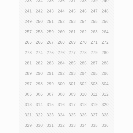
233
234
235
236
237
238
239
240
241
242
243
244
245
246
247
248
249
250
251
252
253
254
255
256
257
258
259
260
261
262
263
264
265
266
267
268
269
270
271
272
273
274
275
276
277
278
279
280
281
282
283
284
285
286
287
288
289
290
291
292
293
294
295
296
297
298
299
300
301
302
303
304
305
306
307
308
309
310
311
312
313
314
315
316
317
318
319
320
321
322
323
324
325
326
327
328
329
330
331
332
333
334
335
336