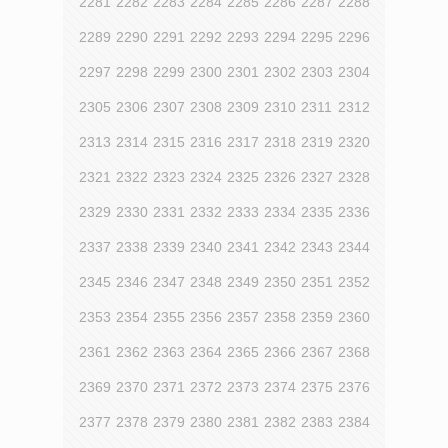
2281
2282
2283
2284
2285
2286
2287
2288
2289
2290
2291
2292
2293
2294
2295
2296
2297
2298
2299
2300
2301
2302
2303
2304
2305
2306
2307
2308
2309
2310
2311
2312
2313
2314
2315
2316
2317
2318
2319
2320
2321
2322
2323
2324
2325
2326
2327
2328
2329
2330
2331
2332
2333
2334
2335
2336
2337
2338
2339
2340
2341
2342
2343
2344
2345
2346
2347
2348
2349
2350
2351
2352
2353
2354
2355
2356
2357
2358
2359
2360
2361
2362
2363
2364
2365
2366
2367
2368
2369
2370
2371
2372
2373
2374
2375
2376
2377
2378
2379
2380
2381
2382
2383
2384