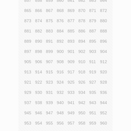
857
858
859
860
861
862
863
864
865
866
867
868
869
870
871
872
873
874
875
876
877
878
879
880
881
882
883
884
885
886
887
888
889
890
891
892
893
894
895
896
897
898
899
900
901
902
903
904
905
906
907
908
909
910
911
912
913
914
915
916
917
918
919
920
921
922
923
924
925
926
927
928
929
930
931
932
933
934
935
936
937
938
939
940
941
942
943
944
945
946
947
948
949
950
951
952
953
954
955
956
957
958
959
960