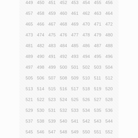
449
450
451
452
453
454
455
456
457
458
459
460
461
462
463
464
465
466
467
468
469
470
471
472
473
474
475
476
477
478
479
480
481
482
483
484
485
486
487
488
489
490
491
492
493
494
495
496
497
498
499
500
501
502
503
504
505
506
507
508
509
510
511
512
513
514
515
516
517
518
519
520
521
522
523
524
525
526
527
528
529
530
531
532
533
534
535
536
537
538
539
540
541
542
543
544
545
546
547
548
549
550
551
552