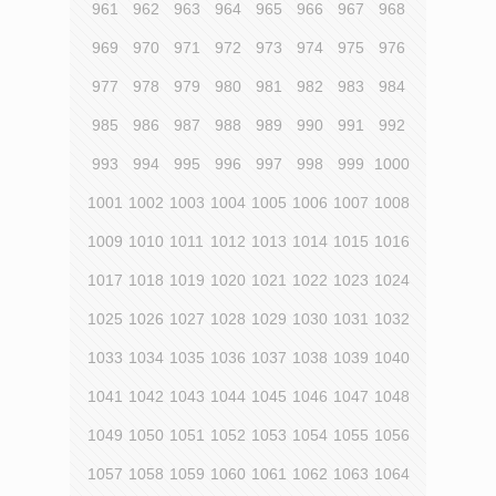
961
962
963
964
965
966
967
968
969
970
971
972
973
974
975
976
977
978
979
980
981
982
983
984
985
986
987
988
989
990
991
992
993
994
995
996
997
998
999
1000
1001
1002
1003
1004
1005
1006
1007
1008
1009
1010
1011
1012
1013
1014
1015
1016
1017
1018
1019
1020
1021
1022
1023
1024
1025
1026
1027
1028
1029
1030
1031
1032
1033
1034
1035
1036
1037
1038
1039
1040
1041
1042
1043
1044
1045
1046
1047
1048
1049
1050
1051
1052
1053
1054
1055
1056
1057
1058
1059
1060
1061
1062
1063
1064