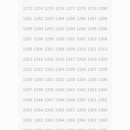
1273
1274
1275
1276
1277
1278
1279
1280
1281
1282
1283
1284
1285
1286
1287
1288
1289
1290
1291
1292
1293
1294
1295
1296
1297
1298
1299
1300
1301
1302
1303
1304
1305
1306
1307
1308
1309
1310
1311
1312
1313
1314
1315
1316
1317
1318
1319
1320
1321
1322
1323
1324
1325
1326
1327
1328
1329
1330
1331
1332
1333
1334
1335
1336
1337
1338
1339
1340
1341
1342
1343
1344
1345
1346
1347
1348
1349
1350
1351
1352
1353
1354
1355
1356
1357
1358
1359
1360
1361
1362
1363
1364
1365
1366
1367
1368