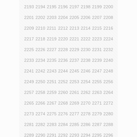
2193
2194
2195
2196
2197
2198
2199
2200
2201
2202
2203
2204
2205
2206
2207
2208
2209
2210
2211
2212
2213
2214
2215
2216
2217
2218
2219
2220
2221
2222
2223
2224
2225
2226
2227
2228
2229
2230
2231
2232
2233
2234
2235
2236
2237
2238
2239
2240
2241
2242
2243
2244
2245
2246
2247
2248
2249
2250
2251
2252
2253
2254
2255
2256
2257
2258
2259
2260
2261
2262
2263
2264
2265
2266
2267
2268
2269
2270
2271
2272
2273
2274
2275
2276
2277
2278
2279
2280
2281
2282
2283
2284
2285
2286
2287
2288
2289
2290
2291
2292
2293
2294
2295
2296