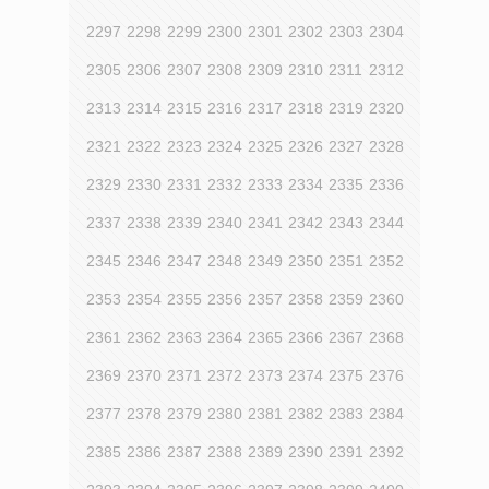
2297
2298
2299
2300
2301
2302
2303
2304
2305
2306
2307
2308
2309
2310
2311
2312
2313
2314
2315
2316
2317
2318
2319
2320
2321
2322
2323
2324
2325
2326
2327
2328
2329
2330
2331
2332
2333
2334
2335
2336
2337
2338
2339
2340
2341
2342
2343
2344
2345
2346
2347
2348
2349
2350
2351
2352
2353
2354
2355
2356
2357
2358
2359
2360
2361
2362
2363
2364
2365
2366
2367
2368
2369
2370
2371
2372
2373
2374
2375
2376
2377
2378
2379
2380
2381
2382
2383
2384
2385
2386
2387
2388
2389
2390
2391
2392