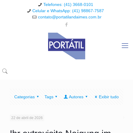
Telefones: (41) 3668-0101
Celular e WhatsApp: (41) 98867-7587
contato@portatilandaimes.com.br
Categorias
Tags
Autores
Exibir tudo
22 de abril de 2026