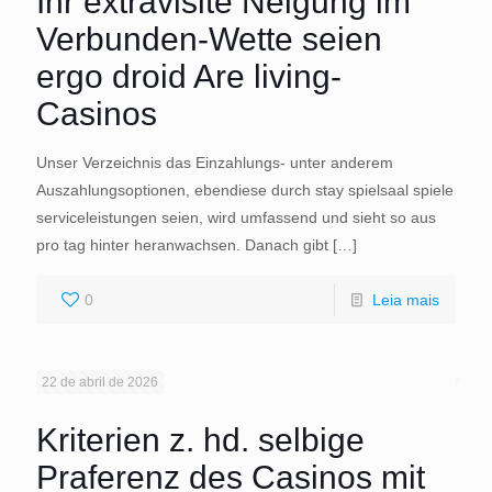
Ihr extravisite Neigung im
Verbunden-Wette seien
ergo droid Are living-
Casinos
Unser Verzeichnis das Einzahlungs- unter anderem
Auszahlungsoptionen, ebendiese durch stay spielsaal spiele
serviceleistungen seien, wird umfassend und sieht so aus
pro tag hinter heranwachsen. Danach gibt
[…]
0
Leia mais
22 de abril de 2026
Kriterien z. hd. selbige
Praferenz des Casinos mit