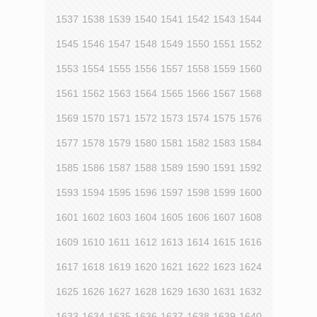
1537
1538
1539
1540
1541
1542
1543
1544
1545
1546
1547
1548
1549
1550
1551
1552
1553
1554
1555
1556
1557
1558
1559
1560
1561
1562
1563
1564
1565
1566
1567
1568
1569
1570
1571
1572
1573
1574
1575
1576
1577
1578
1579
1580
1581
1582
1583
1584
1585
1586
1587
1588
1589
1590
1591
1592
1593
1594
1595
1596
1597
1598
1599
1600
1601
1602
1603
1604
1605
1606
1607
1608
1609
1610
1611
1612
1613
1614
1615
1616
1617
1618
1619
1620
1621
1622
1623
1624
1625
1626
1627
1628
1629
1630
1631
1632
1633
1634
1635
1636
1637
1638
1639
1640