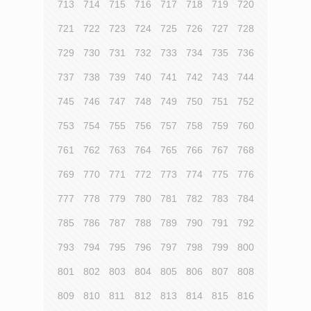
713
714
715
716
717
718
719
720
721
722
723
724
725
726
727
728
729
730
731
732
733
734
735
736
737
738
739
740
741
742
743
744
745
746
747
748
749
750
751
752
753
754
755
756
757
758
759
760
761
762
763
764
765
766
767
768
769
770
771
772
773
774
775
776
777
778
779
780
781
782
783
784
785
786
787
788
789
790
791
792
793
794
795
796
797
798
799
800
801
802
803
804
805
806
807
808
809
810
811
812
813
814
815
816