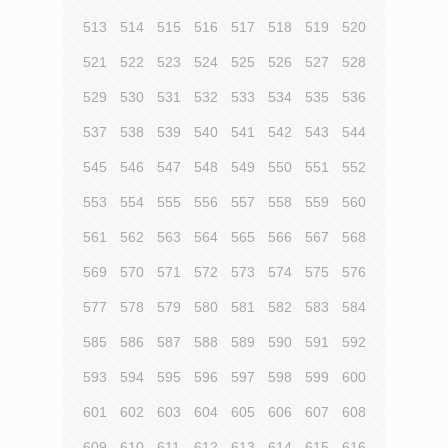
513
514
515
516
517
518
519
520
521
522
523
524
525
526
527
528
529
530
531
532
533
534
535
536
537
538
539
540
541
542
543
544
545
546
547
548
549
550
551
552
553
554
555
556
557
558
559
560
561
562
563
564
565
566
567
568
569
570
571
572
573
574
575
576
577
578
579
580
581
582
583
584
585
586
587
588
589
590
591
592
593
594
595
596
597
598
599
600
601
602
603
604
605
606
607
608
609
610
611
612
613
614
615
616