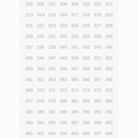
305
306
307
308
309
310
311
312
313
314
315
316
317
318
319
320
321
322
323
324
325
326
327
328
329
330
331
332
333
334
335
336
337
338
339
340
341
342
343
344
345
346
347
348
349
350
351
352
353
354
355
356
357
358
359
360
361
362
363
364
365
366
367
368
369
370
371
372
373
374
375
376
377
378
379
380
381
382
383
384
385
386
387
388
389
390
391
392
393
394
395
396
397
398
399
400
401
402
403
404
405
406
407
408