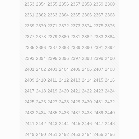
2353
2354
2355
2356
2357
2358
2359
2360
2361
2362
2363
2364
2365
2366
2367
2368
2369
2370
2371
2372
2373
2374
2375
2376
2377
2378
2379
2380
2381
2382
2383
2384
2385
2386
2387
2388
2389
2390
2391
2392
2393
2394
2395
2396
2397
2398
2399
2400
2401
2402
2403
2404
2405
2406
2407
2408
2409
2410
2411
2412
2413
2414
2415
2416
2417
2418
2419
2420
2421
2422
2423
2424
2425
2426
2427
2428
2429
2430
2431
2432
2433
2434
2435
2436
2437
2438
2439
2440
2441
2442
2443
2444
2445
2446
2447
2448
2449
2450
2451
2452
2453
2454
2455
2456