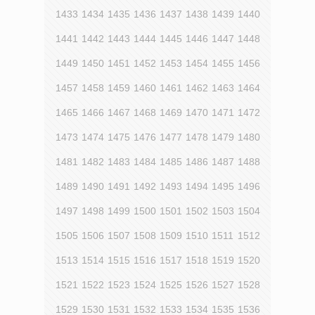
1433
1434
1435
1436
1437
1438
1439
1440
1441
1442
1443
1444
1445
1446
1447
1448
1449
1450
1451
1452
1453
1454
1455
1456
1457
1458
1459
1460
1461
1462
1463
1464
1465
1466
1467
1468
1469
1470
1471
1472
1473
1474
1475
1476
1477
1478
1479
1480
1481
1482
1483
1484
1485
1486
1487
1488
1489
1490
1491
1492
1493
1494
1495
1496
1497
1498
1499
1500
1501
1502
1503
1504
1505
1506
1507
1508
1509
1510
1511
1512
1513
1514
1515
1516
1517
1518
1519
1520
1521
1522
1523
1524
1525
1526
1527
1528
1529
1530
1531
1532
1533
1534
1535
1536