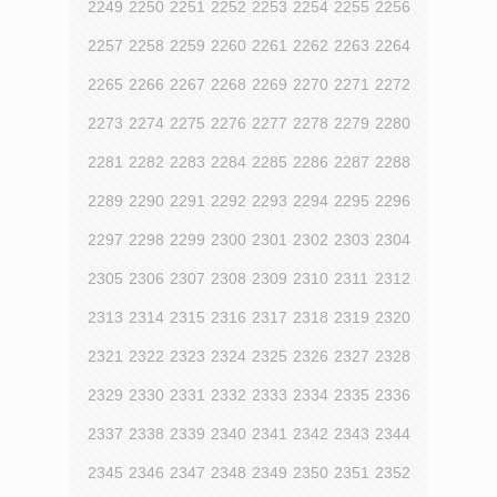
2249
2250
2251
2252
2253
2254
2255
2256
2257
2258
2259
2260
2261
2262
2263
2264
2265
2266
2267
2268
2269
2270
2271
2272
2273
2274
2275
2276
2277
2278
2279
2280
2281
2282
2283
2284
2285
2286
2287
2288
2289
2290
2291
2292
2293
2294
2295
2296
2297
2298
2299
2300
2301
2302
2303
2304
2305
2306
2307
2308
2309
2310
2311
2312
2313
2314
2315
2316
2317
2318
2319
2320
2321
2322
2323
2324
2325
2326
2327
2328
2329
2330
2331
2332
2333
2334
2335
2336
2337
2338
2339
2340
2341
2342
2343
2344
2345
2346
2347
2348
2349
2350
2351
2352