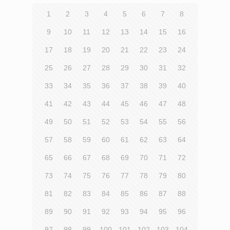
1
2
3
4
5
6
7
8
9
10
11
12
13
14
15
16
17
18
19
20
21
22
23
24
25
26
27
28
29
30
31
32
33
34
35
36
37
38
39
40
41
42
43
44
45
46
47
48
49
50
51
52
53
54
55
56
57
58
59
60
61
62
63
64
65
66
67
68
69
70
71
72
73
74
75
76
77
78
79
80
81
82
83
84
85
86
87
88
89
90
91
92
93
94
95
96
97
98
99
100
101
102
103
104