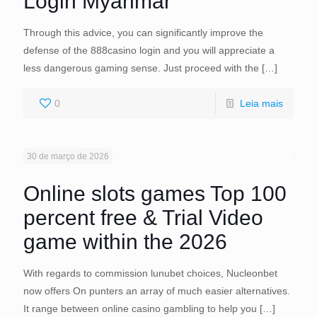
Login Myanmar
Through this advice, you can significantly improve the
defense of the 888casino login and you will appreciate a
less dangerous gaming sense. Just proceed with the
[…]
0
Leia mais
30 de março de 2026
Online slots games Top 100
percent free & Trial Video
game within the 2026
With regards to commission lunubet choices, Nucleonbet
now offers On punters an array of much easier alternatives.
It range between online casino gambling to help you
[…]