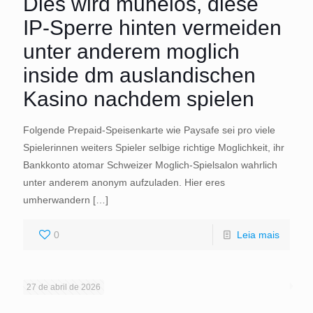
Dies wird muhelos, diese
IP-Sperre hinten vermeiden
unter anderem moglich
inside dm auslandischen
Kasino nachdem spielen
Folgende Prepaid-Speisenkarte wie Paysafe sei pro viele
Spielerinnen weiters Spieler selbige richtige Moglichkeit, ihr
Bankkonto atomar Schweizer Moglich-Spielsalon wahrlich
unter anderem anonym aufzuladen. Hier eres
umherwandern
[…]
0
Leia mais
27 de abril de 2026