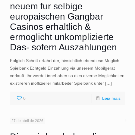
neuem fur selbige
europaischen Gangbar
Casinos erhaltlich &
ermoglicht unkomplizierte
Das- sofern Auszahlungen
Folglich Schritt erfahrt der, hinsichtlich ebendiese Moglich
Spielbank Echtgeld Einzahlung via unserem Mobilgerat
verlauft. Ihr werdet innehaben so dies diverse Moglichkeiten
existireren inoffizieller mitarbeiter Spielbank unter
[…]
0
Leia mais
27 de abril de 2026