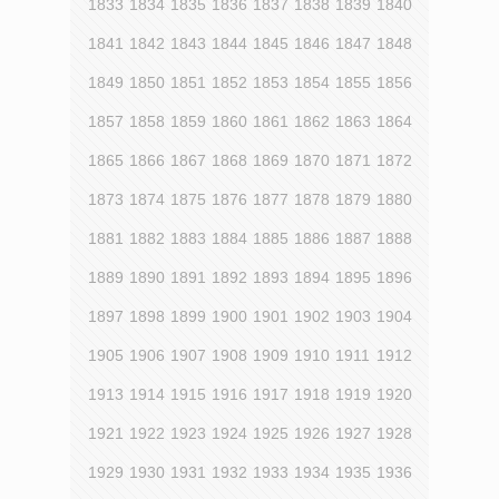
1833
1834
1835
1836
1837
1838
1839
1840
1841
1842
1843
1844
1845
1846
1847
1848
1849
1850
1851
1852
1853
1854
1855
1856
1857
1858
1859
1860
1861
1862
1863
1864
1865
1866
1867
1868
1869
1870
1871
1872
1873
1874
1875
1876
1877
1878
1879
1880
1881
1882
1883
1884
1885
1886
1887
1888
1889
1890
1891
1892
1893
1894
1895
1896
1897
1898
1899
1900
1901
1902
1903
1904
1905
1906
1907
1908
1909
1910
1911
1912
1913
1914
1915
1916
1917
1918
1919
1920
1921
1922
1923
1924
1925
1926
1927
1928
1929
1930
1931
1932
1933
1934
1935
1936