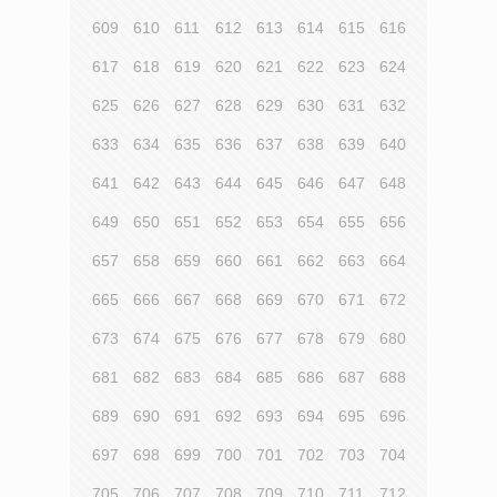
609
610
611
612
613
614
615
616
617
618
619
620
621
622
623
624
625
626
627
628
629
630
631
632
633
634
635
636
637
638
639
640
641
642
643
644
645
646
647
648
649
650
651
652
653
654
655
656
657
658
659
660
661
662
663
664
665
666
667
668
669
670
671
672
673
674
675
676
677
678
679
680
681
682
683
684
685
686
687
688
689
690
691
692
693
694
695
696
697
698
699
700
701
702
703
704
705
706
707
708
709
710
711
712