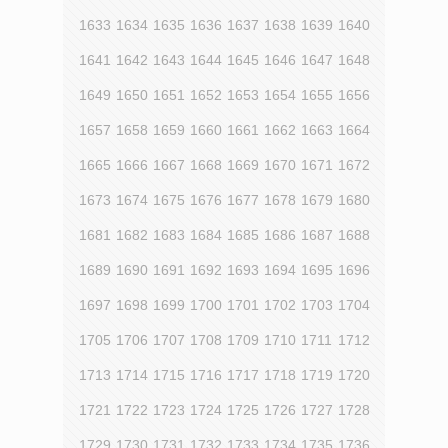
1633
1634
1635
1636
1637
1638
1639
1640
1641
1642
1643
1644
1645
1646
1647
1648
1649
1650
1651
1652
1653
1654
1655
1656
1657
1658
1659
1660
1661
1662
1663
1664
1665
1666
1667
1668
1669
1670
1671
1672
1673
1674
1675
1676
1677
1678
1679
1680
1681
1682
1683
1684
1685
1686
1687
1688
1689
1690
1691
1692
1693
1694
1695
1696
1697
1698
1699
1700
1701
1702
1703
1704
1705
1706
1707
1708
1709
1710
1711
1712
1713
1714
1715
1716
1717
1718
1719
1720
1721
1722
1723
1724
1725
1726
1727
1728
1729
1730
1731
1732
1733
1734
1735
1736