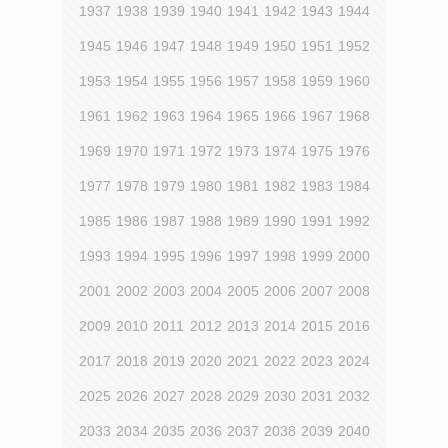
1937
1938
1939
1940
1941
1942
1943
1944
1945
1946
1947
1948
1949
1950
1951
1952
1953
1954
1955
1956
1957
1958
1959
1960
1961
1962
1963
1964
1965
1966
1967
1968
1969
1970
1971
1972
1973
1974
1975
1976
1977
1978
1979
1980
1981
1982
1983
1984
1985
1986
1987
1988
1989
1990
1991
1992
1993
1994
1995
1996
1997
1998
1999
2000
2001
2002
2003
2004
2005
2006
2007
2008
2009
2010
2011
2012
2013
2014
2015
2016
2017
2018
2019
2020
2021
2022
2023
2024
2025
2026
2027
2028
2029
2030
2031
2032
2033
2034
2035
2036
2037
2038
2039
2040