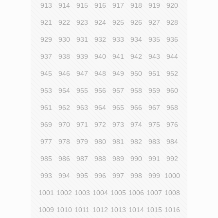
913
914
915
916
917
918
919
920
921
922
923
924
925
926
927
928
929
930
931
932
933
934
935
936
937
938
939
940
941
942
943
944
945
946
947
948
949
950
951
952
953
954
955
956
957
958
959
960
961
962
963
964
965
966
967
968
969
970
971
972
973
974
975
976
977
978
979
980
981
982
983
984
985
986
987
988
989
990
991
992
993
994
995
996
997
998
999
1000
1001
1002
1003
1004
1005
1006
1007
1008
1009
1010
1011
1012
1013
1014
1015
1016