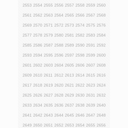
2553
2554
2555
2556
2557
2558
2559
2560
2561
2562
2563
2564
2565
2566
2567
2568
2569
2570
2571
2572
2573
2574
2575
2576
2577
2578
2579
2580
2581
2582
2583
2584
2585
2586
2587
2588
2589
2590
2591
2592
2593
2594
2595
2596
2597
2598
2599
2600
2601
2602
2603
2604
2605
2606
2607
2608
2609
2610
2611
2612
2613
2614
2615
2616
2617
2618
2619
2620
2621
2622
2623
2624
2625
2626
2627
2628
2629
2630
2631
2632
2633
2634
2635
2636
2637
2638
2639
2640
2641
2642
2643
2644
2645
2646
2647
2648
2649
2650
2651
2652
2653
2654
2655
2656