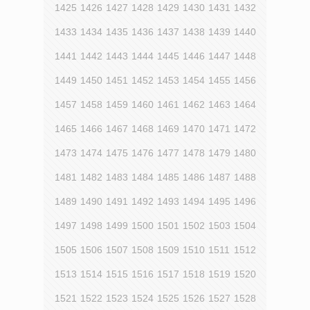
1425
1426
1427
1428
1429
1430
1431
1432
1433
1434
1435
1436
1437
1438
1439
1440
1441
1442
1443
1444
1445
1446
1447
1448
1449
1450
1451
1452
1453
1454
1455
1456
1457
1458
1459
1460
1461
1462
1463
1464
1465
1466
1467
1468
1469
1470
1471
1472
1473
1474
1475
1476
1477
1478
1479
1480
1481
1482
1483
1484
1485
1486
1487
1488
1489
1490
1491
1492
1493
1494
1495
1496
1497
1498
1499
1500
1501
1502
1503
1504
1505
1506
1507
1508
1509
1510
1511
1512
1513
1514
1515
1516
1517
1518
1519
1520
1521
1522
1523
1524
1525
1526
1527
1528