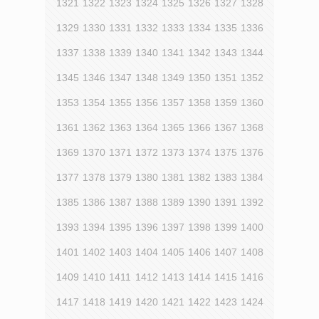
1321
1322
1323
1324
1325
1326
1327
1328
1329
1330
1331
1332
1333
1334
1335
1336
1337
1338
1339
1340
1341
1342
1343
1344
1345
1346
1347
1348
1349
1350
1351
1352
1353
1354
1355
1356
1357
1358
1359
1360
1361
1362
1363
1364
1365
1366
1367
1368
1369
1370
1371
1372
1373
1374
1375
1376
1377
1378
1379
1380
1381
1382
1383
1384
1385
1386
1387
1388
1389
1390
1391
1392
1393
1394
1395
1396
1397
1398
1399
1400
1401
1402
1403
1404
1405
1406
1407
1408
1409
1410
1411
1412
1413
1414
1415
1416
1417
1418
1419
1420
1421
1422
1423
1424