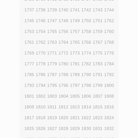
1737
1738
1739
1740
1741
1742
1743
1744
1745
1746
1747
1748
1749
1750
1751
1752
1753
1754
1755
1756
1757
1758
1759
1760
1761
1762
1763
1764
1765
1766
1767
1768
1769
1770
1771
1772
1773
1774
1775
1776
1777
1778
1779
1780
1781
1782
1783
1784
1785
1786
1787
1788
1789
1790
1791
1792
1793
1794
1795
1796
1797
1798
1799
1800
1801
1802
1803
1804
1805
1806
1807
1808
1809
1810
1811
1812
1813
1814
1815
1816
1817
1818
1819
1820
1821
1822
1823
1824
1825
1826
1827
1828
1829
1830
1831
1832