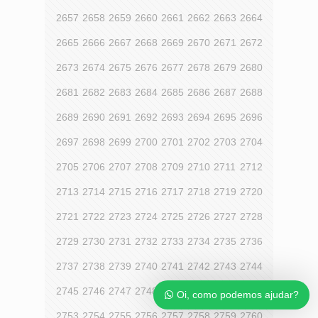
2657
2658
2659
2660
2661
2662
2663
2664
2665
2666
2667
2668
2669
2670
2671
2672
2673
2674
2675
2676
2677
2678
2679
2680
2681
2682
2683
2684
2685
2686
2687
2688
2689
2690
2691
2692
2693
2694
2695
2696
2697
2698
2699
2700
2701
2702
2703
2704
2705
2706
2707
2708
2709
2710
2711
2712
2713
2714
2715
2716
2717
2718
2719
2720
2721
2722
2723
2724
2725
2726
2727
2728
2729
2730
2731
2732
2733
2734
2735
2736
2737
2738
2739
2740
2741
2742
2743
2744
2745
2746
2747
2748
2749
2750
2751
2752
Oi, como podemos ajudar?
2753
2754
2755
2756
2757
2758
2759
2760