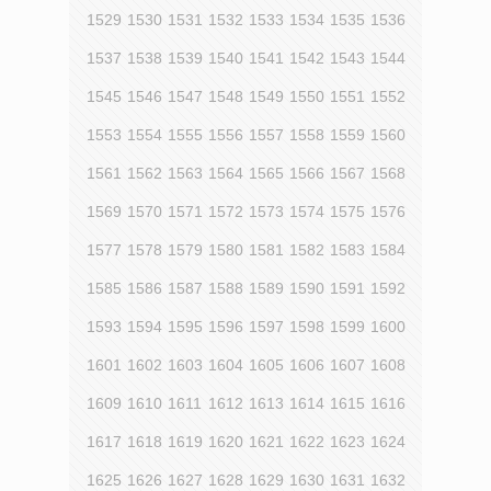
1529
1530
1531
1532
1533
1534
1535
1536
1537
1538
1539
1540
1541
1542
1543
1544
1545
1546
1547
1548
1549
1550
1551
1552
1553
1554
1555
1556
1557
1558
1559
1560
1561
1562
1563
1564
1565
1566
1567
1568
1569
1570
1571
1572
1573
1574
1575
1576
1577
1578
1579
1580
1581
1582
1583
1584
1585
1586
1587
1588
1589
1590
1591
1592
1593
1594
1595
1596
1597
1598
1599
1600
1601
1602
1603
1604
1605
1606
1607
1608
1609
1610
1611
1612
1613
1614
1615
1616
1617
1618
1619
1620
1621
1622
1623
1624
1625
1626
1627
1628
1629
1630
1631
1632