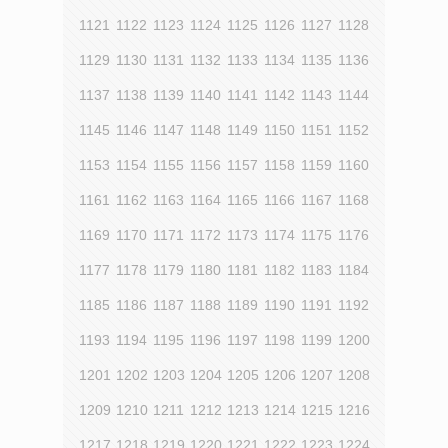
1121
1122
1123
1124
1125
1126
1127
1128
1129
1130
1131
1132
1133
1134
1135
1136
1137
1138
1139
1140
1141
1142
1143
1144
1145
1146
1147
1148
1149
1150
1151
1152
1153
1154
1155
1156
1157
1158
1159
1160
1161
1162
1163
1164
1165
1166
1167
1168
1169
1170
1171
1172
1173
1174
1175
1176
1177
1178
1179
1180
1181
1182
1183
1184
1185
1186
1187
1188
1189
1190
1191
1192
1193
1194
1195
1196
1197
1198
1199
1200
1201
1202
1203
1204
1205
1206
1207
1208
1209
1210
1211
1212
1213
1214
1215
1216
1217
1218
1219
1220
1221
1222
1223
1224