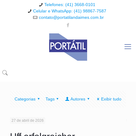
Telefones: (41) 3668-0101
Celular e WhatsApp: (41) 98867-7587
contato@portatilandaimes.com.br
Categorias
Tags
Autores
Exibir tudo
27 de abril de 2026