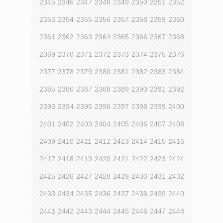
2345
2346
2347
2348
2349
2350
2351
2352
2353
2354
2355
2356
2357
2358
2359
2360
2361
2362
2363
2364
2365
2366
2367
2368
2369
2370
2371
2372
2373
2374
2375
2376
2377
2378
2379
2380
2381
2382
2383
2384
2385
2386
2387
2388
2389
2390
2391
2392
2393
2394
2395
2396
2397
2398
2399
2400
2401
2402
2403
2404
2405
2406
2407
2408
2409
2410
2411
2412
2413
2414
2415
2416
2417
2418
2419
2420
2421
2422
2423
2424
2425
2426
2427
2428
2429
2430
2431
2432
2433
2434
2435
2436
2437
2438
2439
2440
2441
2442
2443
2444
2445
2446
2447
2448