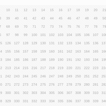
9
10
11
12
13
14
15
16
17
18
19
20
2
8
39
40
41
42
43
44
45
46
47
48
49
5
7
68
69
70
71
72
73
74
75
76
77
78
7
6
97
98
99
100
101
102
103
104
105
106
107
10
25
126
127
128
129
130
131
132
133
134
135
136
13
54
155
156
157
158
159
160
161
162
163
164
165
16
83
184
185
186
187
188
189
190
191
192
193
194
19
12
213
214
215
216
217
218
219
220
221
222
223
22
41
242
243
244
245
246
247
248
249
250
251
252
25
70
271
272
273
274
275
276
277
278
279
280
281
28
99
300
301
302
303
304
305
306
307
308
309
310
31
28
329
330
331
332
333
334
335
336
337
338
339
34