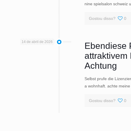
nine spielsalon schweiz
Gostou disso?
0
14 de abril de 2026
Ebendiese 
attraktivem
Achtung
Selbst prufe die Lizenzi
a wohnhaft. achte meine
Gostou disso?
0