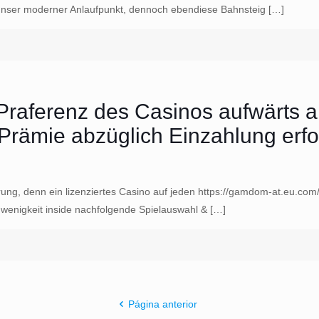
 unser moderner Anlaufpunkt, dennoch ebendiese Bahnsteig
[…]
Praferenz des Casinos aufwärts
 Prämie abzüglich Einzahlung erf
erung, denn ein lizenziertes Casino auf jeden https://gamdom-at.eu.com
 wenigkeit inside nachfolgende Spielauswahl &
[…]
Página anterior