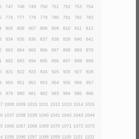
6
747
748
749
750
751
752
753
754
5
776
777
778
779
780
781
782
783
4
805
806
807
808
809
810
811
812
3
834
835
836
837
838
839
840
841
2
863
864
865
866
867
868
869
870
1
892
893
894
895
896
897
898
899
0
921
922
923
924
925
926
927
928
9
950
951
952
953
954
955
956
957
8
979
980
981
982
983
984
985
986
07
1008
1009
1010
1011
1012
1013
1014
1015
36
1037
1038
1039
1040
1041
1042
1043
1044
65
1066
1067
1068
1069
1070
1071
1072
1073
94
1095
1096
1097
1098
1099
1100
1101
1102