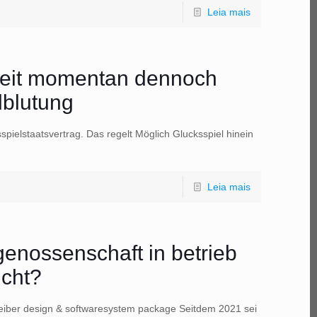
Leia mais
hkeit momentan dennoch
lblutung
spielstaatsvertrag. Das regelt Möglich Glucksspiel hinein
Leia mais
genossenschaft in betrieb
icht?
betreiber design & softwaresystem package Seitdem 2021 sei