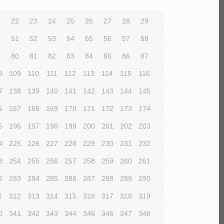
1
22
23
24
25
26
27
28
29
0
51
52
53
54
55
56
57
58
9
80
81
82
83
84
85
86
87
8
109
110
111
112
113
114
115
116
7
138
139
140
141
142
143
144
145
6
167
168
169
170
171
172
173
174
5
196
197
198
199
200
201
202
203
4
225
226
227
228
229
230
231
232
3
254
255
256
257
258
259
260
261
2
283
284
285
286
287
288
289
290
1
312
313
314
315
316
317
318
319
0
341
342
343
344
345
346
347
348