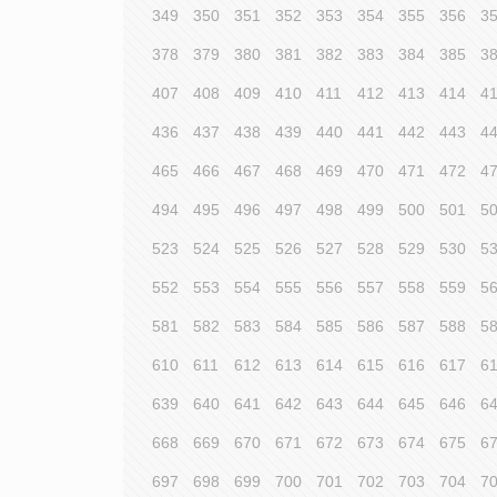
349
350
351
352
353
354
355
356
3
378
379
380
381
382
383
384
385
3
407
408
409
410
411
412
413
414
4
436
437
438
439
440
441
442
443
4
465
466
467
468
469
470
471
472
4
494
495
496
497
498
499
500
501
5
523
524
525
526
527
528
529
530
5
552
553
554
555
556
557
558
559
5
581
582
583
584
585
586
587
588
5
610
611
612
613
614
615
616
617
6
639
640
641
642
643
644
645
646
6
668
669
670
671
672
673
674
675
6
697
698
699
700
701
702
703
704
7