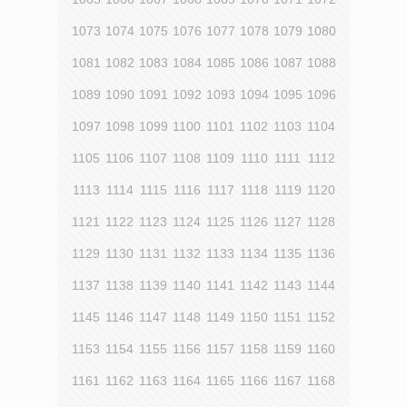
1073
1074
1075
1076
1077
1078
1079
1080
1081
1082
1083
1084
1085
1086
1087
1088
1089
1090
1091
1092
1093
1094
1095
1096
1097
1098
1099
1100
1101
1102
1103
1104
1105
1106
1107
1108
1109
1110
1111
1112
1113
1114
1115
1116
1117
1118
1119
1120
1121
1122
1123
1124
1125
1126
1127
1128
1129
1130
1131
1132
1133
1134
1135
1136
1137
1138
1139
1140
1141
1142
1143
1144
1145
1146
1147
1148
1149
1150
1151
1152
1153
1154
1155
1156
1157
1158
1159
1160
1161
1162
1163
1164
1165
1166
1167
1168