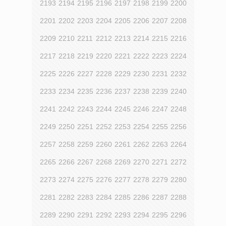
2193
2194
2195
2196
2197
2198
2199
2200
2201
2202
2203
2204
2205
2206
2207
2208
2209
2210
2211
2212
2213
2214
2215
2216
2217
2218
2219
2220
2221
2222
2223
2224
2225
2226
2227
2228
2229
2230
2231
2232
2233
2234
2235
2236
2237
2238
2239
2240
2241
2242
2243
2244
2245
2246
2247
2248
2249
2250
2251
2252
2253
2254
2255
2256
2257
2258
2259
2260
2261
2262
2263
2264
2265
2266
2267
2268
2269
2270
2271
2272
2273
2274
2275
2276
2277
2278
2279
2280
2281
2282
2283
2284
2285
2286
2287
2288
2289
2290
2291
2292
2293
2294
2295
2296