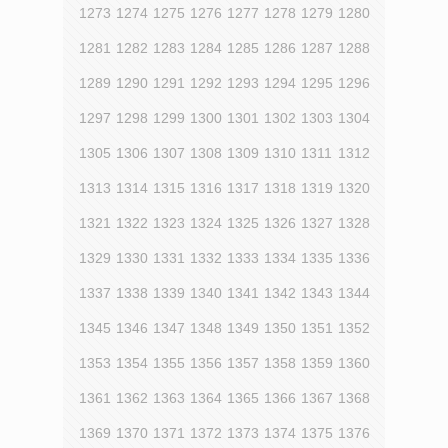
1273
1274
1275
1276
1277
1278
1279
1280
1281
1282
1283
1284
1285
1286
1287
1288
1289
1290
1291
1292
1293
1294
1295
1296
1297
1298
1299
1300
1301
1302
1303
1304
1305
1306
1307
1308
1309
1310
1311
1312
1313
1314
1315
1316
1317
1318
1319
1320
1321
1322
1323
1324
1325
1326
1327
1328
1329
1330
1331
1332
1333
1334
1335
1336
1337
1338
1339
1340
1341
1342
1343
1344
1345
1346
1347
1348
1349
1350
1351
1352
1353
1354
1355
1356
1357
1358
1359
1360
1361
1362
1363
1364
1365
1366
1367
1368
1369
1370
1371
1372
1373
1374
1375
1376