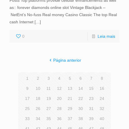
Posts Top platforms provide cellular enhancements as well
as:: forever diamonds online slot Vintage Blackjack –
NetEnt’s No-fuss Real money Casino Classic The top Real
cash Internet
[…]
0
Leia mais
Página anterior
1
2
3
4
5
6
7
8
9
10
11
12
13
14
15
16
17
18
19
20
21
22
23
24
25
26
27
28
29
30
31
32
33
34
35
36
37
38
39
40
41
42
43
44
45
46
47
48