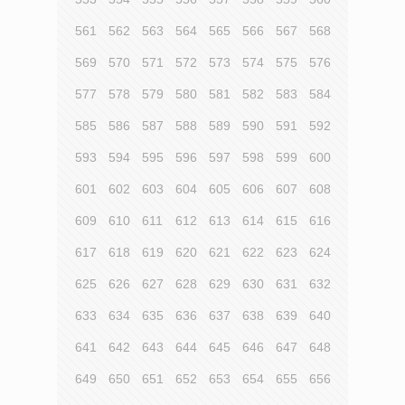
561
562
563
564
565
566
567
568
569
570
571
572
573
574
575
576
577
578
579
580
581
582
583
584
585
586
587
588
589
590
591
592
593
594
595
596
597
598
599
600
601
602
603
604
605
606
607
608
609
610
611
612
613
614
615
616
617
618
619
620
621
622
623
624
625
626
627
628
629
630
631
632
633
634
635
636
637
638
639
640
641
642
643
644
645
646
647
648
649
650
651
652
653
654
655
656