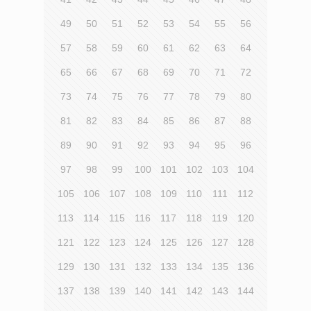
49
50
51
52
53
54
55
56
57
58
59
60
61
62
63
64
65
66
67
68
69
70
71
72
73
74
75
76
77
78
79
80
81
82
83
84
85
86
87
88
89
90
91
92
93
94
95
96
97
98
99
100
101
102
103
104
105
106
107
108
109
110
111
112
113
114
115
116
117
118
119
120
121
122
123
124
125
126
127
128
129
130
131
132
133
134
135
136
137
138
139
140
141
142
143
144