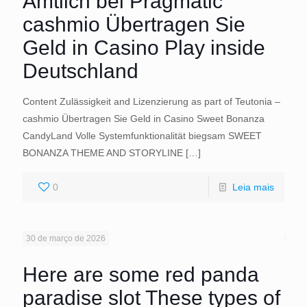
Amtlich bei Pragmatic
cashmio Übertragen Sie
Geld in Casino Play inside
Deutschland
Content Zulässigkeit and Lizenzierung as part of Teutonia –
cashmio Übertragen Sie Geld in Casino Sweet Bonanza
CandyLand Volle Systemfunktionalität biegsam SWEET
BONANZA THEME AND STORYLINE
[…]
0
Leia mais
30 de março de 2026
Here are some red panda
paradise slot These types of