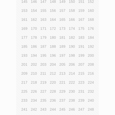
145
146
147
148
149
150
151
152
153
154
155
156
157
158
159
160
161
162
163
164
165
166
167
168
169
170
171
172
173
174
175
176
177
178
179
180
181
182
183
184
185
186
187
188
189
190
191
192
193
194
195
196
197
198
199
200
201
202
203
204
205
206
207
208
209
210
211
212
213
214
215
216
217
218
219
220
221
222
223
224
225
226
227
228
229
230
231
232
233
234
235
236
237
238
239
240
241
242
243
244
245
246
247
248