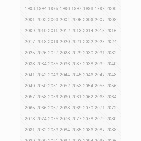
1993
1994
1995
1996
1997
1998
1999
2000
2001
2002
2003
2004
2005
2006
2007
2008
2009
2010
2011
2012
2013
2014
2015
2016
2017
2018
2019
2020
2021
2022
2023
2024
2025
2026
2027
2028
2029
2030
2031
2032
2033
2034
2035
2036
2037
2038
2039
2040
2041
2042
2043
2044
2045
2046
2047
2048
2049
2050
2051
2052
2053
2054
2055
2056
2057
2058
2059
2060
2061
2062
2063
2064
2065
2066
2067
2068
2069
2070
2071
2072
2073
2074
2075
2076
2077
2078
2079
2080
2081
2082
2083
2084
2085
2086
2087
2088
2089
2090
2091
2092
2093
2094
2095
2096