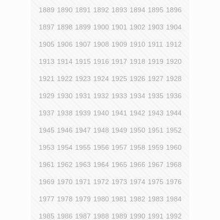
1889
1890
1891
1892
1893
1894
1895
1896
1897
1898
1899
1900
1901
1902
1903
1904
1905
1906
1907
1908
1909
1910
1911
1912
1913
1914
1915
1916
1917
1918
1919
1920
1921
1922
1923
1924
1925
1926
1927
1928
1929
1930
1931
1932
1933
1934
1935
1936
1937
1938
1939
1940
1941
1942
1943
1944
1945
1946
1947
1948
1949
1950
1951
1952
1953
1954
1955
1956
1957
1958
1959
1960
1961
1962
1963
1964
1965
1966
1967
1968
1969
1970
1971
1972
1973
1974
1975
1976
1977
1978
1979
1980
1981
1982
1983
1984
1985
1986
1987
1988
1989
1990
1991
1992