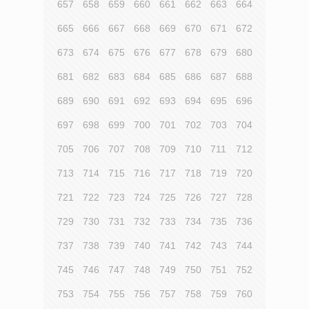
657
658
659
660
661
662
663
664
665
666
667
668
669
670
671
672
673
674
675
676
677
678
679
680
681
682
683
684
685
686
687
688
689
690
691
692
693
694
695
696
697
698
699
700
701
702
703
704
705
706
707
708
709
710
711
712
713
714
715
716
717
718
719
720
721
722
723
724
725
726
727
728
729
730
731
732
733
734
735
736
737
738
739
740
741
742
743
744
745
746
747
748
749
750
751
752
753
754
755
756
757
758
759
760