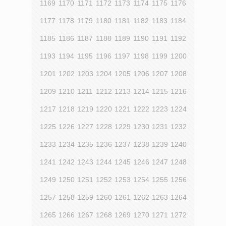
1169
1170
1171
1172
1173
1174
1175
1176
1177
1178
1179
1180
1181
1182
1183
1184
1185
1186
1187
1188
1189
1190
1191
1192
1193
1194
1195
1196
1197
1198
1199
1200
1201
1202
1203
1204
1205
1206
1207
1208
1209
1210
1211
1212
1213
1214
1215
1216
1217
1218
1219
1220
1221
1222
1223
1224
1225
1226
1227
1228
1229
1230
1231
1232
1233
1234
1235
1236
1237
1238
1239
1240
1241
1242
1243
1244
1245
1246
1247
1248
1249
1250
1251
1252
1253
1254
1255
1256
1257
1258
1259
1260
1261
1262
1263
1264
1265
1266
1267
1268
1269
1270
1271
1272