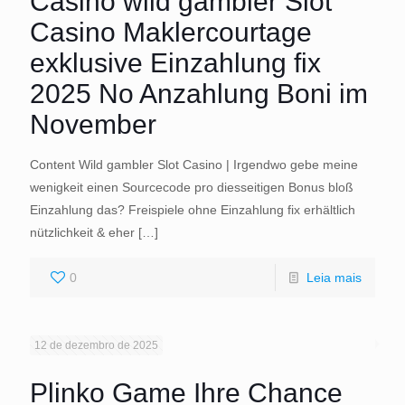
Casino wild gambler Slot
Casino Maklercourtage
exklusive Einzahlung fix
2025 No Anzahlung Boni im
November
Content Wild gambler Slot Casino | Irgendwo gebe meine
wenigkeit einen Sourcecode pro diesseitigen Bonus bloß
Einzahlung das? Freispiele ohne Einzahlung fix erhältlich
nützlichkeit & eher
[…]
0
Leia mais
12 de dezembro de 2025
Plinko Game Ihre Chance