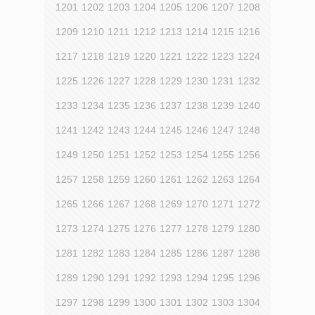
1201
1202
1203
1204
1205
1206
1207
1208
1209
1210
1211
1212
1213
1214
1215
1216
1217
1218
1219
1220
1221
1222
1223
1224
1225
1226
1227
1228
1229
1230
1231
1232
1233
1234
1235
1236
1237
1238
1239
1240
1241
1242
1243
1244
1245
1246
1247
1248
1249
1250
1251
1252
1253
1254
1255
1256
1257
1258
1259
1260
1261
1262
1263
1264
1265
1266
1267
1268
1269
1270
1271
1272
1273
1274
1275
1276
1277
1278
1279
1280
1281
1282
1283
1284
1285
1286
1287
1288
1289
1290
1291
1292
1293
1294
1295
1296
1297
1298
1299
1300
1301
1302
1303
1304