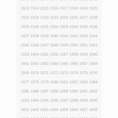
1513
1514
1515
1516
1517
1518
1519
1520
1521
1522
1523
1524
1525
1526
1527
1528
1529
1530
1531
1532
1533
1534
1535
1536
1537
1538
1539
1540
1541
1542
1543
1544
1545
1546
1547
1548
1549
1550
1551
1552
1553
1554
1555
1556
1557
1558
1559
1560
1561
1562
1563
1564
1565
1566
1567
1568
1569
1570
1571
1572
1573
1574
1575
1576
1577
1578
1579
1580
1581
1582
1583
1584
1585
1586
1587
1588
1589
1590
1591
1592
1593
1594
1595
1596
1597
1598
1599
1600
1601
1602
1603
1604
1605
1606
1607
1608