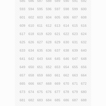
585
586
587
588
589
590
591
592
593
594
595
596
597
598
599
600
601
602
603
604
605
606
607
608
609
610
611
612
613
614
615
616
617
618
619
620
621
622
623
624
625
626
627
628
629
630
631
632
633
634
635
636
637
638
639
640
641
642
643
644
645
646
647
648
649
650
651
652
653
654
655
656
657
658
659
660
661
662
663
664
665
666
667
668
669
670
671
672
673
674
675
676
677
678
679
680
681
682
683
684
685
686
687
688