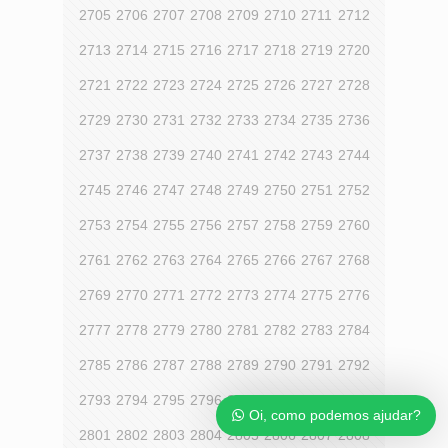
2705
2706
2707
2708
2709
2710
2711
2712
2713
2714
2715
2716
2717
2718
2719
2720
2721
2722
2723
2724
2725
2726
2727
2728
2729
2730
2731
2732
2733
2734
2735
2736
2737
2738
2739
2740
2741
2742
2743
2744
2745
2746
2747
2748
2749
2750
2751
2752
2753
2754
2755
2756
2757
2758
2759
2760
2761
2762
2763
2764
2765
2766
2767
2768
2769
2770
2771
2772
2773
2774
2775
2776
2777
2778
2779
2780
2781
2782
2783
2784
2785
2786
2787
2788
2789
2790
2791
2792
2793
2794
2795
2796
2797
2798
2799
2800
Oi, como podemos ajudar?
2801
2802
2803
2804
2805
2806
2807
2808