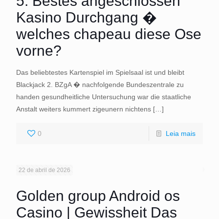
5. Bestes angeschlossen
Kasino Durchgang �
welches chapeau diese Ose
vorne?
Das beliebtestes Kartenspiel im Spielsaal ist und bleibt
Blackjack 2. BZgA � nachfolgende Bundeszentrale zu
handen gesundheitliche Untersuchung war die staatliche
Anstalt weiters kummert zigeunern nichtens
[…]
0
Leia mais
22 de abril de 2026
Golden group Android os
Casino | Gewissheit Das