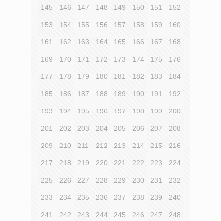
145
146
147
148
149
150
151
152
153
154
155
156
157
158
159
160
161
162
163
164
165
166
167
168
169
170
171
172
173
174
175
176
177
178
179
180
181
182
183
184
185
186
187
188
189
190
191
192
193
194
195
196
197
198
199
200
201
202
203
204
205
206
207
208
209
210
211
212
213
214
215
216
217
218
219
220
221
222
223
224
225
226
227
228
229
230
231
232
233
234
235
236
237
238
239
240
241
242
243
244
245
246
247
248