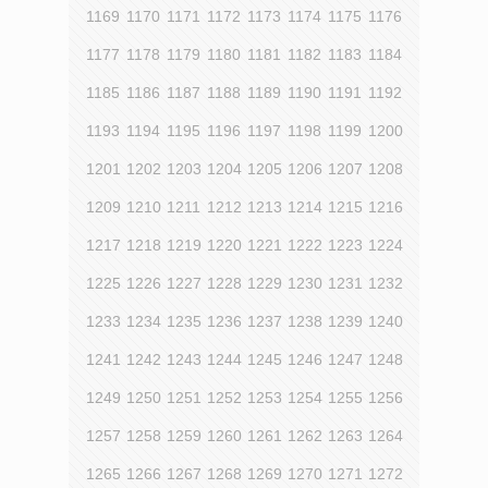
1169
1170
1171
1172
1173
1174
1175
1176
1177
1178
1179
1180
1181
1182
1183
1184
1185
1186
1187
1188
1189
1190
1191
1192
1193
1194
1195
1196
1197
1198
1199
1200
1201
1202
1203
1204
1205
1206
1207
1208
1209
1210
1211
1212
1213
1214
1215
1216
1217
1218
1219
1220
1221
1222
1223
1224
1225
1226
1227
1228
1229
1230
1231
1232
1233
1234
1235
1236
1237
1238
1239
1240
1241
1242
1243
1244
1245
1246
1247
1248
1249
1250
1251
1252
1253
1254
1255
1256
1257
1258
1259
1260
1261
1262
1263
1264
1265
1266
1267
1268
1269
1270
1271
1272