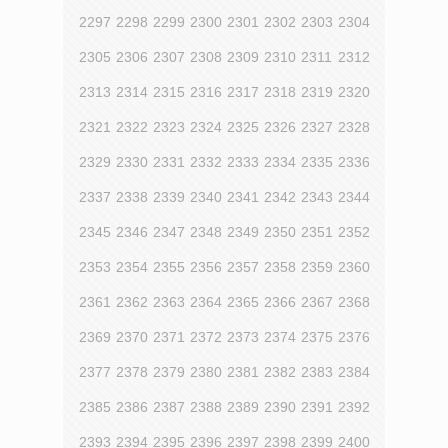
2297
2298
2299
2300
2301
2302
2303
2304
2305
2306
2307
2308
2309
2310
2311
2312
2313
2314
2315
2316
2317
2318
2319
2320
2321
2322
2323
2324
2325
2326
2327
2328
2329
2330
2331
2332
2333
2334
2335
2336
2337
2338
2339
2340
2341
2342
2343
2344
2345
2346
2347
2348
2349
2350
2351
2352
2353
2354
2355
2356
2357
2358
2359
2360
2361
2362
2363
2364
2365
2366
2367
2368
2369
2370
2371
2372
2373
2374
2375
2376
2377
2378
2379
2380
2381
2382
2383
2384
2385
2386
2387
2388
2389
2390
2391
2392
2393
2394
2395
2396
2397
2398
2399
2400