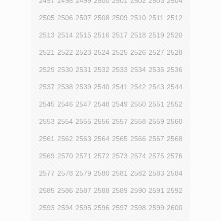
2497
2498
2499
2500
2501
2502
2503
2504
2505
2506
2507
2508
2509
2510
2511
2512
2513
2514
2515
2516
2517
2518
2519
2520
2521
2522
2523
2524
2525
2526
2527
2528
2529
2530
2531
2532
2533
2534
2535
2536
2537
2538
2539
2540
2541
2542
2543
2544
2545
2546
2547
2548
2549
2550
2551
2552
2553
2554
2555
2556
2557
2558
2559
2560
2561
2562
2563
2564
2565
2566
2567
2568
2569
2570
2571
2572
2573
2574
2575
2576
2577
2578
2579
2580
2581
2582
2583
2584
2585
2586
2587
2588
2589
2590
2591
2592
2593
2594
2595
2596
2597
2598
2599
2600