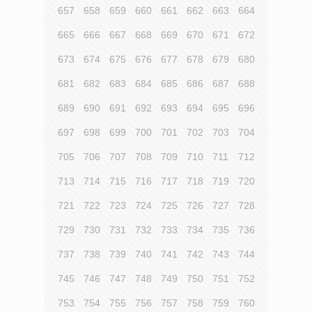
657
658
659
660
661
662
663
664
665
666
667
668
669
670
671
672
673
674
675
676
677
678
679
680
681
682
683
684
685
686
687
688
689
690
691
692
693
694
695
696
697
698
699
700
701
702
703
704
705
706
707
708
709
710
711
712
713
714
715
716
717
718
719
720
721
722
723
724
725
726
727
728
729
730
731
732
733
734
735
736
737
738
739
740
741
742
743
744
745
746
747
748
749
750
751
752
753
754
755
756
757
758
759
760