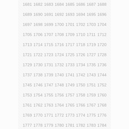
1681
1682
1683
1684
1685
1686
1687
1688
1689
1690
1691
1692
1693
1694
1695
1696
1697
1698
1699
1700
1701
1702
1703
1704
1705
1706
1707
1708
1709
1710
1711
1712
1713
1714
1715
1716
1717
1718
1719
1720
1721
1722
1723
1724
1725
1726
1727
1728
1729
1730
1731
1732
1733
1734
1735
1736
1737
1738
1739
1740
1741
1742
1743
1744
1745
1746
1747
1748
1749
1750
1751
1752
1753
1754
1755
1756
1757
1758
1759
1760
1761
1762
1763
1764
1765
1766
1767
1768
1769
1770
1771
1772
1773
1774
1775
1776
1777
1778
1779
1780
1781
1782
1783
1784