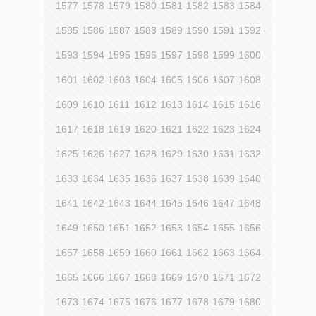
1577
1578
1579
1580
1581
1582
1583
1584
1585
1586
1587
1588
1589
1590
1591
1592
1593
1594
1595
1596
1597
1598
1599
1600
1601
1602
1603
1604
1605
1606
1607
1608
1609
1610
1611
1612
1613
1614
1615
1616
1617
1618
1619
1620
1621
1622
1623
1624
1625
1626
1627
1628
1629
1630
1631
1632
1633
1634
1635
1636
1637
1638
1639
1640
1641
1642
1643
1644
1645
1646
1647
1648
1649
1650
1651
1652
1653
1654
1655
1656
1657
1658
1659
1660
1661
1662
1663
1664
1665
1666
1667
1668
1669
1670
1671
1672
1673
1674
1675
1676
1677
1678
1679
1680