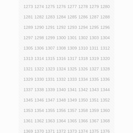
1273
1274
1275
1276
1277
1278
1279
1280
1281
1282
1283
1284
1285
1286
1287
1288
1289
1290
1291
1292
1293
1294
1295
1296
1297
1298
1299
1300
1301
1302
1303
1304
1305
1306
1307
1308
1309
1310
1311
1312
1313
1314
1315
1316
1317
1318
1319
1320
1321
1322
1323
1324
1325
1326
1327
1328
1329
1330
1331
1332
1333
1334
1335
1336
1337
1338
1339
1340
1341
1342
1343
1344
1345
1346
1347
1348
1349
1350
1351
1352
1353
1354
1355
1356
1357
1358
1359
1360
1361
1362
1363
1364
1365
1366
1367
1368
1369
1370
1371
1372
1373
1374
1375
1376