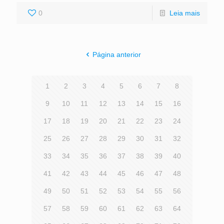
0
Leia mais
Página anterior
1
2
3
4
5
6
7
8
9
10
11
12
13
14
15
16
17
18
19
20
21
22
23
24
25
26
27
28
29
30
31
32
33
34
35
36
37
38
39
40
41
42
43
44
45
46
47
48
49
50
51
52
53
54
55
56
57
58
59
60
61
62
63
64