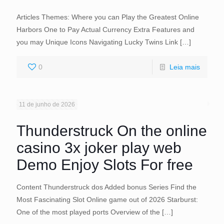
Articles Themes: Where you can Play the Greatest Online
Harbors One to Pay Actual Currency Extra Features and
you may Unique Icons Navigating Lucky Twins Link
[…]
0
Leia mais
11 de junho de 2026
Thunderstruck On the online
casino 3x joker play web
Demo Enjoy Slots For free
Content Thunderstruck dos Added bonus Series Find the
Most Fascinating Slot Online game out of 2026 Starburst:
One of the most played ports Overview of the
[…]