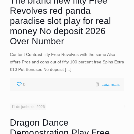
The brand new fifty Free
Revolves red panda
paradise slot play for real
money No deposit 2026
Over Number
Content Contrast fifty Free Revolves with the same Also
offers Pros and cons out of fifty 100 percent free Spins Extra
£10 Put Bonuses No deposit
[…]
0
Leia mais
11 de junho de 2026
Dragon Dance
Demonstration Play Free