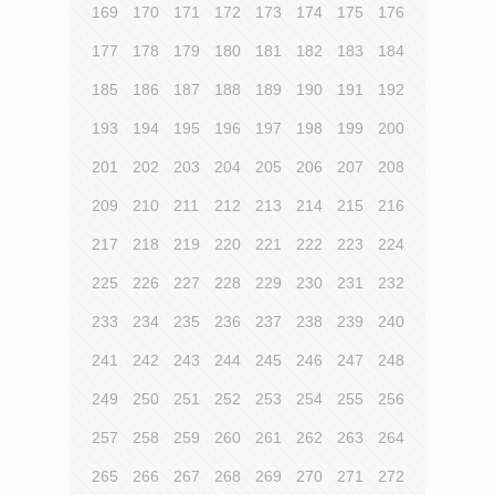
169
170
171
172
173
174
175
176
177
178
179
180
181
182
183
184
185
186
187
188
189
190
191
192
193
194
195
196
197
198
199
200
201
202
203
204
205
206
207
208
209
210
211
212
213
214
215
216
217
218
219
220
221
222
223
224
225
226
227
228
229
230
231
232
233
234
235
236
237
238
239
240
241
242
243
244
245
246
247
248
249
250
251
252
253
254
255
256
257
258
259
260
261
262
263
264
265
266
267
268
269
270
271
272