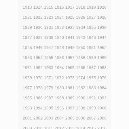
1913
1914
1915
1916
1917
1918
1919
1920
1921
1922
1923
1924
1925
1926
1927
1928
1929
1930
1931
1932
1933
1934
1935
1936
1937
1938
1939
1940
1941
1942
1943
1944
1945
1946
1947
1948
1949
1950
1951
1952
1953
1954
1955
1956
1957
1958
1959
1960
1961
1962
1963
1964
1965
1966
1967
1968
1969
1970
1971
1972
1973
1974
1975
1976
1977
1978
1979
1980
1981
1982
1983
1984
1985
1986
1987
1988
1989
1990
1991
1992
1993
1994
1995
1996
1997
1998
1999
2000
2001
2002
2003
2004
2005
2006
2007
2008
2009
2010
2011
2012
2013
2014
2015
2016