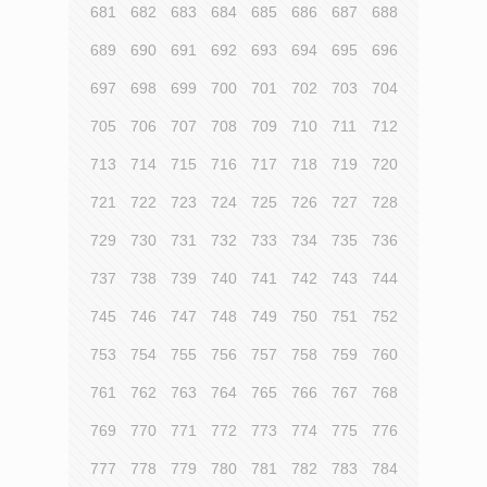
681
682
683
684
685
686
687
688
689
690
691
692
693
694
695
696
697
698
699
700
701
702
703
704
705
706
707
708
709
710
711
712
713
714
715
716
717
718
719
720
721
722
723
724
725
726
727
728
729
730
731
732
733
734
735
736
737
738
739
740
741
742
743
744
745
746
747
748
749
750
751
752
753
754
755
756
757
758
759
760
761
762
763
764
765
766
767
768
769
770
771
772
773
774
775
776
777
778
779
780
781
782
783
784