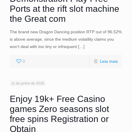
Ports at the rift slot machine
the Great com
The brand new Dragon Dancing position RTP out of 96.52%
is above average, since the medium volatility claims you
won’t deal with too tiny or infrequent
[…]
0
Leia mais
11 de junho de 2026
Enjoy 19k+ Free Casino
games Zero seasons slot
free spins Registration or
Obtain