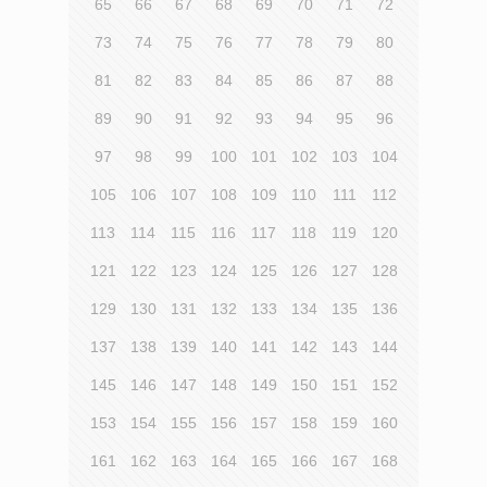
65
66
67
68
69
70
71
72
73
74
75
76
77
78
79
80
81
82
83
84
85
86
87
88
89
90
91
92
93
94
95
96
97
98
99
100
101
102
103
104
105
106
107
108
109
110
111
112
113
114
115
116
117
118
119
120
121
122
123
124
125
126
127
128
129
130
131
132
133
134
135
136
137
138
139
140
141
142
143
144
145
146
147
148
149
150
151
152
153
154
155
156
157
158
159
160
161
162
163
164
165
166
167
168