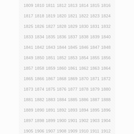
1809
1810
1811
1812
1813
1814
1815
1816
1817
1818
1819
1820
1821
1822
1823
1824
1825
1826
1827
1828
1829
1830
1831
1832
1833
1834
1835
1836
1837
1838
1839
1840
1841
1842
1843
1844
1845
1846
1847
1848
1849
1850
1851
1852
1853
1854
1855
1856
1857
1858
1859
1860
1861
1862
1863
1864
1865
1866
1867
1868
1869
1870
1871
1872
1873
1874
1875
1876
1877
1878
1879
1880
1881
1882
1883
1884
1885
1886
1887
1888
1889
1890
1891
1892
1893
1894
1895
1896
1897
1898
1899
1900
1901
1902
1903
1904
1905
1906
1907
1908
1909
1910
1911
1912