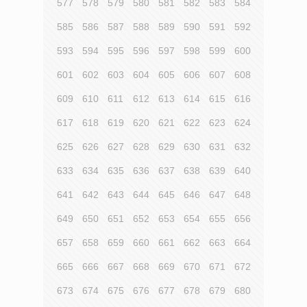
577
578
579
580
581
582
583
584
585
586
587
588
589
590
591
592
593
594
595
596
597
598
599
600
601
602
603
604
605
606
607
608
609
610
611
612
613
614
615
616
617
618
619
620
621
622
623
624
625
626
627
628
629
630
631
632
633
634
635
636
637
638
639
640
641
642
643
644
645
646
647
648
649
650
651
652
653
654
655
656
657
658
659
660
661
662
663
664
665
666
667
668
669
670
671
672
673
674
675
676
677
678
679
680