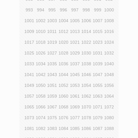
993
994
995
996
997
998
999
1000
1001
1002
1003
1004
1005
1006
1007
1008
1009
1010
1011
1012
1013
1014
1015
1016
1017
1018
1019
1020
1021
1022
1023
1024
1025
1026
1027
1028
1029
1030
1031
1032
1033
1034
1035
1036
1037
1038
1039
1040
1041
1042
1043
1044
1045
1046
1047
1048
1049
1050
1051
1052
1053
1054
1055
1056
1057
1058
1059
1060
1061
1062
1063
1064
1065
1066
1067
1068
1069
1070
1071
1072
1073
1074
1075
1076
1077
1078
1079
1080
1081
1082
1083
1084
1085
1086
1087
1088