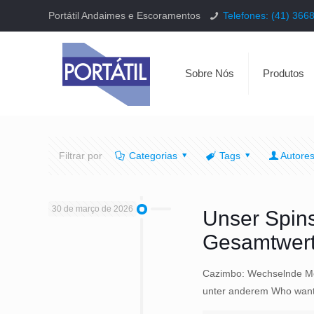
Portátil Andaimes e Escoramentos
Telefones: (41) 366
Sobre Nós
Produtos
Filtrar por
Categorias
Tags
Autore
30 de março de 2026
Unser Spins
Gesamtwer
Cazimbo: Wechselnde Meg
unter anderem Who wants