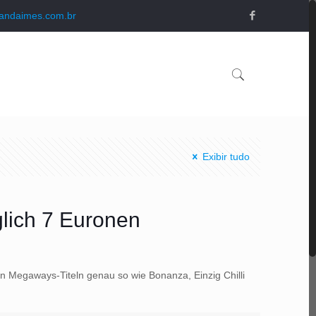
landaimes.com.br
Exibir tudo
glich 7 Euronen
 Megaways-Titeln genau so wie Bonanza, Einzig Chilli