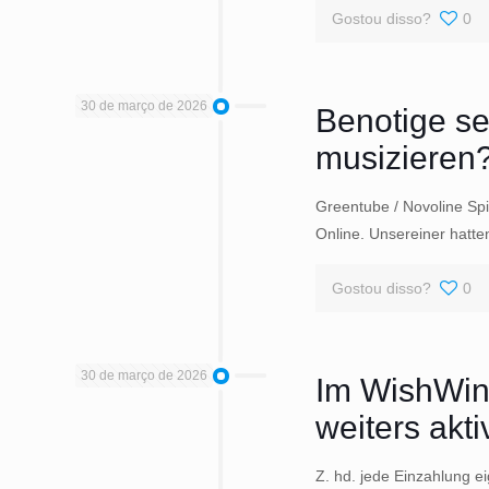
Gostou disso?
0
30 de março de 2026
Benotige se
musizieren
Greentube / Novoline Spi
Online. Unsereiner hatte
Gostou disso?
0
30 de março de 2026
Im WishWin 
weiters akt
Z. hd. jede Einzahlung e