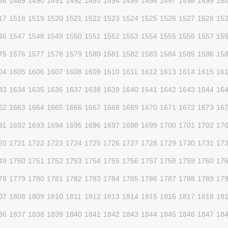
88
1489
1490
1491
1492
1493
1494
1495
1496
1497
1498
1499
15
17
1518
1519
1520
1521
1522
1523
1524
1525
1526
1527
1528
15
46
1547
1548
1549
1550
1551
1552
1553
1554
1555
1556
1557
15
75
1576
1577
1578
1579
1580
1581
1582
1583
1584
1585
1586
15
04
1605
1606
1607
1608
1609
1610
1611
1612
1613
1614
1615
16
33
1634
1635
1636
1637
1638
1639
1640
1641
1642
1643
1644
16
62
1663
1664
1665
1666
1667
1668
1669
1670
1671
1672
1673
16
91
1692
1693
1694
1695
1696
1697
1698
1699
1700
1701
1702
17
20
1721
1722
1723
1724
1725
1726
1727
1728
1729
1730
1731
17
49
1750
1751
1752
1753
1754
1755
1756
1757
1758
1759
1760
17
78
1779
1780
1781
1782
1783
1784
1785
1786
1787
1788
1789
17
07
1808
1809
1810
1811
1812
1813
1814
1815
1816
1817
1818
18
36
1837
1838
1839
1840
1841
1842
1843
1844
1845
1846
1847
18