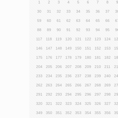
1
2
3
4
5
6
7
8
30
31
32
33
34
35
36
37
3
59
60
61
62
63
64
65
66
6
88
89
90
91
92
93
94
95
9
117
118
119
120
121
122
123
124
1
146
147
148
149
150
151
152
153
1
175
176
177
178
179
180
181
182
1
204
205
206
207
208
209
210
211
2
233
234
235
236
237
238
239
240
2
262
263
264
265
266
267
268
269
2
291
292
293
294
295
296
297
298
2
320
321
322
323
324
325
326
327
3
349
350
351
352
353
354
355
356
3