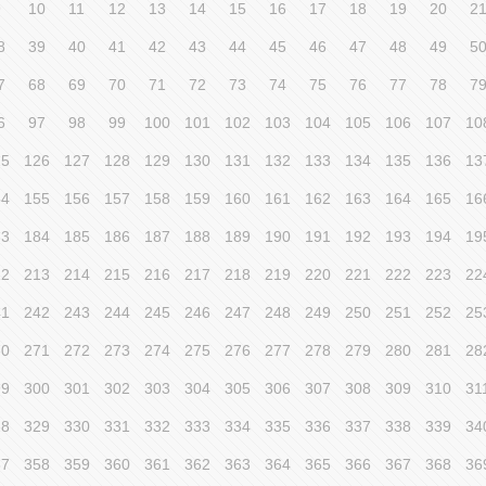
9
10
11
12
13
14
15
16
17
18
19
20
2
8
39
40
41
42
43
44
45
46
47
48
49
5
7
68
69
70
71
72
73
74
75
76
77
78
7
6
97
98
99
100
101
102
103
104
105
106
107
10
25
126
127
128
129
130
131
132
133
134
135
136
13
54
155
156
157
158
159
160
161
162
163
164
165
16
83
184
185
186
187
188
189
190
191
192
193
194
19
12
213
214
215
216
217
218
219
220
221
222
223
22
41
242
243
244
245
246
247
248
249
250
251
252
25
70
271
272
273
274
275
276
277
278
279
280
281
28
99
300
301
302
303
304
305
306
307
308
309
310
31
28
329
330
331
332
333
334
335
336
337
338
339
34
57
358
359
360
361
362
363
364
365
366
367
368
36