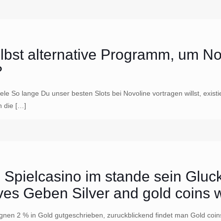
lbst alternative Programm, um Nov
?
ele So lange Du unser besten Slots bei Novoline vortragen willst, exist
n die
[…]
Spielcasino im stande sein Gluc
ives Geben Silver and gold coins 
ignen 2 % in Gold gutgeschrieben, zuruckblickend findet man Gold coin