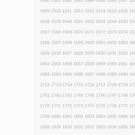
1480
1481
1482
1483
1484
1485
1486
1487
14
1509
1510
1511
1512
1513
1514
1515
1516
15
1538
1539
1540
1541
1542
1543
1544
1545
15
1567
1568
1569
1570
1571
1572
1573
1574
15
1596
1597
1598
1599
1600
1601
1602
1603
16
1625
1626
1627
1628
1629
1630
1631
1632
16
1654
1655
1656
1657
1658
1659
1660
1661
16
1683
1684
1685
1686
1687
1688
1689
1690
16
1712
1713
1714
1715
1716
1717
1718
1719
17
1741
1742
1743
1744
1745
1746
1747
1748
17
1770
1771
1772
1773
1774
1775
1776
1777
17
1799
1800
1801
1802
1803
1804
1805
1806
18
1828
1829
1830
1831
1832
1833
1834
1835
18