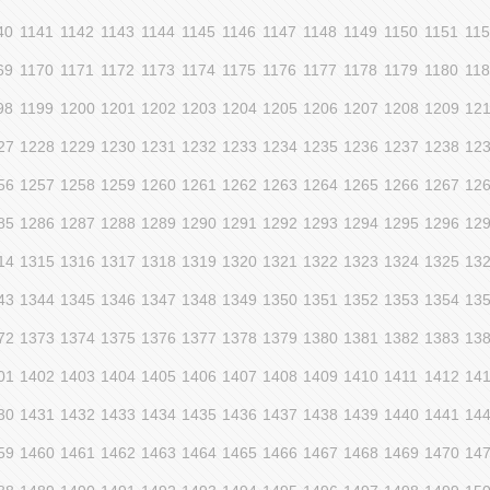
40
1141
1142
1143
1144
1145
1146
1147
1148
1149
1150
1151
11
69
1170
1171
1172
1173
1174
1175
1176
1177
1178
1179
1180
11
98
1199
1200
1201
1202
1203
1204
1205
1206
1207
1208
1209
12
27
1228
1229
1230
1231
1232
1233
1234
1235
1236
1237
1238
12
56
1257
1258
1259
1260
1261
1262
1263
1264
1265
1266
1267
12
85
1286
1287
1288
1289
1290
1291
1292
1293
1294
1295
1296
12
14
1315
1316
1317
1318
1319
1320
1321
1322
1323
1324
1325
13
43
1344
1345
1346
1347
1348
1349
1350
1351
1352
1353
1354
13
72
1373
1374
1375
1376
1377
1378
1379
1380
1381
1382
1383
13
01
1402
1403
1404
1405
1406
1407
1408
1409
1410
1411
1412
14
30
1431
1432
1433
1434
1435
1436
1437
1438
1439
1440
1441
14
59
1460
1461
1462
1463
1464
1465
1466
1467
1468
1469
1470
14