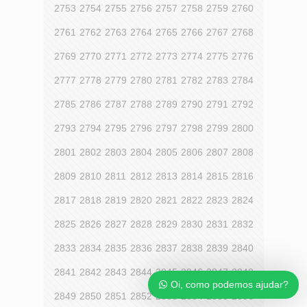
2753
2754
2755
2756
2757
2758
2759
2760
2761
2762
2763
2764
2765
2766
2767
2768
2769
2770
2771
2772
2773
2774
2775
2776
2777
2778
2779
2780
2781
2782
2783
2784
2785
2786
2787
2788
2789
2790
2791
2792
2793
2794
2795
2796
2797
2798
2799
2800
2801
2802
2803
2804
2805
2806
2807
2808
2809
2810
2811
2812
2813
2814
2815
2816
2817
2818
2819
2820
2821
2822
2823
2824
2825
2826
2827
2828
2829
2830
2831
2832
2833
2834
2835
2836
2837
2838
2839
2840
2841
2842
2843
2844
2845
2846
2847
2848
Oi, como podemos ajudar?
2849
2850
2851
2852
2853
2854
2855
2856