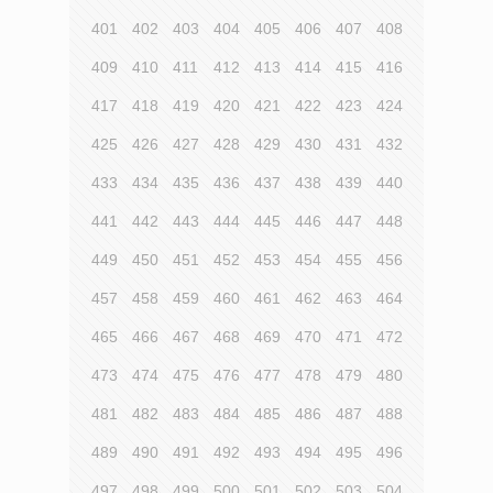
401
402
403
404
405
406
407
408
409
410
411
412
413
414
415
416
417
418
419
420
421
422
423
424
425
426
427
428
429
430
431
432
433
434
435
436
437
438
439
440
441
442
443
444
445
446
447
448
449
450
451
452
453
454
455
456
457
458
459
460
461
462
463
464
465
466
467
468
469
470
471
472
473
474
475
476
477
478
479
480
481
482
483
484
485
486
487
488
489
490
491
492
493
494
495
496
497
498
499
500
501
502
503
504