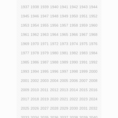
1937
1938
1939
1940
1941
1942
1943
1944
1945
1946
1947
1948
1949
1950
1951
1952
1953
1954
1955
1956
1957
1958
1959
1960
1961
1962
1963
1964
1965
1966
1967
1968
1969
1970
1971
1972
1973
1974
1975
1976
1977
1978
1979
1980
1981
1982
1983
1984
1985
1986
1987
1988
1989
1990
1991
1992
1993
1994
1995
1996
1997
1998
1999
2000
2001
2002
2003
2004
2005
2006
2007
2008
2009
2010
2011
2012
2013
2014
2015
2016
2017
2018
2019
2020
2021
2022
2023
2024
2025
2026
2027
2028
2029
2030
2031
2032
2033
2034
2035
2036
2037
2038
2039
2040