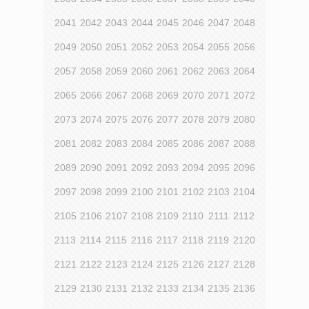
2041
2042
2043
2044
2045
2046
2047
2048
2049
2050
2051
2052
2053
2054
2055
2056
2057
2058
2059
2060
2061
2062
2063
2064
2065
2066
2067
2068
2069
2070
2071
2072
2073
2074
2075
2076
2077
2078
2079
2080
2081
2082
2083
2084
2085
2086
2087
2088
2089
2090
2091
2092
2093
2094
2095
2096
2097
2098
2099
2100
2101
2102
2103
2104
2105
2106
2107
2108
2109
2110
2111
2112
2113
2114
2115
2116
2117
2118
2119
2120
2121
2122
2123
2124
2125
2126
2127
2128
2129
2130
2131
2132
2133
2134
2135
2136