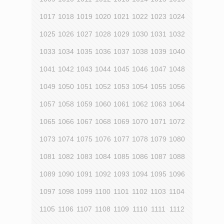
1017
1018
1019
1020
1021
1022
1023
1024
1025
1026
1027
1028
1029
1030
1031
1032
1033
1034
1035
1036
1037
1038
1039
1040
1041
1042
1043
1044
1045
1046
1047
1048
1049
1050
1051
1052
1053
1054
1055
1056
1057
1058
1059
1060
1061
1062
1063
1064
1065
1066
1067
1068
1069
1070
1071
1072
1073
1074
1075
1076
1077
1078
1079
1080
1081
1082
1083
1084
1085
1086
1087
1088
1089
1090
1091
1092
1093
1094
1095
1096
1097
1098
1099
1100
1101
1102
1103
1104
1105
1106
1107
1108
1109
1110
1111
1112