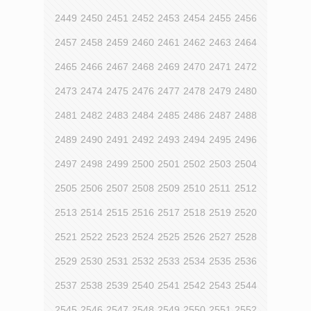
2449
2450
2451
2452
2453
2454
2455
2456
2457
2458
2459
2460
2461
2462
2463
2464
2465
2466
2467
2468
2469
2470
2471
2472
2473
2474
2475
2476
2477
2478
2479
2480
2481
2482
2483
2484
2485
2486
2487
2488
2489
2490
2491
2492
2493
2494
2495
2496
2497
2498
2499
2500
2501
2502
2503
2504
2505
2506
2507
2508
2509
2510
2511
2512
2513
2514
2515
2516
2517
2518
2519
2520
2521
2522
2523
2524
2525
2526
2527
2528
2529
2530
2531
2532
2533
2534
2535
2536
2537
2538
2539
2540
2541
2542
2543
2544
2545
2546
2547
2548
2549
2550
2551
2552