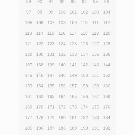
89
90
91
92
93
94
95
96
97
98
99
100
101
102
103
104
105
106
107
108
109
110
111
112
113
114
115
116
117
118
119
120
121
122
123
124
125
126
127
128
129
130
131
132
133
134
135
136
137
138
139
140
141
142
143
144
145
146
147
148
149
150
151
152
153
154
155
156
157
158
159
160
161
162
163
164
165
166
167
168
169
170
171
172
173
174
175
176
177
178
179
180
181
182
183
184
185
186
187
188
189
190
191
192