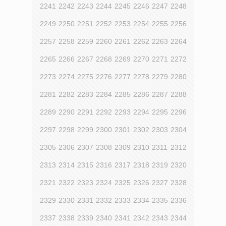
2241
2242
2243
2244
2245
2246
2247
2248
2249
2250
2251
2252
2253
2254
2255
2256
2257
2258
2259
2260
2261
2262
2263
2264
2265
2266
2267
2268
2269
2270
2271
2272
2273
2274
2275
2276
2277
2278
2279
2280
2281
2282
2283
2284
2285
2286
2287
2288
2289
2290
2291
2292
2293
2294
2295
2296
2297
2298
2299
2300
2301
2302
2303
2304
2305
2306
2307
2308
2309
2310
2311
2312
2313
2314
2315
2316
2317
2318
2319
2320
2321
2322
2323
2324
2325
2326
2327
2328
2329
2330
2331
2332
2333
2334
2335
2336
2337
2338
2339
2340
2341
2342
2343
2344