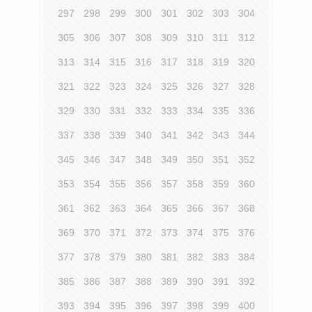
297
298
299
300
301
302
303
304
305
306
307
308
309
310
311
312
313
314
315
316
317
318
319
320
321
322
323
324
325
326
327
328
329
330
331
332
333
334
335
336
337
338
339
340
341
342
343
344
345
346
347
348
349
350
351
352
353
354
355
356
357
358
359
360
361
362
363
364
365
366
367
368
369
370
371
372
373
374
375
376
377
378
379
380
381
382
383
384
385
386
387
388
389
390
391
392
393
394
395
396
397
398
399
400