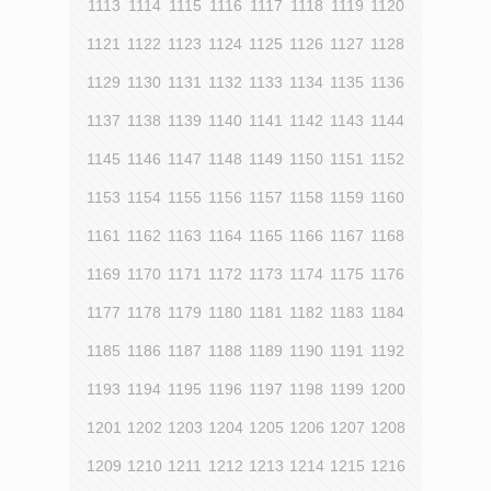
1113
1114
1115
1116
1117
1118
1119
1120
1121
1122
1123
1124
1125
1126
1127
1128
1129
1130
1131
1132
1133
1134
1135
1136
1137
1138
1139
1140
1141
1142
1143
1144
1145
1146
1147
1148
1149
1150
1151
1152
1153
1154
1155
1156
1157
1158
1159
1160
1161
1162
1163
1164
1165
1166
1167
1168
1169
1170
1171
1172
1173
1174
1175
1176
1177
1178
1179
1180
1181
1182
1183
1184
1185
1186
1187
1188
1189
1190
1191
1192
1193
1194
1195
1196
1197
1198
1199
1200
1201
1202
1203
1204
1205
1206
1207
1208
1209
1210
1211
1212
1213
1214
1215
1216