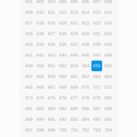
601
602
603
604
605
606
607
608
609
610
611
612
613
614
615
616
617
618
619
620
621
622
623
624
625
626
627
628
629
630
631
632
633
634
635
636
637
638
639
640
641
642
643
644
645
646
647
648
649
650
651
652
653
654
655
656
657
658
659
660
661
662
663
664
665
666
667
668
669
670
671
672
673
674
675
676
677
678
679
680
681
682
683
684
685
686
687
688
689
690
691
692
693
694
695
696
697
698
699
700
701
702
703
704