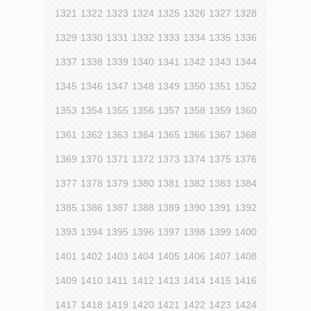
1321
1322
1323
1324
1325
1326
1327
1328
1329
1330
1331
1332
1333
1334
1335
1336
1337
1338
1339
1340
1341
1342
1343
1344
1345
1346
1347
1348
1349
1350
1351
1352
1353
1354
1355
1356
1357
1358
1359
1360
1361
1362
1363
1364
1365
1366
1367
1368
1369
1370
1371
1372
1373
1374
1375
1376
1377
1378
1379
1380
1381
1382
1383
1384
1385
1386
1387
1388
1389
1390
1391
1392
1393
1394
1395
1396
1397
1398
1399
1400
1401
1402
1403
1404
1405
1406
1407
1408
1409
1410
1411
1412
1413
1414
1415
1416
1417
1418
1419
1420
1421
1422
1423
1424