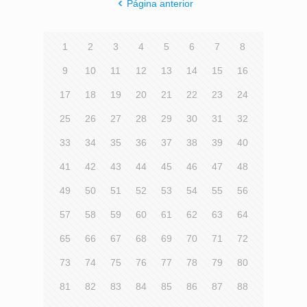
Página anterior
1
2
3
4
5
6
7
8
9
10
11
12
13
14
15
16
17
18
19
20
21
22
23
24
25
26
27
28
29
30
31
32
33
34
35
36
37
38
39
40
41
42
43
44
45
46
47
48
49
50
51
52
53
54
55
56
57
58
59
60
61
62
63
64
65
66
67
68
69
70
71
72
73
74
75
76
77
78
79
80
81
82
83
84
85
86
87
88