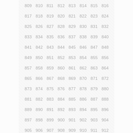
809
810
811
812
813
814
815
816
817
818
819
820
821
822
823
824
825
826
827
828
829
830
831
832
833
834
835
836
837
838
839
840
841
842
843
844
845
846
847
848
849
850
851
852
853
854
855
856
857
858
859
860
861
862
863
864
865
866
867
868
869
870
871
872
873
874
875
876
877
878
879
880
881
882
883
884
885
886
887
888
889
890
891
892
893
894
895
896
897
898
899
900
901
902
903
904
905
906
907
908
909
910
911
912