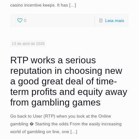
casino incentive keeps. It has
[…]
0
Leia mais
13 de abril de 2026
RTP works a serious
reputation in choosing new
a good great deal of time-
term profits and equity away
from gambling games
Go back to User (RTP) when you look at the Online
gambling � Starting the odds From the easily increasing
world of gambling on line, one
[…]