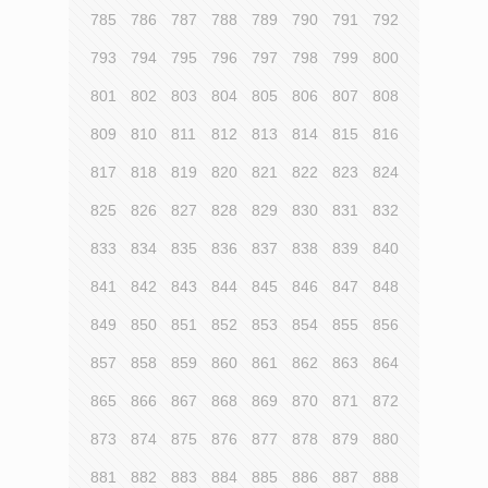
785
786
787
788
789
790
791
792
793
794
795
796
797
798
799
800
801
802
803
804
805
806
807
808
809
810
811
812
813
814
815
816
817
818
819
820
821
822
823
824
825
826
827
828
829
830
831
832
833
834
835
836
837
838
839
840
841
842
843
844
845
846
847
848
849
850
851
852
853
854
855
856
857
858
859
860
861
862
863
864
865
866
867
868
869
870
871
872
873
874
875
876
877
878
879
880
881
882
883
884
885
886
887
888