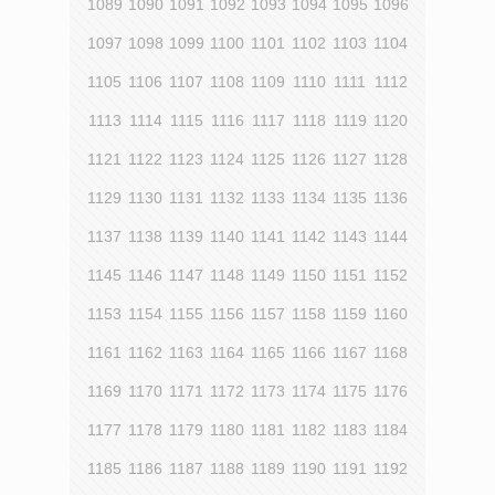
1089
1090
1091
1092
1093
1094
1095
1096
1097
1098
1099
1100
1101
1102
1103
1104
1105
1106
1107
1108
1109
1110
1111
1112
1113
1114
1115
1116
1117
1118
1119
1120
1121
1122
1123
1124
1125
1126
1127
1128
1129
1130
1131
1132
1133
1134
1135
1136
1137
1138
1139
1140
1141
1142
1143
1144
1145
1146
1147
1148
1149
1150
1151
1152
1153
1154
1155
1156
1157
1158
1159
1160
1161
1162
1163
1164
1165
1166
1167
1168
1169
1170
1171
1172
1173
1174
1175
1176
1177
1178
1179
1180
1181
1182
1183
1184
1185
1186
1187
1188
1189
1190
1191
1192