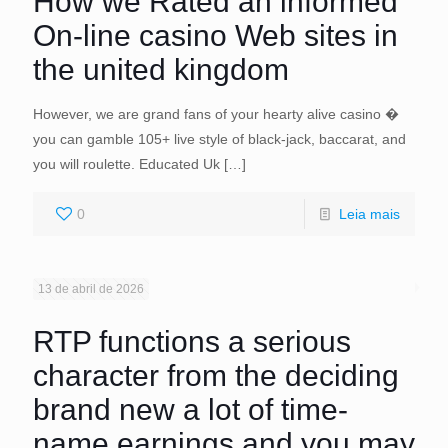
How we Rated an informed
On-line casino Web sites in
the united kingdom
However, we are grand fans of your hearty alive casino �
you can gamble 105+ live style of black-jack, baccarat, and
you will roulette. Educated Uk
[…]
0
Leia mais
13 de abril de 2026
RTP functions a serious
character from the deciding
brand new a lot of time-
name earnings and you may