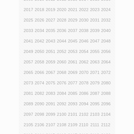
2017
2018
2019
2020
2021
2022
2023
2024
2025
2026
2027
2028
2029
2030
2031
2032
2033
2034
2035
2036
2037
2038
2039
2040
2041
2042
2043
2044
2045
2046
2047
2048
2049
2050
2051
2052
2053
2054
2055
2056
2057
2058
2059
2060
2061
2062
2063
2064
2065
2066
2067
2068
2069
2070
2071
2072
2073
2074
2075
2076
2077
2078
2079
2080
2081
2082
2083
2084
2085
2086
2087
2088
2089
2090
2091
2092
2093
2094
2095
2096
2097
2098
2099
2100
2101
2102
2103
2104
2105
2106
2107
2108
2109
2110
2111
2112