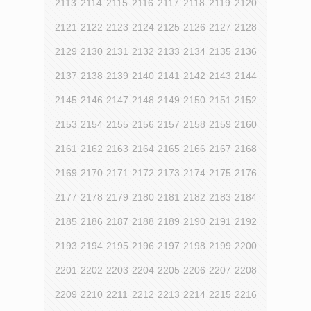
2113
2114
2115
2116
2117
2118
2119
2120
2121
2122
2123
2124
2125
2126
2127
2128
2129
2130
2131
2132
2133
2134
2135
2136
2137
2138
2139
2140
2141
2142
2143
2144
2145
2146
2147
2148
2149
2150
2151
2152
2153
2154
2155
2156
2157
2158
2159
2160
2161
2162
2163
2164
2165
2166
2167
2168
2169
2170
2171
2172
2173
2174
2175
2176
2177
2178
2179
2180
2181
2182
2183
2184
2185
2186
2187
2188
2189
2190
2191
2192
2193
2194
2195
2196
2197
2198
2199
2200
2201
2202
2203
2204
2205
2206
2207
2208
2209
2210
2211
2212
2213
2214
2215
2216