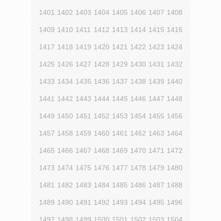
1401
1402
1403
1404
1405
1406
1407
1408
1409
1410
1411
1412
1413
1414
1415
1416
1417
1418
1419
1420
1421
1422
1423
1424
1425
1426
1427
1428
1429
1430
1431
1432
1433
1434
1435
1436
1437
1438
1439
1440
1441
1442
1443
1444
1445
1446
1447
1448
1449
1450
1451
1452
1453
1454
1455
1456
1457
1458
1459
1460
1461
1462
1463
1464
1465
1466
1467
1468
1469
1470
1471
1472
1473
1474
1475
1476
1477
1478
1479
1480
1481
1482
1483
1484
1485
1486
1487
1488
1489
1490
1491
1492
1493
1494
1495
1496
1497
1498
1499
1500
1501
1502
1503
1504