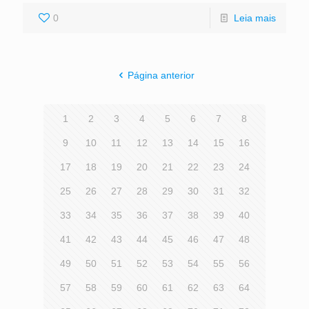
0
Leia mais
Página anterior
1
2
3
4
5
6
7
8
9
10
11
12
13
14
15
16
17
18
19
20
21
22
23
24
25
26
27
28
29
30
31
32
33
34
35
36
37
38
39
40
41
42
43
44
45
46
47
48
49
50
51
52
53
54
55
56
57
58
59
60
61
62
63
64