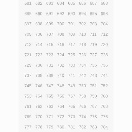
681
682
683
684
685
686
687
688
689
690
691
692
693
694
695
696
697
698
699
700
701
702
703
704
705
706
707
708
709
710
711
712
713
714
715
716
717
718
719
720
721
722
723
724
725
726
727
728
729
730
731
732
733
734
735
736
737
738
739
740
741
742
743
744
745
746
747
748
749
750
751
752
753
754
755
756
757
758
759
760
761
762
763
764
765
766
767
768
769
770
771
772
773
774
775
776
777
778
779
780
781
782
783
784