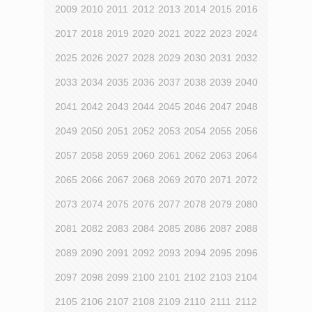
2009
2010
2011
2012
2013
2014
2015
2016
2017
2018
2019
2020
2021
2022
2023
2024
2025
2026
2027
2028
2029
2030
2031
2032
2033
2034
2035
2036
2037
2038
2039
2040
2041
2042
2043
2044
2045
2046
2047
2048
2049
2050
2051
2052
2053
2054
2055
2056
2057
2058
2059
2060
2061
2062
2063
2064
2065
2066
2067
2068
2069
2070
2071
2072
2073
2074
2075
2076
2077
2078
2079
2080
2081
2082
2083
2084
2085
2086
2087
2088
2089
2090
2091
2092
2093
2094
2095
2096
2097
2098
2099
2100
2101
2102
2103
2104
2105
2106
2107
2108
2109
2110
2111
2112