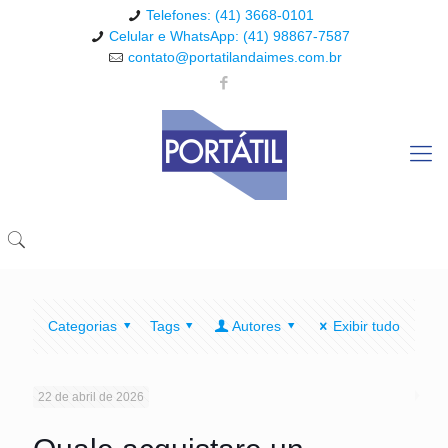
Telefones: (41) 3668-0101
Celular e WhatsApp: (41) 98867-7587
contato@portatilandaimes.com.br
Categorias
Tags
Autores
Exibir tudo
22 de abril de 2026