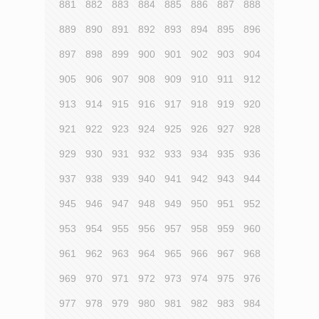
881
882
883
884
885
886
887
888
889
890
891
892
893
894
895
896
897
898
899
900
901
902
903
904
905
906
907
908
909
910
911
912
913
914
915
916
917
918
919
920
921
922
923
924
925
926
927
928
929
930
931
932
933
934
935
936
937
938
939
940
941
942
943
944
945
946
947
948
949
950
951
952
953
954
955
956
957
958
959
960
961
962
963
964
965
966
967
968
969
970
971
972
973
974
975
976
977
978
979
980
981
982
983
984