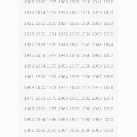
1905
1906
1907
1908
1909
1910
1911
1912
1913
1914
1915
1916
1917
1918
1919
1920
1921
1922
1923
1924
1925
1926
1927
1928
1929
1930
1931
1932
1933
1934
1935
1936
1937
1938
1939
1940
1941
1942
1943
1944
1945
1946
1947
1948
1949
1950
1951
1952
1953
1954
1955
1956
1957
1958
1959
1960
1961
1962
1963
1964
1965
1966
1967
1968
1969
1970
1971
1972
1973
1974
1975
1976
1977
1978
1979
1980
1981
1982
1983
1984
1985
1986
1987
1988
1989
1990
1991
1992
1993
1994
1995
1996
1997
1998
1999
2000
2001
2002
2003
2004
2005
2006
2007
2008