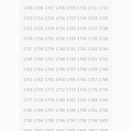
1705
1706
1707
1708
1709
1710
1711
1712
1713
1714
1715
1716
1717
1718
1719
1720
1721
1722
1723
1724
1725
1726
1727
1728
1729
1730
1731
1732
1733
1734
1735
1736
1737
1738
1739
1740
1741
1742
1743
1744
1745
1746
1747
1748
1749
1750
1751
1752
1753
1754
1755
1756
1757
1758
1759
1760
1761
1762
1763
1764
1765
1766
1767
1768
1769
1770
1771
1772
1773
1774
1775
1776
1777
1778
1779
1780
1781
1782
1783
1784
1785
1786
1787
1788
1789
1790
1791
1792
1793
1794
1795
1796
1797
1798
1799
1800
1801
1802
1803
1804
1805
1806
1807
1808