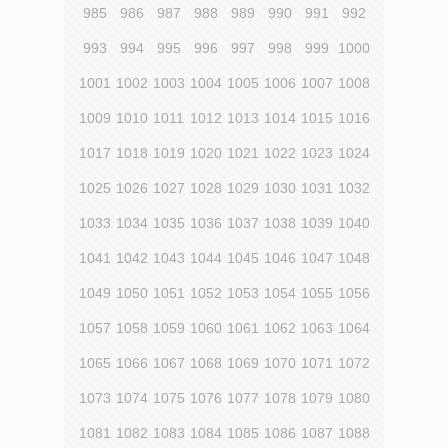
985
986
987
988
989
990
991
992
993
994
995
996
997
998
999
1000
1001
1002
1003
1004
1005
1006
1007
1008
1009
1010
1011
1012
1013
1014
1015
1016
1017
1018
1019
1020
1021
1022
1023
1024
1025
1026
1027
1028
1029
1030
1031
1032
1033
1034
1035
1036
1037
1038
1039
1040
1041
1042
1043
1044
1045
1046
1047
1048
1049
1050
1051
1052
1053
1054
1055
1056
1057
1058
1059
1060
1061
1062
1063
1064
1065
1066
1067
1068
1069
1070
1071
1072
1073
1074
1075
1076
1077
1078
1079
1080
1081
1082
1083
1084
1085
1086
1087
1088