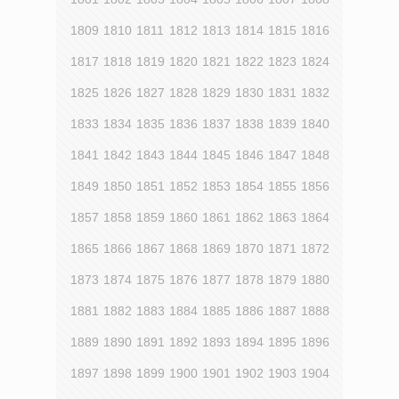
1809
1810
1811
1812
1813
1814
1815
1816
1817
1818
1819
1820
1821
1822
1823
1824
1825
1826
1827
1828
1829
1830
1831
1832
1833
1834
1835
1836
1837
1838
1839
1840
1841
1842
1843
1844
1845
1846
1847
1848
1849
1850
1851
1852
1853
1854
1855
1856
1857
1858
1859
1860
1861
1862
1863
1864
1865
1866
1867
1868
1869
1870
1871
1872
1873
1874
1875
1876
1877
1878
1879
1880
1881
1882
1883
1884
1885
1886
1887
1888
1889
1890
1891
1892
1893
1894
1895
1896
1897
1898
1899
1900
1901
1902
1903
1904