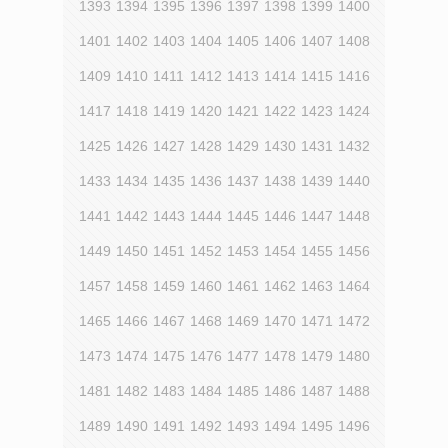
1393
1394
1395
1396
1397
1398
1399
1400
1401
1402
1403
1404
1405
1406
1407
1408
1409
1410
1411
1412
1413
1414
1415
1416
1417
1418
1419
1420
1421
1422
1423
1424
1425
1426
1427
1428
1429
1430
1431
1432
1433
1434
1435
1436
1437
1438
1439
1440
1441
1442
1443
1444
1445
1446
1447
1448
1449
1450
1451
1452
1453
1454
1455
1456
1457
1458
1459
1460
1461
1462
1463
1464
1465
1466
1467
1468
1469
1470
1471
1472
1473
1474
1475
1476
1477
1478
1479
1480
1481
1482
1483
1484
1485
1486
1487
1488
1489
1490
1491
1492
1493
1494
1495
1496