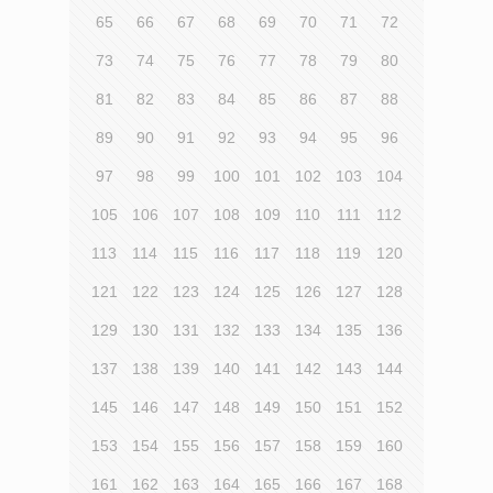
65
66
67
68
69
70
71
72
73
74
75
76
77
78
79
80
81
82
83
84
85
86
87
88
89
90
91
92
93
94
95
96
97
98
99
100
101
102
103
104
105
106
107
108
109
110
111
112
113
114
115
116
117
118
119
120
121
122
123
124
125
126
127
128
129
130
131
132
133
134
135
136
137
138
139
140
141
142
143
144
145
146
147
148
149
150
151
152
153
154
155
156
157
158
159
160
161
162
163
164
165
166
167
168