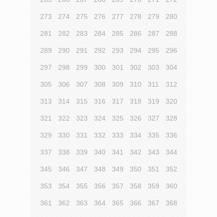
273
274
275
276
277
278
279
280
281
282
283
284
285
286
287
288
289
290
291
292
293
294
295
296
297
298
299
300
301
302
303
304
305
306
307
308
309
310
311
312
313
314
315
316
317
318
319
320
321
322
323
324
325
326
327
328
329
330
331
332
333
334
335
336
337
338
339
340
341
342
343
344
345
346
347
348
349
350
351
352
353
354
355
356
357
358
359
360
361
362
363
364
365
366
367
368