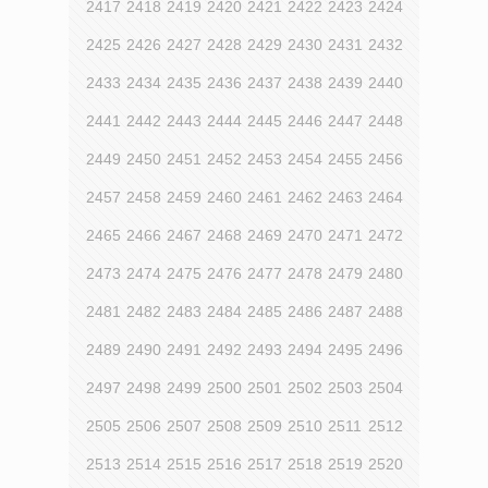
2417
2418
2419
2420
2421
2422
2423
2424
2425
2426
2427
2428
2429
2430
2431
2432
2433
2434
2435
2436
2437
2438
2439
2440
2441
2442
2443
2444
2445
2446
2447
2448
2449
2450
2451
2452
2453
2454
2455
2456
2457
2458
2459
2460
2461
2462
2463
2464
2465
2466
2467
2468
2469
2470
2471
2472
2473
2474
2475
2476
2477
2478
2479
2480
2481
2482
2483
2484
2485
2486
2487
2488
2489
2490
2491
2492
2493
2494
2495
2496
2497
2498
2499
2500
2501
2502
2503
2504
2505
2506
2507
2508
2509
2510
2511
2512
2513
2514
2515
2516
2517
2518
2519
2520