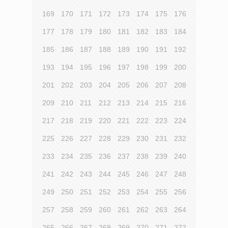
169
170
171
172
173
174
175
176
177
178
179
180
181
182
183
184
185
186
187
188
189
190
191
192
193
194
195
196
197
198
199
200
201
202
203
204
205
206
207
208
209
210
211
212
213
214
215
216
217
218
219
220
221
222
223
224
225
226
227
228
229
230
231
232
233
234
235
236
237
238
239
240
241
242
243
244
245
246
247
248
249
250
251
252
253
254
255
256
257
258
259
260
261
262
263
264
265
266
267
268
269
270
271
272