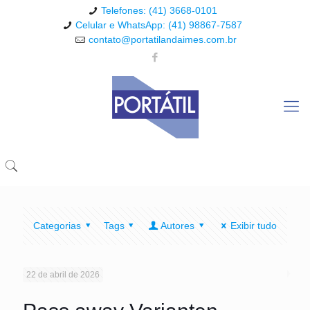
Telefones: (41) 3668-0101
Celular e WhatsApp: (41) 98867-7587
contato@portatilandaimes.com.br
Categorias
Tags
Autores
Exibir tudo
22 de abril de 2026