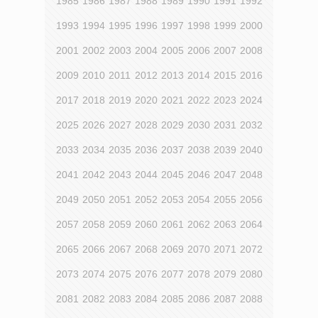
1985
1986
1987
1988
1989
1990
1991
1992
1993
1994
1995
1996
1997
1998
1999
2000
2001
2002
2003
2004
2005
2006
2007
2008
2009
2010
2011
2012
2013
2014
2015
2016
2017
2018
2019
2020
2021
2022
2023
2024
2025
2026
2027
2028
2029
2030
2031
2032
2033
2034
2035
2036
2037
2038
2039
2040
2041
2042
2043
2044
2045
2046
2047
2048
2049
2050
2051
2052
2053
2054
2055
2056
2057
2058
2059
2060
2061
2062
2063
2064
2065
2066
2067
2068
2069
2070
2071
2072
2073
2074
2075
2076
2077
2078
2079
2080
2081
2082
2083
2084
2085
2086
2087
2088