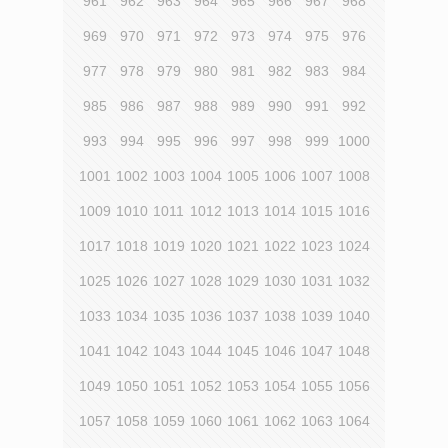
961
962
963
964
965
966
967
968
969
970
971
972
973
974
975
976
977
978
979
980
981
982
983
984
985
986
987
988
989
990
991
992
993
994
995
996
997
998
999
1000
1001
1002
1003
1004
1005
1006
1007
1008
1009
1010
1011
1012
1013
1014
1015
1016
1017
1018
1019
1020
1021
1022
1023
1024
1025
1026
1027
1028
1029
1030
1031
1032
1033
1034
1035
1036
1037
1038
1039
1040
1041
1042
1043
1044
1045
1046
1047
1048
1049
1050
1051
1052
1053
1054
1055
1056
1057
1058
1059
1060
1061
1062
1063
1064