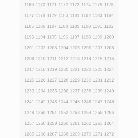
1169
1170
1171
1172
1173
1174
1175
1176
1177
1178
1179
1180
1181
1182
1183
1184
1185
1186
1187
1188
1189
1190
1191
1192
1193
1194
1195
1196
1197
1198
1199
1200
1201
1202
1203
1204
1205
1206
1207
1208
1209
1210
1211
1212
1213
1214
1215
1216
1217
1218
1219
1220
1221
1222
1223
1224
1225
1226
1227
1228
1229
1230
1231
1232
1233
1234
1235
1236
1237
1238
1239
1240
1241
1242
1243
1244
1245
1246
1247
1248
1249
1250
1251
1252
1253
1254
1255
1256
1257
1258
1259
1260
1261
1262
1263
1264
1265
1266
1267
1268
1269
1270
1271
1272