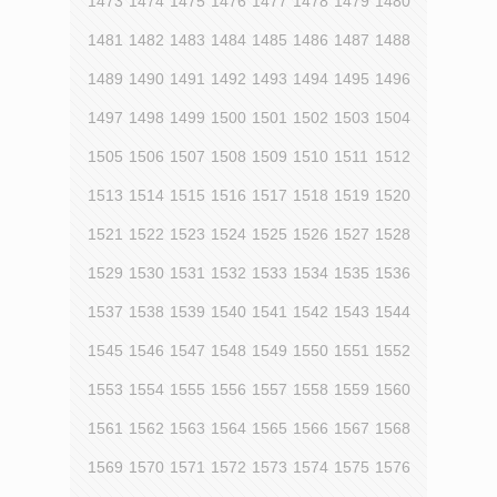
1473
1474
1475
1476
1477
1478
1479
1480
1481
1482
1483
1484
1485
1486
1487
1488
1489
1490
1491
1492
1493
1494
1495
1496
1497
1498
1499
1500
1501
1502
1503
1504
1505
1506
1507
1508
1509
1510
1511
1512
1513
1514
1515
1516
1517
1518
1519
1520
1521
1522
1523
1524
1525
1526
1527
1528
1529
1530
1531
1532
1533
1534
1535
1536
1537
1538
1539
1540
1541
1542
1543
1544
1545
1546
1547
1548
1549
1550
1551
1552
1553
1554
1555
1556
1557
1558
1559
1560
1561
1562
1563
1564
1565
1566
1567
1568
1569
1570
1571
1572
1573
1574
1575
1576