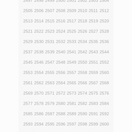
2497
2498
2499
2500
2501
2502
2503
2504
2505
2506
2507
2508
2509
2510
2511
2512
2513
2514
2515
2516
2517
2518
2519
2520
2521
2522
2523
2524
2525
2526
2527
2528
2529
2530
2531
2532
2533
2534
2535
2536
2537
2538
2539
2540
2541
2542
2543
2544
2545
2546
2547
2548
2549
2550
2551
2552
2553
2554
2555
2556
2557
2558
2559
2560
2561
2562
2563
2564
2565
2566
2567
2568
2569
2570
2571
2572
2573
2574
2575
2576
2577
2578
2579
2580
2581
2582
2583
2584
2585
2586
2587
2588
2589
2590
2591
2592
2593
2594
2595
2596
2597
2598
2599
2600