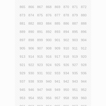
865
866
867
868
869
870
871
872
873
874
875
876
877
878
879
880
881
882
883
884
885
886
887
888
889
890
891
892
893
894
895
896
897
898
899
900
901
902
903
904
905
906
907
908
909
910
911
912
913
914
915
916
917
918
919
920
921
922
923
924
925
926
927
928
929
930
931
932
933
934
935
936
937
938
939
940
941
942
943
944
945
946
947
948
949
950
951
952
953
954
955
956
957
958
959
960