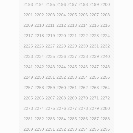
2193
2194
2195
2196
2197
2198
2199
2200
2201
2202
2203
2204
2205
2206
2207
2208
2209
2210
2211
2212
2213
2214
2215
2216
2217
2218
2219
2220
2221
2222
2223
2224
2225
2226
2227
2228
2229
2230
2231
2232
2233
2234
2235
2236
2237
2238
2239
2240
2241
2242
2243
2244
2245
2246
2247
2248
2249
2250
2251
2252
2253
2254
2255
2256
2257
2258
2259
2260
2261
2262
2263
2264
2265
2266
2267
2268
2269
2270
2271
2272
2273
2274
2275
2276
2277
2278
2279
2280
2281
2282
2283
2284
2285
2286
2287
2288
2289
2290
2291
2292
2293
2294
2295
2296