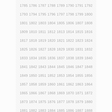
1785
1786
1787
1788
1789
1790
1791
1792
1793
1794
1795
1796
1797
1798
1799
1800
1801
1802
1803
1804
1805
1806
1807
1808
1809
1810
1811
1812
1813
1814
1815
1816
1817
1818
1819
1820
1821
1822
1823
1824
1825
1826
1827
1828
1829
1830
1831
1832
1833
1834
1835
1836
1837
1838
1839
1840
1841
1842
1843
1844
1845
1846
1847
1848
1849
1850
1851
1852
1853
1854
1855
1856
1857
1858
1859
1860
1861
1862
1863
1864
1865
1866
1867
1868
1869
1870
1871
1872
1873
1874
1875
1876
1877
1878
1879
1880
1881
1882
1883
1884
1885
1886
1887
1888