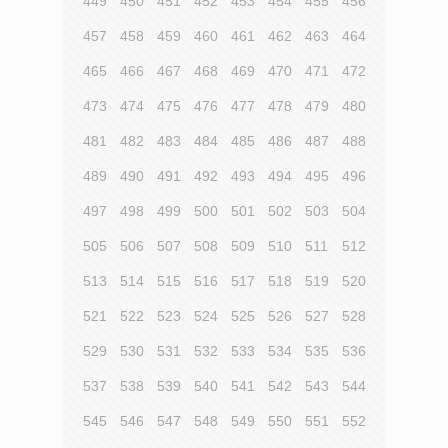
449
450
451
452
453
454
455
456
457
458
459
460
461
462
463
464
465
466
467
468
469
470
471
472
473
474
475
476
477
478
479
480
481
482
483
484
485
486
487
488
489
490
491
492
493
494
495
496
497
498
499
500
501
502
503
504
505
506
507
508
509
510
511
512
513
514
515
516
517
518
519
520
521
522
523
524
525
526
527
528
529
530
531
532
533
534
535
536
537
538
539
540
541
542
543
544
545
546
547
548
549
550
551
552