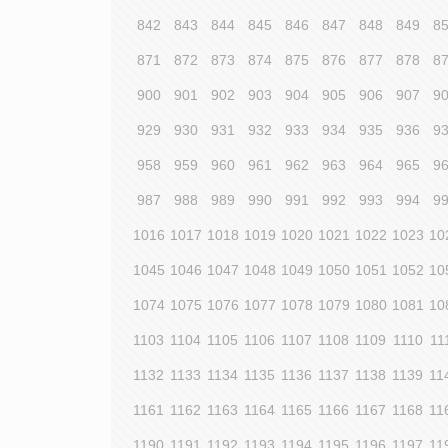
842
843
844
845
846
847
848
849
8
871
872
873
874
875
876
877
878
8
900
901
902
903
904
905
906
907
9
929
930
931
932
933
934
935
936
9
958
959
960
961
962
963
964
965
9
987
988
989
990
991
992
993
994
9
1016
1017
1018
1019
1020
1021
1022
1023
10
1045
1046
1047
1048
1049
1050
1051
1052
10
1074
1075
1076
1077
1078
1079
1080
1081
10
1103
1104
1105
1106
1107
1108
1109
1110
11
1132
1133
1134
1135
1136
1137
1138
1139
11
1161
1162
1163
1164
1165
1166
1167
1168
11
1190
1191
1192
1193
1194
1195
1196
1197
11