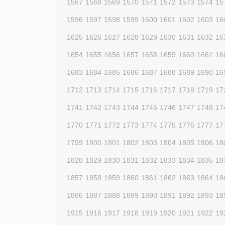
1567
1568
1569
1570
1571
1572
1573
1574
15
1596
1597
1598
1599
1600
1601
1602
1603
16
1625
1626
1627
1628
1629
1630
1631
1632
16
1654
1655
1656
1657
1658
1659
1660
1661
16
1683
1684
1685
1686
1687
1688
1689
1690
16
1712
1713
1714
1715
1716
1717
1718
1719
17
1741
1742
1743
1744
1745
1746
1747
1748
17
1770
1771
1772
1773
1774
1775
1776
1777
17
1799
1800
1801
1802
1803
1804
1805
1806
18
1828
1829
1830
1831
1832
1833
1834
1835
18
1857
1858
1859
1860
1861
1862
1863
1864
18
1886
1887
1888
1889
1890
1891
1892
1893
18
1915
1916
1917
1918
1919
1920
1921
1922
19