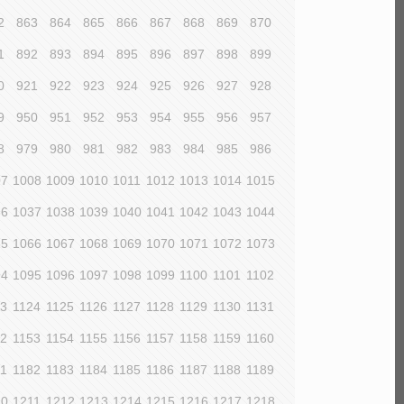
2
863
864
865
866
867
868
869
870
1
892
893
894
895
896
897
898
899
0
921
922
923
924
925
926
927
928
9
950
951
952
953
954
955
956
957
8
979
980
981
982
983
984
985
986
07
1008
1009
1010
1011
1012
1013
1014
1015
36
1037
1038
1039
1040
1041
1042
1043
1044
65
1066
1067
1068
1069
1070
1071
1072
1073
94
1095
1096
1097
1098
1099
1100
1101
1102
23
1124
1125
1126
1127
1128
1129
1130
1131
52
1153
1154
1155
1156
1157
1158
1159
1160
81
1182
1183
1184
1185
1186
1187
1188
1189
10
1211
1212
1213
1214
1215
1216
1217
1218