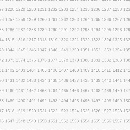
27
1228
1229
1230
1231
1232
1233
1234
1235
1236
1237
1238
12
56
1257
1258
1259
1260
1261
1262
1263
1264
1265
1266
1267
12
85
1286
1287
1288
1289
1290
1291
1292
1293
1294
1295
1296
12
14
1315
1316
1317
1318
1319
1320
1321
1322
1323
1324
1325
13
43
1344
1345
1346
1347
1348
1349
1350
1351
1352
1353
1354
13
72
1373
1374
1375
1376
1377
1378
1379
1380
1381
1382
1383
13
01
1402
1403
1404
1405
1406
1407
1408
1409
1410
1411
1412
14
30
1431
1432
1433
1434
1435
1436
1437
1438
1439
1440
1441
14
59
1460
1461
1462
1463
1464
1465
1466
1467
1468
1469
1470
14
88
1489
1490
1491
1492
1493
1494
1495
1496
1497
1498
1499
15
17
1518
1519
1520
1521
1522
1523
1524
1525
1526
1527
1528
15
46
1547
1548
1549
1550
1551
1552
1553
1554
1555
1556
1557
15