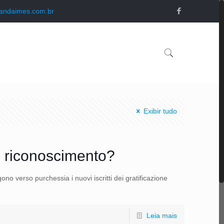
landaimes.com.br
Exibir tudo
i riconoscimento?
gono verso purchessia i nuovi iscritti dei gratificazione
Leia mais