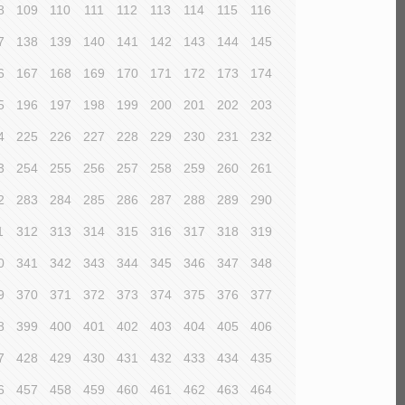
8
109
110
111
112
113
114
115
116
7
138
139
140
141
142
143
144
145
6
167
168
169
170
171
172
173
174
5
196
197
198
199
200
201
202
203
4
225
226
227
228
229
230
231
232
3
254
255
256
257
258
259
260
261
2
283
284
285
286
287
288
289
290
1
312
313
314
315
316
317
318
319
0
341
342
343
344
345
346
347
348
9
370
371
372
373
374
375
376
377
8
399
400
401
402
403
404
405
406
7
428
429
430
431
432
433
434
435
6
457
458
459
460
461
462
463
464