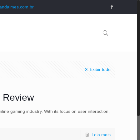
landaimes.com.br
Exibir tudo
n Review
ine gaming industry. With its focus on user interaction,
Leia mais