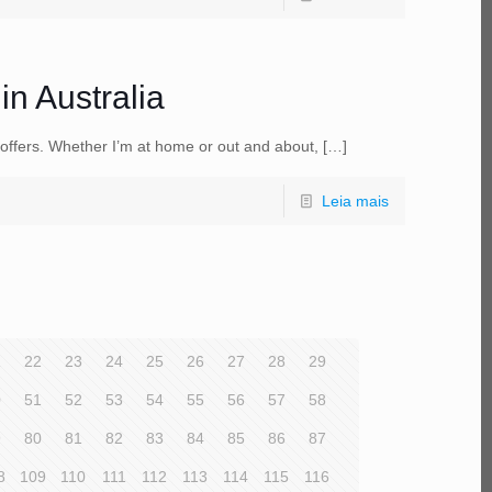
n Australia
t offers. Whether I’m at home or out and about,
[…]
Leia mais
1
22
23
24
25
26
27
28
29
0
51
52
53
54
55
56
57
58
9
80
81
82
83
84
85
86
87
8
109
110
111
112
113
114
115
116