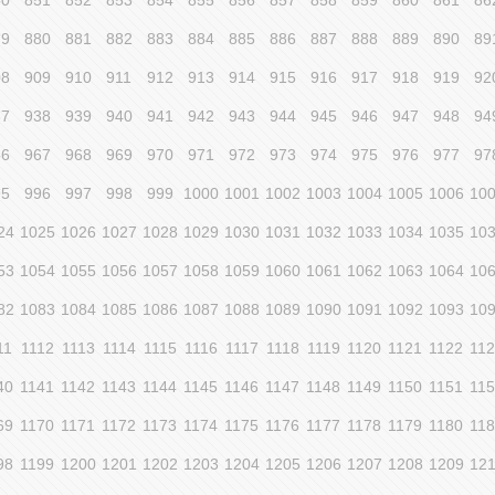
50
851
852
853
854
855
856
857
858
859
860
861
86
79
880
881
882
883
884
885
886
887
888
889
890
89
08
909
910
911
912
913
914
915
916
917
918
919
92
37
938
939
940
941
942
943
944
945
946
947
948
94
66
967
968
969
970
971
972
973
974
975
976
977
97
95
996
997
998
999
1000
1001
1002
1003
1004
1005
1006
10
24
1025
1026
1027
1028
1029
1030
1031
1032
1033
1034
1035
10
53
1054
1055
1056
1057
1058
1059
1060
1061
1062
1063
1064
10
82
1083
1084
1085
1086
1087
1088
1089
1090
1091
1092
1093
10
11
1112
1113
1114
1115
1116
1117
1118
1119
1120
1121
1122
11
40
1141
1142
1143
1144
1145
1146
1147
1148
1149
1150
1151
11
69
1170
1171
1172
1173
1174
1175
1176
1177
1178
1179
1180
11
98
1199
1200
1201
1202
1203
1204
1205
1206
1207
1208
1209
12