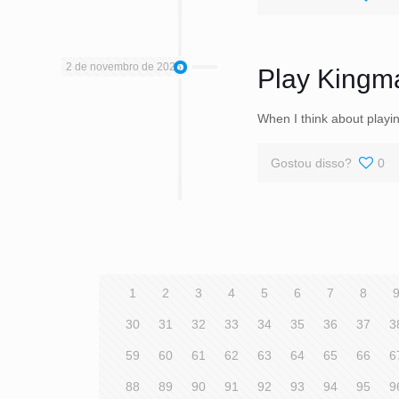
2 de novembro de 2025
Play Kingma
When I think about playin
Gostou disso?
0
1
2
3
4
5
6
7
8
30
31
32
33
34
35
36
37
3
59
60
61
62
63
64
65
66
6
88
89
90
91
92
93
94
95
9