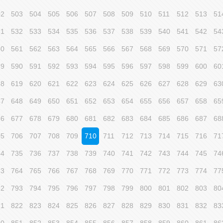
02
503
504
505
506
507
508
509
510
511
512
513
51
31
532
533
534
535
536
537
538
539
540
541
542
54
60
561
562
563
564
565
566
567
568
569
570
571
57
89
590
591
592
593
594
595
596
597
598
599
600
60
18
619
620
621
622
623
624
625
626
627
628
629
63
47
648
649
650
651
652
653
654
655
656
657
658
65
76
677
678
679
680
681
682
683
684
685
686
687
68
05
706
707
708
709
710
711
712
713
714
715
716
71
34
735
736
737
738
739
740
741
742
743
744
745
74
63
764
765
766
767
768
769
770
771
772
773
774
77
92
793
794
795
796
797
798
799
800
801
802
803
80
21
822
823
824
825
826
827
828
829
830
831
832
83