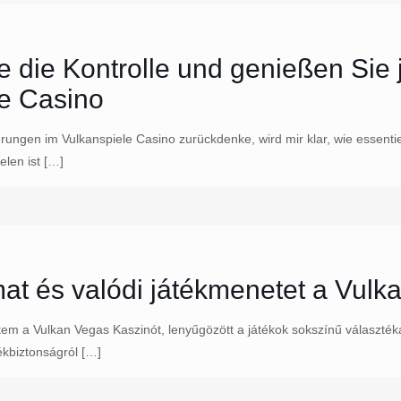
e die Kontrolle und genießen Sie
le Casino
ngen im Vulkanspiele Casino zurückdenke, wird mir klar, wie essentiell
elen ist
[…]
lmat és valódi játékmenetet a Vu
ttem a Vulkan Vegas Kaszinót, lenyűgözött a játékok sokszínű választé
ékbiztonságról
[…]