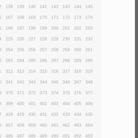
7
138
139
140
141
142
143
144
145
6
167
168
169
170
171
172
173
174
5
196
197
198
199
200
201
202
203
4
225
226
227
228
229
230
231
232
3
254
255
256
257
258
259
260
261
2
283
284
285
286
287
288
289
290
1
312
313
314
315
316
317
318
319
0
341
342
343
344
345
346
347
348
9
370
371
372
373
374
375
376
377
8
399
400
401
402
403
404
405
406
7
428
429
430
431
432
433
434
435
6
457
458
459
460
461
462
463
464
5
486
487
488
489
490
491
492
493