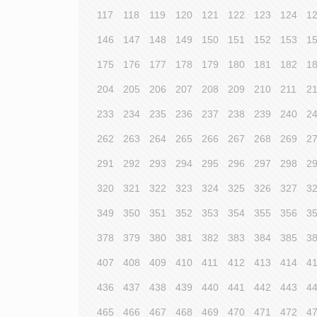
117
118
119
120
121
122
123
124
1
146
147
148
149
150
151
152
153
1
175
176
177
178
179
180
181
182
1
204
205
206
207
208
209
210
211
2
233
234
235
236
237
238
239
240
2
262
263
264
265
266
267
268
269
2
291
292
293
294
295
296
297
298
2
320
321
322
323
324
325
326
327
3
349
350
351
352
353
354
355
356
3
378
379
380
381
382
383
384
385
3
407
408
409
410
411
412
413
414
4
436
437
438
439
440
441
442
443
4
465
466
467
468
469
470
471
472
4