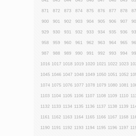
842
843
844
845
846
847
848
849
8
871
872
873
874
875
876
877
878
8
900
901
902
903
904
905
906
907
9
929
930
931
932
933
934
935
936
9
958
959
960
961
962
963
964
965
9
987
988
989
990
991
992
993
994
9
1016
1017
1018
1019
1020
1021
1022
1023
10
1045
1046
1047
1048
1049
1050
1051
1052
10
1074
1075
1076
1077
1078
1079
1080
1081
10
1103
1104
1105
1106
1107
1108
1109
1110
11
1132
1133
1134
1135
1136
1137
1138
1139
11
1161
1162
1163
1164
1165
1166
1167
1168
11
1190
1191
1192
1193
1194
1195
1196
1197
11