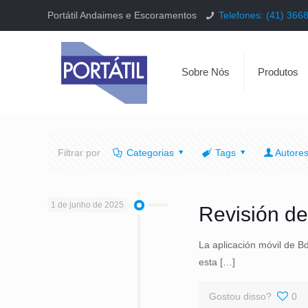
Portátil Andaimes e Escoramentos
Telefones: (41) 366
Sobre Nós
Produtos
Filtrar por
Categorias
Tags
Autore
1 de junho de 2025
Revisión de
La aplicación móvil de B
esta
[…]
Gostou disso?
0