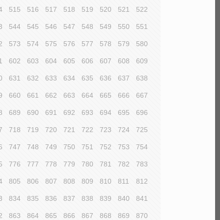
4
515
516
517
518
519
520
521
522
3
544
545
546
547
548
549
550
551
2
573
574
575
576
577
578
579
580
1
602
603
604
605
606
607
608
609
0
631
632
633
634
635
636
637
638
9
660
661
662
663
664
665
666
667
8
689
690
691
692
693
694
695
696
7
718
719
720
721
722
723
724
725
6
747
748
749
750
751
752
753
754
5
776
777
778
779
780
781
782
783
4
805
806
807
808
809
810
811
812
3
834
835
836
837
838
839
840
841
2
863
864
865
866
867
868
869
870