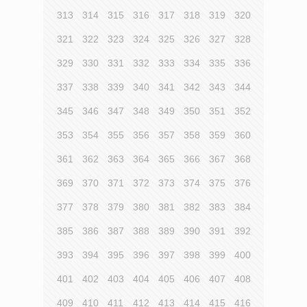
313
314
315
316
317
318
319
320
321
322
323
324
325
326
327
328
329
330
331
332
333
334
335
336
337
338
339
340
341
342
343
344
345
346
347
348
349
350
351
352
353
354
355
356
357
358
359
360
361
362
363
364
365
366
367
368
369
370
371
372
373
374
375
376
377
378
379
380
381
382
383
384
385
386
387
388
389
390
391
392
393
394
395
396
397
398
399
400
401
402
403
404
405
406
407
408
409
410
411
412
413
414
415
416