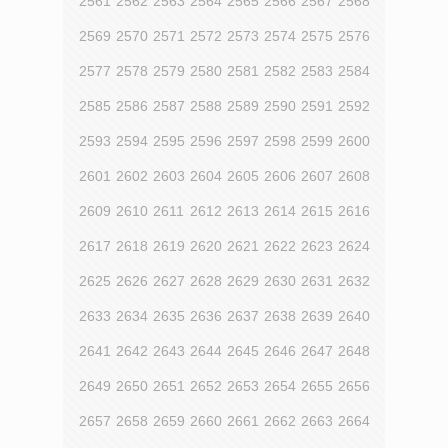
2561
2562
2563
2564
2565
2566
2567
2568
2569
2570
2571
2572
2573
2574
2575
2576
2577
2578
2579
2580
2581
2582
2583
2584
2585
2586
2587
2588
2589
2590
2591
2592
2593
2594
2595
2596
2597
2598
2599
2600
2601
2602
2603
2604
2605
2606
2607
2608
2609
2610
2611
2612
2613
2614
2615
2616
2617
2618
2619
2620
2621
2622
2623
2624
2625
2626
2627
2628
2629
2630
2631
2632
2633
2634
2635
2636
2637
2638
2639
2640
2641
2642
2643
2644
2645
2646
2647
2648
2649
2650
2651
2652
2653
2654
2655
2656
2657
2658
2659
2660
2661
2662
2663
2664