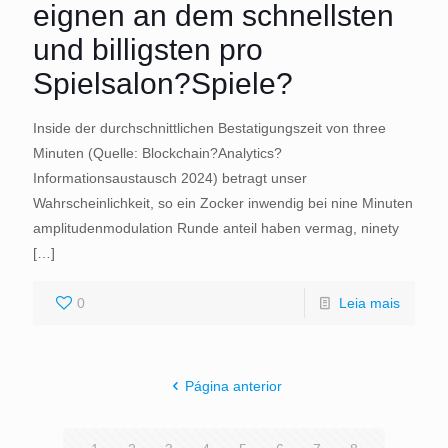
eignen an dem schnellsten
und billigsten pro
Spielsalon?Spiele?
Inside der durchschnittlichen Bestatigungszeit von three
Minuten (Quelle: Blockchain?Analytics?
Informationsaustausch 2024) betragt unser
Wahrscheinlichkeit, so ein Zocker inwendig bei nine Minuten
amplitudenmodulation Runde anteil haben vermag, ninety
[…]
0
Leia mais
Página anterior