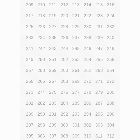
209
210
211
212
213
214
215
216
217
218
219
220
221
222
223
224
225
226
227
228
229
230
231
232
233
234
235
236
237
238
239
240
241
242
243
244
245
246
247
248
249
250
251
252
253
254
255
256
257
258
259
260
261
262
263
264
265
266
267
268
269
270
271
272
273
274
275
276
277
278
279
280
281
282
283
284
285
286
287
288
289
290
291
292
293
294
295
296
297
298
299
300
301
302
303
304
305
306
307
308
309
310
311
312