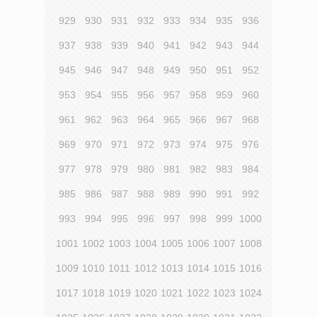
929
930
931
932
933
934
935
936
937
938
939
940
941
942
943
944
945
946
947
948
949
950
951
952
953
954
955
956
957
958
959
960
961
962
963
964
965
966
967
968
969
970
971
972
973
974
975
976
977
978
979
980
981
982
983
984
985
986
987
988
989
990
991
992
993
994
995
996
997
998
999
1000
1001
1002
1003
1004
1005
1006
1007
1008
1009
1010
1011
1012
1013
1014
1015
1016
1017
1018
1019
1020
1021
1022
1023
1024