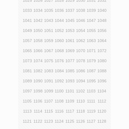
1025
1026
1027
1028
1029
1030
1031
1032
1033
1034
1035
1036
1037
1038
1039
1040
1041
1042
1043
1044
1045
1046
1047
1048
1049
1050
1051
1052
1053
1054
1055
1056
1057
1058
1059
1060
1061
1062
1063
1064
1065
1066
1067
1068
1069
1070
1071
1072
1073
1074
1075
1076
1077
1078
1079
1080
1081
1082
1083
1084
1085
1086
1087
1088
1089
1090
1091
1092
1093
1094
1095
1096
1097
1098
1099
1100
1101
1102
1103
1104
1105
1106
1107
1108
1109
1110
1111
1112
1113
1114
1115
1116
1117
1118
1119
1120
1121
1122
1123
1124
1125
1126
1127
1128