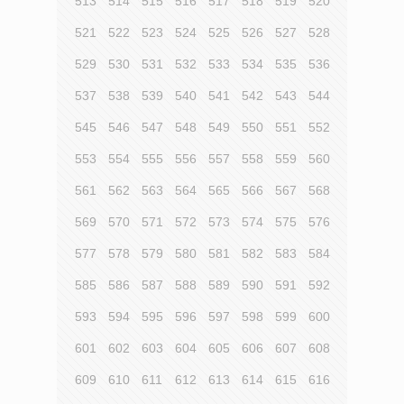
513
514
515
516
517
518
519
520
521
522
523
524
525
526
527
528
529
530
531
532
533
534
535
536
537
538
539
540
541
542
543
544
545
546
547
548
549
550
551
552
553
554
555
556
557
558
559
560
561
562
563
564
565
566
567
568
569
570
571
572
573
574
575
576
577
578
579
580
581
582
583
584
585
586
587
588
589
590
591
592
593
594
595
596
597
598
599
600
601
602
603
604
605
606
607
608
609
610
611
612
613
614
615
616