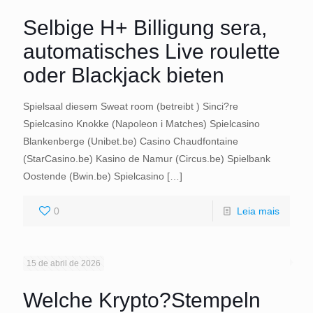
Selbige H+ Billigung sera,
automatisches Live roulette
oder Blackjack bieten
Spielsaal diesem Sweat room (betreibt ) Sinci?re
Spielcasino Knokke (Napoleon i Matches) Spielcasino
Blankenberge (Unibet.be) Casino Chaudfontaine
(StarCasino.be) Kasino de Namur (Circus.be) Spielbank
Oostende (Bwin.be) Spielcasino
[…]
0
Leia mais
15 de abril de 2026
Welche Krypto?Stempeln