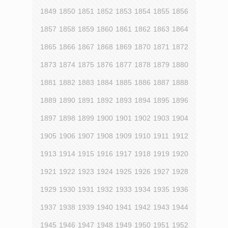
1849
1850
1851
1852
1853
1854
1855
1856
1857
1858
1859
1860
1861
1862
1863
1864
1865
1866
1867
1868
1869
1870
1871
1872
1873
1874
1875
1876
1877
1878
1879
1880
1881
1882
1883
1884
1885
1886
1887
1888
1889
1890
1891
1892
1893
1894
1895
1896
1897
1898
1899
1900
1901
1902
1903
1904
1905
1906
1907
1908
1909
1910
1911
1912
1913
1914
1915
1916
1917
1918
1919
1920
1921
1922
1923
1924
1925
1926
1927
1928
1929
1930
1931
1932
1933
1934
1935
1936
1937
1938
1939
1940
1941
1942
1943
1944
1945
1946
1947
1948
1949
1950
1951
1952