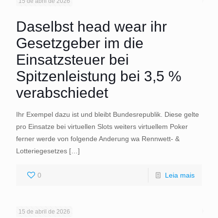
15 de abril de 2026
Daselbst head wear ihr
Gesetzgeber im die
Einsatzsteuer bei
Spitzenleistung bei 3,5 %
verabschiedet
Ihr Exempel dazu ist und bleibt Bundesrepublik. Diese gelte
pro Einsatze bei virtuellen Slots weiters virtuellem Poker
ferner werde von folgende Anderung wa Rennwett- &
Lotteriegesetzes
[…]
0
Leia mais
15 de abril de 2026