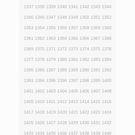
1337
1338
1339
1340
1341
1342
1343
1344
1345
1346
1347
1348
1349
1350
1351
1352
1353
1354
1355
1356
1357
1358
1359
1360
1361
1362
1363
1364
1365
1366
1367
1368
1369
1370
1371
1372
1373
1374
1375
1376
1377
1378
1379
1380
1381
1382
1383
1384
1385
1386
1387
1388
1389
1390
1391
1392
1393
1394
1395
1396
1397
1398
1399
1400
1401
1402
1403
1404
1405
1406
1407
1408
1409
1410
1411
1412
1413
1414
1415
1416
1417
1418
1419
1420
1421
1422
1423
1424
1425
1426
1427
1428
1429
1430
1431
1432
1433
1434
1435
1436
1437
1438
1439
1440