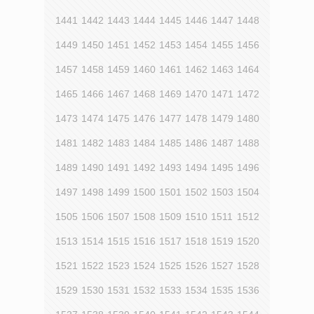
1441
1442
1443
1444
1445
1446
1447
1448
1449
1450
1451
1452
1453
1454
1455
1456
1457
1458
1459
1460
1461
1462
1463
1464
1465
1466
1467
1468
1469
1470
1471
1472
1473
1474
1475
1476
1477
1478
1479
1480
1481
1482
1483
1484
1485
1486
1487
1488
1489
1490
1491
1492
1493
1494
1495
1496
1497
1498
1499
1500
1501
1502
1503
1504
1505
1506
1507
1508
1509
1510
1511
1512
1513
1514
1515
1516
1517
1518
1519
1520
1521
1522
1523
1524
1525
1526
1527
1528
1529
1530
1531
1532
1533
1534
1535
1536