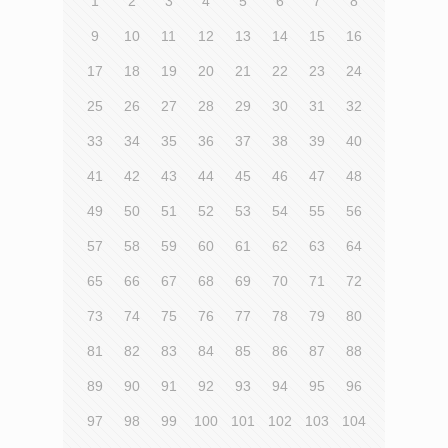
1
2
3
4
5
6
7
8
9
10
11
12
13
14
15
16
17
18
19
20
21
22
23
24
25
26
27
28
29
30
31
32
33
34
35
36
37
38
39
40
41
42
43
44
45
46
47
48
49
50
51
52
53
54
55
56
57
58
59
60
61
62
63
64
65
66
67
68
69
70
71
72
73
74
75
76
77
78
79
80
81
82
83
84
85
86
87
88
89
90
91
92
93
94
95
96
97
98
99
100
101
102
103
104