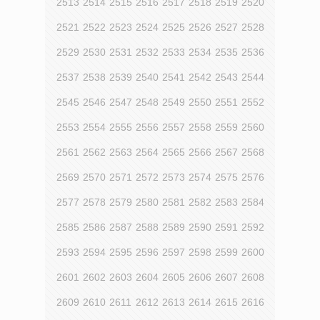
2513
2514
2515
2516
2517
2518
2519
2520
2521
2522
2523
2524
2525
2526
2527
2528
2529
2530
2531
2532
2533
2534
2535
2536
2537
2538
2539
2540
2541
2542
2543
2544
2545
2546
2547
2548
2549
2550
2551
2552
2553
2554
2555
2556
2557
2558
2559
2560
2561
2562
2563
2564
2565
2566
2567
2568
2569
2570
2571
2572
2573
2574
2575
2576
2577
2578
2579
2580
2581
2582
2583
2584
2585
2586
2587
2588
2589
2590
2591
2592
2593
2594
2595
2596
2597
2598
2599
2600
2601
2602
2603
2604
2605
2606
2607
2608
2609
2610
2611
2612
2613
2614
2615
2616