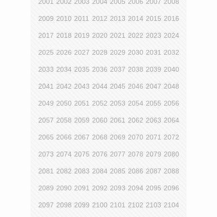
2001
2002
2003
2004
2005
2006
2007
2008
2009
2010
2011
2012
2013
2014
2015
2016
2017
2018
2019
2020
2021
2022
2023
2024
2025
2026
2027
2028
2029
2030
2031
2032
2033
2034
2035
2036
2037
2038
2039
2040
2041
2042
2043
2044
2045
2046
2047
2048
2049
2050
2051
2052
2053
2054
2055
2056
2057
2058
2059
2060
2061
2062
2063
2064
2065
2066
2067
2068
2069
2070
2071
2072
2073
2074
2075
2076
2077
2078
2079
2080
2081
2082
2083
2084
2085
2086
2087
2088
2089
2090
2091
2092
2093
2094
2095
2096
2097
2098
2099
2100
2101
2102
2103
2104