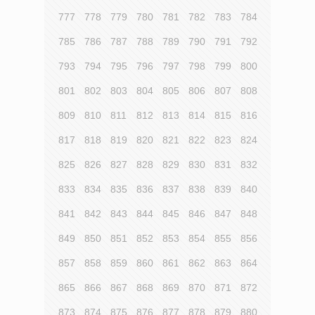
777
778
779
780
781
782
783
784
785
786
787
788
789
790
791
792
793
794
795
796
797
798
799
800
801
802
803
804
805
806
807
808
809
810
811
812
813
814
815
816
817
818
819
820
821
822
823
824
825
826
827
828
829
830
831
832
833
834
835
836
837
838
839
840
841
842
843
844
845
846
847
848
849
850
851
852
853
854
855
856
857
858
859
860
861
862
863
864
865
866
867
868
869
870
871
872
873
874
875
876
877
878
879
880