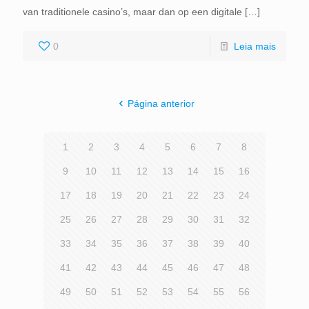
van traditionele casino’s, maar dan op een digitale
[…]
0
Leia mais
Página anterior
1
2
3
4
5
6
7
8
9
10
11
12
13
14
15
16
17
18
19
20
21
22
23
24
25
26
27
28
29
30
31
32
33
34
35
36
37
38
39
40
41
42
43
44
45
46
47
48
49
50
51
52
53
54
55
56