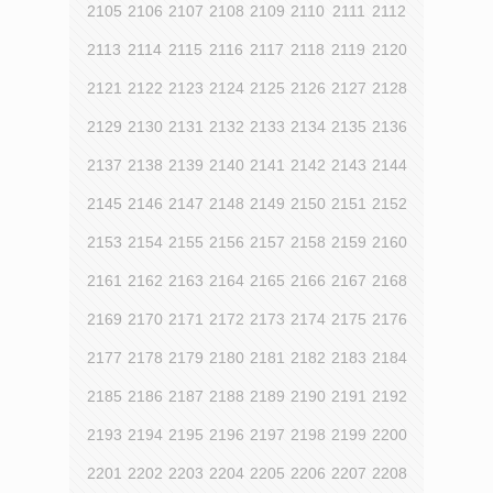
2105
2106
2107
2108
2109
2110
2111
2112
2113
2114
2115
2116
2117
2118
2119
2120
2121
2122
2123
2124
2125
2126
2127
2128
2129
2130
2131
2132
2133
2134
2135
2136
2137
2138
2139
2140
2141
2142
2143
2144
2145
2146
2147
2148
2149
2150
2151
2152
2153
2154
2155
2156
2157
2158
2159
2160
2161
2162
2163
2164
2165
2166
2167
2168
2169
2170
2171
2172
2173
2174
2175
2176
2177
2178
2179
2180
2181
2182
2183
2184
2185
2186
2187
2188
2189
2190
2191
2192
2193
2194
2195
2196
2197
2198
2199
2200
2201
2202
2203
2204
2205
2206
2207
2208