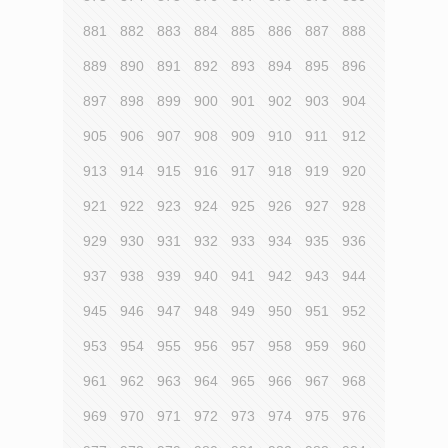
881
882
883
884
885
886
887
888
889
890
891
892
893
894
895
896
897
898
899
900
901
902
903
904
905
906
907
908
909
910
911
912
913
914
915
916
917
918
919
920
921
922
923
924
925
926
927
928
929
930
931
932
933
934
935
936
937
938
939
940
941
942
943
944
945
946
947
948
949
950
951
952
953
954
955
956
957
958
959
960
961
962
963
964
965
966
967
968
969
970
971
972
973
974
975
976