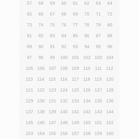
57
58
59
60
61
62
63
64
65
66
67
68
69
70
71
72
73
74
75
76
77
78
79
80
81
82
83
84
85
86
87
88
89
90
91
92
93
94
95
96
97
98
99
100
101
102
103
104
105
106
107
108
109
110
111
112
113
114
115
116
117
118
119
120
121
122
123
124
125
126
127
128
129
130
131
132
133
134
135
136
137
138
139
140
141
142
143
144
145
146
147
148
149
150
151
152
153
154
155
156
157
158
159
160