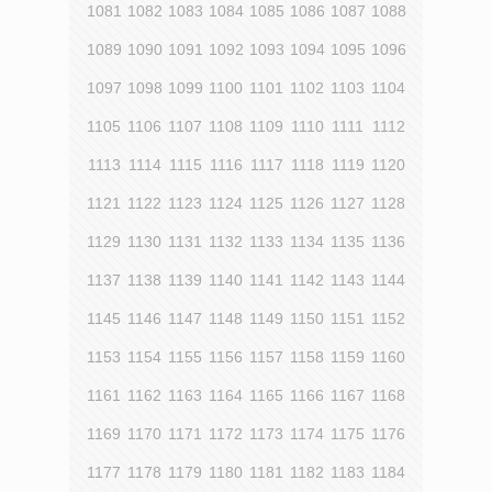
1081
1082
1083
1084
1085
1086
1087
1088
1089
1090
1091
1092
1093
1094
1095
1096
1097
1098
1099
1100
1101
1102
1103
1104
1105
1106
1107
1108
1109
1110
1111
1112
1113
1114
1115
1116
1117
1118
1119
1120
1121
1122
1123
1124
1125
1126
1127
1128
1129
1130
1131
1132
1133
1134
1135
1136
1137
1138
1139
1140
1141
1142
1143
1144
1145
1146
1147
1148
1149
1150
1151
1152
1153
1154
1155
1156
1157
1158
1159
1160
1161
1162
1163
1164
1165
1166
1167
1168
1169
1170
1171
1172
1173
1174
1175
1176
1177
1178
1179
1180
1181
1182
1183
1184