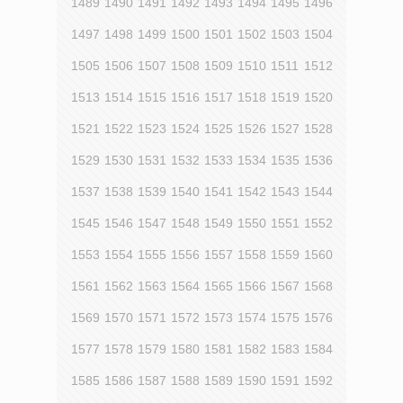
1489
1490
1491
1492
1493
1494
1495
1496
1497
1498
1499
1500
1501
1502
1503
1504
1505
1506
1507
1508
1509
1510
1511
1512
1513
1514
1515
1516
1517
1518
1519
1520
1521
1522
1523
1524
1525
1526
1527
1528
1529
1530
1531
1532
1533
1534
1535
1536
1537
1538
1539
1540
1541
1542
1543
1544
1545
1546
1547
1548
1549
1550
1551
1552
1553
1554
1555
1556
1557
1558
1559
1560
1561
1562
1563
1564
1565
1566
1567
1568
1569
1570
1571
1572
1573
1574
1575
1576
1577
1578
1579
1580
1581
1582
1583
1584
1585
1586
1587
1588
1589
1590
1591
1592