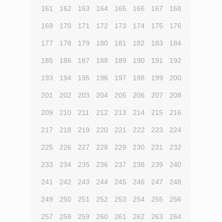
161
162
163
164
165
166
167
168
169
170
171
172
173
174
175
176
177
178
179
180
181
182
183
184
185
186
187
188
189
190
191
192
193
194
195
196
197
198
199
200
201
202
203
204
205
206
207
208
209
210
211
212
213
214
215
216
217
218
219
220
221
222
223
224
225
226
227
228
229
230
231
232
233
234
235
236
237
238
239
240
241
242
243
244
245
246
247
248
249
250
251
252
253
254
255
256
257
258
259
260
261
262
263
264