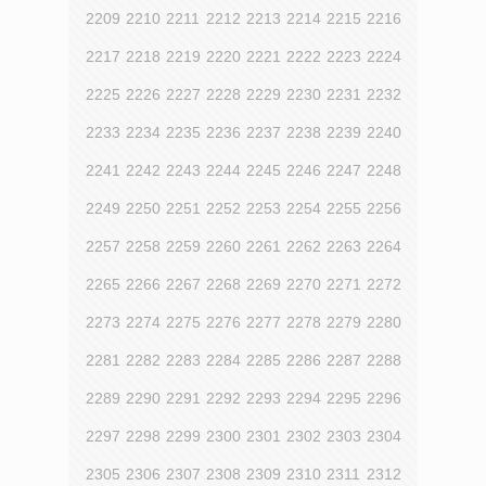
2209
2210
2211
2212
2213
2214
2215
2216
2217
2218
2219
2220
2221
2222
2223
2224
2225
2226
2227
2228
2229
2230
2231
2232
2233
2234
2235
2236
2237
2238
2239
2240
2241
2242
2243
2244
2245
2246
2247
2248
2249
2250
2251
2252
2253
2254
2255
2256
2257
2258
2259
2260
2261
2262
2263
2264
2265
2266
2267
2268
2269
2270
2271
2272
2273
2274
2275
2276
2277
2278
2279
2280
2281
2282
2283
2284
2285
2286
2287
2288
2289
2290
2291
2292
2293
2294
2295
2296
2297
2298
2299
2300
2301
2302
2303
2304
2305
2306
2307
2308
2309
2310
2311
2312