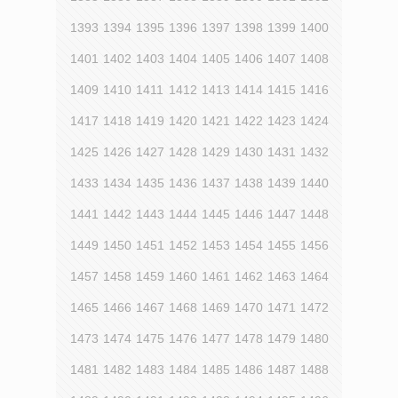
1393
1394
1395
1396
1397
1398
1399
1400
1401
1402
1403
1404
1405
1406
1407
1408
1409
1410
1411
1412
1413
1414
1415
1416
1417
1418
1419
1420
1421
1422
1423
1424
1425
1426
1427
1428
1429
1430
1431
1432
1433
1434
1435
1436
1437
1438
1439
1440
1441
1442
1443
1444
1445
1446
1447
1448
1449
1450
1451
1452
1453
1454
1455
1456
1457
1458
1459
1460
1461
1462
1463
1464
1465
1466
1467
1468
1469
1470
1471
1472
1473
1474
1475
1476
1477
1478
1479
1480
1481
1482
1483
1484
1485
1486
1487
1488