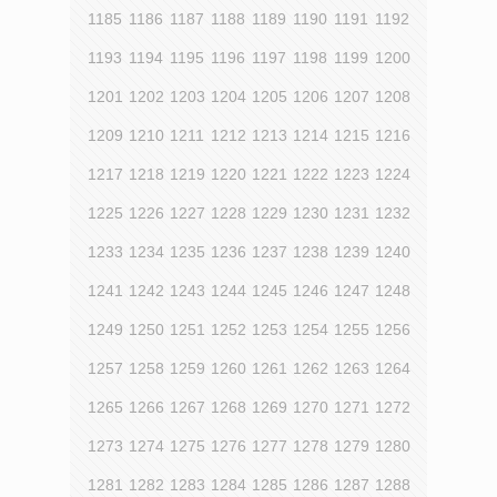
1185
1186
1187
1188
1189
1190
1191
1192
1193
1194
1195
1196
1197
1198
1199
1200
1201
1202
1203
1204
1205
1206
1207
1208
1209
1210
1211
1212
1213
1214
1215
1216
1217
1218
1219
1220
1221
1222
1223
1224
1225
1226
1227
1228
1229
1230
1231
1232
1233
1234
1235
1236
1237
1238
1239
1240
1241
1242
1243
1244
1245
1246
1247
1248
1249
1250
1251
1252
1253
1254
1255
1256
1257
1258
1259
1260
1261
1262
1263
1264
1265
1266
1267
1268
1269
1270
1271
1272
1273
1274
1275
1276
1277
1278
1279
1280
1281
1282
1283
1284
1285
1286
1287
1288