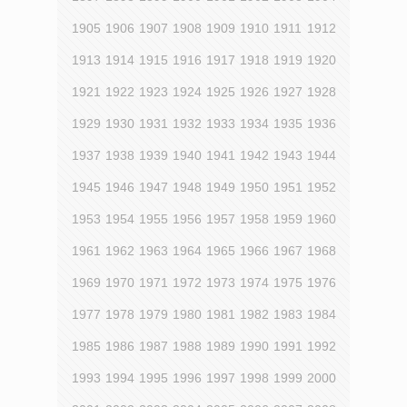
1905
1906
1907
1908
1909
1910
1911
1912
1913
1914
1915
1916
1917
1918
1919
1920
1921
1922
1923
1924
1925
1926
1927
1928
1929
1930
1931
1932
1933
1934
1935
1936
1937
1938
1939
1940
1941
1942
1943
1944
1945
1946
1947
1948
1949
1950
1951
1952
1953
1954
1955
1956
1957
1958
1959
1960
1961
1962
1963
1964
1965
1966
1967
1968
1969
1970
1971
1972
1973
1974
1975
1976
1977
1978
1979
1980
1981
1982
1983
1984
1985
1986
1987
1988
1989
1990
1991
1992
1993
1994
1995
1996
1997
1998
1999
2000