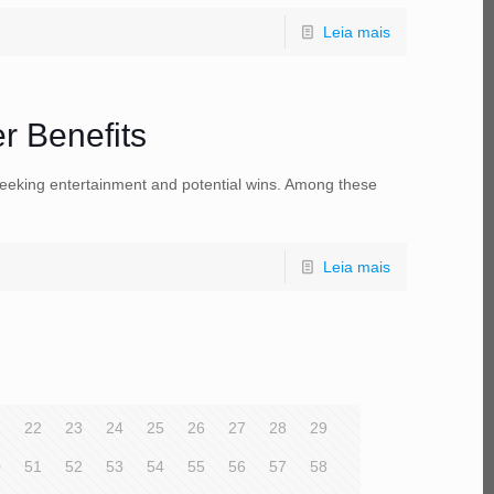
Leia mais
r Benefits
 seeking entertainment and potential wins. Among these
Leia mais
1
22
23
24
25
26
27
28
29
0
51
52
53
54
55
56
57
58