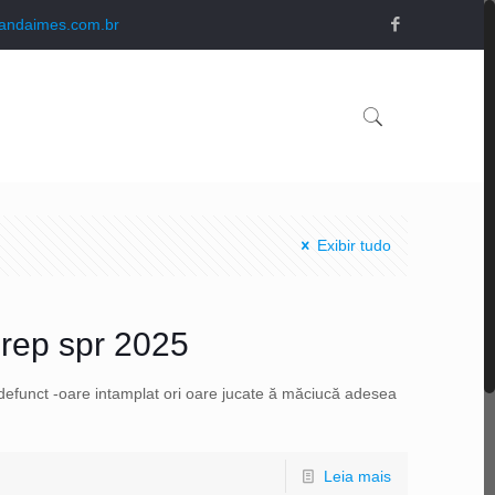
landaimes.com.br
Exibir tudo
prep spr 2025
cu defunct -oare intamplat ori oare jucate ă măciucă adesea
Leia mais