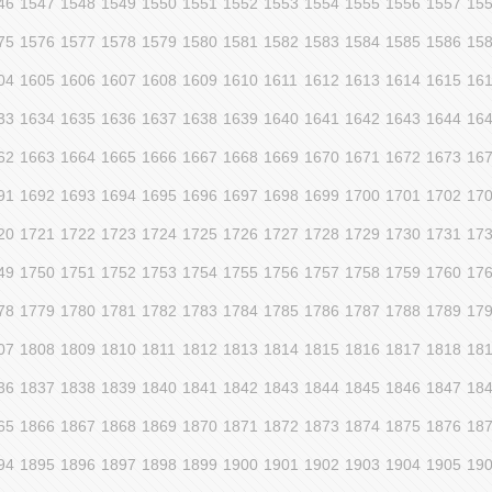
46
1547
1548
1549
1550
1551
1552
1553
1554
1555
1556
1557
15
75
1576
1577
1578
1579
1580
1581
1582
1583
1584
1585
1586
15
04
1605
1606
1607
1608
1609
1610
1611
1612
1613
1614
1615
16
33
1634
1635
1636
1637
1638
1639
1640
1641
1642
1643
1644
16
62
1663
1664
1665
1666
1667
1668
1669
1670
1671
1672
1673
16
91
1692
1693
1694
1695
1696
1697
1698
1699
1700
1701
1702
17
20
1721
1722
1723
1724
1725
1726
1727
1728
1729
1730
1731
17
49
1750
1751
1752
1753
1754
1755
1756
1757
1758
1759
1760
17
78
1779
1780
1781
1782
1783
1784
1785
1786
1787
1788
1789
17
07
1808
1809
1810
1811
1812
1813
1814
1815
1816
1817
1818
18
36
1837
1838
1839
1840
1841
1842
1843
1844
1845
1846
1847
18
65
1866
1867
1868
1869
1870
1871
1872
1873
1874
1875
1876
18
94
1895
1896
1897
1898
1899
1900
1901
1902
1903
1904
1905
19