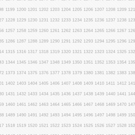
98
1199
1200
1201
1202
1203
1204
1205
1206
1207
1208
1209
12
27
1228
1229
1230
1231
1232
1233
1234
1235
1236
1237
1238
12
56
1257
1258
1259
1260
1261
1262
1263
1264
1265
1266
1267
12
85
1286
1287
1288
1289
1290
1291
1292
1293
1294
1295
1296
12
14
1315
1316
1317
1318
1319
1320
1321
1322
1323
1324
1325
13
43
1344
1345
1346
1347
1348
1349
1350
1351
1352
1353
1354
13
72
1373
1374
1375
1376
1377
1378
1379
1380
1381
1382
1383
13
01
1402
1403
1404
1405
1406
1407
1408
1409
1410
1411
1412
14
30
1431
1432
1433
1434
1435
1436
1437
1438
1439
1440
1441
14
59
1460
1461
1462
1463
1464
1465
1466
1467
1468
1469
1470
14
88
1489
1490
1491
1492
1493
1494
1495
1496
1497
1498
1499
15
17
1518
1519
1520
1521
1522
1523
1524
1525
1526
1527
1528
15