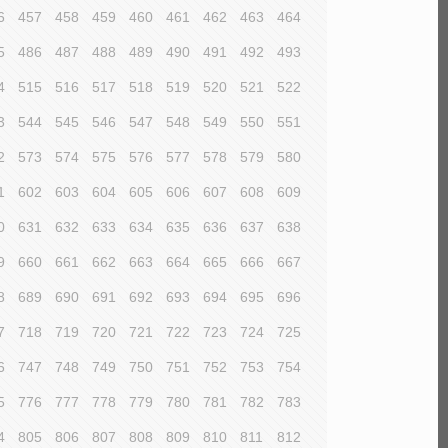
6
457
458
459
460
461
462
463
464
5
486
487
488
489
490
491
492
493
4
515
516
517
518
519
520
521
522
3
544
545
546
547
548
549
550
551
2
573
574
575
576
577
578
579
580
1
602
603
604
605
606
607
608
609
0
631
632
633
634
635
636
637
638
9
660
661
662
663
664
665
666
667
8
689
690
691
692
693
694
695
696
7
718
719
720
721
722
723
724
725
6
747
748
749
750
751
752
753
754
5
776
777
778
779
780
781
782
783
4
805
806
807
808
809
810
811
812