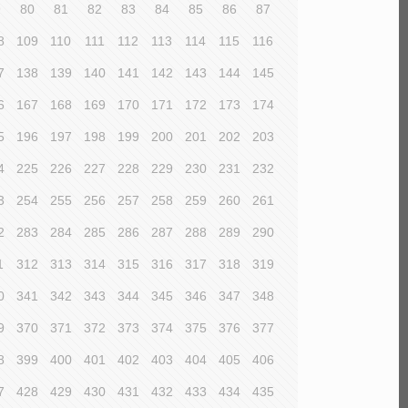
9
80
81
82
83
84
85
86
87
8
109
110
111
112
113
114
115
116
7
138
139
140
141
142
143
144
145
6
167
168
169
170
171
172
173
174
5
196
197
198
199
200
201
202
203
4
225
226
227
228
229
230
231
232
3
254
255
256
257
258
259
260
261
2
283
284
285
286
287
288
289
290
1
312
313
314
315
316
317
318
319
0
341
342
343
344
345
346
347
348
9
370
371
372
373
374
375
376
377
8
399
400
401
402
403
404
405
406
7
428
429
430
431
432
433
434
435