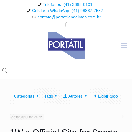
Telefones: (41) 3668-0101
Celular e WhatsApp: (41) 98867-7587
contato@portatilandaimes.com.br
Categorias
Tags
Autores
Exibir tudo
22 de abril de 2026