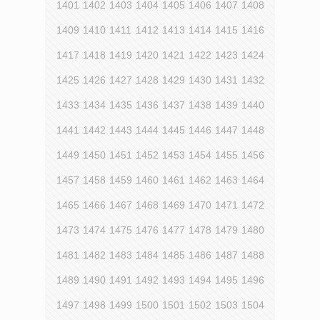
1401
1402
1403
1404
1405
1406
1407
1408
1409
1410
1411
1412
1413
1414
1415
1416
1417
1418
1419
1420
1421
1422
1423
1424
1425
1426
1427
1428
1429
1430
1431
1432
1433
1434
1435
1436
1437
1438
1439
1440
1441
1442
1443
1444
1445
1446
1447
1448
1449
1450
1451
1452
1453
1454
1455
1456
1457
1458
1459
1460
1461
1462
1463
1464
1465
1466
1467
1468
1469
1470
1471
1472
1473
1474
1475
1476
1477
1478
1479
1480
1481
1482
1483
1484
1485
1486
1487
1488
1489
1490
1491
1492
1493
1494
1495
1496
1497
1498
1499
1500
1501
1502
1503
1504