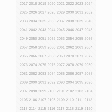
2017
2018
2019
2020
2021
2022
2023
2024
2025
2026
2027
2028
2029
2030
2031
2032
2033
2034
2035
2036
2037
2038
2039
2040
2041
2042
2043
2044
2045
2046
2047
2048
2049
2050
2051
2052
2053
2054
2055
2056
2057
2058
2059
2060
2061
2062
2063
2064
2065
2066
2067
2068
2069
2070
2071
2072
2073
2074
2075
2076
2077
2078
2079
2080
2081
2082
2083
2084
2085
2086
2087
2088
2089
2090
2091
2092
2093
2094
2095
2096
2097
2098
2099
2100
2101
2102
2103
2104
2105
2106
2107
2108
2109
2110
2111
2112
2113
2114
2115
2116
2117
2118
2119
2120