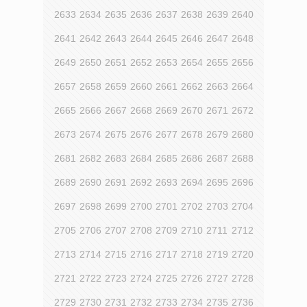
2633
2634
2635
2636
2637
2638
2639
2640
2641
2642
2643
2644
2645
2646
2647
2648
2649
2650
2651
2652
2653
2654
2655
2656
2657
2658
2659
2660
2661
2662
2663
2664
2665
2666
2667
2668
2669
2670
2671
2672
2673
2674
2675
2676
2677
2678
2679
2680
2681
2682
2683
2684
2685
2686
2687
2688
2689
2690
2691
2692
2693
2694
2695
2696
2697
2698
2699
2700
2701
2702
2703
2704
2705
2706
2707
2708
2709
2710
2711
2712
2713
2714
2715
2716
2717
2718
2719
2720
2721
2722
2723
2724
2725
2726
2727
2728
2729
2730
2731
2732
2733
2734
2735
2736