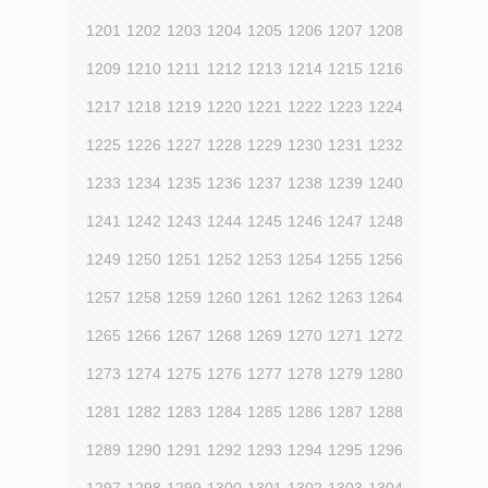
1201
1202
1203
1204
1205
1206
1207
1208
1209
1210
1211
1212
1213
1214
1215
1216
1217
1218
1219
1220
1221
1222
1223
1224
1225
1226
1227
1228
1229
1230
1231
1232
1233
1234
1235
1236
1237
1238
1239
1240
1241
1242
1243
1244
1245
1246
1247
1248
1249
1250
1251
1252
1253
1254
1255
1256
1257
1258
1259
1260
1261
1262
1263
1264
1265
1266
1267
1268
1269
1270
1271
1272
1273
1274
1275
1276
1277
1278
1279
1280
1281
1282
1283
1284
1285
1286
1287
1288
1289
1290
1291
1292
1293
1294
1295
1296