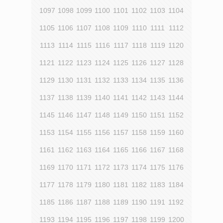
1097
1098
1099
1100
1101
1102
1103
1104
1105
1106
1107
1108
1109
1110
1111
1112
1113
1114
1115
1116
1117
1118
1119
1120
1121
1122
1123
1124
1125
1126
1127
1128
1129
1130
1131
1132
1133
1134
1135
1136
1137
1138
1139
1140
1141
1142
1143
1144
1145
1146
1147
1148
1149
1150
1151
1152
1153
1154
1155
1156
1157
1158
1159
1160
1161
1162
1163
1164
1165
1166
1167
1168
1169
1170
1171
1172
1173
1174
1175
1176
1177
1178
1179
1180
1181
1182
1183
1184
1185
1186
1187
1188
1189
1190
1191
1192
1193
1194
1195
1196
1197
1198
1199
1200