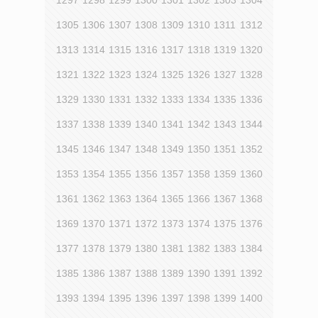
1297
1298
1299
1300
1301
1302
1303
1304
1305
1306
1307
1308
1309
1310
1311
1312
1313
1314
1315
1316
1317
1318
1319
1320
1321
1322
1323
1324
1325
1326
1327
1328
1329
1330
1331
1332
1333
1334
1335
1336
1337
1338
1339
1340
1341
1342
1343
1344
1345
1346
1347
1348
1349
1350
1351
1352
1353
1354
1355
1356
1357
1358
1359
1360
1361
1362
1363
1364
1365
1366
1367
1368
1369
1370
1371
1372
1373
1374
1375
1376
1377
1378
1379
1380
1381
1382
1383
1384
1385
1386
1387
1388
1389
1390
1391
1392
1393
1394
1395
1396
1397
1398
1399
1400