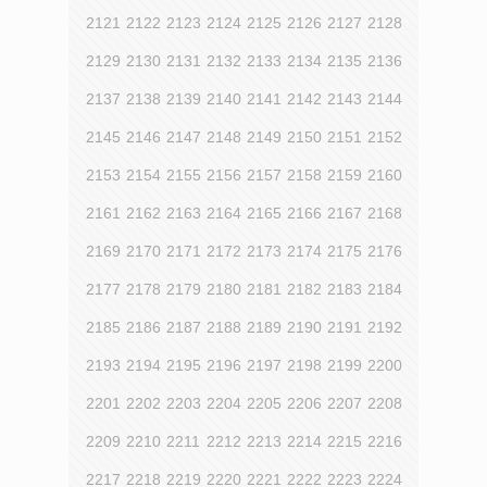
2121
2122
2123
2124
2125
2126
2127
2128
2129
2130
2131
2132
2133
2134
2135
2136
2137
2138
2139
2140
2141
2142
2143
2144
2145
2146
2147
2148
2149
2150
2151
2152
2153
2154
2155
2156
2157
2158
2159
2160
2161
2162
2163
2164
2165
2166
2167
2168
2169
2170
2171
2172
2173
2174
2175
2176
2177
2178
2179
2180
2181
2182
2183
2184
2185
2186
2187
2188
2189
2190
2191
2192
2193
2194
2195
2196
2197
2198
2199
2200
2201
2202
2203
2204
2205
2206
2207
2208
2209
2210
2211
2212
2213
2214
2215
2216
2217
2218
2219
2220
2221
2222
2223
2224