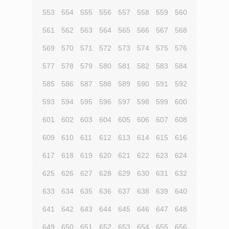
553
554
555
556
557
558
559
560
561
562
563
564
565
566
567
568
569
570
571
572
573
574
575
576
577
578
579
580
581
582
583
584
585
586
587
588
589
590
591
592
593
594
595
596
597
598
599
600
601
602
603
604
605
606
607
608
609
610
611
612
613
614
615
616
617
618
619
620
621
622
623
624
625
626
627
628
629
630
631
632
633
634
635
636
637
638
639
640
641
642
643
644
645
646
647
648
649
650
651
652
653
654
655
656