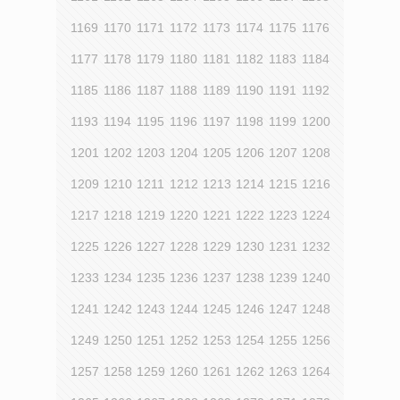
1169
1170
1171
1172
1173
1174
1175
1176
1177
1178
1179
1180
1181
1182
1183
1184
1185
1186
1187
1188
1189
1190
1191
1192
1193
1194
1195
1196
1197
1198
1199
1200
1201
1202
1203
1204
1205
1206
1207
1208
1209
1210
1211
1212
1213
1214
1215
1216
1217
1218
1219
1220
1221
1222
1223
1224
1225
1226
1227
1228
1229
1230
1231
1232
1233
1234
1235
1236
1237
1238
1239
1240
1241
1242
1243
1244
1245
1246
1247
1248
1249
1250
1251
1252
1253
1254
1255
1256
1257
1258
1259
1260
1261
1262
1263
1264