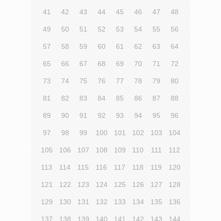
41
42
43
44
45
46
47
48
49
50
51
52
53
54
55
56
57
58
59
60
61
62
63
64
65
66
67
68
69
70
71
72
73
74
75
76
77
78
79
80
81
82
83
84
85
86
87
88
89
90
91
92
93
94
95
96
97
98
99
100
101
102
103
104
105
106
107
108
109
110
111
112
113
114
115
116
117
118
119
120
121
122
123
124
125
126
127
128
129
130
131
132
133
134
135
136
137
138
139
140
141
142
143
144