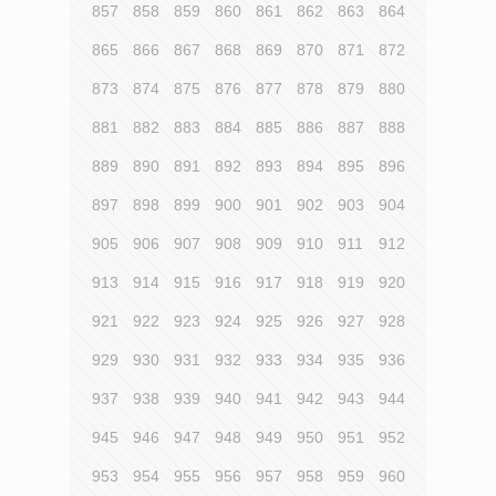
857
858
859
860
861
862
863
864
865
866
867
868
869
870
871
872
873
874
875
876
877
878
879
880
881
882
883
884
885
886
887
888
889
890
891
892
893
894
895
896
897
898
899
900
901
902
903
904
905
906
907
908
909
910
911
912
913
914
915
916
917
918
919
920
921
922
923
924
925
926
927
928
929
930
931
932
933
934
935
936
937
938
939
940
941
942
943
944
945
946
947
948
949
950
951
952
953
954
955
956
957
958
959
960