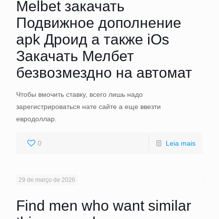
Melbet закачать
Подвижное дополнение
apk Дроид а также iOs
Закачать Мелбет
безвозмездно на автомат
Чтобы вмочить ставку, всего лишь надо
зарегистрироваться нате сайте а еще ввезти
евродоллар.
0
Leia mais
29 de março de 2026
Find men who want similar