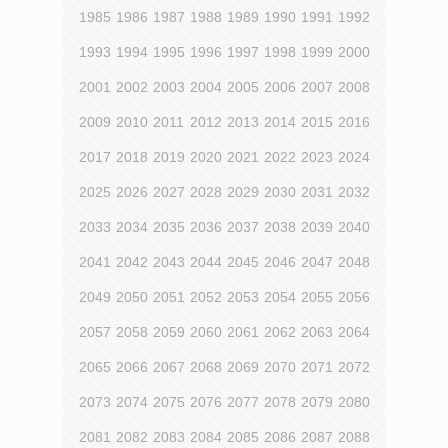
1985
1986
1987
1988
1989
1990
1991
1992
1993
1994
1995
1996
1997
1998
1999
2000
2001
2002
2003
2004
2005
2006
2007
2008
2009
2010
2011
2012
2013
2014
2015
2016
2017
2018
2019
2020
2021
2022
2023
2024
2025
2026
2027
2028
2029
2030
2031
2032
2033
2034
2035
2036
2037
2038
2039
2040
2041
2042
2043
2044
2045
2046
2047
2048
2049
2050
2051
2052
2053
2054
2055
2056
2057
2058
2059
2060
2061
2062
2063
2064
2065
2066
2067
2068
2069
2070
2071
2072
2073
2074
2075
2076
2077
2078
2079
2080
2081
2082
2083
2084
2085
2086
2087
2088