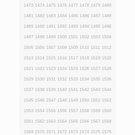
1473
1474
1475
1476
1477
1478
1479
1480
1481
1482
1483
1484
1485
1486
1487
1488
1489
1490
1491
1492
1493
1494
1495
1496
1497
1498
1499
1500
1501
1502
1503
1504
1505
1506
1507
1508
1509
1510
1511
1512
1513
1514
1515
1516
1517
1518
1519
1520
1521
1522
1523
1524
1525
1526
1527
1528
1529
1530
1531
1532
1533
1534
1535
1536
1537
1538
1539
1540
1541
1542
1543
1544
1545
1546
1547
1548
1549
1550
1551
1552
1553
1554
1555
1556
1557
1558
1559
1560
1561
1562
1563
1564
1565
1566
1567
1568
1569
1570
1571
1572
1573
1574
1575
1576