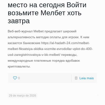
место на сегодня Войти
возьмите Мелбет хоть
завтра
Веб-веб-журнал Melbet предлагает широкий
альтернативность методик оплаты для игроки. К ним
касаются банковские https://al-hadath-24.com/melbet-
melbet-fiksatsiya-skidka-vozmite-evrodollar-vplot-do-400-
usd-zaregistrirovatsya-v-bk-melbet/ переводы,
международные платежные порядка вдобавок
криптовалюты.
0
Leia mais
29 de março de 2026