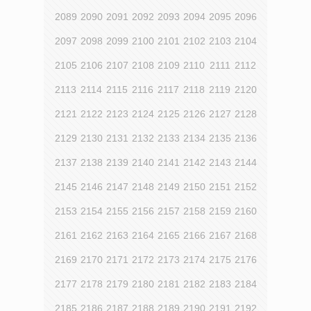
2089
2090
2091
2092
2093
2094
2095
2096
2097
2098
2099
2100
2101
2102
2103
2104
2105
2106
2107
2108
2109
2110
2111
2112
2113
2114
2115
2116
2117
2118
2119
2120
2121
2122
2123
2124
2125
2126
2127
2128
2129
2130
2131
2132
2133
2134
2135
2136
2137
2138
2139
2140
2141
2142
2143
2144
2145
2146
2147
2148
2149
2150
2151
2152
2153
2154
2155
2156
2157
2158
2159
2160
2161
2162
2163
2164
2165
2166
2167
2168
2169
2170
2171
2172
2173
2174
2175
2176
2177
2178
2179
2180
2181
2182
2183
2184
2185
2186
2187
2188
2189
2190
2191
2192