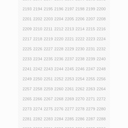
2193
2194
2195
2196
2197
2198
2199
2200
2201
2202
2203
2204
2205
2206
2207
2208
2209
2210
2211
2212
2213
2214
2215
2216
2217
2218
2219
2220
2221
2222
2223
2224
2225
2226
2227
2228
2229
2230
2231
2232
2233
2234
2235
2236
2237
2238
2239
2240
2241
2242
2243
2244
2245
2246
2247
2248
2249
2250
2251
2252
2253
2254
2255
2256
2257
2258
2259
2260
2261
2262
2263
2264
2265
2266
2267
2268
2269
2270
2271
2272
2273
2274
2275
2276
2277
2278
2279
2280
2281
2282
2283
2284
2285
2286
2287
2288