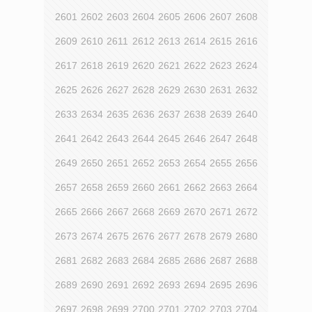
2601
2602
2603
2604
2605
2606
2607
2608
2609
2610
2611
2612
2613
2614
2615
2616
2617
2618
2619
2620
2621
2622
2623
2624
2625
2626
2627
2628
2629
2630
2631
2632
2633
2634
2635
2636
2637
2638
2639
2640
2641
2642
2643
2644
2645
2646
2647
2648
2649
2650
2651
2652
2653
2654
2655
2656
2657
2658
2659
2660
2661
2662
2663
2664
2665
2666
2667
2668
2669
2670
2671
2672
2673
2674
2675
2676
2677
2678
2679
2680
2681
2682
2683
2684
2685
2686
2687
2688
2689
2690
2691
2692
2693
2694
2695
2696
2697
2698
2699
2700
2701
2702
2703
2704