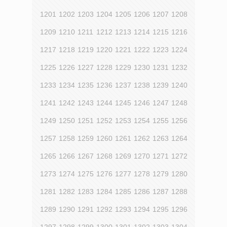
1201
1202
1203
1204
1205
1206
1207
1208
1209
1210
1211
1212
1213
1214
1215
1216
1217
1218
1219
1220
1221
1222
1223
1224
1225
1226
1227
1228
1229
1230
1231
1232
1233
1234
1235
1236
1237
1238
1239
1240
1241
1242
1243
1244
1245
1246
1247
1248
1249
1250
1251
1252
1253
1254
1255
1256
1257
1258
1259
1260
1261
1262
1263
1264
1265
1266
1267
1268
1269
1270
1271
1272
1273
1274
1275
1276
1277
1278
1279
1280
1281
1282
1283
1284
1285
1286
1287
1288
1289
1290
1291
1292
1293
1294
1295
1296