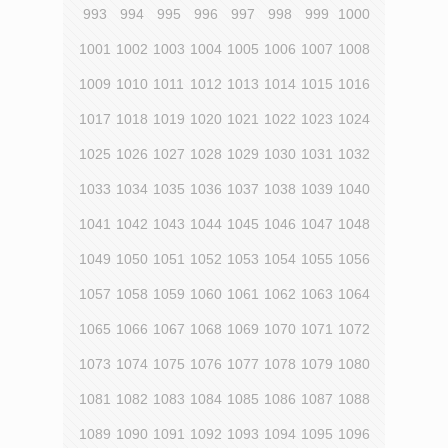
993
994
995
996
997
998
999
1000
1001
1002
1003
1004
1005
1006
1007
1008
1009
1010
1011
1012
1013
1014
1015
1016
1017
1018
1019
1020
1021
1022
1023
1024
1025
1026
1027
1028
1029
1030
1031
1032
1033
1034
1035
1036
1037
1038
1039
1040
1041
1042
1043
1044
1045
1046
1047
1048
1049
1050
1051
1052
1053
1054
1055
1056
1057
1058
1059
1060
1061
1062
1063
1064
1065
1066
1067
1068
1069
1070
1071
1072
1073
1074
1075
1076
1077
1078
1079
1080
1081
1082
1083
1084
1085
1086
1087
1088
1089
1090
1091
1092
1093
1094
1095
1096