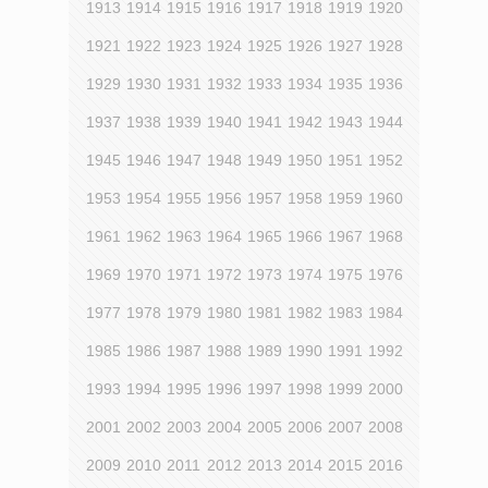
1913
1914
1915
1916
1917
1918
1919
1920
1921
1922
1923
1924
1925
1926
1927
1928
1929
1930
1931
1932
1933
1934
1935
1936
1937
1938
1939
1940
1941
1942
1943
1944
1945
1946
1947
1948
1949
1950
1951
1952
1953
1954
1955
1956
1957
1958
1959
1960
1961
1962
1963
1964
1965
1966
1967
1968
1969
1970
1971
1972
1973
1974
1975
1976
1977
1978
1979
1980
1981
1982
1983
1984
1985
1986
1987
1988
1989
1990
1991
1992
1993
1994
1995
1996
1997
1998
1999
2000
2001
2002
2003
2004
2005
2006
2007
2008
2009
2010
2011
2012
2013
2014
2015
2016