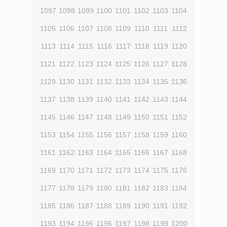
1097
1098
1099
1100
1101
1102
1103
1104
1105
1106
1107
1108
1109
1110
1111
1112
1113
1114
1115
1116
1117
1118
1119
1120
1121
1122
1123
1124
1125
1126
1127
1128
1129
1130
1131
1132
1133
1134
1135
1136
1137
1138
1139
1140
1141
1142
1143
1144
1145
1146
1147
1148
1149
1150
1151
1152
1153
1154
1155
1156
1157
1158
1159
1160
1161
1162
1163
1164
1165
1166
1167
1168
1169
1170
1171
1172
1173
1174
1175
1176
1177
1178
1179
1180
1181
1182
1183
1184
1185
1186
1187
1188
1189
1190
1191
1192
1193
1194
1195
1196
1197
1198
1199
1200