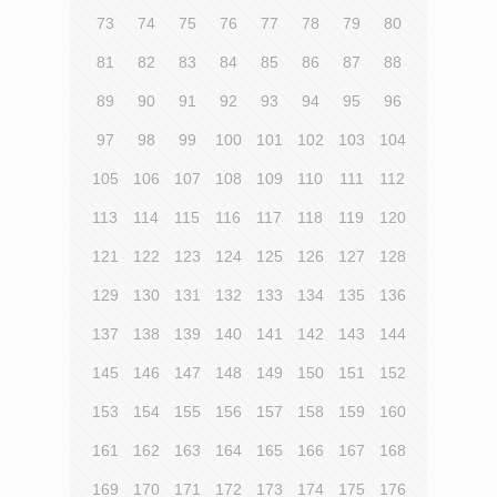
73
74
75
76
77
78
79
80
81
82
83
84
85
86
87
88
89
90
91
92
93
94
95
96
97
98
99
100
101
102
103
104
105
106
107
108
109
110
111
112
113
114
115
116
117
118
119
120
121
122
123
124
125
126
127
128
129
130
131
132
133
134
135
136
137
138
139
140
141
142
143
144
145
146
147
148
149
150
151
152
153
154
155
156
157
158
159
160
161
162
163
164
165
166
167
168
169
170
171
172
173
174
175
176