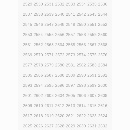
2529
2530
2531
2532
2533
2534
2535
2536
2537
2538
2539
2540
2541
2542
2543
2544
2545
2546
2547
2548
2549
2550
2551
2552
2553
2554
2555
2556
2557
2558
2559
2560
2561
2562
2563
2564
2565
2566
2567
2568
2569
2570
2571
2572
2573
2574
2575
2576
2577
2578
2579
2580
2581
2582
2583
2584
2585
2586
2587
2588
2589
2590
2591
2592
2593
2594
2595
2596
2597
2598
2599
2600
2601
2602
2603
2604
2605
2606
2607
2608
2609
2610
2611
2612
2613
2614
2615
2616
2617
2618
2619
2620
2621
2622
2623
2624
2625
2626
2627
2628
2629
2630
2631
2632