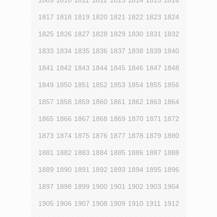
1809
1810
1811
1812
1813
1814
1815
1816
1817
1818
1819
1820
1821
1822
1823
1824
1825
1826
1827
1828
1829
1830
1831
1832
1833
1834
1835
1836
1837
1838
1839
1840
1841
1842
1843
1844
1845
1846
1847
1848
1849
1850
1851
1852
1853
1854
1855
1856
1857
1858
1859
1860
1861
1862
1863
1864
1865
1866
1867
1868
1869
1870
1871
1872
1873
1874
1875
1876
1877
1878
1879
1880
1881
1882
1883
1884
1885
1886
1887
1888
1889
1890
1891
1892
1893
1894
1895
1896
1897
1898
1899
1900
1901
1902
1903
1904
1905
1906
1907
1908
1909
1910
1911
1912