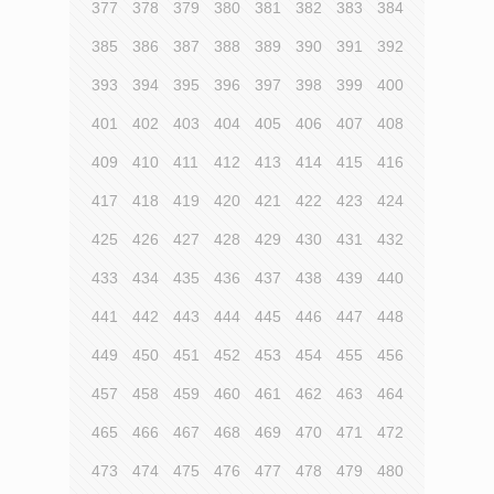
377
378
379
380
381
382
383
384
385
386
387
388
389
390
391
392
393
394
395
396
397
398
399
400
401
402
403
404
405
406
407
408
409
410
411
412
413
414
415
416
417
418
419
420
421
422
423
424
425
426
427
428
429
430
431
432
433
434
435
436
437
438
439
440
441
442
443
444
445
446
447
448
449
450
451
452
453
454
455
456
457
458
459
460
461
462
463
464
465
466
467
468
469
470
471
472
473
474
475
476
477
478
479
480