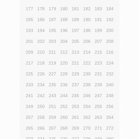
177
178
179
180
181
182
183
184
185
186
187
188
189
190
191
192
193
194
195
196
197
198
199
200
201
202
203
204
205
206
207
208
209
210
211
212
213
214
215
216
217
218
219
220
221
222
223
224
225
226
227
228
229
230
231
232
233
234
235
236
237
238
239
240
241
242
243
244
245
246
247
248
249
250
251
252
253
254
255
256
257
258
259
260
261
262
263
264
265
266
267
268
269
270
271
272