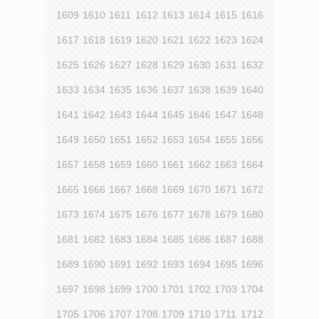
1609
1610
1611
1612
1613
1614
1615
1616
1617
1618
1619
1620
1621
1622
1623
1624
1625
1626
1627
1628
1629
1630
1631
1632
1633
1634
1635
1636
1637
1638
1639
1640
1641
1642
1643
1644
1645
1646
1647
1648
1649
1650
1651
1652
1653
1654
1655
1656
1657
1658
1659
1660
1661
1662
1663
1664
1665
1666
1667
1668
1669
1670
1671
1672
1673
1674
1675
1676
1677
1678
1679
1680
1681
1682
1683
1684
1685
1686
1687
1688
1689
1690
1691
1692
1693
1694
1695
1696
1697
1698
1699
1700
1701
1702
1703
1704
1705
1706
1707
1708
1709
1710
1711
1712