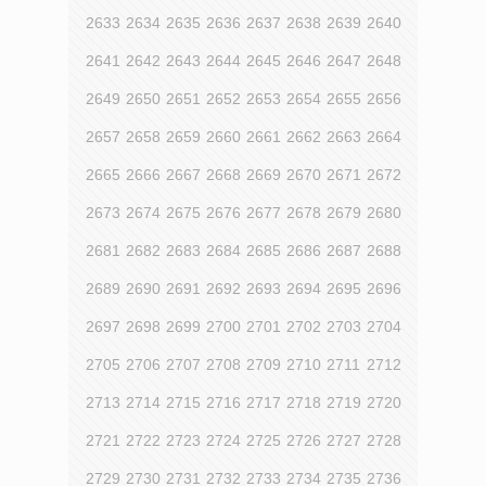
2633
2634
2635
2636
2637
2638
2639
2640
2641
2642
2643
2644
2645
2646
2647
2648
2649
2650
2651
2652
2653
2654
2655
2656
2657
2658
2659
2660
2661
2662
2663
2664
2665
2666
2667
2668
2669
2670
2671
2672
2673
2674
2675
2676
2677
2678
2679
2680
2681
2682
2683
2684
2685
2686
2687
2688
2689
2690
2691
2692
2693
2694
2695
2696
2697
2698
2699
2700
2701
2702
2703
2704
2705
2706
2707
2708
2709
2710
2711
2712
2713
2714
2715
2716
2717
2718
2719
2720
2721
2722
2723
2724
2725
2726
2727
2728
2729
2730
2731
2732
2733
2734
2735
2736