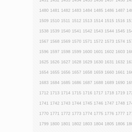
1451
1452
1453
1454
1455
1456
1457
1458
14
1480
1481
1482
1483
1484
1485
1486
1487
14
1509
1510
1511
1512
1513
1514
1515
1516
15
1538
1539
1540
1541
1542
1543
1544
1545
15
1567
1568
1569
1570
1571
1572
1573
1574
15
1596
1597
1598
1599
1600
1601
1602
1603
16
1625
1626
1627
1628
1629
1630
1631
1632
16
1654
1655
1656
1657
1658
1659
1660
1661
16
1683
1684
1685
1686
1687
1688
1689
1690
16
1712
1713
1714
1715
1716
1717
1718
1719
17
1741
1742
1743
1744
1745
1746
1747
1748
17
1770
1771
1772
1773
1774
1775
1776
1777
17
1799
1800
1801
1802
1803
1804
1805
1806
18