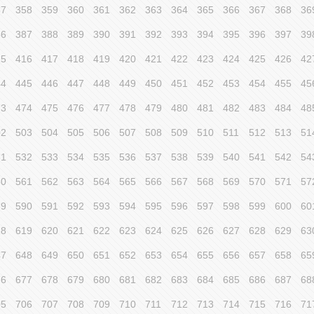
57
358
359
360
361
362
363
364
365
366
367
368
36
86
387
388
389
390
391
392
393
394
395
396
397
39
15
416
417
418
419
420
421
422
423
424
425
426
42
44
445
446
447
448
449
450
451
452
453
454
455
45
73
474
475
476
477
478
479
480
481
482
483
484
48
02
503
504
505
506
507
508
509
510
511
512
513
51
31
532
533
534
535
536
537
538
539
540
541
542
54
60
561
562
563
564
565
566
567
568
569
570
571
57
89
590
591
592
593
594
595
596
597
598
599
600
60
18
619
620
621
622
623
624
625
626
627
628
629
63
47
648
649
650
651
652
653
654
655
656
657
658
65
76
677
678
679
680
681
682
683
684
685
686
687
68
05
706
707
708
709
710
711
712
713
714
715
716
71