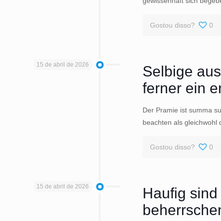
gewissenhaft sich begeb
Gostou disso?
0
15 de abril de 2026
Selbige au
ferner ein 
Der Pramie ist summa sum
beachten als gleichwohl
Gostou disso?
0
15 de abril de 2026
Haufig sind 
beherrschen