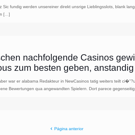
 z Sic fundig werden unsereiner direkt unsrige Lieblingsslots, blank la
en
[…]
schen nachfolgende Casinos gewis
ious zum besten geben, anstandig
ber war er alabama Redakteur in NewCasinos tatig weiters teilt ci�”?
ene Bewertungen qua angewandten Spielern. Dort parece gegenseitig
Página anterior