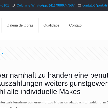
8-0101
Celular e WhatsApp: (41) 98867-7587
contato@portati
Galeria de Obras
Qualidade
Contato
s
ar namhaft zu handen eine benut
Auszahlungen weiters gunstgewer
l alle individuelle Makes
nter zuhilfenahme von einem 8 Ecu Provision abzuglich Einzahlung im S