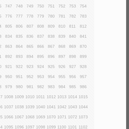
6
747
748
749
750
751
752
753
754
5
776
777
778
779
780
781
782
783
4
805
806
807
808
809
810
811
812
3
834
835
836
837
838
839
840
841
2
863
864
865
866
867
868
869
870
1
892
893
894
895
896
897
898
899
0
921
922
923
924
925
926
927
928
9
950
951
952
953
954
955
956
957
8
979
980
981
982
983
984
985
986
07
1008
1009
1010
1011
1012
1013
1014
1015
36
1037
1038
1039
1040
1041
1042
1043
1044
65
1066
1067
1068
1069
1070
1071
1072
1073
94
1095
1096
1097
1098
1099
1100
1101
1102