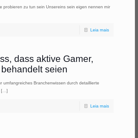
nge probieren zu tun sein Unsereins sein eigen nennen mir
Leia mais
s, dass aktive Gamer,
 behandelt seien
ur umfangreiches Branchenwissen durch detaillierte
[…]
Leia mais