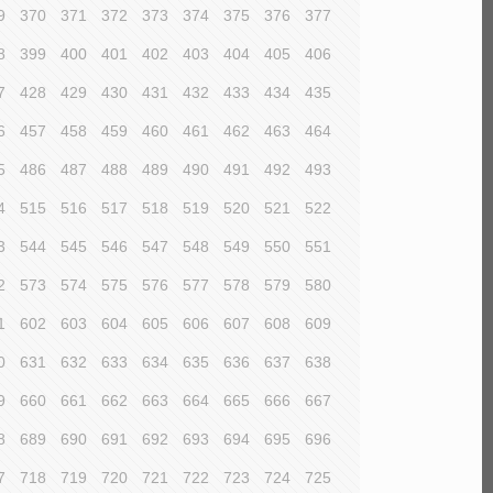
9
370
371
372
373
374
375
376
377
8
399
400
401
402
403
404
405
406
7
428
429
430
431
432
433
434
435
6
457
458
459
460
461
462
463
464
5
486
487
488
489
490
491
492
493
4
515
516
517
518
519
520
521
522
3
544
545
546
547
548
549
550
551
2
573
574
575
576
577
578
579
580
1
602
603
604
605
606
607
608
609
0
631
632
633
634
635
636
637
638
9
660
661
662
663
664
665
666
667
8
689
690
691
692
693
694
695
696
7
718
719
720
721
722
723
724
725