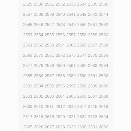
2529
2530
2531
2532
2533
2534
2535
2536
2537
2538
2539
2540
2541
2542
2543
2544
2545
2546
2547
2548
2549
2550
2551
2552
2553
2554
2555
2556
2557
2558
2559
2560
2561
2562
2563
2564
2565
2566
2567
2568
2569
2570
2571
2572
2573
2574
2575
2576
2577
2578
2579
2580
2581
2582
2583
2584
2585
2586
2587
2588
2589
2590
2591
2592
2593
2594
2595
2596
2597
2598
2599
2600
2601
2602
2603
2604
2605
2606
2607
2608
2609
2610
2611
2612
2613
2614
2615
2616
2617
2618
2619
2620
2621
2622
2623
2624
2625
2626
2627
2628
2629
2630
2631
2632