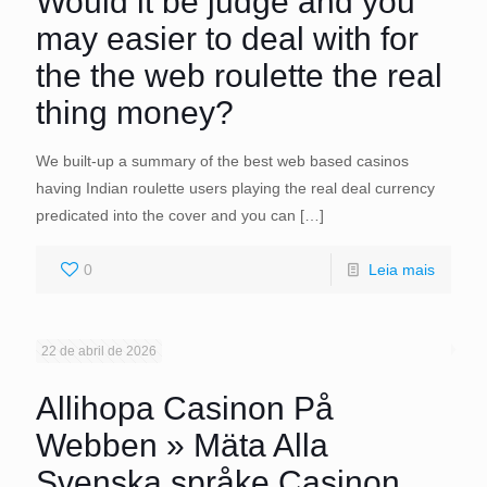
Would it be judge and you
may easier to deal with for
the the web roulette the real
thing money?
We built-up a summary of the best web based casinos
having Indian roulette users playing the real deal currency
predicated into the cover and you can
[…]
0
Leia mais
22 de abril de 2026
Allihopa Casinon På
Webben » Mäta Alla
Svenska språke Casinon