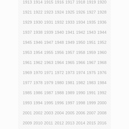
1913
1914
1915
1916
1917
1918
1919
1920
1921
1922
1923
1924
1925
1926
1927
1928
1929
1930
1931
1932
1933
1934
1935
1936
1937
1938
1939
1940
1941
1942
1943
1944
1945
1946
1947
1948
1949
1950
1951
1952
1953
1954
1955
1956
1957
1958
1959
1960
1961
1962
1963
1964
1965
1966
1967
1968
1969
1970
1971
1972
1973
1974
1975
1976
1977
1978
1979
1980
1981
1982
1983
1984
1985
1986
1987
1988
1989
1990
1991
1992
1993
1994
1995
1996
1997
1998
1999
2000
2001
2002
2003
2004
2005
2006
2007
2008
2009
2010
2011
2012
2013
2014
2015
2016