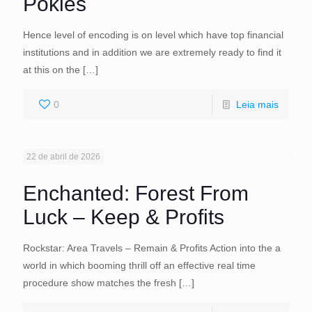
Pokies
Hence level of encoding is on level which have top financial
institutions and in addition we are extremely ready to find it
at this on the
[…]
0
Leia mais
22 de abril de 2026
Enchanted: Forest From
Luck – Keep & Profits
Rockstar: Area Travels – Remain & Profits Action into the a
world in which booming thrill off an effective real time
procedure show matches the fresh
[…]