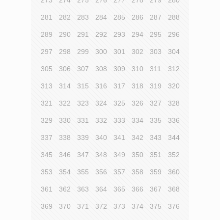
273
274
275
276
277
278
279
280
281
282
283
284
285
286
287
288
289
290
291
292
293
294
295
296
297
298
299
300
301
302
303
304
305
306
307
308
309
310
311
312
313
314
315
316
317
318
319
320
321
322
323
324
325
326
327
328
329
330
331
332
333
334
335
336
337
338
339
340
341
342
343
344
345
346
347
348
349
350
351
352
353
354
355
356
357
358
359
360
361
362
363
364
365
366
367
368
369
370
371
372
373
374
375
376