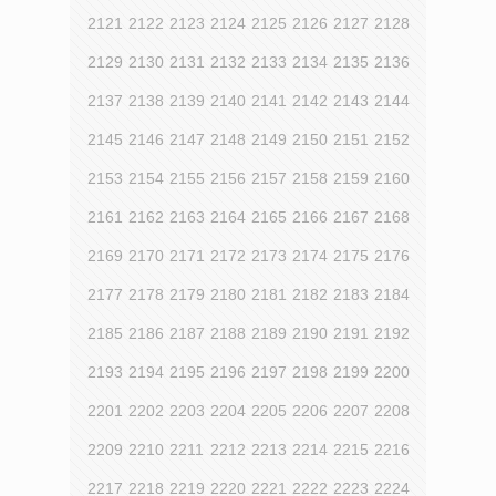
2121
2122
2123
2124
2125
2126
2127
2128
2129
2130
2131
2132
2133
2134
2135
2136
2137
2138
2139
2140
2141
2142
2143
2144
2145
2146
2147
2148
2149
2150
2151
2152
2153
2154
2155
2156
2157
2158
2159
2160
2161
2162
2163
2164
2165
2166
2167
2168
2169
2170
2171
2172
2173
2174
2175
2176
2177
2178
2179
2180
2181
2182
2183
2184
2185
2186
2187
2188
2189
2190
2191
2192
2193
2194
2195
2196
2197
2198
2199
2200
2201
2202
2203
2204
2205
2206
2207
2208
2209
2210
2211
2212
2213
2214
2215
2216
2217
2218
2219
2220
2221
2222
2223
2224