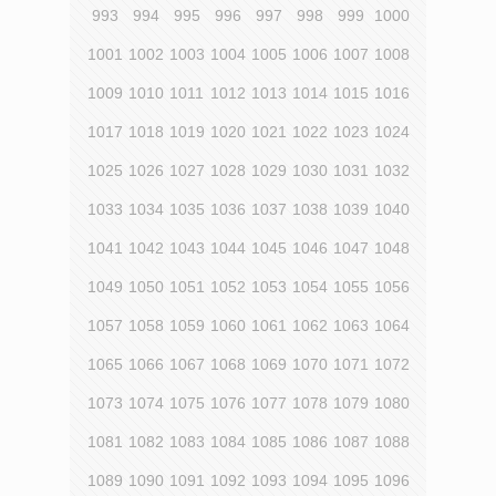
993
994
995
996
997
998
999
1000
1001
1002
1003
1004
1005
1006
1007
1008
1009
1010
1011
1012
1013
1014
1015
1016
1017
1018
1019
1020
1021
1022
1023
1024
1025
1026
1027
1028
1029
1030
1031
1032
1033
1034
1035
1036
1037
1038
1039
1040
1041
1042
1043
1044
1045
1046
1047
1048
1049
1050
1051
1052
1053
1054
1055
1056
1057
1058
1059
1060
1061
1062
1063
1064
1065
1066
1067
1068
1069
1070
1071
1072
1073
1074
1075
1076
1077
1078
1079
1080
1081
1082
1083
1084
1085
1086
1087
1088
1089
1090
1091
1092
1093
1094
1095
1096