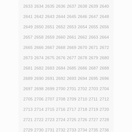
2633
2634
2635
2636
2637
2638
2639
2640
2641
2642
2643
2644
2645
2646
2647
2648
2649
2650
2651
2652
2653
2654
2655
2656
2657
2658
2659
2660
2661
2662
2663
2664
2665
2666
2667
2668
2669
2670
2671
2672
2673
2674
2675
2676
2677
2678
2679
2680
2681
2682
2683
2684
2685
2686
2687
2688
2689
2690
2691
2692
2693
2694
2695
2696
2697
2698
2699
2700
2701
2702
2703
2704
2705
2706
2707
2708
2709
2710
2711
2712
2713
2714
2715
2716
2717
2718
2719
2720
2721
2722
2723
2724
2725
2726
2727
2728
2729
2730
2731
2732
2733
2734
2735
2736