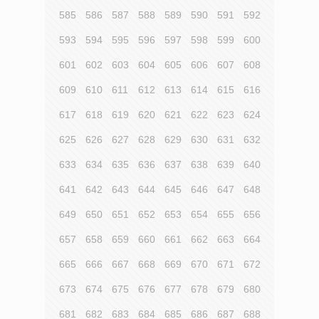
585
586
587
588
589
590
591
592
593
594
595
596
597
598
599
600
601
602
603
604
605
606
607
608
609
610
611
612
613
614
615
616
617
618
619
620
621
622
623
624
625
626
627
628
629
630
631
632
633
634
635
636
637
638
639
640
641
642
643
644
645
646
647
648
649
650
651
652
653
654
655
656
657
658
659
660
661
662
663
664
665
666
667
668
669
670
671
672
673
674
675
676
677
678
679
680
681
682
683
684
685
686
687
688