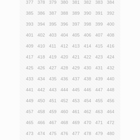
377
378
379
380
381
382
383
384
385
386
387
388
389
390
391
392
393
394
395
396
397
398
399
400
401
402
403
404
405
406
407
408
409
410
411
412
413
414
415
416
417
418
419
420
421
422
423
424
425
426
427
428
429
430
431
432
433
434
435
436
437
438
439
440
441
442
443
444
445
446
447
448
449
450
451
452
453
454
455
456
457
458
459
460
461
462
463
464
465
466
467
468
469
470
471
472
473
474
475
476
477
478
479
480