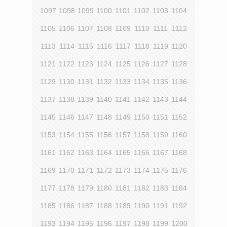
1097
1098
1099
1100
1101
1102
1103
1104
1105
1106
1107
1108
1109
1110
1111
1112
1113
1114
1115
1116
1117
1118
1119
1120
1121
1122
1123
1124
1125
1126
1127
1128
1129
1130
1131
1132
1133
1134
1135
1136
1137
1138
1139
1140
1141
1142
1143
1144
1145
1146
1147
1148
1149
1150
1151
1152
1153
1154
1155
1156
1157
1158
1159
1160
1161
1162
1163
1164
1165
1166
1167
1168
1169
1170
1171
1172
1173
1174
1175
1176
1177
1178
1179
1180
1181
1182
1183
1184
1185
1186
1187
1188
1189
1190
1191
1192
1193
1194
1195
1196
1197
1198
1199
1200