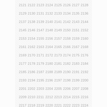
2121
2122
2123
2124
2125
2126
2127
2128
2129
2130
2131
2132
2133
2134
2135
2136
2137
2138
2139
2140
2141
2142
2143
2144
2145
2146
2147
2148
2149
2150
2151
2152
2153
2154
2155
2156
2157
2158
2159
2160
2161
2162
2163
2164
2165
2166
2167
2168
2169
2170
2171
2172
2173
2174
2175
2176
2177
2178
2179
2180
2181
2182
2183
2184
2185
2186
2187
2188
2189
2190
2191
2192
2193
2194
2195
2196
2197
2198
2199
2200
2201
2202
2203
2204
2205
2206
2207
2208
2209
2210
2211
2212
2213
2214
2215
2216
2217
2218
2219
2220
2221
2222
2223
2224