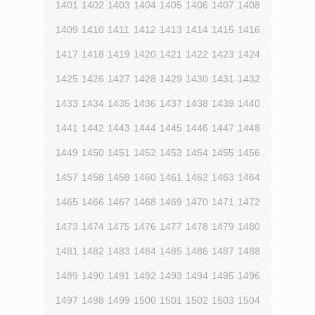
1401
1402
1403
1404
1405
1406
1407
1408
1409
1410
1411
1412
1413
1414
1415
1416
1417
1418
1419
1420
1421
1422
1423
1424
1425
1426
1427
1428
1429
1430
1431
1432
1433
1434
1435
1436
1437
1438
1439
1440
1441
1442
1443
1444
1445
1446
1447
1448
1449
1450
1451
1452
1453
1454
1455
1456
1457
1458
1459
1460
1461
1462
1463
1464
1465
1466
1467
1468
1469
1470
1471
1472
1473
1474
1475
1476
1477
1478
1479
1480
1481
1482
1483
1484
1485
1486
1487
1488
1489
1490
1491
1492
1493
1494
1495
1496
1497
1498
1499
1500
1501
1502
1503
1504