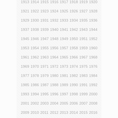
1913
1914
1915
1916
1917
1918
1919
1920
1921
1922
1923
1924
1925
1926
1927
1928
1929
1930
1931
1932
1933
1934
1935
1936
1937
1938
1939
1940
1941
1942
1943
1944
1945
1946
1947
1948
1949
1950
1951
1952
1953
1954
1955
1956
1957
1958
1959
1960
1961
1962
1963
1964
1965
1966
1967
1968
1969
1970
1971
1972
1973
1974
1975
1976
1977
1978
1979
1980
1981
1982
1983
1984
1985
1986
1987
1988
1989
1990
1991
1992
1993
1994
1995
1996
1997
1998
1999
2000
2001
2002
2003
2004
2005
2006
2007
2008
2009
2010
2011
2012
2013
2014
2015
2016