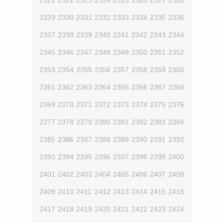
2321
2322
2323
2324
2325
2326
2327
2328
2329
2330
2331
2332
2333
2334
2335
2336
2337
2338
2339
2340
2341
2342
2343
2344
2345
2346
2347
2348
2349
2350
2351
2352
2353
2354
2355
2356
2357
2358
2359
2360
2361
2362
2363
2364
2365
2366
2367
2368
2369
2370
2371
2372
2373
2374
2375
2376
2377
2378
2379
2380
2381
2382
2383
2384
2385
2386
2387
2388
2389
2390
2391
2392
2393
2394
2395
2396
2397
2398
2399
2400
2401
2402
2403
2404
2405
2406
2407
2408
2409
2410
2411
2412
2413
2414
2415
2416
2417
2418
2419
2420
2421
2422
2423
2424