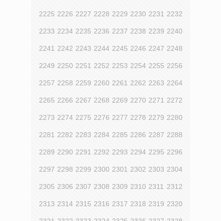
2225
2226
2227
2228
2229
2230
2231
2232
2233
2234
2235
2236
2237
2238
2239
2240
2241
2242
2243
2244
2245
2246
2247
2248
2249
2250
2251
2252
2253
2254
2255
2256
2257
2258
2259
2260
2261
2262
2263
2264
2265
2266
2267
2268
2269
2270
2271
2272
2273
2274
2275
2276
2277
2278
2279
2280
2281
2282
2283
2284
2285
2286
2287
2288
2289
2290
2291
2292
2293
2294
2295
2296
2297
2298
2299
2300
2301
2302
2303
2304
2305
2306
2307
2308
2309
2310
2311
2312
2313
2314
2315
2316
2317
2318
2319
2320