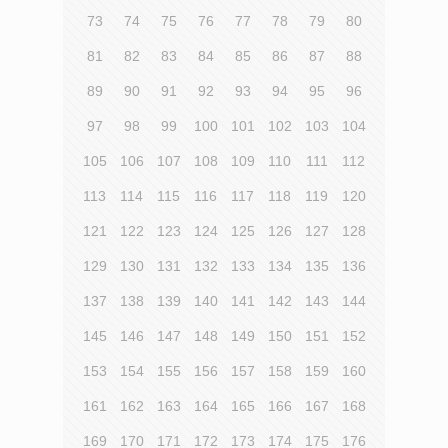
73
74
75
76
77
78
79
80
81
82
83
84
85
86
87
88
89
90
91
92
93
94
95
96
97
98
99
100
101
102
103
104
105
106
107
108
109
110
111
112
113
114
115
116
117
118
119
120
121
122
123
124
125
126
127
128
129
130
131
132
133
134
135
136
137
138
139
140
141
142
143
144
145
146
147
148
149
150
151
152
153
154
155
156
157
158
159
160
161
162
163
164
165
166
167
168
169
170
171
172
173
174
175
176