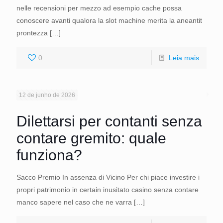
nelle recensioni per mezzo ad esempio cache possa
conoscere avanti qualora la slot machine merita la aneantit
prontezza
[…]
0
Leia mais
12 de junho de 2026
Dilettarsi per contanti senza
contare gremito: quale
funziona?
Sacco Premio In assenza di Vicino Per chi piace investire i
propri patrimonio in certain inusitato casino senza contare
manco sapere nel caso che ne varra
[…]