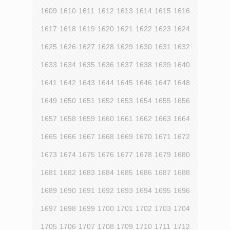
1609
1610
1611
1612
1613
1614
1615
1616
1617
1618
1619
1620
1621
1622
1623
1624
1625
1626
1627
1628
1629
1630
1631
1632
1633
1634
1635
1636
1637
1638
1639
1640
1641
1642
1643
1644
1645
1646
1647
1648
1649
1650
1651
1652
1653
1654
1655
1656
1657
1658
1659
1660
1661
1662
1663
1664
1665
1666
1667
1668
1669
1670
1671
1672
1673
1674
1675
1676
1677
1678
1679
1680
1681
1682
1683
1684
1685
1686
1687
1688
1689
1690
1691
1692
1693
1694
1695
1696
1697
1698
1699
1700
1701
1702
1703
1704
1705
1706
1707
1708
1709
1710
1711
1712