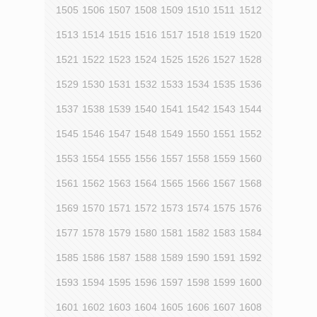
1505
1506
1507
1508
1509
1510
1511
1512
1513
1514
1515
1516
1517
1518
1519
1520
1521
1522
1523
1524
1525
1526
1527
1528
1529
1530
1531
1532
1533
1534
1535
1536
1537
1538
1539
1540
1541
1542
1543
1544
1545
1546
1547
1548
1549
1550
1551
1552
1553
1554
1555
1556
1557
1558
1559
1560
1561
1562
1563
1564
1565
1566
1567
1568
1569
1570
1571
1572
1573
1574
1575
1576
1577
1578
1579
1580
1581
1582
1583
1584
1585
1586
1587
1588
1589
1590
1591
1592
1593
1594
1595
1596
1597
1598
1599
1600
1601
1602
1603
1604
1605
1606
1607
1608