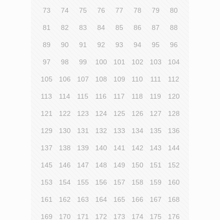
73
74
75
76
77
78
79
80
81
82
83
84
85
86
87
88
89
90
91
92
93
94
95
96
97
98
99
100
101
102
103
104
105
106
107
108
109
110
111
112
113
114
115
116
117
118
119
120
121
122
123
124
125
126
127
128
129
130
131
132
133
134
135
136
137
138
139
140
141
142
143
144
145
146
147
148
149
150
151
152
153
154
155
156
157
158
159
160
161
162
163
164
165
166
167
168
169
170
171
172
173
174
175
176