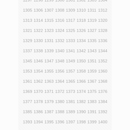
1297
1298
1299
1300
1301
1302
1303
1304
1305
1306
1307
1308
1309
1310
1311
1312
1313
1314
1315
1316
1317
1318
1319
1320
1321
1322
1323
1324
1325
1326
1327
1328
1329
1330
1331
1332
1333
1334
1335
1336
1337
1338
1339
1340
1341
1342
1343
1344
1345
1346
1347
1348
1349
1350
1351
1352
1353
1354
1355
1356
1357
1358
1359
1360
1361
1362
1363
1364
1365
1366
1367
1368
1369
1370
1371
1372
1373
1374
1375
1376
1377
1378
1379
1380
1381
1382
1383
1384
1385
1386
1387
1388
1389
1390
1391
1392
1393
1394
1395
1396
1397
1398
1399
1400