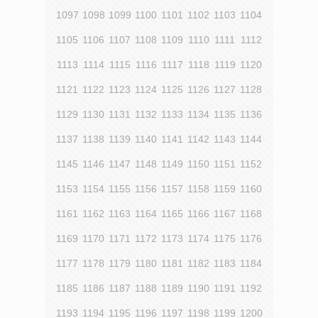
1097
1098
1099
1100
1101
1102
1103
1104
1105
1106
1107
1108
1109
1110
1111
1112
1113
1114
1115
1116
1117
1118
1119
1120
1121
1122
1123
1124
1125
1126
1127
1128
1129
1130
1131
1132
1133
1134
1135
1136
1137
1138
1139
1140
1141
1142
1143
1144
1145
1146
1147
1148
1149
1150
1151
1152
1153
1154
1155
1156
1157
1158
1159
1160
1161
1162
1163
1164
1165
1166
1167
1168
1169
1170
1171
1172
1173
1174
1175
1176
1177
1178
1179
1180
1181
1182
1183
1184
1185
1186
1187
1188
1189
1190
1191
1192
1193
1194
1195
1196
1197
1198
1199
1200