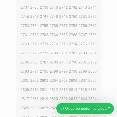
2737
2738
2739
2740
2741
2742
2743
2744
2745
2746
2747
2748
2749
2750
2751
2752
2753
2754
2755
2756
2757
2758
2759
2760
2761
2762
2763
2764
2765
2766
2767
2768
2769
2770
2771
2772
2773
2774
2775
2776
2777
2778
2779
2780
2781
2782
2783
2784
2785
2786
2787
2788
2789
2790
2791
2792
2793
2794
2795
2796
2797
2798
2799
2800
Nossa Equipe está aqui para
2801
2802
2803
2804
2805
2806
2807
2808
responder às suas perguntas.
2809
2810
2811
2812
2813
2814
2815
2816
Oi, como podemos ajudar?
2817
2818
2819
2820
2821
2822
2823
2824
2825
2826
2827
2828
2829
2830
2831
2832
Oi, como podemos ajudar?