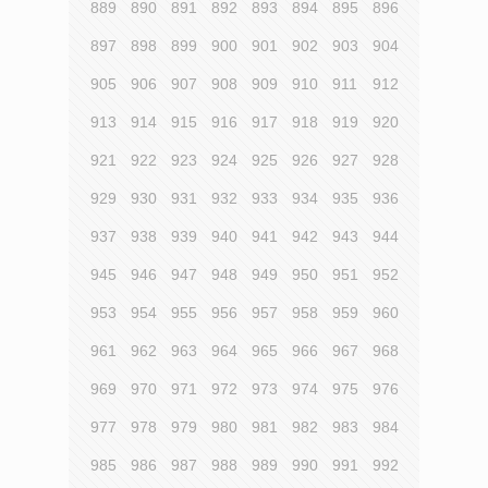
889
890
891
892
893
894
895
896
897
898
899
900
901
902
903
904
905
906
907
908
909
910
911
912
913
914
915
916
917
918
919
920
921
922
923
924
925
926
927
928
929
930
931
932
933
934
935
936
937
938
939
940
941
942
943
944
945
946
947
948
949
950
951
952
953
954
955
956
957
958
959
960
961
962
963
964
965
966
967
968
969
970
971
972
973
974
975
976
977
978
979
980
981
982
983
984
985
986
987
988
989
990
991
992