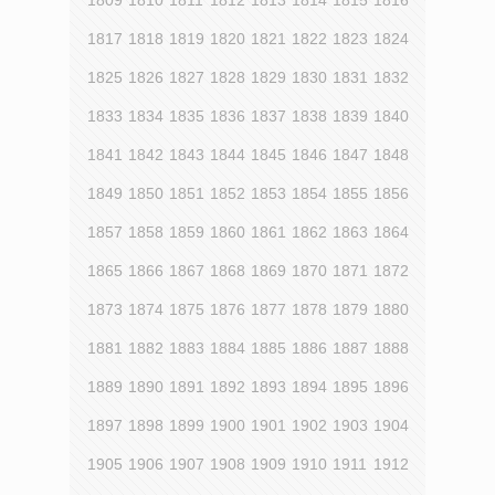
1809
1810
1811
1812
1813
1814
1815
1816
1817
1818
1819
1820
1821
1822
1823
1824
1825
1826
1827
1828
1829
1830
1831
1832
1833
1834
1835
1836
1837
1838
1839
1840
1841
1842
1843
1844
1845
1846
1847
1848
1849
1850
1851
1852
1853
1854
1855
1856
1857
1858
1859
1860
1861
1862
1863
1864
1865
1866
1867
1868
1869
1870
1871
1872
1873
1874
1875
1876
1877
1878
1879
1880
1881
1882
1883
1884
1885
1886
1887
1888
1889
1890
1891
1892
1893
1894
1895
1896
1897
1898
1899
1900
1901
1902
1903
1904
1905
1906
1907
1908
1909
1910
1911
1912