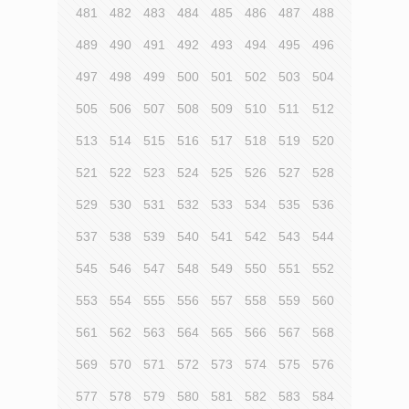
481
482
483
484
485
486
487
488
489
490
491
492
493
494
495
496
497
498
499
500
501
502
503
504
505
506
507
508
509
510
511
512
513
514
515
516
517
518
519
520
521
522
523
524
525
526
527
528
529
530
531
532
533
534
535
536
537
538
539
540
541
542
543
544
545
546
547
548
549
550
551
552
553
554
555
556
557
558
559
560
561
562
563
564
565
566
567
568
569
570
571
572
573
574
575
576
577
578
579
580
581
582
583
584