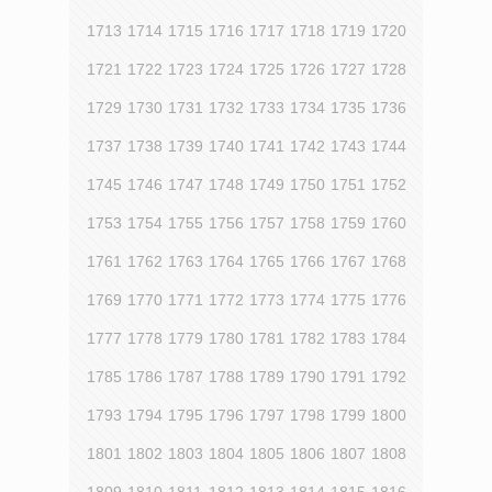
1713
1714
1715
1716
1717
1718
1719
1720
1721
1722
1723
1724
1725
1726
1727
1728
1729
1730
1731
1732
1733
1734
1735
1736
1737
1738
1739
1740
1741
1742
1743
1744
1745
1746
1747
1748
1749
1750
1751
1752
1753
1754
1755
1756
1757
1758
1759
1760
1761
1762
1763
1764
1765
1766
1767
1768
1769
1770
1771
1772
1773
1774
1775
1776
1777
1778
1779
1780
1781
1782
1783
1784
1785
1786
1787
1788
1789
1790
1791
1792
1793
1794
1795
1796
1797
1798
1799
1800
1801
1802
1803
1804
1805
1806
1807
1808