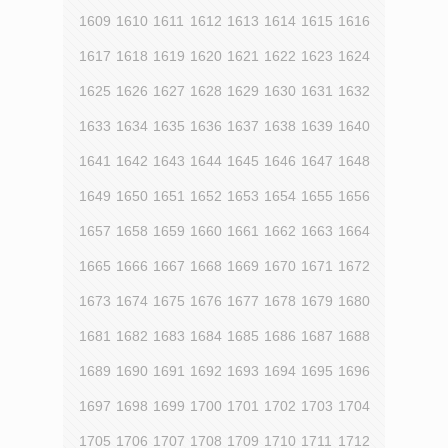
1609
1610
1611
1612
1613
1614
1615
1616
1617
1618
1619
1620
1621
1622
1623
1624
1625
1626
1627
1628
1629
1630
1631
1632
1633
1634
1635
1636
1637
1638
1639
1640
1641
1642
1643
1644
1645
1646
1647
1648
1649
1650
1651
1652
1653
1654
1655
1656
1657
1658
1659
1660
1661
1662
1663
1664
1665
1666
1667
1668
1669
1670
1671
1672
1673
1674
1675
1676
1677
1678
1679
1680
1681
1682
1683
1684
1685
1686
1687
1688
1689
1690
1691
1692
1693
1694
1695
1696
1697
1698
1699
1700
1701
1702
1703
1704
1705
1706
1707
1708
1709
1710
1711
1712