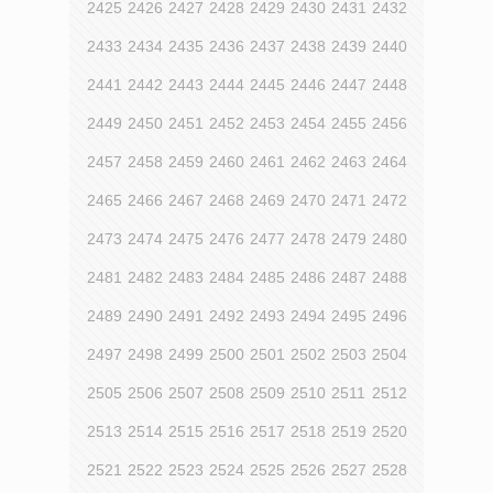
2425
2426
2427
2428
2429
2430
2431
2432
2433
2434
2435
2436
2437
2438
2439
2440
2441
2442
2443
2444
2445
2446
2447
2448
2449
2450
2451
2452
2453
2454
2455
2456
2457
2458
2459
2460
2461
2462
2463
2464
2465
2466
2467
2468
2469
2470
2471
2472
2473
2474
2475
2476
2477
2478
2479
2480
2481
2482
2483
2484
2485
2486
2487
2488
2489
2490
2491
2492
2493
2494
2495
2496
2497
2498
2499
2500
2501
2502
2503
2504
2505
2506
2507
2508
2509
2510
2511
2512
2513
2514
2515
2516
2517
2518
2519
2520
2521
2522
2523
2524
2525
2526
2527
2528