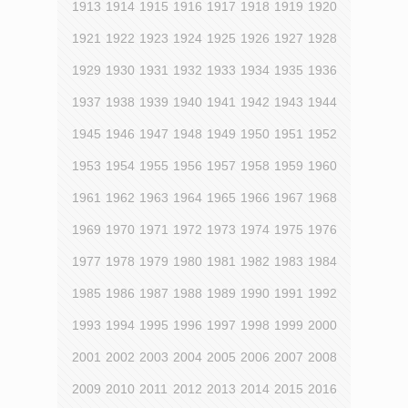
1913
1914
1915
1916
1917
1918
1919
1920
1921
1922
1923
1924
1925
1926
1927
1928
1929
1930
1931
1932
1933
1934
1935
1936
1937
1938
1939
1940
1941
1942
1943
1944
1945
1946
1947
1948
1949
1950
1951
1952
1953
1954
1955
1956
1957
1958
1959
1960
1961
1962
1963
1964
1965
1966
1967
1968
1969
1970
1971
1972
1973
1974
1975
1976
1977
1978
1979
1980
1981
1982
1983
1984
1985
1986
1987
1988
1989
1990
1991
1992
1993
1994
1995
1996
1997
1998
1999
2000
2001
2002
2003
2004
2005
2006
2007
2008
2009
2010
2011
2012
2013
2014
2015
2016