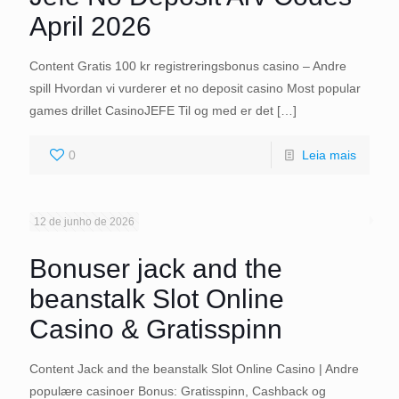
April 2026
Content Gratis 100 kr registreringsbonus casino – Andre
spill Hvordan vi vurderer et no deposit casino Most popular
games drillet CasinoJEFE Til og med er det
[…]
0
Leia mais
12 de junho de 2026
Bonuser jack and the
beanstalk Slot Online
Casino & Gratisspinn
Content Jack and the beanstalk Slot Online Casino | Andre
populære casinoer Bonus: Gratisspinn, Cashback og