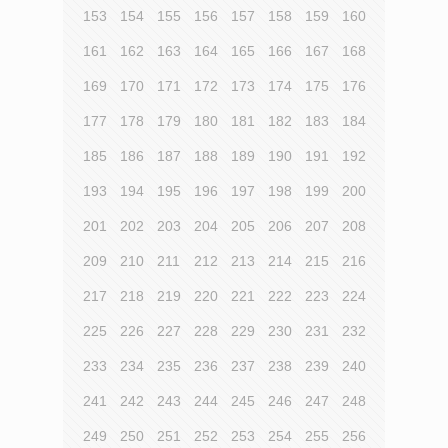
153
154
155
156
157
158
159
160
161
162
163
164
165
166
167
168
169
170
171
172
173
174
175
176
177
178
179
180
181
182
183
184
185
186
187
188
189
190
191
192
193
194
195
196
197
198
199
200
201
202
203
204
205
206
207
208
209
210
211
212
213
214
215
216
217
218
219
220
221
222
223
224
225
226
227
228
229
230
231
232
233
234
235
236
237
238
239
240
241
242
243
244
245
246
247
248
249
250
251
252
253
254
255
256