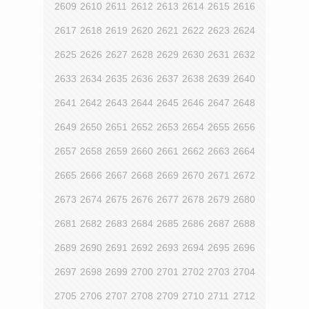
2609
2610
2611
2612
2613
2614
2615
2616
2617
2618
2619
2620
2621
2622
2623
2624
2625
2626
2627
2628
2629
2630
2631
2632
2633
2634
2635
2636
2637
2638
2639
2640
2641
2642
2643
2644
2645
2646
2647
2648
2649
2650
2651
2652
2653
2654
2655
2656
2657
2658
2659
2660
2661
2662
2663
2664
2665
2666
2667
2668
2669
2670
2671
2672
2673
2674
2675
2676
2677
2678
2679
2680
2681
2682
2683
2684
2685
2686
2687
2688
2689
2690
2691
2692
2693
2694
2695
2696
2697
2698
2699
2700
2701
2702
2703
2704
2705
2706
2707
2708
2709
2710
2711
2712