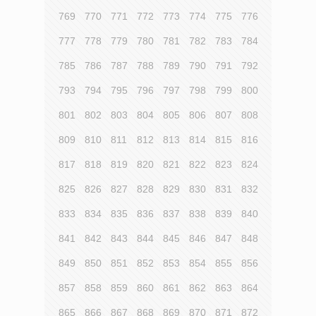
769
770
771
772
773
774
775
776
777
778
779
780
781
782
783
784
785
786
787
788
789
790
791
792
793
794
795
796
797
798
799
800
801
802
803
804
805
806
807
808
809
810
811
812
813
814
815
816
817
818
819
820
821
822
823
824
825
826
827
828
829
830
831
832
833
834
835
836
837
838
839
840
841
842
843
844
845
846
847
848
849
850
851
852
853
854
855
856
857
858
859
860
861
862
863
864
865
866
867
868
869
870
871
872