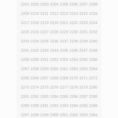
2201
2202
2203
2204
2205
2206
2207
2208
2209
2210
2211
2212
2213
2214
2215
2216
2217
2218
2219
2220
2221
2222
2223
2224
2225
2226
2227
2228
2229
2230
2231
2232
2233
2234
2235
2236
2237
2238
2239
2240
2241
2242
2243
2244
2245
2246
2247
2248
2249
2250
2251
2252
2253
2254
2255
2256
2257
2258
2259
2260
2261
2262
2263
2264
2265
2266
2267
2268
2269
2270
2271
2272
2273
2274
2275
2276
2277
2278
2279
2280
2281
2282
2283
2284
2285
2286
2287
2288
2289
2290
2291
2292
2293
2294
2295
2296
2297
2298
2299
2300
2301
2302
2303
2304