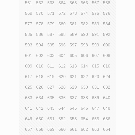
561
562
563
564
565
566
567
568
569
570
571
572
573
574
575
576
577
578
579
580
581
582
583
584
585
586
587
588
589
590
591
592
593
594
595
596
597
598
599
600
601
602
603
604
605
606
607
608
609
610
611
612
613
614
615
616
617
618
619
620
621
622
623
624
625
626
627
628
629
630
631
632
633
634
635
636
637
638
639
640
641
642
643
644
645
646
647
648
649
650
651
652
653
654
655
656
657
658
659
660
661
662
663
664