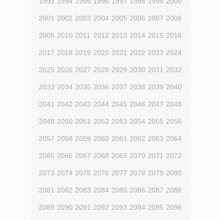
1993
1994
1995
1996
1997
1998
1999
2000
2001
2002
2003
2004
2005
2006
2007
2008
2009
2010
2011
2012
2013
2014
2015
2016
2017
2018
2019
2020
2021
2022
2023
2024
2025
2026
2027
2028
2029
2030
2031
2032
2033
2034
2035
2036
2037
2038
2039
2040
2041
2042
2043
2044
2045
2046
2047
2048
2049
2050
2051
2052
2053
2054
2055
2056
2057
2058
2059
2060
2061
2062
2063
2064
2065
2066
2067
2068
2069
2070
2071
2072
2073
2074
2075
2076
2077
2078
2079
2080
2081
2082
2083
2084
2085
2086
2087
2088
2089
2090
2091
2092
2093
2094
2095
2096