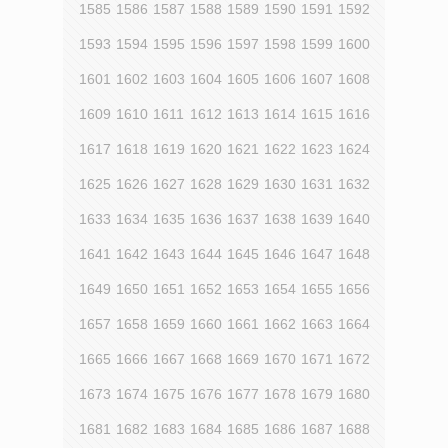
1585
1586
1587
1588
1589
1590
1591
1592
1593
1594
1595
1596
1597
1598
1599
1600
1601
1602
1603
1604
1605
1606
1607
1608
1609
1610
1611
1612
1613
1614
1615
1616
1617
1618
1619
1620
1621
1622
1623
1624
1625
1626
1627
1628
1629
1630
1631
1632
1633
1634
1635
1636
1637
1638
1639
1640
1641
1642
1643
1644
1645
1646
1647
1648
1649
1650
1651
1652
1653
1654
1655
1656
1657
1658
1659
1660
1661
1662
1663
1664
1665
1666
1667
1668
1669
1670
1671
1672
1673
1674
1675
1676
1677
1678
1679
1680
1681
1682
1683
1684
1685
1686
1687
1688