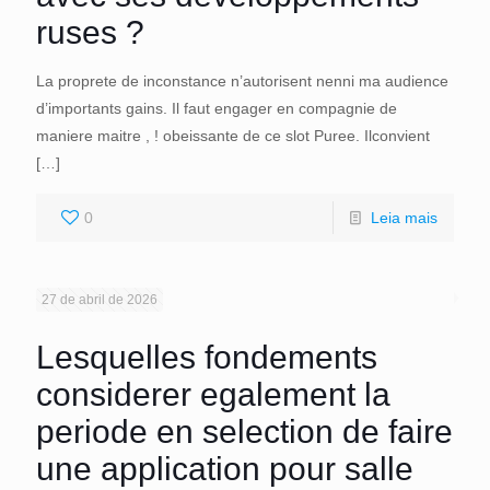
ruses ?
La proprete de inconstance n’autorisent nenni ma audience
d’importants gains. Il faut engager en compagnie de
maniere maitre , ! obeissante de ce slot Puree. Ilconvient
[…]
0
Leia mais
27 de abril de 2026
Lesquelles fondements
considerer egalement la
periode en selection de faire
une application pour salle