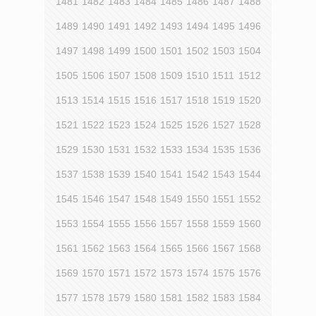
1481
1482
1483
1484
1485
1486
1487
1488
1489
1490
1491
1492
1493
1494
1495
1496
1497
1498
1499
1500
1501
1502
1503
1504
1505
1506
1507
1508
1509
1510
1511
1512
1513
1514
1515
1516
1517
1518
1519
1520
1521
1522
1523
1524
1525
1526
1527
1528
1529
1530
1531
1532
1533
1534
1535
1536
1537
1538
1539
1540
1541
1542
1543
1544
1545
1546
1547
1548
1549
1550
1551
1552
1553
1554
1555
1556
1557
1558
1559
1560
1561
1562
1563
1564
1565
1566
1567
1568
1569
1570
1571
1572
1573
1574
1575
1576
1577
1578
1579
1580
1581
1582
1583
1584