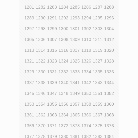
1281
1282
1283
1284
1285
1286
1287
1288
1289
1290
1291
1292
1293
1294
1295
1296
1297
1298
1299
1300
1301
1302
1303
1304
1305
1306
1307
1308
1309
1310
1311
1312
1313
1314
1315
1316
1317
1318
1319
1320
1321
1322
1323
1324
1325
1326
1327
1328
1329
1330
1331
1332
1333
1334
1335
1336
1337
1338
1339
1340
1341
1342
1343
1344
1345
1346
1347
1348
1349
1350
1351
1352
1353
1354
1355
1356
1357
1358
1359
1360
1361
1362
1363
1364
1365
1366
1367
1368
1369
1370
1371
1372
1373
1374
1375
1376
1377
1378
1379
1380
1381
1382
1383
1384