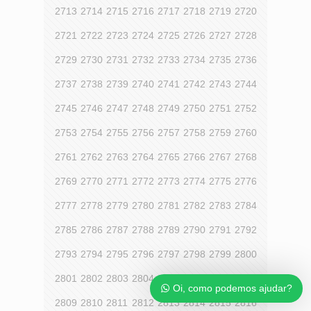
2713
2714
2715
2716
2717
2718
2719
2720
2721
2722
2723
2724
2725
2726
2727
2728
2729
2730
2731
2732
2733
2734
2735
2736
2737
2738
2739
2740
2741
2742
2743
2744
2745
2746
2747
2748
2749
2750
2751
2752
2753
2754
2755
2756
2757
2758
2759
2760
2761
2762
2763
2764
2765
2766
2767
2768
2769
2770
2771
2772
2773
2774
2775
2776
2777
2778
2779
2780
2781
2782
2783
2784
2785
2786
2787
2788
2789
2790
2791
2792
2793
2794
2795
2796
2797
2798
2799
2800
2801
2802
2803
2804
2805
2806
2807
2808
Oi, como podemos ajudar?
2809
2810
2811
2812
2813
2814
2815
2816