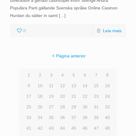
utvecklare a genast casinospel inom Sverige Andra
Populära Parti gällande Svenska språke Online Casinon
Hurdan du sätter in samt
[…]
0
Leia mais
Página anterior
1
2
3
4
5
6
7
8
9
10
11
12
13
14
15
16
17
18
19
20
21
22
23
24
25
26
27
28
29
30
31
32
33
34
35
36
37
38
39
40
41
42
43
44
45
46
47
48