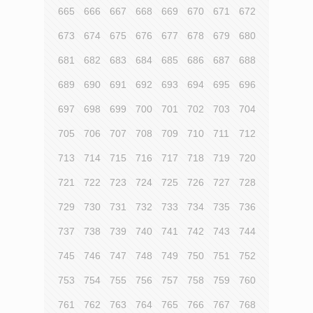
665
666
667
668
669
670
671
672
673
674
675
676
677
678
679
680
681
682
683
684
685
686
687
688
689
690
691
692
693
694
695
696
697
698
699
700
701
702
703
704
705
706
707
708
709
710
711
712
713
714
715
716
717
718
719
720
721
722
723
724
725
726
727
728
729
730
731
732
733
734
735
736
737
738
739
740
741
742
743
744
745
746
747
748
749
750
751
752
753
754
755
756
757
758
759
760
761
762
763
764
765
766
767
768