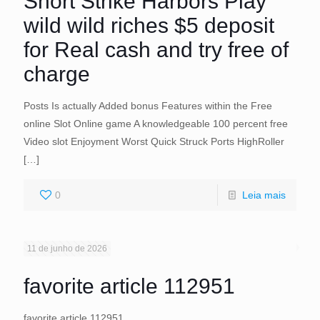
Short Strike Harbors Play
wild wild riches $5 deposit
for Real cash and try free of
charge
Posts Is actually Added bonus Features within the Free
online Slot Online game A knowledgeable 100 percent free
Video slot Enjoyment Worst Quick Struck Ports HighRoller
[…]
0
Leia mais
11 de junho de 2026
favorite article 112951
favorite article 112951