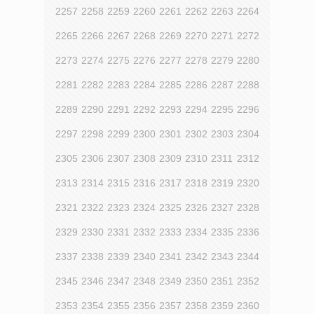
2257
2258
2259
2260
2261
2262
2263
2264
2265
2266
2267
2268
2269
2270
2271
2272
2273
2274
2275
2276
2277
2278
2279
2280
2281
2282
2283
2284
2285
2286
2287
2288
2289
2290
2291
2292
2293
2294
2295
2296
2297
2298
2299
2300
2301
2302
2303
2304
2305
2306
2307
2308
2309
2310
2311
2312
2313
2314
2315
2316
2317
2318
2319
2320
2321
2322
2323
2324
2325
2326
2327
2328
2329
2330
2331
2332
2333
2334
2335
2336
2337
2338
2339
2340
2341
2342
2343
2344
2345
2346
2347
2348
2349
2350
2351
2352
2353
2354
2355
2356
2357
2358
2359
2360