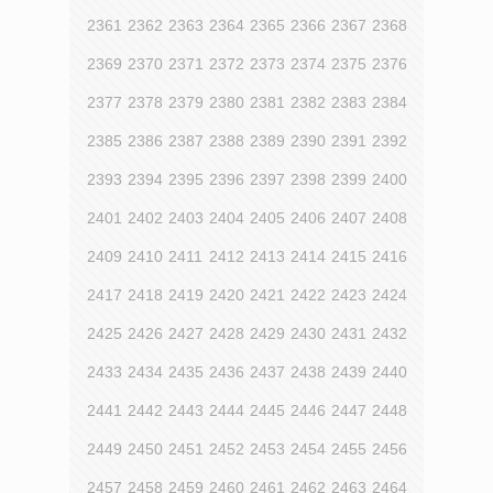
2361
2362
2363
2364
2365
2366
2367
2368
2369
2370
2371
2372
2373
2374
2375
2376
2377
2378
2379
2380
2381
2382
2383
2384
2385
2386
2387
2388
2389
2390
2391
2392
2393
2394
2395
2396
2397
2398
2399
2400
2401
2402
2403
2404
2405
2406
2407
2408
2409
2410
2411
2412
2413
2414
2415
2416
2417
2418
2419
2420
2421
2422
2423
2424
2425
2426
2427
2428
2429
2430
2431
2432
2433
2434
2435
2436
2437
2438
2439
2440
2441
2442
2443
2444
2445
2446
2447
2448
2449
2450
2451
2452
2453
2454
2455
2456
2457
2458
2459
2460
2461
2462
2463
2464