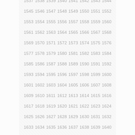
1537
1538
1539
1540
1541
1542
1543
1544
1545
1546
1547
1548
1549
1550
1551
1552
1553
1554
1555
1556
1557
1558
1559
1560
1561
1562
1563
1564
1565
1566
1567
1568
1569
1570
1571
1572
1573
1574
1575
1576
1577
1578
1579
1580
1581
1582
1583
1584
1585
1586
1587
1588
1589
1590
1591
1592
1593
1594
1595
1596
1597
1598
1599
1600
1601
1602
1603
1604
1605
1606
1607
1608
1609
1610
1611
1612
1613
1614
1615
1616
1617
1618
1619
1620
1621
1622
1623
1624
1625
1626
1627
1628
1629
1630
1631
1632
1633
1634
1635
1636
1637
1638
1639
1640