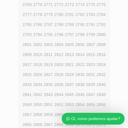
2769
2770
2771
2772
2773
2774
2775
2776
2777
2778
2779
2780
2781
2782
2783
2784
2785
2786
2787
2788
2789
2790
2791
2792
2793
2794
2795
2796
2797
2798
2799
2800
2801
2802
2803
2804
2805
2806
2807
2808
2809
2810
2811
2812
2813
2814
2815
2816
2817
2818
2819
2820
2821
2822
2823
2824
2825
2826
2827
2828
2829
2830
2831
2832
2833
2834
2835
2836
2837
2838
2839
2840
2841
2842
2843
2844
2845
2846
2847
2848
Nossa Equipe está aqui para
responder às suas perguntas.
2849
2850
2851
2852
2853
2854
2855
2856
2857
2858
2859
2860
2861
2862
2863
2864
Oi, como podemos ajudar?
Oi, como podemos ajudar?
2865
2866
2867
2868
2869
2870
2871
2872