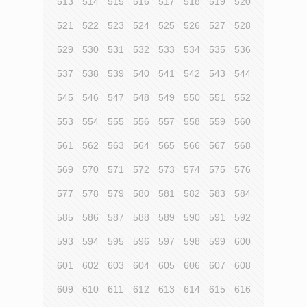
513
514
515
516
517
518
519
520
521
522
523
524
525
526
527
528
529
530
531
532
533
534
535
536
537
538
539
540
541
542
543
544
545
546
547
548
549
550
551
552
553
554
555
556
557
558
559
560
561
562
563
564
565
566
567
568
569
570
571
572
573
574
575
576
577
578
579
580
581
582
583
584
585
586
587
588
589
590
591
592
593
594
595
596
597
598
599
600
601
602
603
604
605
606
607
608
609
610
611
612
613
614
615
616