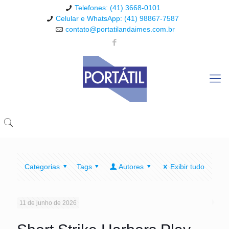
Telefones: (41) 3668-0101
Celular e WhatsApp: (41) 98867-7587
contato@portatilandaimes.com.br
Categorias
Tags
Autores
Exibir tudo
11 de junho de 2026