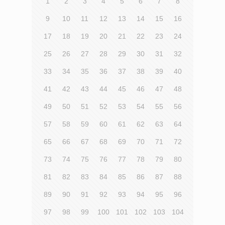
1
2
3
4
5
6
7
8
9
10
11
12
13
14
15
16
17
18
19
20
21
22
23
24
25
26
27
28
29
30
31
32
33
34
35
36
37
38
39
40
41
42
43
44
45
46
47
48
49
50
51
52
53
54
55
56
57
58
59
60
61
62
63
64
65
66
67
68
69
70
71
72
73
74
75
76
77
78
79
80
81
82
83
84
85
86
87
88
89
90
91
92
93
94
95
96
97
98
99
100
101
102
103
104