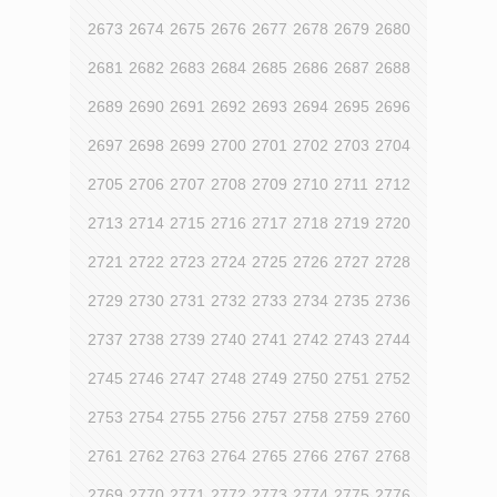
2673
2674
2675
2676
2677
2678
2679
2680
2681
2682
2683
2684
2685
2686
2687
2688
2689
2690
2691
2692
2693
2694
2695
2696
2697
2698
2699
2700
2701
2702
2703
2704
2705
2706
2707
2708
2709
2710
2711
2712
2713
2714
2715
2716
2717
2718
2719
2720
2721
2722
2723
2724
2725
2726
2727
2728
2729
2730
2731
2732
2733
2734
2735
2736
2737
2738
2739
2740
2741
2742
2743
2744
2745
2746
2747
2748
2749
2750
2751
2752
2753
2754
2755
2756
2757
2758
2759
2760
2761
2762
2763
2764
2765
2766
2767
2768
2769
2770
2771
2772
2773
2774
2775
2776