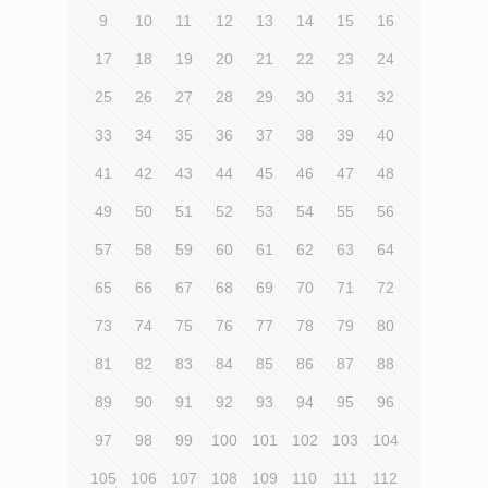
9
10
11
12
13
14
15
16
17
18
19
20
21
22
23
24
25
26
27
28
29
30
31
32
33
34
35
36
37
38
39
40
41
42
43
44
45
46
47
48
49
50
51
52
53
54
55
56
57
58
59
60
61
62
63
64
65
66
67
68
69
70
71
72
73
74
75
76
77
78
79
80
81
82
83
84
85
86
87
88
89
90
91
92
93
94
95
96
97
98
99
100
101
102
103
104
105
106
107
108
109
110
111
112