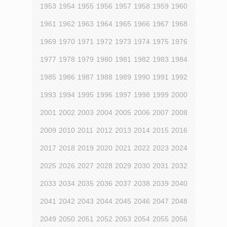
1953
1954
1955
1956
1957
1958
1959
1960
1961
1962
1963
1964
1965
1966
1967
1968
1969
1970
1971
1972
1973
1974
1975
1976
1977
1978
1979
1980
1981
1982
1983
1984
1985
1986
1987
1988
1989
1990
1991
1992
1993
1994
1995
1996
1997
1998
1999
2000
2001
2002
2003
2004
2005
2006
2007
2008
2009
2010
2011
2012
2013
2014
2015
2016
2017
2018
2019
2020
2021
2022
2023
2024
2025
2026
2027
2028
2029
2030
2031
2032
2033
2034
2035
2036
2037
2038
2039
2040
2041
2042
2043
2044
2045
2046
2047
2048
2049
2050
2051
2052
2053
2054
2055
2056