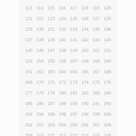
113
114
115
116
117
118
119
120
121
122
123
124
125
126
127
128
129
130
131
132
133
134
135
136
137
138
139
140
141
142
143
144
145
146
147
148
149
150
151
152
153
154
155
156
157
158
159
160
161
162
163
164
165
166
167
168
169
170
171
172
173
174
175
176
177
178
179
180
181
182
183
184
185
186
187
188
189
190
191
192
193
194
195
196
197
198
199
200
201
202
203
204
205
206
207
208
209
210
211
212
213
214
215
216