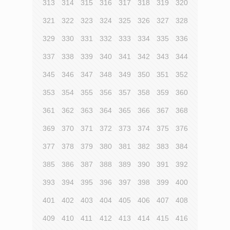
313
314
315
316
317
318
319
320
321
322
323
324
325
326
327
328
329
330
331
332
333
334
335
336
337
338
339
340
341
342
343
344
345
346
347
348
349
350
351
352
353
354
355
356
357
358
359
360
361
362
363
364
365
366
367
368
369
370
371
372
373
374
375
376
377
378
379
380
381
382
383
384
385
386
387
388
389
390
391
392
393
394
395
396
397
398
399
400
401
402
403
404
405
406
407
408
409
410
411
412
413
414
415
416