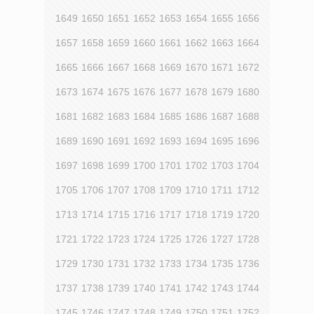
1649
1650
1651
1652
1653
1654
1655
1656
1657
1658
1659
1660
1661
1662
1663
1664
1665
1666
1667
1668
1669
1670
1671
1672
1673
1674
1675
1676
1677
1678
1679
1680
1681
1682
1683
1684
1685
1686
1687
1688
1689
1690
1691
1692
1693
1694
1695
1696
1697
1698
1699
1700
1701
1702
1703
1704
1705
1706
1707
1708
1709
1710
1711
1712
1713
1714
1715
1716
1717
1718
1719
1720
1721
1722
1723
1724
1725
1726
1727
1728
1729
1730
1731
1732
1733
1734
1735
1736
1737
1738
1739
1740
1741
1742
1743
1744
1745
1746
1747
1748
1749
1750
1751
1752