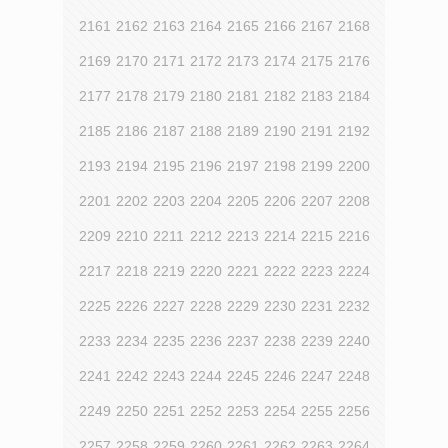
2161
2162
2163
2164
2165
2166
2167
2168
2169
2170
2171
2172
2173
2174
2175
2176
2177
2178
2179
2180
2181
2182
2183
2184
2185
2186
2187
2188
2189
2190
2191
2192
2193
2194
2195
2196
2197
2198
2199
2200
2201
2202
2203
2204
2205
2206
2207
2208
2209
2210
2211
2212
2213
2214
2215
2216
2217
2218
2219
2220
2221
2222
2223
2224
2225
2226
2227
2228
2229
2230
2231
2232
2233
2234
2235
2236
2237
2238
2239
2240
2241
2242
2243
2244
2245
2246
2247
2248
2249
2250
2251
2252
2253
2254
2255
2256
2257
2258
2259
2260
2261
2262
2263
2264