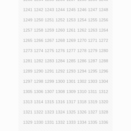
1241
1242
1243
1244
1245
1246
1247
1248
1249
1250
1251
1252
1253
1254
1255
1256
1257
1258
1259
1260
1261
1262
1263
1264
1265
1266
1267
1268
1269
1270
1271
1272
1273
1274
1275
1276
1277
1278
1279
1280
1281
1282
1283
1284
1285
1286
1287
1288
1289
1290
1291
1292
1293
1294
1295
1296
1297
1298
1299
1300
1301
1302
1303
1304
1305
1306
1307
1308
1309
1310
1311
1312
1313
1314
1315
1316
1317
1318
1319
1320
1321
1322
1323
1324
1325
1326
1327
1328
1329
1330
1331
1332
1333
1334
1335
1336