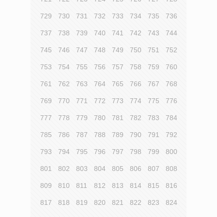
729
730
731
732
733
734
735
736
737
738
739
740
741
742
743
744
745
746
747
748
749
750
751
752
753
754
755
756
757
758
759
760
761
762
763
764
765
766
767
768
769
770
771
772
773
774
775
776
777
778
779
780
781
782
783
784
785
786
787
788
789
790
791
792
793
794
795
796
797
798
799
800
801
802
803
804
805
806
807
808
809
810
811
812
813
814
815
816
817
818
819
820
821
822
823
824