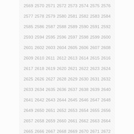
2569
2570
2571
2572
2573
2574
2575
2576
2577
2578
2579
2580
2581
2582
2583
2584
2585
2586
2587
2588
2589
2590
2591
2592
2593
2594
2595
2596
2597
2598
2599
2600
2601
2602
2603
2604
2605
2606
2607
2608
2609
2610
2611
2612
2613
2614
2615
2616
2617
2618
2619
2620
2621
2622
2623
2624
2625
2626
2627
2628
2629
2630
2631
2632
2633
2634
2635
2636
2637
2638
2639
2640
2641
2642
2643
2644
2645
2646
2647
2648
2649
2650
2651
2652
2653
2654
2655
2656
2657
2658
2659
2660
2661
2662
2663
2664
2665
2666
2667
2668
2669
2670
2671
2672