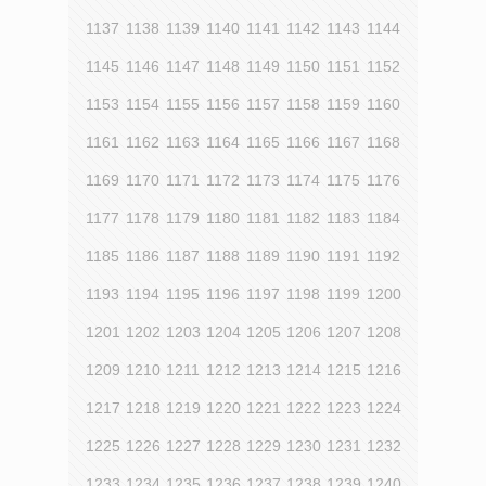
1137
1138
1139
1140
1141
1142
1143
1144
1145
1146
1147
1148
1149
1150
1151
1152
1153
1154
1155
1156
1157
1158
1159
1160
1161
1162
1163
1164
1165
1166
1167
1168
1169
1170
1171
1172
1173
1174
1175
1176
1177
1178
1179
1180
1181
1182
1183
1184
1185
1186
1187
1188
1189
1190
1191
1192
1193
1194
1195
1196
1197
1198
1199
1200
1201
1202
1203
1204
1205
1206
1207
1208
1209
1210
1211
1212
1213
1214
1215
1216
1217
1218
1219
1220
1221
1222
1223
1224
1225
1226
1227
1228
1229
1230
1231
1232
1233
1234
1235
1236
1237
1238
1239
1240