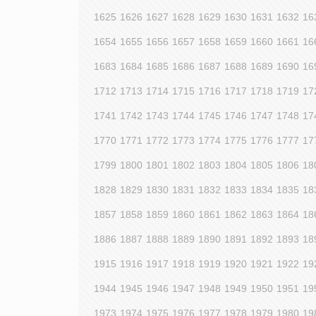
1625
1626
1627
1628
1629
1630
1631
1632
16
1654
1655
1656
1657
1658
1659
1660
1661
16
1683
1684
1685
1686
1687
1688
1689
1690
16
1712
1713
1714
1715
1716
1717
1718
1719
17
1741
1742
1743
1744
1745
1746
1747
1748
17
1770
1771
1772
1773
1774
1775
1776
1777
17
1799
1800
1801
1802
1803
1804
1805
1806
18
1828
1829
1830
1831
1832
1833
1834
1835
18
1857
1858
1859
1860
1861
1862
1863
1864
18
1886
1887
1888
1889
1890
1891
1892
1893
18
1915
1916
1917
1918
1919
1920
1921
1922
19
1944
1945
1946
1947
1948
1949
1950
1951
19
1973
1974
1975
1976
1977
1978
1979
1980
19