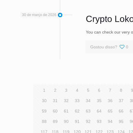
30 de março de 2026
Crypto Loko
You can check our very ow
Gostou disso?
0
1
2
3
4
5
6
7
8
30
31
32
33
34
35
36
37
3
59
60
61
62
63
64
65
66
6
88
89
90
91
92
93
94
95
9
117
118
119
120
121
122
123
124
1