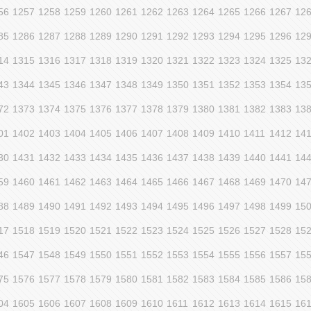
56
1257
1258
1259
1260
1261
1262
1263
1264
1265
1266
1267
12
85
1286
1287
1288
1289
1290
1291
1292
1293
1294
1295
1296
12
14
1315
1316
1317
1318
1319
1320
1321
1322
1323
1324
1325
13
43
1344
1345
1346
1347
1348
1349
1350
1351
1352
1353
1354
13
72
1373
1374
1375
1376
1377
1378
1379
1380
1381
1382
1383
13
01
1402
1403
1404
1405
1406
1407
1408
1409
1410
1411
1412
14
30
1431
1432
1433
1434
1435
1436
1437
1438
1439
1440
1441
14
59
1460
1461
1462
1463
1464
1465
1466
1467
1468
1469
1470
14
88
1489
1490
1491
1492
1493
1494
1495
1496
1497
1498
1499
15
17
1518
1519
1520
1521
1522
1523
1524
1525
1526
1527
1528
15
46
1547
1548
1549
1550
1551
1552
1553
1554
1555
1556
1557
15
75
1576
1577
1578
1579
1580
1581
1582
1583
1584
1585
1586
15
04
1605
1606
1607
1608
1609
1610
1611
1612
1613
1614
1615
16