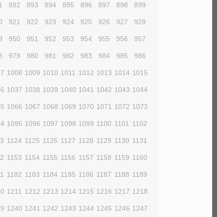
1
892
893
894
895
896
897
898
899
0
921
922
923
924
925
926
927
928
9
950
951
952
953
954
955
956
957
8
979
980
981
982
983
984
985
986
07
1008
1009
1010
1011
1012
1013
1014
1015
36
1037
1038
1039
1040
1041
1042
1043
1044
65
1066
1067
1068
1069
1070
1071
1072
1073
94
1095
1096
1097
1098
1099
1100
1101
1102
23
1124
1125
1126
1127
1128
1129
1130
1131
52
1153
1154
1155
1156
1157
1158
1159
1160
81
1182
1183
1184
1185
1186
1187
1188
1189
10
1211
1212
1213
1214
1215
1216
1217
1218
39
1240
1241
1242
1243
1244
1245
1246
1247