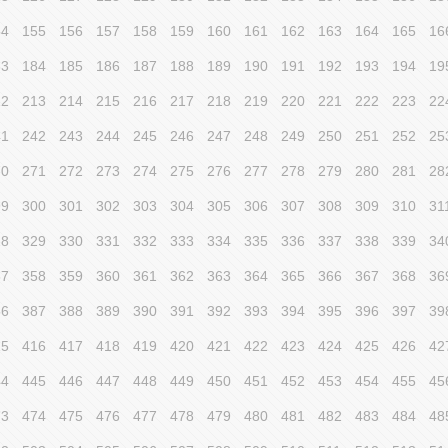
54
155
156
157
158
159
160
161
162
163
164
165
16
83
184
185
186
187
188
189
190
191
192
193
194
19
12
213
214
215
216
217
218
219
220
221
222
223
22
41
242
243
244
245
246
247
248
249
250
251
252
25
70
271
272
273
274
275
276
277
278
279
280
281
28
99
300
301
302
303
304
305
306
307
308
309
310
31
28
329
330
331
332
333
334
335
336
337
338
339
34
57
358
359
360
361
362
363
364
365
366
367
368
36
86
387
388
389
390
391
392
393
394
395
396
397
39
15
416
417
418
419
420
421
422
423
424
425
426
42
44
445
446
447
448
449
450
451
452
453
454
455
45
73
474
475
476
477
478
479
480
481
482
483
484
48