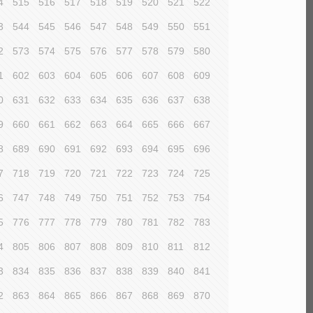
4
515
516
517
518
519
520
521
522
3
544
545
546
547
548
549
550
551
2
573
574
575
576
577
578
579
580
1
602
603
604
605
606
607
608
609
0
631
632
633
634
635
636
637
638
9
660
661
662
663
664
665
666
667
8
689
690
691
692
693
694
695
696
7
718
719
720
721
722
723
724
725
6
747
748
749
750
751
752
753
754
5
776
777
778
779
780
781
782
783
4
805
806
807
808
809
810
811
812
3
834
835
836
837
838
839
840
841
2
863
864
865
866
867
868
869
870