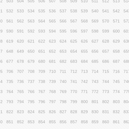
02
503
504
505
506
507
508
509
510
511
512
513
51
31
532
533
534
535
536
537
538
539
540
541
542
54
60
561
562
563
564
565
566
567
568
569
570
571
57
89
590
591
592
593
594
595
596
597
598
599
600
60
18
619
620
621
622
623
624
625
626
627
628
629
63
47
648
649
650
651
652
653
654
655
656
657
658
65
76
677
678
679
680
681
682
683
684
685
686
687
68
05
706
707
708
709
710
711
712
713
714
715
716
71
34
735
736
737
738
739
740
741
742
743
744
745
74
63
764
765
766
767
768
769
770
771
772
773
774
77
92
793
794
795
796
797
798
799
800
801
802
803
80
21
822
823
824
825
826
827
828
829
830
831
832
83
50
851
852
853
854
855
856
857
858
859
860
861
86