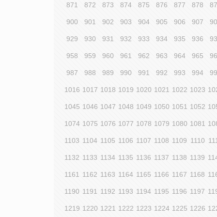
871
872
873
874
875
876
877
878
8
900
901
902
903
904
905
906
907
9
929
930
931
932
933
934
935
936
9
958
959
960
961
962
963
964
965
9
987
988
989
990
991
992
993
994
9
1016
1017
1018
1019
1020
1021
1022
1023
10
1045
1046
1047
1048
1049
1050
1051
1052
10
1074
1075
1076
1077
1078
1079
1080
1081
10
1103
1104
1105
1106
1107
1108
1109
1110
11
1132
1133
1134
1135
1136
1137
1138
1139
11
1161
1162
1163
1164
1165
1166
1167
1168
11
1190
1191
1192
1193
1194
1195
1196
1197
11
1219
1220
1221
1222
1223
1224
1225
1226
12