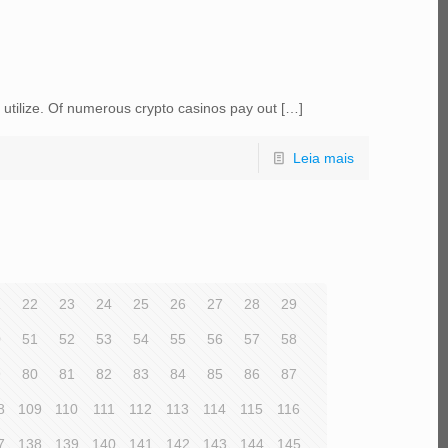
 utilize. Of numerous crypto casinos pay out
[…]
Leia mais
1
22
23
24
25
26
27
28
29
0
51
52
53
54
55
56
57
58
9
80
81
82
83
84
85
86
87
8
109
110
111
112
113
114
115
116
7
138
139
140
141
142
143
144
145