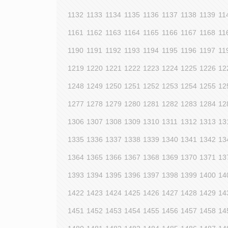
1132
1133
1134
1135
1136
1137
1138
1139
11
1161
1162
1163
1164
1165
1166
1167
1168
11
1190
1191
1192
1193
1194
1195
1196
1197
11
1219
1220
1221
1222
1223
1224
1225
1226
12
1248
1249
1250
1251
1252
1253
1254
1255
12
1277
1278
1279
1280
1281
1282
1283
1284
12
1306
1307
1308
1309
1310
1311
1312
1313
13
1335
1336
1337
1338
1339
1340
1341
1342
13
1364
1365
1366
1367
1368
1369
1370
1371
13
1393
1394
1395
1396
1397
1398
1399
1400
14
1422
1423
1424
1425
1426
1427
1428
1429
14
1451
1452
1453
1454
1455
1456
1457
1458
14