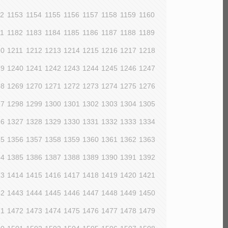
52
1153
1154
1155
1156
1157
1158
1159
1160
81
1182
1183
1184
1185
1186
1187
1188
1189
10
1211
1212
1213
1214
1215
1216
1217
1218
39
1240
1241
1242
1243
1244
1245
1246
1247
68
1269
1270
1271
1272
1273
1274
1275
1276
97
1298
1299
1300
1301
1302
1303
1304
1305
26
1327
1328
1329
1330
1331
1332
1333
1334
55
1356
1357
1358
1359
1360
1361
1362
1363
84
1385
1386
1387
1388
1389
1390
1391
1392
13
1414
1415
1416
1417
1418
1419
1420
1421
42
1443
1444
1445
1446
1447
1448
1449
1450
71
1472
1473
1474
1475
1476
1477
1478
1479