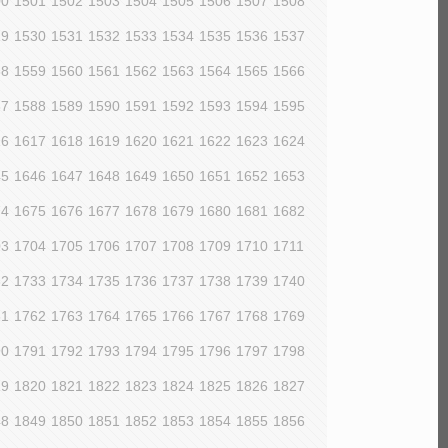
00
1501
1502
1503
1504
1505
1506
1507
1508
29
1530
1531
1532
1533
1534
1535
1536
1537
58
1559
1560
1561
1562
1563
1564
1565
1566
87
1588
1589
1590
1591
1592
1593
1594
1595
16
1617
1618
1619
1620
1621
1622
1623
1624
45
1646
1647
1648
1649
1650
1651
1652
1653
74
1675
1676
1677
1678
1679
1680
1681
1682
03
1704
1705
1706
1707
1708
1709
1710
1711
32
1733
1734
1735
1736
1737
1738
1739
1740
61
1762
1763
1764
1765
1766
1767
1768
1769
90
1791
1792
1793
1794
1795
1796
1797
1798
19
1820
1821
1822
1823
1824
1825
1826
1827
48
1849
1850
1851
1852
1853
1854
1855
1856