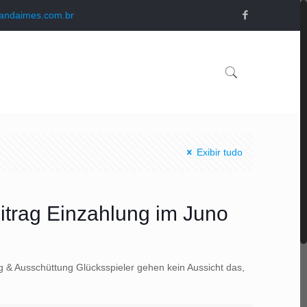
landaimes.com.br
Exibir tudo
eitrag Einzahlung im Juno
ng & Ausschüttung Glücksspieler gehen kein Aussicht das,