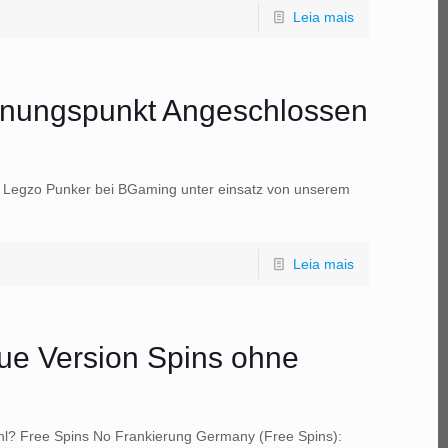
Leia mais
rdnungspunkt Angeschlossen
für Legzo Punker bei BGaming unter einsatz von unserem
Leia mais
eue Version Spins ohne
hl? Free Spins No Frankierung Germany (Free Spins):