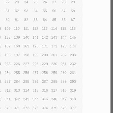
1
22
23
24
25
26
27
28
29
0
51
52
53
54
55
56
57
58
9
80
81
82
83
84
85
86
87
8
109
110
111
112
113
114
115
116
7
138
139
140
141
142
143
144
145
6
167
168
169
170
171
172
173
174
5
196
197
198
199
200
201
202
203
4
225
226
227
228
229
230
231
232
3
254
255
256
257
258
259
260
261
2
283
284
285
286
287
288
289
290
1
312
313
314
315
316
317
318
319
0
341
342
343
344
345
346
347
348
9
370
371
372
373
374
375
376
377