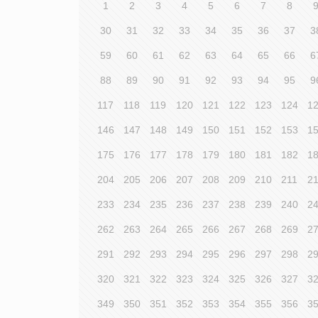
1
2
3
4
5
6
7
8
30
31
32
33
34
35
36
37
3
59
60
61
62
63
64
65
66
6
88
89
90
91
92
93
94
95
9
117
118
119
120
121
122
123
124
1
146
147
148
149
150
151
152
153
1
175
176
177
178
179
180
181
182
1
204
205
206
207
208
209
210
211
2
233
234
235
236
237
238
239
240
2
262
263
264
265
266
267
268
269
2
291
292
293
294
295
296
297
298
2
320
321
322
323
324
325
326
327
3
349
350
351
352
353
354
355
356
3