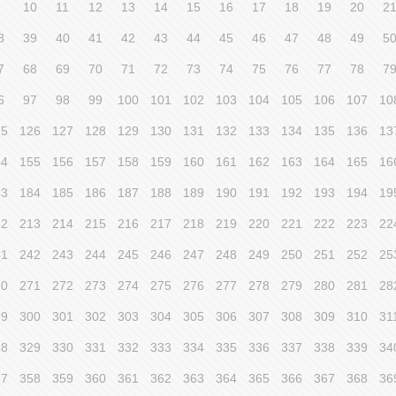
9
10
11
12
13
14
15
16
17
18
19
20
2
8
39
40
41
42
43
44
45
46
47
48
49
5
7
68
69
70
71
72
73
74
75
76
77
78
7
6
97
98
99
100
101
102
103
104
105
106
107
10
25
126
127
128
129
130
131
132
133
134
135
136
13
54
155
156
157
158
159
160
161
162
163
164
165
16
83
184
185
186
187
188
189
190
191
192
193
194
19
12
213
214
215
216
217
218
219
220
221
222
223
22
41
242
243
244
245
246
247
248
249
250
251
252
25
70
271
272
273
274
275
276
277
278
279
280
281
28
99
300
301
302
303
304
305
306
307
308
309
310
31
28
329
330
331
332
333
334
335
336
337
338
339
34
57
358
359
360
361
362
363
364
365
366
367
368
36