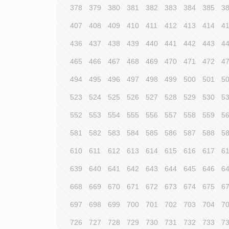
378
379
380
381
382
383
384
385
3
407
408
409
410
411
412
413
414
4
436
437
438
439
440
441
442
443
4
465
466
467
468
469
470
471
472
4
494
495
496
497
498
499
500
501
5
523
524
525
526
527
528
529
530
5
552
553
554
555
556
557
558
559
5
581
582
583
584
585
586
587
588
5
610
611
612
613
614
615
616
617
6
639
640
641
642
643
644
645
646
6
668
669
670
671
672
673
674
675
6
697
698
699
700
701
702
703
704
7
726
727
728
729
730
731
732
733
7