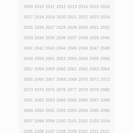
2009
2010
2011
2012
2013
2014
2015
2016
2017
2018
2019
2020
2021
2022
2023
2024
2025
2026
2027
2028
2029
2030
2031
2032
2033
2034
2035
2036
2037
2038
2039
2040
2041
2042
2043
2044
2045
2046
2047
2048
2049
2050
2051
2052
2053
2054
2055
2056
2057
2058
2059
2060
2061
2062
2063
2064
2065
2066
2067
2068
2069
2070
2071
2072
2073
2074
2075
2076
2077
2078
2079
2080
2081
2082
2083
2084
2085
2086
2087
2088
2089
2090
2091
2092
2093
2094
2095
2096
2097
2098
2099
2100
2101
2102
2103
2104
2105
2106
2107
2108
2109
2110
2111
2112