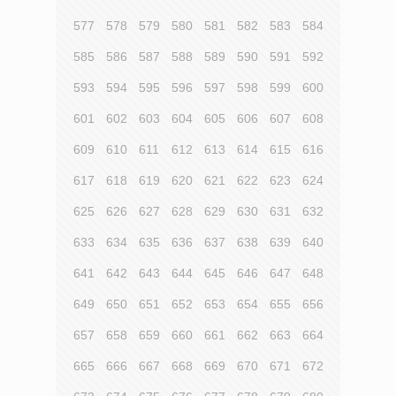
577
578
579
580
581
582
583
584
585
586
587
588
589
590
591
592
593
594
595
596
597
598
599
600
601
602
603
604
605
606
607
608
609
610
611
612
613
614
615
616
617
618
619
620
621
622
623
624
625
626
627
628
629
630
631
632
633
634
635
636
637
638
639
640
641
642
643
644
645
646
647
648
649
650
651
652
653
654
655
656
657
658
659
660
661
662
663
664
665
666
667
668
669
670
671
672