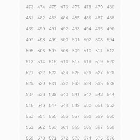
473
474
475
476
477
478
479
480
481
482
483
484
485
486
487
488
489
490
491
492
493
494
495
496
497
498
499
500
501
502
503
504
505
506
507
508
509
510
511
512
513
514
515
516
517
518
519
520
521
522
523
524
525
526
527
528
529
530
531
532
533
534
535
536
537
538
539
540
541
542
543
544
545
546
547
548
549
550
551
552
553
554
555
556
557
558
559
560
561
562
563
564
565
566
567
568
569
570
571
572
573
574
575
576