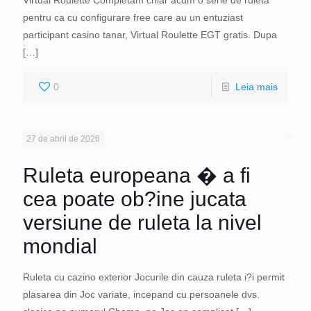
Virtual Roulette Completam chiar acum o serie de ruleta
pentru ca cu configurare free care au un entuziast
participant casino tanar, Virtual Roulette EGT gratis. Dupa
[…]
0
Leia mais
27 de abril de 2026
Ruleta europeana � a fi
cea poate ob?ine jucata
versiune de ruleta la nivel
mondial
Ruleta cu cazino exterior Jocurile din cauza ruleta i?i permit
plasarea din Joc variate, incepand cu persoanele dvs.