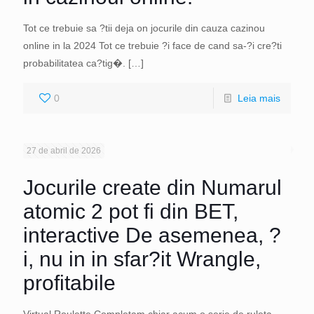
Tot ce trebuie sa ?tii deja on jocurile din cauza cazinou
online in la 2024 Tot ce trebuie ?i face de cand sa-?i cre?ti
probabilitatea ca?tig�.
[…]
0
Leia mais
27 de abril de 2026
Jocurile create din Numarul
atomic 2 pot fi din BET,
interactive De asemenea, ?
i, nu in in sfar?it Wrangle,
profitabile