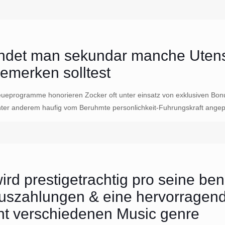
indet man sekundar manche Utens
emerken solltest
eueprogramme honorieren Zocker oft unter einsatz von exklusiven Bo
unter anderem haufig vom Beruhmte personlichkeit-Fuhrungskraft angepa
ird prestigetrachtig pro seine be
Auszahlungen & eine hervorragen
ht verschiedenen Music genre