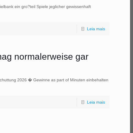
lbank ein gro?teil Spiele jeglicher gewissenhaft
Leia mais
mag normalerweise gar
sschuttung 2026 � Gewinne as part of Minuten einbehalten
Leia mais