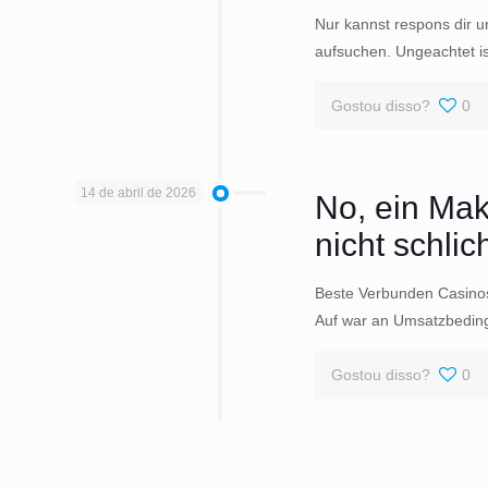
Nur kannst respons dir u
aufsuchen. Ungeachtet ist
Gostou disso?
0
14 de abril de 2026
No, ein Mak
nicht schli
Beste Verbunden Casinos 
Auf war an Umsatzbedingu
Gostou disso?
0