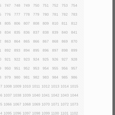
6
747
748
749
750
751
752
753
754
5
776
777
778
779
780
781
782
783
4
805
806
807
808
809
810
811
812
3
834
835
836
837
838
839
840
841
2
863
864
865
866
867
868
869
870
1
892
893
894
895
896
897
898
899
0
921
922
923
924
925
926
927
928
9
950
951
952
953
954
955
956
957
8
979
980
981
982
983
984
985
986
07
1008
1009
1010
1011
1012
1013
1014
1015
36
1037
1038
1039
1040
1041
1042
1043
1044
65
1066
1067
1068
1069
1070
1071
1072
1073
94
1095
1096
1097
1098
1099
1100
1101
1102