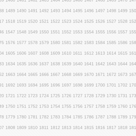
59
1460
1461
1462
1463
1464
1465
1466
1467
1468
1469
1470
14
88
1489
1490
1491
1492
1493
1494
1495
1496
1497
1498
1499
15
17
1518
1519
1520
1521
1522
1523
1524
1525
1526
1527
1528
15
46
1547
1548
1549
1550
1551
1552
1553
1554
1555
1556
1557
15
75
1576
1577
1578
1579
1580
1581
1582
1583
1584
1585
1586
15
04
1605
1606
1607
1608
1609
1610
1611
1612
1613
1614
1615
16
33
1634
1635
1636
1637
1638
1639
1640
1641
1642
1643
1644
16
62
1663
1664
1665
1666
1667
1668
1669
1670
1671
1672
1673
16
91
1692
1693
1694
1695
1696
1697
1698
1699
1700
1701
1702
17
20
1721
1722
1723
1724
1725
1726
1727
1728
1729
1730
1731
17
49
1750
1751
1752
1753
1754
1755
1756
1757
1758
1759
1760
17
78
1779
1780
1781
1782
1783
1784
1785
1786
1787
1788
1789
17
07
1808
1809
1810
1811
1812
1813
1814
1815
1816
1817
1818
18