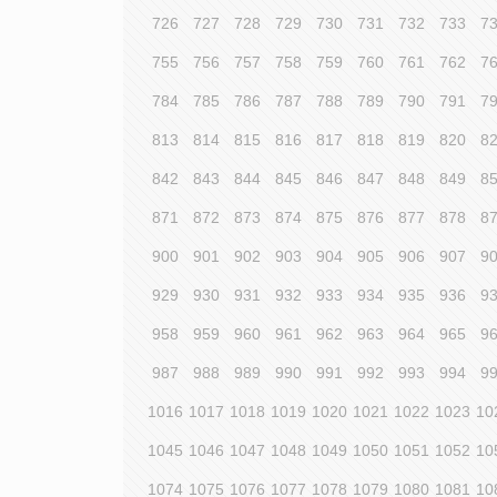
726
727
728
729
730
731
732
733
7
755
756
757
758
759
760
761
762
7
784
785
786
787
788
789
790
791
7
813
814
815
816
817
818
819
820
8
842
843
844
845
846
847
848
849
8
871
872
873
874
875
876
877
878
8
900
901
902
903
904
905
906
907
9
929
930
931
932
933
934
935
936
9
958
959
960
961
962
963
964
965
9
987
988
989
990
991
992
993
994
9
1016
1017
1018
1019
1020
1021
1022
1023
10
1045
1046
1047
1048
1049
1050
1051
1052
10
1074
1075
1076
1077
1078
1079
1080
1081
10