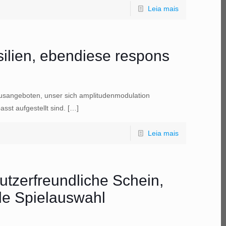
Leia mais
ilien, ebendiese respons
nusangeboten, unser sich amplitudenmodulation
sst aufgestellt sind.
[…]
Leia mais
nutzerfreundliche Schein,
de Spielauswahl