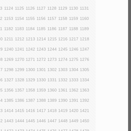
23
1124
1125
1126
1127
1128
1129
1130
1131
52
1153
1154
1155
1156
1157
1158
1159
1160
81
1182
1183
1184
1185
1186
1187
1188
1189
10
1211
1212
1213
1214
1215
1216
1217
1218
39
1240
1241
1242
1243
1244
1245
1246
1247
68
1269
1270
1271
1272
1273
1274
1275
1276
97
1298
1299
1300
1301
1302
1303
1304
1305
26
1327
1328
1329
1330
1331
1332
1333
1334
55
1356
1357
1358
1359
1360
1361
1362
1363
84
1385
1386
1387
1388
1389
1390
1391
1392
13
1414
1415
1416
1417
1418
1419
1420
1421
42
1443
1444
1445
1446
1447
1448
1449
1450