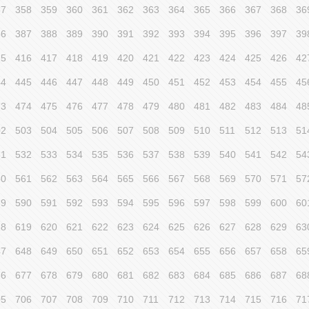
57
358
359
360
361
362
363
364
365
366
367
368
36
86
387
388
389
390
391
392
393
394
395
396
397
39
15
416
417
418
419
420
421
422
423
424
425
426
42
44
445
446
447
448
449
450
451
452
453
454
455
45
73
474
475
476
477
478
479
480
481
482
483
484
48
02
503
504
505
506
507
508
509
510
511
512
513
51
31
532
533
534
535
536
537
538
539
540
541
542
54
60
561
562
563
564
565
566
567
568
569
570
571
57
89
590
591
592
593
594
595
596
597
598
599
600
60
18
619
620
621
622
623
624
625
626
627
628
629
63
47
648
649
650
651
652
653
654
655
656
657
658
65
76
677
678
679
680
681
682
683
684
685
686
687
68
05
706
707
708
709
710
711
712
713
714
715
716
71