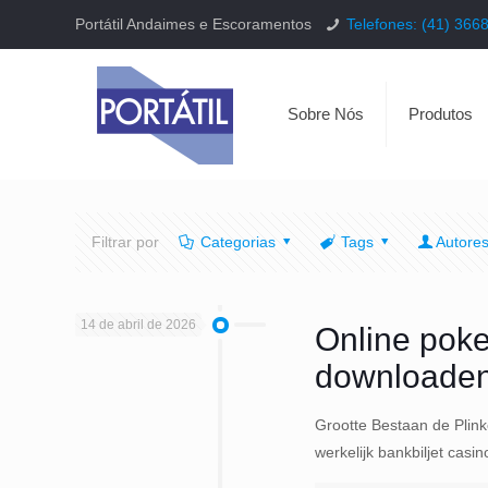
Portátil Andaimes e Escoramentos
Telefones: (41) 366
Sobre Nós
Produtos
Filtrar por
Categorias
Tags
Autore
14 de abril de 2026
Online poke
downloaden 
Grootte Bestaan de Plin
werkelijk bankbiljet ca