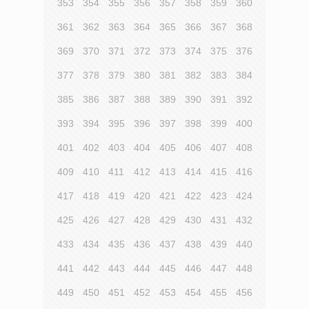
353
354
355
356
357
358
359
360
361
362
363
364
365
366
367
368
369
370
371
372
373
374
375
376
377
378
379
380
381
382
383
384
385
386
387
388
389
390
391
392
393
394
395
396
397
398
399
400
401
402
403
404
405
406
407
408
409
410
411
412
413
414
415
416
417
418
419
420
421
422
423
424
425
426
427
428
429
430
431
432
433
434
435
436
437
438
439
440
441
442
443
444
445
446
447
448
449
450
451
452
453
454
455
456