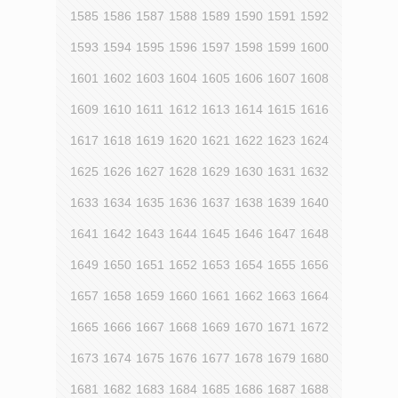
1585
1586
1587
1588
1589
1590
1591
1592
1593
1594
1595
1596
1597
1598
1599
1600
1601
1602
1603
1604
1605
1606
1607
1608
1609
1610
1611
1612
1613
1614
1615
1616
1617
1618
1619
1620
1621
1622
1623
1624
1625
1626
1627
1628
1629
1630
1631
1632
1633
1634
1635
1636
1637
1638
1639
1640
1641
1642
1643
1644
1645
1646
1647
1648
1649
1650
1651
1652
1653
1654
1655
1656
1657
1658
1659
1660
1661
1662
1663
1664
1665
1666
1667
1668
1669
1670
1671
1672
1673
1674
1675
1676
1677
1678
1679
1680
1681
1682
1683
1684
1685
1686
1687
1688