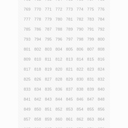
769
770
771
772
773
774
775
776
777
778
779
780
781
782
783
784
785
786
787
788
789
790
791
792
793
794
795
796
797
798
799
800
801
802
803
804
805
806
807
808
809
810
811
812
813
814
815
816
817
818
819
820
821
822
823
824
825
826
827
828
829
830
831
832
833
834
835
836
837
838
839
840
841
842
843
844
845
846
847
848
849
850
851
852
853
854
855
856
857
858
859
860
861
862
863
864