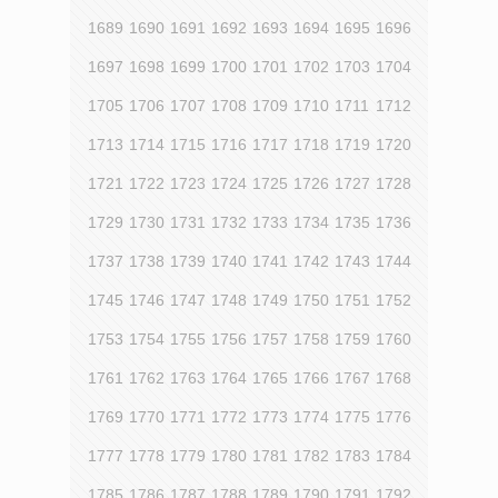
1689
1690
1691
1692
1693
1694
1695
1696
1697
1698
1699
1700
1701
1702
1703
1704
1705
1706
1707
1708
1709
1710
1711
1712
1713
1714
1715
1716
1717
1718
1719
1720
1721
1722
1723
1724
1725
1726
1727
1728
1729
1730
1731
1732
1733
1734
1735
1736
1737
1738
1739
1740
1741
1742
1743
1744
1745
1746
1747
1748
1749
1750
1751
1752
1753
1754
1755
1756
1757
1758
1759
1760
1761
1762
1763
1764
1765
1766
1767
1768
1769
1770
1771
1772
1773
1774
1775
1776
1777
1778
1779
1780
1781
1782
1783
1784
1785
1786
1787
1788
1789
1790
1791
1792