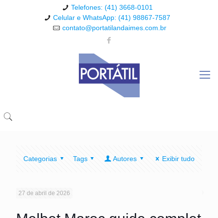
Telefones: (41) 3668-0101
Celular e WhatsApp: (41) 98867-7587
contato@portatilandaimes.com.br
Categorias
Tags
Autores
Exibir tudo
27 de abril de 2026