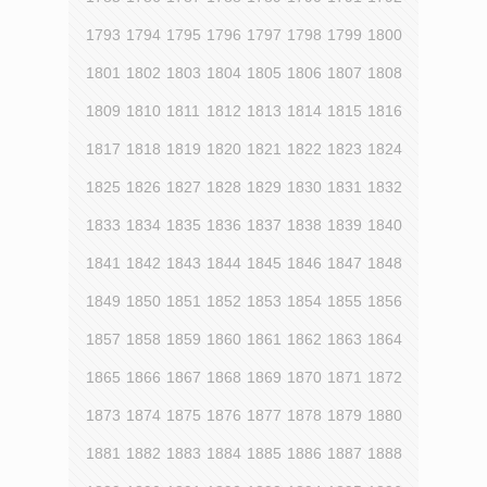
1793
1794
1795
1796
1797
1798
1799
1800
1801
1802
1803
1804
1805
1806
1807
1808
1809
1810
1811
1812
1813
1814
1815
1816
1817
1818
1819
1820
1821
1822
1823
1824
1825
1826
1827
1828
1829
1830
1831
1832
1833
1834
1835
1836
1837
1838
1839
1840
1841
1842
1843
1844
1845
1846
1847
1848
1849
1850
1851
1852
1853
1854
1855
1856
1857
1858
1859
1860
1861
1862
1863
1864
1865
1866
1867
1868
1869
1870
1871
1872
1873
1874
1875
1876
1877
1878
1879
1880
1881
1882
1883
1884
1885
1886
1887
1888