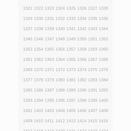
1321
1322
1323
1324
1325
1326
1327
1328
1329
1330
1331
1332
1333
1334
1335
1336
1337
1338
1339
1340
1341
1342
1343
1344
1345
1346
1347
1348
1349
1350
1351
1352
1353
1354
1355
1356
1357
1358
1359
1360
1361
1362
1363
1364
1365
1366
1367
1368
1369
1370
1371
1372
1373
1374
1375
1376
1377
1378
1379
1380
1381
1382
1383
1384
1385
1386
1387
1388
1389
1390
1391
1392
1393
1394
1395
1396
1397
1398
1399
1400
1401
1402
1403
1404
1405
1406
1407
1408
1409
1410
1411
1412
1413
1414
1415
1416