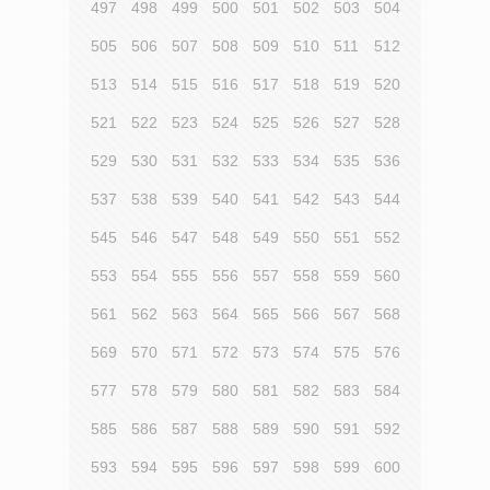
497
498
499
500
501
502
503
504
505
506
507
508
509
510
511
512
513
514
515
516
517
518
519
520
521
522
523
524
525
526
527
528
529
530
531
532
533
534
535
536
537
538
539
540
541
542
543
544
545
546
547
548
549
550
551
552
553
554
555
556
557
558
559
560
561
562
563
564
565
566
567
568
569
570
571
572
573
574
575
576
577
578
579
580
581
582
583
584
585
586
587
588
589
590
591
592
593
594
595
596
597
598
599
600