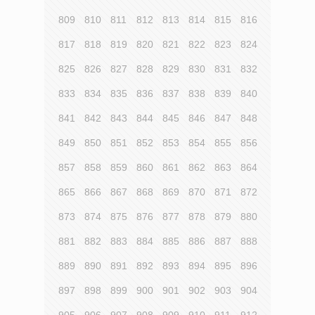
809
810
811
812
813
814
815
816
817
818
819
820
821
822
823
824
825
826
827
828
829
830
831
832
833
834
835
836
837
838
839
840
841
842
843
844
845
846
847
848
849
850
851
852
853
854
855
856
857
858
859
860
861
862
863
864
865
866
867
868
869
870
871
872
873
874
875
876
877
878
879
880
881
882
883
884
885
886
887
888
889
890
891
892
893
894
895
896
897
898
899
900
901
902
903
904