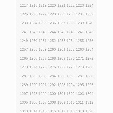
1217
1218
1219
1220
1221
1222
1223
1224
1225
1226
1227
1228
1229
1230
1231
1232
1233
1234
1235
1236
1237
1238
1239
1240
1241
1242
1243
1244
1245
1246
1247
1248
1249
1250
1251
1252
1253
1254
1255
1256
1257
1258
1259
1260
1261
1262
1263
1264
1265
1266
1267
1268
1269
1270
1271
1272
1273
1274
1275
1276
1277
1278
1279
1280
1281
1282
1283
1284
1285
1286
1287
1288
1289
1290
1291
1292
1293
1294
1295
1296
1297
1298
1299
1300
1301
1302
1303
1304
1305
1306
1307
1308
1309
1310
1311
1312
1313
1314
1315
1316
1317
1318
1319
1320