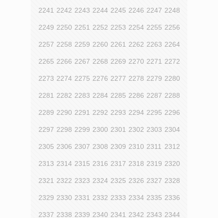
2241
2242
2243
2244
2245
2246
2247
2248
2249
2250
2251
2252
2253
2254
2255
2256
2257
2258
2259
2260
2261
2262
2263
2264
2265
2266
2267
2268
2269
2270
2271
2272
2273
2274
2275
2276
2277
2278
2279
2280
2281
2282
2283
2284
2285
2286
2287
2288
2289
2290
2291
2292
2293
2294
2295
2296
2297
2298
2299
2300
2301
2302
2303
2304
2305
2306
2307
2308
2309
2310
2311
2312
2313
2314
2315
2316
2317
2318
2319
2320
2321
2322
2323
2324
2325
2326
2327
2328
2329
2330
2331
2332
2333
2334
2335
2336
2337
2338
2339
2340
2341
2342
2343
2344