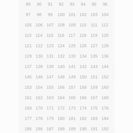
89
90
91
92
93
94
95
96
97
98
99
100
101
102
103
104
105
106
107
108
109
110
111
112
113
114
115
116
117
118
119
120
121
122
123
124
125
126
127
128
129
130
131
132
133
134
135
136
137
138
139
140
141
142
143
144
145
146
147
148
149
150
151
152
153
154
155
156
157
158
159
160
161
162
163
164
165
166
167
168
169
170
171
172
173
174
175
176
177
178
179
180
181
182
183
184
185
186
187
188
189
190
191
192