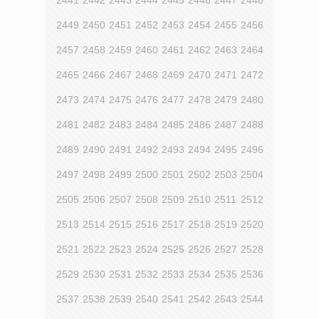
2441
2442
2443
2444
2445
2446
2447
2448
2449
2450
2451
2452
2453
2454
2455
2456
2457
2458
2459
2460
2461
2462
2463
2464
2465
2466
2467
2468
2469
2470
2471
2472
2473
2474
2475
2476
2477
2478
2479
2480
2481
2482
2483
2484
2485
2486
2487
2488
2489
2490
2491
2492
2493
2494
2495
2496
2497
2498
2499
2500
2501
2502
2503
2504
2505
2506
2507
2508
2509
2510
2511
2512
2513
2514
2515
2516
2517
2518
2519
2520
2521
2522
2523
2524
2525
2526
2527
2528
2529
2530
2531
2532
2533
2534
2535
2536
2537
2538
2539
2540
2541
2542
2543
2544