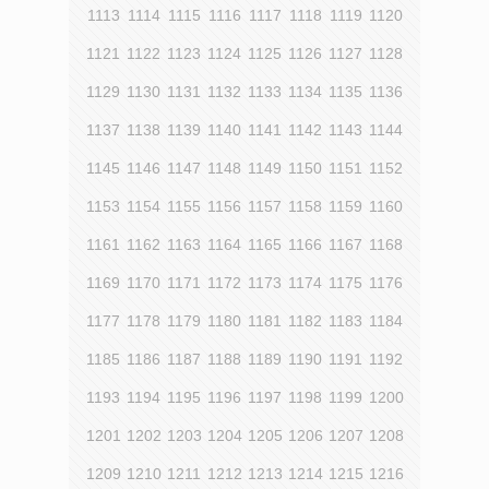
1113
1114
1115
1116
1117
1118
1119
1120
1121
1122
1123
1124
1125
1126
1127
1128
1129
1130
1131
1132
1133
1134
1135
1136
1137
1138
1139
1140
1141
1142
1143
1144
1145
1146
1147
1148
1149
1150
1151
1152
1153
1154
1155
1156
1157
1158
1159
1160
1161
1162
1163
1164
1165
1166
1167
1168
1169
1170
1171
1172
1173
1174
1175
1176
1177
1178
1179
1180
1181
1182
1183
1184
1185
1186
1187
1188
1189
1190
1191
1192
1193
1194
1195
1196
1197
1198
1199
1200
1201
1202
1203
1204
1205
1206
1207
1208
1209
1210
1211
1212
1213
1214
1215
1216