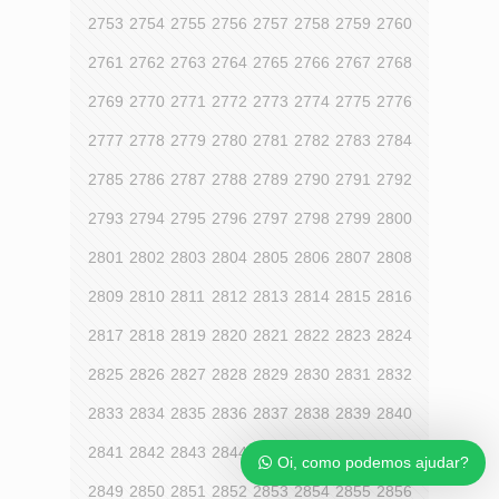
2753
2754
2755
2756
2757
2758
2759
2760
2761
2762
2763
2764
2765
2766
2767
2768
2769
2770
2771
2772
2773
2774
2775
2776
2777
2778
2779
2780
2781
2782
2783
2784
2785
2786
2787
2788
2789
2790
2791
2792
2793
2794
2795
2796
2797
2798
2799
2800
2801
2802
2803
2804
2805
2806
2807
2808
2809
2810
2811
2812
2813
2814
2815
2816
2817
2818
2819
2820
2821
2822
2823
2824
2825
2826
2827
2828
2829
2830
2831
2832
2833
2834
2835
2836
2837
2838
2839
2840
Nossa Equipe está aqui para
2841
2842
2843
2844
2845
2846
2847
2848
Oi, como podemos ajudar?
responder às suas perguntas.
2849
2850
2851
2852
2853
2854
2855
2856