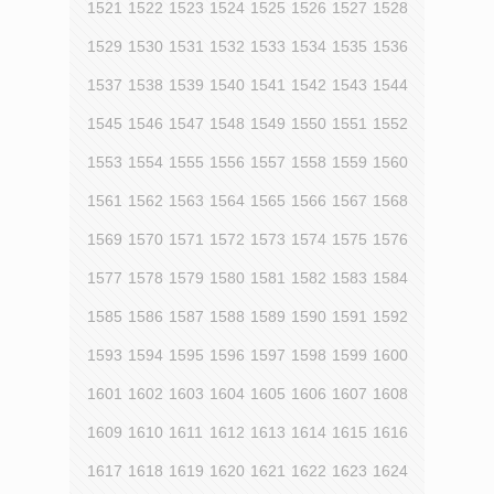
1521
1522
1523
1524
1525
1526
1527
1528
1529
1530
1531
1532
1533
1534
1535
1536
1537
1538
1539
1540
1541
1542
1543
1544
1545
1546
1547
1548
1549
1550
1551
1552
1553
1554
1555
1556
1557
1558
1559
1560
1561
1562
1563
1564
1565
1566
1567
1568
1569
1570
1571
1572
1573
1574
1575
1576
1577
1578
1579
1580
1581
1582
1583
1584
1585
1586
1587
1588
1589
1590
1591
1592
1593
1594
1595
1596
1597
1598
1599
1600
1601
1602
1603
1604
1605
1606
1607
1608
1609
1610
1611
1612
1613
1614
1615
1616
1617
1618
1619
1620
1621
1622
1623
1624