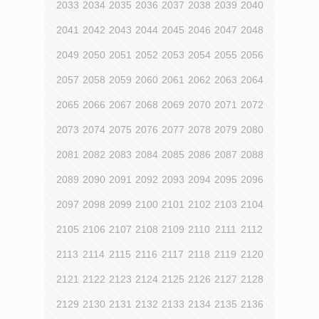
2033
2034
2035
2036
2037
2038
2039
2040
2041
2042
2043
2044
2045
2046
2047
2048
2049
2050
2051
2052
2053
2054
2055
2056
2057
2058
2059
2060
2061
2062
2063
2064
2065
2066
2067
2068
2069
2070
2071
2072
2073
2074
2075
2076
2077
2078
2079
2080
2081
2082
2083
2084
2085
2086
2087
2088
2089
2090
2091
2092
2093
2094
2095
2096
2097
2098
2099
2100
2101
2102
2103
2104
2105
2106
2107
2108
2109
2110
2111
2112
2113
2114
2115
2116
2117
2118
2119
2120
2121
2122
2123
2124
2125
2126
2127
2128
2129
2130
2131
2132
2133
2134
2135
2136