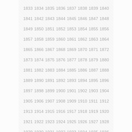
1833
1834
1835
1836
1837
1838
1839
1840
1841
1842
1843
1844
1845
1846
1847
1848
1849
1850
1851
1852
1853
1854
1855
1856
1857
1858
1859
1860
1861
1862
1863
1864
1865
1866
1867
1868
1869
1870
1871
1872
1873
1874
1875
1876
1877
1878
1879
1880
1881
1882
1883
1884
1885
1886
1887
1888
1889
1890
1891
1892
1893
1894
1895
1896
1897
1898
1899
1900
1901
1902
1903
1904
1905
1906
1907
1908
1909
1910
1911
1912
1913
1914
1915
1916
1917
1918
1919
1920
1921
1922
1923
1924
1925
1926
1927
1928