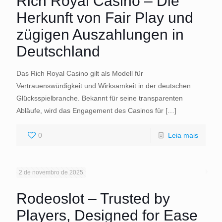
Rich Royal Casino – Die
Herkunft von Fair Play und
zügigen Auszahlungen in
Deutschland
Das Rich Royal Casino gilt als Modell für
Vertrauenswürdigkeit und Wirksamkeit in der deutschen
Glücksspielbranche. Bekannt für seine transparenten
Abläufe, wird das Engagement des Casinos für
[…]
0
Leia mais
2 de novembro de 2025
Rodeoslot – Trusted by
Players, Designed for Ease