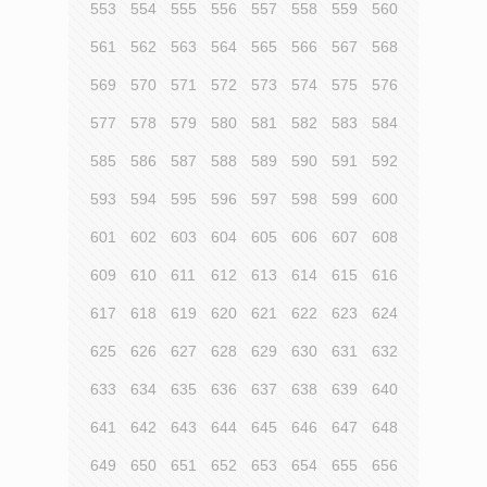
553
554
555
556
557
558
559
560
561
562
563
564
565
566
567
568
569
570
571
572
573
574
575
576
577
578
579
580
581
582
583
584
585
586
587
588
589
590
591
592
593
594
595
596
597
598
599
600
601
602
603
604
605
606
607
608
609
610
611
612
613
614
615
616
617
618
619
620
621
622
623
624
625
626
627
628
629
630
631
632
633
634
635
636
637
638
639
640
641
642
643
644
645
646
647
648
649
650
651
652
653
654
655
656