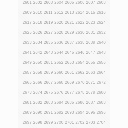
2601
2602
2603
2604
2605
2606
2607
2608
2609
2610
2611
2612
2613
2614
2615
2616
2617
2618
2619
2620
2621
2622
2623
2624
2625
2626
2627
2628
2629
2630
2631
2632
2633
2634
2635
2636
2637
2638
2639
2640
2641
2642
2643
2644
2645
2646
2647
2648
2649
2650
2651
2652
2653
2654
2655
2656
2657
2658
2659
2660
2661
2662
2663
2664
2665
2666
2667
2668
2669
2670
2671
2672
2673
2674
2675
2676
2677
2678
2679
2680
2681
2682
2683
2684
2685
2686
2687
2688
2689
2690
2691
2692
2693
2694
2695
2696
2697
2698
2699
2700
2701
2702
2703
2704