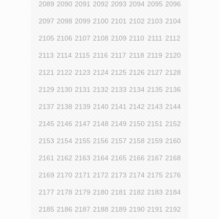
2089
2090
2091
2092
2093
2094
2095
2096
2097
2098
2099
2100
2101
2102
2103
2104
2105
2106
2107
2108
2109
2110
2111
2112
2113
2114
2115
2116
2117
2118
2119
2120
2121
2122
2123
2124
2125
2126
2127
2128
2129
2130
2131
2132
2133
2134
2135
2136
2137
2138
2139
2140
2141
2142
2143
2144
2145
2146
2147
2148
2149
2150
2151
2152
2153
2154
2155
2156
2157
2158
2159
2160
2161
2162
2163
2164
2165
2166
2167
2168
2169
2170
2171
2172
2173
2174
2175
2176
2177
2178
2179
2180
2181
2182
2183
2184
2185
2186
2187
2188
2189
2190
2191
2192