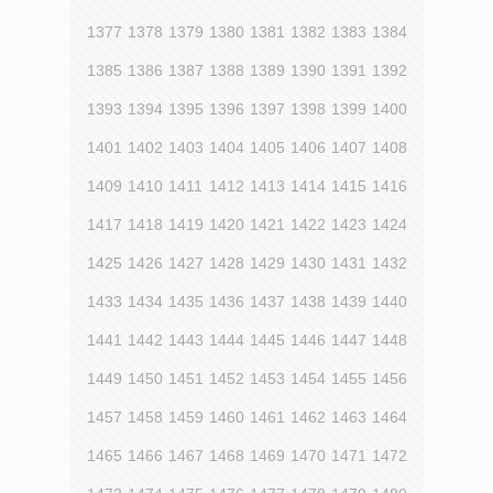
1377
1378
1379
1380
1381
1382
1383
1384
1385
1386
1387
1388
1389
1390
1391
1392
1393
1394
1395
1396
1397
1398
1399
1400
1401
1402
1403
1404
1405
1406
1407
1408
1409
1410
1411
1412
1413
1414
1415
1416
1417
1418
1419
1420
1421
1422
1423
1424
1425
1426
1427
1428
1429
1430
1431
1432
1433
1434
1435
1436
1437
1438
1439
1440
1441
1442
1443
1444
1445
1446
1447
1448
1449
1450
1451
1452
1453
1454
1455
1456
1457
1458
1459
1460
1461
1462
1463
1464
1465
1466
1467
1468
1469
1470
1471
1472