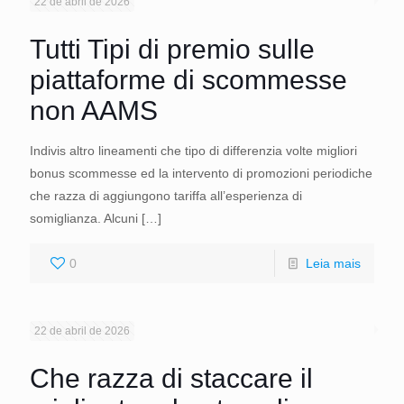
22 de abril de 2026
Tutti Tipi di premio sulle
piattaforme di scommesse
non AAMS
Indivis altro lineamenti che tipo di differenzia volte migliori
bonus scommesse ed la intervento di promozioni periodiche
che razza di aggiungono tariffa all’esperienza di
somiglianza. Alcuni
[…]
0
Leia mais
22 de abril de 2026
Che razza di staccare il