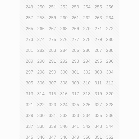
249
250
251
252
253
254
255
256
257
258
259
260
261
262
263
264
265
266
267
268
269
270
271
272
273
274
275
276
277
278
279
280
281
282
283
284
285
286
287
288
289
290
291
292
293
294
295
296
297
298
299
300
301
302
303
304
305
306
307
308
309
310
311
312
313
314
315
316
317
318
319
320
321
322
323
324
325
326
327
328
329
330
331
332
333
334
335
336
337
338
339
340
341
342
343
344
345
346
347
348
349
350
351
352