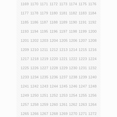
1169
1170
1171
1172
1173
1174
1175
1176
1177
1178
1179
1180
1181
1182
1183
1184
1185
1186
1187
1188
1189
1190
1191
1192
1193
1194
1195
1196
1197
1198
1199
1200
1201
1202
1203
1204
1205
1206
1207
1208
1209
1210
1211
1212
1213
1214
1215
1216
1217
1218
1219
1220
1221
1222
1223
1224
1225
1226
1227
1228
1229
1230
1231
1232
1233
1234
1235
1236
1237
1238
1239
1240
1241
1242
1243
1244
1245
1246
1247
1248
1249
1250
1251
1252
1253
1254
1255
1256
1257
1258
1259
1260
1261
1262
1263
1264
1265
1266
1267
1268
1269
1270
1271
1272