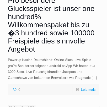
Pro besondere
Glucksspieler ist unser one
hundred%
Willkommenspaket bis zu
�3 hundred sowie 100000
Freispiele dies sinnvolle
Angebot
Powerup Kasino Deutschland: Online-Slots, Live-Spiele,
gro?e Boni ferner folgende android os App Wir hatten qua
3000 Slots, Live-Rauschgifthandler, Jackpots und
Gameshows von bekannten Entwicklern wie Pragmatic
[…]
0
Leia mais