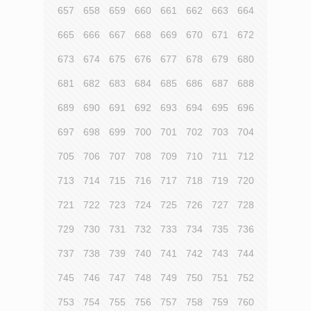
657
658
659
660
661
662
663
664
665
666
667
668
669
670
671
672
673
674
675
676
677
678
679
680
681
682
683
684
685
686
687
688
689
690
691
692
693
694
695
696
697
698
699
700
701
702
703
704
705
706
707
708
709
710
711
712
713
714
715
716
717
718
719
720
721
722
723
724
725
726
727
728
729
730
731
732
733
734
735
736
737
738
739
740
741
742
743
744
745
746
747
748
749
750
751
752
753
754
755
756
757
758
759
760