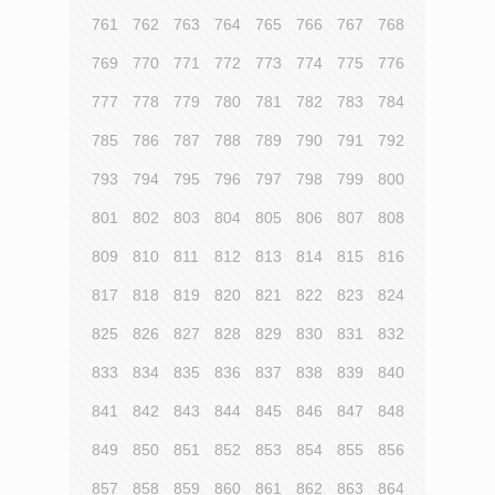
761
762
763
764
765
766
767
768
769
770
771
772
773
774
775
776
777
778
779
780
781
782
783
784
785
786
787
788
789
790
791
792
793
794
795
796
797
798
799
800
801
802
803
804
805
806
807
808
809
810
811
812
813
814
815
816
817
818
819
820
821
822
823
824
825
826
827
828
829
830
831
832
833
834
835
836
837
838
839
840
841
842
843
844
845
846
847
848
849
850
851
852
853
854
855
856
857
858
859
860
861
862
863
864