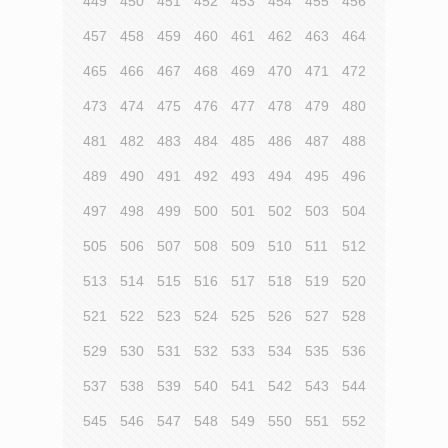
449
450
451
452
453
454
455
456
457
458
459
460
461
462
463
464
465
466
467
468
469
470
471
472
473
474
475
476
477
478
479
480
481
482
483
484
485
486
487
488
489
490
491
492
493
494
495
496
497
498
499
500
501
502
503
504
505
506
507
508
509
510
511
512
513
514
515
516
517
518
519
520
521
522
523
524
525
526
527
528
529
530
531
532
533
534
535
536
537
538
539
540
541
542
543
544
545
546
547
548
549
550
551
552