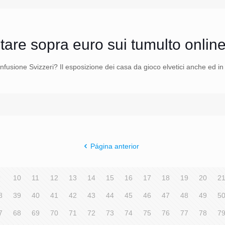
are sopra euro sui tumulto onlin
onfusione Svizzeri? Il esposizione dei casa da gioco elvetici anche ed i
Página anterior
9
10
11
12
13
14
15
16
17
18
19
20
2
8
39
40
41
42
43
44
45
46
47
48
49
5
7
68
69
70
71
72
73
74
75
76
77
78
7