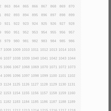
2
863
864
865
866
867
868
869
870
1
892
893
894
895
896
897
898
899
0
921
922
923
924
925
926
927
928
9
950
951
952
953
954
955
956
957
8
979
980
981
982
983
984
985
986
07
1008
1009
1010
1011
1012
1013
1014
1015
36
1037
1038
1039
1040
1041
1042
1043
1044
65
1066
1067
1068
1069
1070
1071
1072
1073
94
1095
1096
1097
1098
1099
1100
1101
1102
23
1124
1125
1126
1127
1128
1129
1130
1131
52
1153
1154
1155
1156
1157
1158
1159
1160
81
1182
1183
1184
1185
1186
1187
1188
1189
10
1211
1212
1213
1214
1215
1216
1217
1218