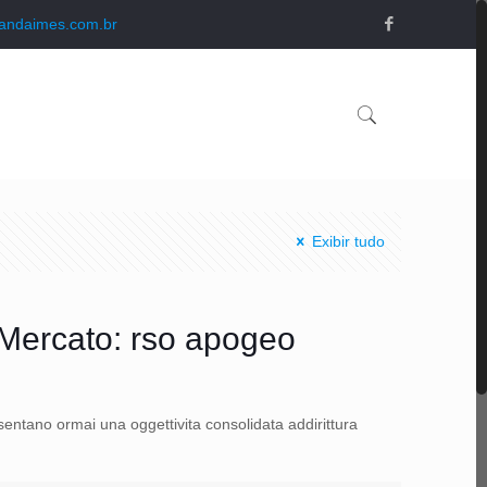
landaimes.com.br
Exibir tudo
ioMercato: rso apogeo
entano ormai una oggettivita consolidata addirittura