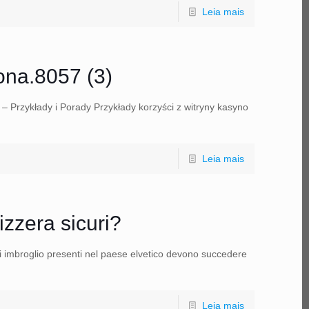
Leia mais
ona.8057 (3)
rzykłady i Porady Przykłady korzyści z witryny kasyno
Leia mais
izzera sicuri?
di imbroglio presenti nel paese elvetico devono succedere
Leia mais