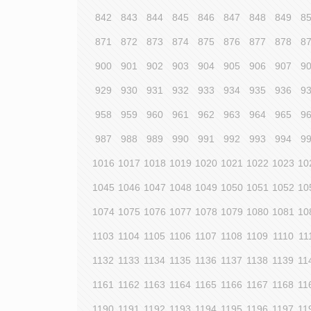
842
843
844
845
846
847
848
849
8
871
872
873
874
875
876
877
878
8
900
901
902
903
904
905
906
907
9
929
930
931
932
933
934
935
936
9
958
959
960
961
962
963
964
965
9
987
988
989
990
991
992
993
994
9
1016
1017
1018
1019
1020
1021
1022
1023
10
1045
1046
1047
1048
1049
1050
1051
1052
10
1074
1075
1076
1077
1078
1079
1080
1081
10
1103
1104
1105
1106
1107
1108
1109
1110
11
1132
1133
1134
1135
1136
1137
1138
1139
11
1161
1162
1163
1164
1165
1166
1167
1168
11
1190
1191
1192
1193
1194
1195
1196
1197
11