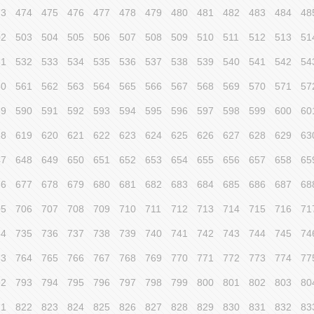
73
474
475
476
477
478
479
480
481
482
483
484
48
02
503
504
505
506
507
508
509
510
511
512
513
51
31
532
533
534
535
536
537
538
539
540
541
542
54
60
561
562
563
564
565
566
567
568
569
570
571
57
89
590
591
592
593
594
595
596
597
598
599
600
60
18
619
620
621
622
623
624
625
626
627
628
629
63
47
648
649
650
651
652
653
654
655
656
657
658
65
76
677
678
679
680
681
682
683
684
685
686
687
68
05
706
707
708
709
710
711
712
713
714
715
716
71
34
735
736
737
738
739
740
741
742
743
744
745
74
63
764
765
766
767
768
769
770
771
772
773
774
77
92
793
794
795
796
797
798
799
800
801
802
803
80
21
822
823
824
825
826
827
828
829
830
831
832
83