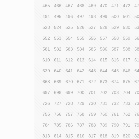
465
466
467
468
469
470
471
472
4
494
495
496
497
498
499
500
501
5
523
524
525
526
527
528
529
530
5
552
553
554
555
556
557
558
559
5
581
582
583
584
585
586
587
588
5
610
611
612
613
614
615
616
617
6
639
640
641
642
643
644
645
646
6
668
669
670
671
672
673
674
675
6
697
698
699
700
701
702
703
704
7
726
727
728
729
730
731
732
733
7
755
756
757
758
759
760
761
762
7
784
785
786
787
788
789
790
791
7
813
814
815
816
817
818
819
820
8