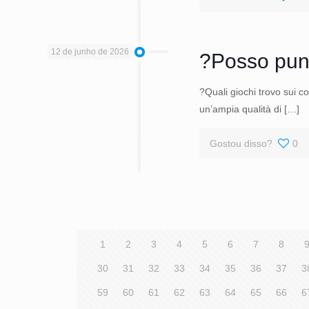
12 de junho de 2026
?Posso punt
?Quali giochi trovo sui c
un’ampia qualità di
[…]
Gostou disso?
0
1
2
3
4
5
6
7
8
30
31
32
33
34
35
36
37
3
59
60
61
62
63
64
65
66
6