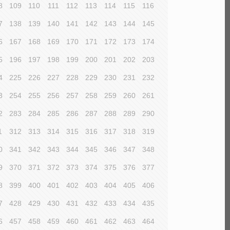
8
109
110
111
112
113
114
115
116
7
138
139
140
141
142
143
144
145
6
167
168
169
170
171
172
173
174
5
196
197
198
199
200
201
202
203
4
225
226
227
228
229
230
231
232
3
254
255
256
257
258
259
260
261
2
283
284
285
286
287
288
289
290
1
312
313
314
315
316
317
318
319
0
341
342
343
344
345
346
347
348
9
370
371
372
373
374
375
376
377
8
399
400
401
402
403
404
405
406
7
428
429
430
431
432
433
434
435
6
457
458
459
460
461
462
463
464