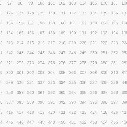
6
97
98
99
100
101
102
103
104
105
106
107
10
25
126
127
128
129
130
131
132
133
134
135
136
13
54
155
156
157
158
159
160
161
162
163
164
165
16
83
184
185
186
187
188
189
190
191
192
193
194
19
12
213
214
215
216
217
218
219
220
221
222
223
22
41
242
243
244
245
246
247
248
249
250
251
252
25
70
271
272
273
274
275
276
277
278
279
280
281
28
99
300
301
302
303
304
305
306
307
308
309
310
31
28
329
330
331
332
333
334
335
336
337
338
339
34
57
358
359
360
361
362
363
364
365
366
367
368
36
86
387
388
389
390
391
392
393
394
395
396
397
39
15
416
417
418
419
420
421
422
423
424
425
426
42
44
445
446
447
448
449
450
451
452
453
454
455
45