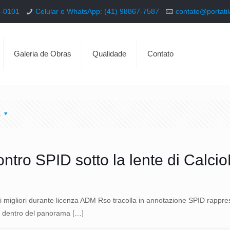
8-0101
Celular e WhatsApp: (41) 98867-7587
contato@portati
Galeria de Obras
Qualidade
Contato
s
ontro SPID sotto la lente di Calc
i migliori durante licenza ADM Rso tracolla in annotazione SPID rappres
a dentro del panorama
[…]