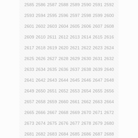
2585
2586
2587
2588
2589
2590
2591
2592
2593
2594
2595
2596
2597
2598
2599
2600
2601
2602
2603
2604
2605
2606
2607
2608
2609
2610
2611
2612
2613
2614
2615
2616
2617
2618
2619
2620
2621
2622
2623
2624
2625
2626
2627
2628
2629
2630
2631
2632
2633
2634
2635
2636
2637
2638
2639
2640
2641
2642
2643
2644
2645
2646
2647
2648
2649
2650
2651
2652
2653
2654
2655
2656
2657
2658
2659
2660
2661
2662
2663
2664
2665
2666
2667
2668
2669
2670
2671
2672
2673
2674
2675
2676
2677
2678
2679
2680
2681
2682
2683
2684
2685
2686
2687
2688