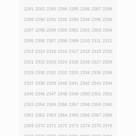
2281
2282
2283
2284
2285
2286
2287
2288
2289
2290
2291
2292
2293
2294
2295
2296
2297
2298
2299
2300
2301
2302
2303
2304
2305
2306
2307
2308
2309
2310
2311
2312
2313
2314
2315
2316
2317
2318
2319
2320
2321
2322
2323
2324
2325
2326
2327
2328
2329
2330
2331
2332
2333
2334
2335
2336
2337
2338
2339
2340
2341
2342
2343
2344
2345
2346
2347
2348
2349
2350
2351
2352
2353
2354
2355
2356
2357
2358
2359
2360
2361
2362
2363
2364
2365
2366
2367
2368
2369
2370
2371
2372
2373
2374
2375
2376