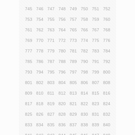
745
746
747
748
749
750
751
752
753
754
755
756
757
758
759
760
761
762
763
764
765
766
767
768
769
770
771
772
773
774
775
776
777
778
779
780
781
782
783
784
785
786
787
788
789
790
791
792
793
794
795
796
797
798
799
800
801
802
803
804
805
806
807
808
809
810
811
812
813
814
815
816
817
818
819
820
821
822
823
824
825
826
827
828
829
830
831
832
833
834
835
836
837
838
839
840