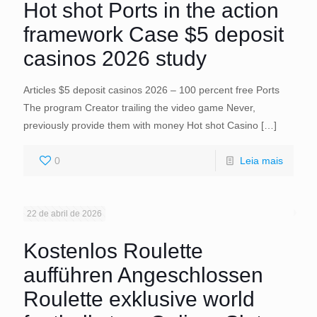
Hot shot Ports in the action
framework Case $5 deposit
casinos 2026 study
Articles $5 deposit casinos 2026 – 100 percent free Ports
The program Creator trailing the video game Never,
previously provide them with money Hot shot Casino
[…]
0
Leia mais
22 de abril de 2026
Kostenlos Roulette
aufführen Angeschlossen
Roulette exklusive world