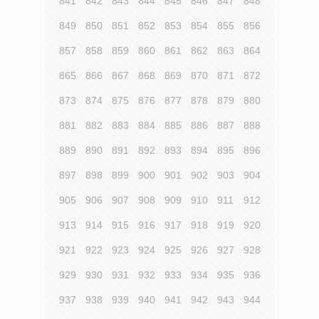
841
842
843
844
845
846
847
848
849
850
851
852
853
854
855
856
857
858
859
860
861
862
863
864
865
866
867
868
869
870
871
872
873
874
875
876
877
878
879
880
881
882
883
884
885
886
887
888
889
890
891
892
893
894
895
896
897
898
899
900
901
902
903
904
905
906
907
908
909
910
911
912
913
914
915
916
917
918
919
920
921
922
923
924
925
926
927
928
929
930
931
932
933
934
935
936
937
938
939
940
941
942
943
944