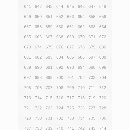
641
642
643
644
645
646
647
648
649
650
651
652
653
654
655
656
657
658
659
660
661
662
663
664
665
666
667
668
669
670
671
672
673
674
675
676
677
678
679
680
681
682
683
684
685
686
687
688
689
690
691
692
693
694
695
696
697
698
699
700
701
702
703
704
705
706
707
708
709
710
711
712
713
714
715
716
717
718
719
720
721
722
723
724
725
726
727
728
729
730
731
732
733
734
735
736
737
738
739
740
741
742
743
744