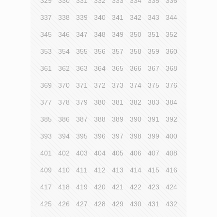
329
330
331
332
333
334
335
336
337
338
339
340
341
342
343
344
345
346
347
348
349
350
351
352
353
354
355
356
357
358
359
360
361
362
363
364
365
366
367
368
369
370
371
372
373
374
375
376
377
378
379
380
381
382
383
384
385
386
387
388
389
390
391
392
393
394
395
396
397
398
399
400
401
402
403
404
405
406
407
408
409
410
411
412
413
414
415
416
417
418
419
420
421
422
423
424
425
426
427
428
429
430
431
432