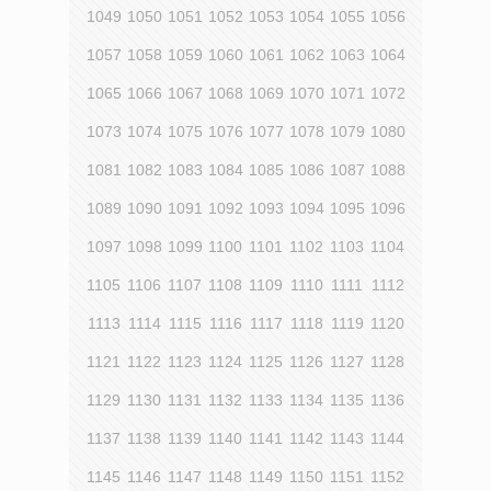
1049
1050
1051
1052
1053
1054
1055
1056
1057
1058
1059
1060
1061
1062
1063
1064
1065
1066
1067
1068
1069
1070
1071
1072
1073
1074
1075
1076
1077
1078
1079
1080
1081
1082
1083
1084
1085
1086
1087
1088
1089
1090
1091
1092
1093
1094
1095
1096
1097
1098
1099
1100
1101
1102
1103
1104
1105
1106
1107
1108
1109
1110
1111
1112
1113
1114
1115
1116
1117
1118
1119
1120
1121
1122
1123
1124
1125
1126
1127
1128
1129
1130
1131
1132
1133
1134
1135
1136
1137
1138
1139
1140
1141
1142
1143
1144
1145
1146
1147
1148
1149
1150
1151
1152