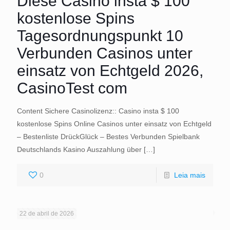
Diese Casino insta $ 100
kostenlose Spins
Tagesordnungspunkt 10
Verbunden Casinos unter
einsatz von Echtgeld 2026,
CasinoTest com
Content Sichere Casinolizenz:: Casino insta $ 100
kostenlose Spins Online Casinos unter einsatz von Echtgeld
– Bestenliste DrückGlück – Bestes Verbunden Spielbank
Deutschlands Kasino Auszahlung über
[…]
0
Leia mais
22 de abril de 2026