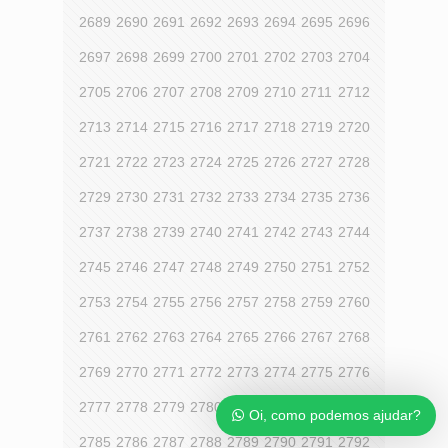
2689
2690
2691
2692
2693
2694
2695
2696
2697
2698
2699
2700
2701
2702
2703
2704
2705
2706
2707
2708
2709
2710
2711
2712
2713
2714
2715
2716
2717
2718
2719
2720
2721
2722
2723
2724
2725
2726
2727
2728
2729
2730
2731
2732
2733
2734
2735
2736
2737
2738
2739
2740
2741
2742
2743
2744
2745
2746
2747
2748
2749
2750
2751
2752
2753
2754
2755
2756
2757
2758
2759
2760
2761
2762
2763
2764
2765
2766
2767
2768
2769
2770
2771
2772
2773
2774
2775
2776
2777
2778
2779
2780
2781
2782
2783
2784
Oi, como podemos ajudar?
Nossa Equipe está aqui para
responder às suas perguntas.
2785
2786
2787
2788
2789
2790
2791
2792