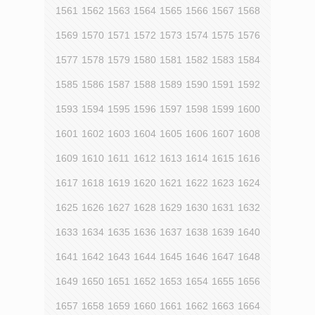
1561
1562
1563
1564
1565
1566
1567
1568
1569
1570
1571
1572
1573
1574
1575
1576
1577
1578
1579
1580
1581
1582
1583
1584
1585
1586
1587
1588
1589
1590
1591
1592
1593
1594
1595
1596
1597
1598
1599
1600
1601
1602
1603
1604
1605
1606
1607
1608
1609
1610
1611
1612
1613
1614
1615
1616
1617
1618
1619
1620
1621
1622
1623
1624
1625
1626
1627
1628
1629
1630
1631
1632
1633
1634
1635
1636
1637
1638
1639
1640
1641
1642
1643
1644
1645
1646
1647
1648
1649
1650
1651
1652
1653
1654
1655
1656
1657
1658
1659
1660
1661
1662
1663
1664