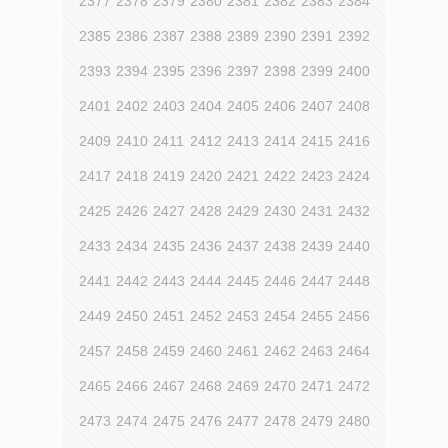
2377
2378
2379
2380
2381
2382
2383
2384
2385
2386
2387
2388
2389
2390
2391
2392
2393
2394
2395
2396
2397
2398
2399
2400
2401
2402
2403
2404
2405
2406
2407
2408
2409
2410
2411
2412
2413
2414
2415
2416
2417
2418
2419
2420
2421
2422
2423
2424
2425
2426
2427
2428
2429
2430
2431
2432
2433
2434
2435
2436
2437
2438
2439
2440
2441
2442
2443
2444
2445
2446
2447
2448
2449
2450
2451
2452
2453
2454
2455
2456
2457
2458
2459
2460
2461
2462
2463
2464
2465
2466
2467
2468
2469
2470
2471
2472
2473
2474
2475
2476
2477
2478
2479
2480