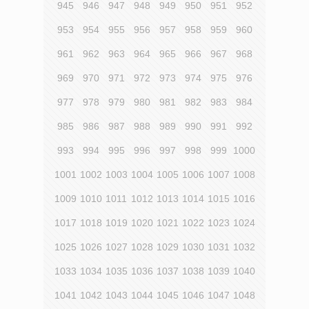
945
946
947
948
949
950
951
952
953
954
955
956
957
958
959
960
961
962
963
964
965
966
967
968
969
970
971
972
973
974
975
976
977
978
979
980
981
982
983
984
985
986
987
988
989
990
991
992
993
994
995
996
997
998
999
1000
1001
1002
1003
1004
1005
1006
1007
1008
1009
1010
1011
1012
1013
1014
1015
1016
1017
1018
1019
1020
1021
1022
1023
1024
1025
1026
1027
1028
1029
1030
1031
1032
1033
1034
1035
1036
1037
1038
1039
1040
1041
1042
1043
1044
1045
1046
1047
1048