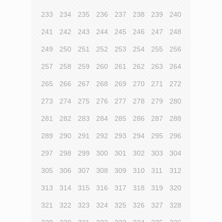
233
234
235
236
237
238
239
240
241
242
243
244
245
246
247
248
249
250
251
252
253
254
255
256
257
258
259
260
261
262
263
264
265
266
267
268
269
270
271
272
273
274
275
276
277
278
279
280
281
282
283
284
285
286
287
288
289
290
291
292
293
294
295
296
297
298
299
300
301
302
303
304
305
306
307
308
309
310
311
312
313
314
315
316
317
318
319
320
321
322
323
324
325
326
327
328