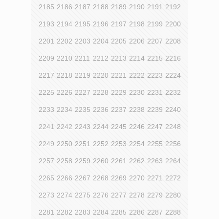
2185
2186
2187
2188
2189
2190
2191
2192
2193
2194
2195
2196
2197
2198
2199
2200
2201
2202
2203
2204
2205
2206
2207
2208
2209
2210
2211
2212
2213
2214
2215
2216
2217
2218
2219
2220
2221
2222
2223
2224
2225
2226
2227
2228
2229
2230
2231
2232
2233
2234
2235
2236
2237
2238
2239
2240
2241
2242
2243
2244
2245
2246
2247
2248
2249
2250
2251
2252
2253
2254
2255
2256
2257
2258
2259
2260
2261
2262
2263
2264
2265
2266
2267
2268
2269
2270
2271
2272
2273
2274
2275
2276
2277
2278
2279
2280
2281
2282
2283
2284
2285
2286
2287
2288