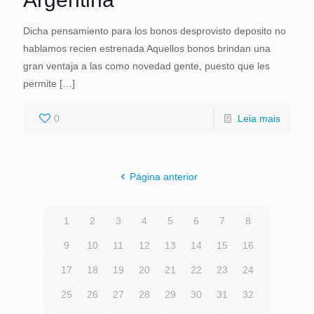
Dicha pensamiento para los bonos desprovisto deposito no
hablamos recien estrenada Aquellos bonos brindan una
gran ventaja a las como novedad gente, puesto que les
permite
[…]
0
Leia mais
Página anterior
1
2
3
4
5
6
7
8
9
10
11
12
13
14
15
16
17
18
19
20
21
22
23
24
25
26
27
28
29
30
31
32