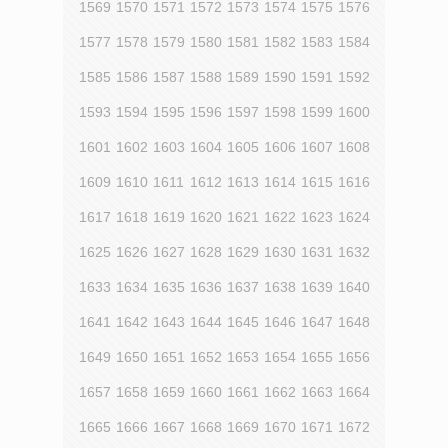
1569
1570
1571
1572
1573
1574
1575
1576
1577
1578
1579
1580
1581
1582
1583
1584
1585
1586
1587
1588
1589
1590
1591
1592
1593
1594
1595
1596
1597
1598
1599
1600
1601
1602
1603
1604
1605
1606
1607
1608
1609
1610
1611
1612
1613
1614
1615
1616
1617
1618
1619
1620
1621
1622
1623
1624
1625
1626
1627
1628
1629
1630
1631
1632
1633
1634
1635
1636
1637
1638
1639
1640
1641
1642
1643
1644
1645
1646
1647
1648
1649
1650
1651
1652
1653
1654
1655
1656
1657
1658
1659
1660
1661
1662
1663
1664
1665
1666
1667
1668
1669
1670
1671
1672