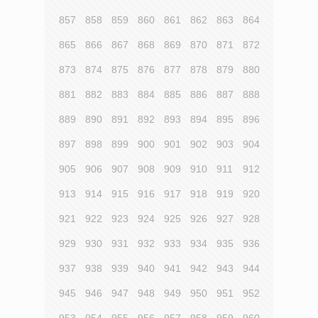
857
858
859
860
861
862
863
864
865
866
867
868
869
870
871
872
873
874
875
876
877
878
879
880
881
882
883
884
885
886
887
888
889
890
891
892
893
894
895
896
897
898
899
900
901
902
903
904
905
906
907
908
909
910
911
912
913
914
915
916
917
918
919
920
921
922
923
924
925
926
927
928
929
930
931
932
933
934
935
936
937
938
939
940
941
942
943
944
945
946
947
948
949
950
951
952