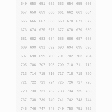
649
650
651
652
653
654
655
656
657
658
659
660
661
662
663
664
665
666
667
668
669
670
671
672
673
674
675
676
677
678
679
680
681
682
683
684
685
686
687
688
689
690
691
692
693
694
695
696
697
698
699
700
701
702
703
704
705
706
707
708
709
710
711
712
713
714
715
716
717
718
719
720
721
722
723
724
725
726
727
728
729
730
731
732
733
734
735
736
737
738
739
740
741
742
743
744
745
746
747
748
749
750
751
752