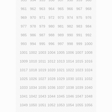
953
954
955
956
957
958
959
960
961
962
963
964
965
966
967
968
969
970
971
972
973
974
975
976
977
978
979
980
981
982
983
984
985
986
987
988
989
990
991
992
993
994
995
996
997
998
999
1000
1001
1002
1003
1004
1005
1006
1007
1008
1009
1010
1011
1012
1013
1014
1015
1016
1017
1018
1019
1020
1021
1022
1023
1024
1025
1026
1027
1028
1029
1030
1031
1032
1033
1034
1035
1036
1037
1038
1039
1040
1041
1042
1043
1044
1045
1046
1047
1048
1049
1050
1051
1052
1053
1054
1055
1056