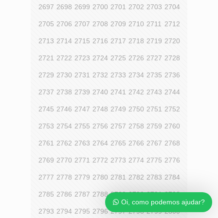
2697
2698
2699
2700
2701
2702
2703
2704
2705
2706
2707
2708
2709
2710
2711
2712
2713
2714
2715
2716
2717
2718
2719
2720
2721
2722
2723
2724
2725
2726
2727
2728
2729
2730
2731
2732
2733
2734
2735
2736
2737
2738
2739
2740
2741
2742
2743
2744
2745
2746
2747
2748
2749
2750
2751
2752
2753
2754
2755
2756
2757
2758
2759
2760
2761
2762
2763
2764
2765
2766
2767
2768
2769
2770
2771
2772
2773
2774
2775
2776
2777
2778
2779
2780
2781
2782
2783
2784
2785
2786
2787
2788
2789
2790
2791
2792
Oi, como podemos ajudar?
2793
2794
2795
2796
2797
2798
2799
2800