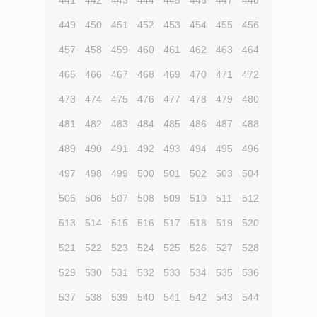
441
442
443
444
445
446
447
448
449
450
451
452
453
454
455
456
457
458
459
460
461
462
463
464
465
466
467
468
469
470
471
472
473
474
475
476
477
478
479
480
481
482
483
484
485
486
487
488
489
490
491
492
493
494
495
496
497
498
499
500
501
502
503
504
505
506
507
508
509
510
511
512
513
514
515
516
517
518
519
520
521
522
523
524
525
526
527
528
529
530
531
532
533
534
535
536
537
538
539
540
541
542
543
544