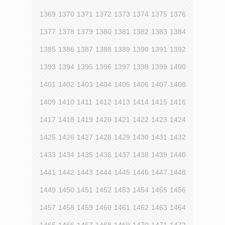
1369
1370
1371
1372
1373
1374
1375
1376
1377
1378
1379
1380
1381
1382
1383
1384
1385
1386
1387
1388
1389
1390
1391
1392
1393
1394
1395
1396
1397
1398
1399
1400
1401
1402
1403
1404
1405
1406
1407
1408
1409
1410
1411
1412
1413
1414
1415
1416
1417
1418
1419
1420
1421
1422
1423
1424
1425
1426
1427
1428
1429
1430
1431
1432
1433
1434
1435
1436
1437
1438
1439
1440
1441
1442
1443
1444
1445
1446
1447
1448
1449
1450
1451
1452
1453
1454
1455
1456
1457
1458
1459
1460
1461
1462
1463
1464