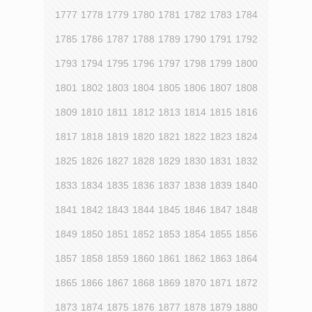
1777
1778
1779
1780
1781
1782
1783
1784
1785
1786
1787
1788
1789
1790
1791
1792
1793
1794
1795
1796
1797
1798
1799
1800
1801
1802
1803
1804
1805
1806
1807
1808
1809
1810
1811
1812
1813
1814
1815
1816
1817
1818
1819
1820
1821
1822
1823
1824
1825
1826
1827
1828
1829
1830
1831
1832
1833
1834
1835
1836
1837
1838
1839
1840
1841
1842
1843
1844
1845
1846
1847
1848
1849
1850
1851
1852
1853
1854
1855
1856
1857
1858
1859
1860
1861
1862
1863
1864
1865
1866
1867
1868
1869
1870
1871
1872
1873
1874
1875
1876
1877
1878
1879
1880