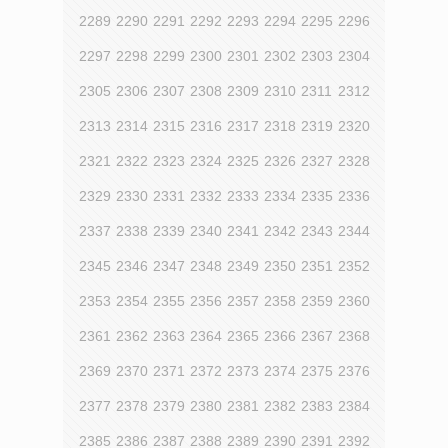
2289
2290
2291
2292
2293
2294
2295
2296
2297
2298
2299
2300
2301
2302
2303
2304
2305
2306
2307
2308
2309
2310
2311
2312
2313
2314
2315
2316
2317
2318
2319
2320
2321
2322
2323
2324
2325
2326
2327
2328
2329
2330
2331
2332
2333
2334
2335
2336
2337
2338
2339
2340
2341
2342
2343
2344
2345
2346
2347
2348
2349
2350
2351
2352
2353
2354
2355
2356
2357
2358
2359
2360
2361
2362
2363
2364
2365
2366
2367
2368
2369
2370
2371
2372
2373
2374
2375
2376
2377
2378
2379
2380
2381
2382
2383
2384
2385
2386
2387
2388
2389
2390
2391
2392