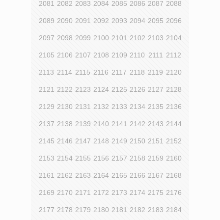
2081
2082
2083
2084
2085
2086
2087
2088
2089
2090
2091
2092
2093
2094
2095
2096
2097
2098
2099
2100
2101
2102
2103
2104
2105
2106
2107
2108
2109
2110
2111
2112
2113
2114
2115
2116
2117
2118
2119
2120
2121
2122
2123
2124
2125
2126
2127
2128
2129
2130
2131
2132
2133
2134
2135
2136
2137
2138
2139
2140
2141
2142
2143
2144
2145
2146
2147
2148
2149
2150
2151
2152
2153
2154
2155
2156
2157
2158
2159
2160
2161
2162
2163
2164
2165
2166
2167
2168
2169
2170
2171
2172
2173
2174
2175
2176
2177
2178
2179
2180
2181
2182
2183
2184