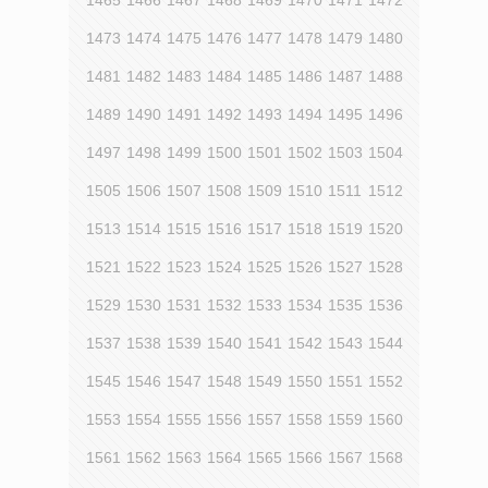
1465
1466
1467
1468
1469
1470
1471
1472
1473
1474
1475
1476
1477
1478
1479
1480
1481
1482
1483
1484
1485
1486
1487
1488
1489
1490
1491
1492
1493
1494
1495
1496
1497
1498
1499
1500
1501
1502
1503
1504
1505
1506
1507
1508
1509
1510
1511
1512
1513
1514
1515
1516
1517
1518
1519
1520
1521
1522
1523
1524
1525
1526
1527
1528
1529
1530
1531
1532
1533
1534
1535
1536
1537
1538
1539
1540
1541
1542
1543
1544
1545
1546
1547
1548
1549
1550
1551
1552
1553
1554
1555
1556
1557
1558
1559
1560
1561
1562
1563
1564
1565
1566
1567
1568