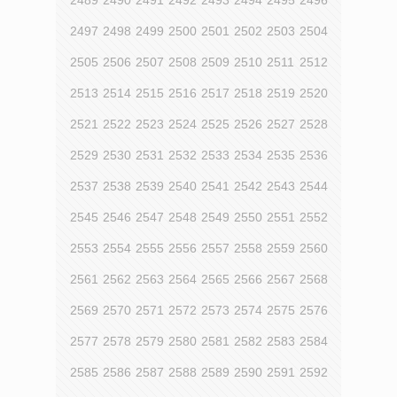
2489
2490
2491
2492
2493
2494
2495
2496
2497
2498
2499
2500
2501
2502
2503
2504
2505
2506
2507
2508
2509
2510
2511
2512
2513
2514
2515
2516
2517
2518
2519
2520
2521
2522
2523
2524
2525
2526
2527
2528
2529
2530
2531
2532
2533
2534
2535
2536
2537
2538
2539
2540
2541
2542
2543
2544
2545
2546
2547
2548
2549
2550
2551
2552
2553
2554
2555
2556
2557
2558
2559
2560
2561
2562
2563
2564
2565
2566
2567
2568
2569
2570
2571
2572
2573
2574
2575
2576
2577
2578
2579
2580
2581
2582
2583
2584
2585
2586
2587
2588
2589
2590
2591
2592